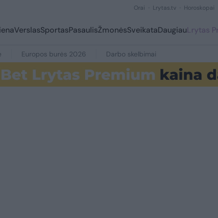
Orai
Lrytas.tv
Horoskopai
iena
Verslas
Sportas
Pasaulis
Žmonės
Sveikata
Daugiau
Lrytas 
e
Europos burės 2026
Darbo skelbimai