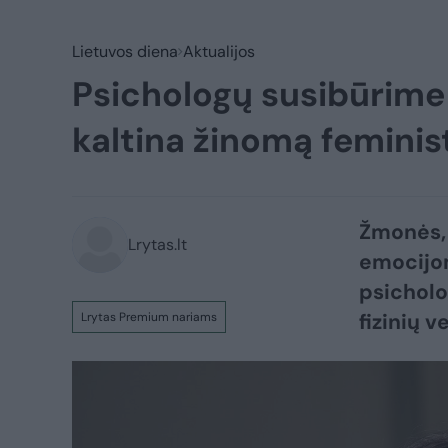
Lietuvos diena
Aktualijos
Psichologų susibūrime
kaltina žinomą feminist
Žmonės, 
Lrytas.lt
emocijom
psicholo
fizinių v
Lrytas Premium nariams