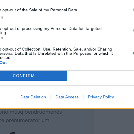
nti savo griežtomis pažiūromis į smurtą
tojus, puolė daužyti jį kumščiais.
o opt-out of the Sale of my Personal Data.
In
to opt-out of processing my Personal Data for Targeted
, tačiau ant jo rankos liko kruvinas
ing.
In
o opt-out of Collection, Use, Retention, Sale, and/or Sharing
ersonal Data that Is Unrelated with the Purposes for which it
lected.
Out
CONFIRM
ite skaityti
toliau?
Data Deletion
Data Access
Privacy Policy
e prie mūsų bendruomenės
ite prenumeratoriumi