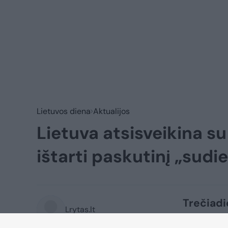
Lietuvos diena
Aktualijos
Lietuva atsisveikina s
ištarti paskutinį „sud
Trečiadi
Lrytas.lt
atsisvei