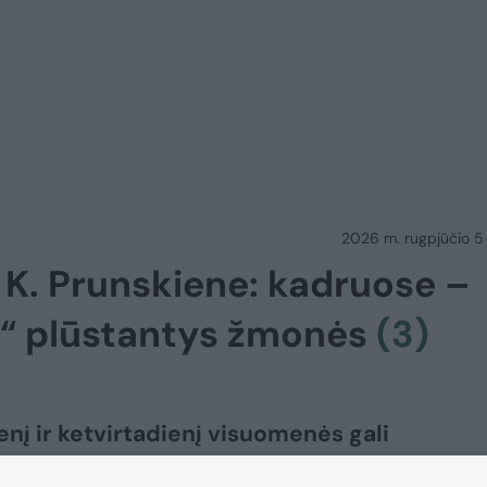
2026 m. rugpjūčio 5 d.
u K. Prunskiene: kadruose –
ie“ plūstantys žmonės
(3)
enį ir ketvirtadienį visuomenės gali
kinti su mirusia pirmąja po nepriklausomyb