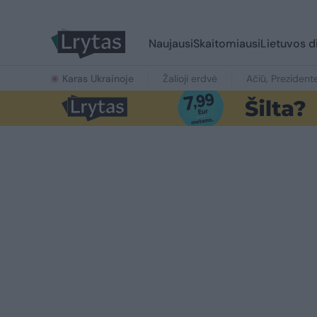
Naujausi
Skaitomiausi
Lietuvos d
Karas Ukrainoje
Žalioji erdvė
Ačiū, Prezident