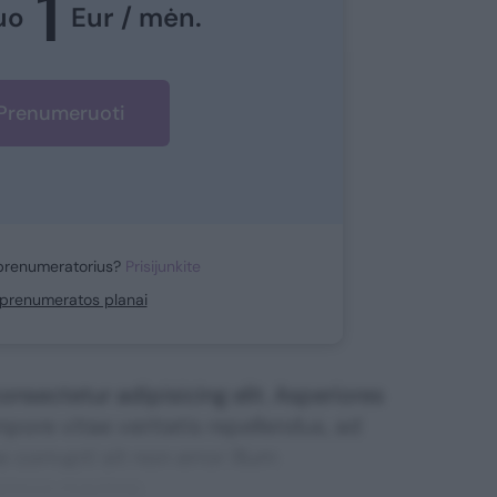
1
uo
Eur / mėn.
Prenumeruoti
prenumeratorius?
Prisijunkite
i prenumeratos planai
nsectetur adipisicing elit. Asperiores
mpore vitae veritatis repellendus, ad
corrupti sit non error illum
ssimos maxime.