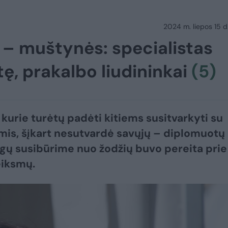
2024 m. liepos 15 d.
 – muštynės: specialistas
ę, prakalbo liudininkai
(5)
kurie turėtų padėti kitiems susitvarkyti su
is, šįkart nesutvardė savųjų – diplomuotų
gų susibūrime nuo žodžių buvo pereita prie
eiksmų.