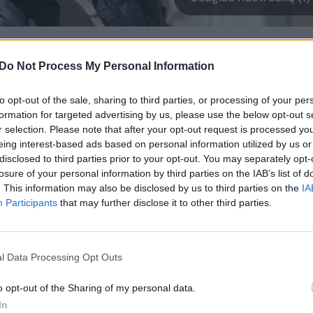
šimt metų vadovavęs Vyrų krizių ir
Do Not Process My Personal Information
kad per psichologų susitikimą esą patyrė
akursės Lilijos Henrikos Vasiliauskės,
to opt-out of the sale, sharing to third parties, or processing of your per
mų direktorės.
formation for targeted advertising by us, please use the below opt-out s
r selection. Please note that after your opt-out request is processed y
eing interest-based ads based on personal information utilized by us or
disclosed to third parties prior to your opt-out. You may separately opt-
nebuvo matyti, A.Kuras norėjo kuo plačiau
losure of your personal information by third parties on the IAB’s list of
 kad Lietuvoje judėjimui prieš smurtą
. This information may also be disclosed by us to third parties on the
IA
 žmonės, kurie patys nėra išsprendę
Participants
that may further disclose it to other third parties.
traumų.
l Data Processing Opt Outs
o opt-out of the Sharing of my personal data.
In