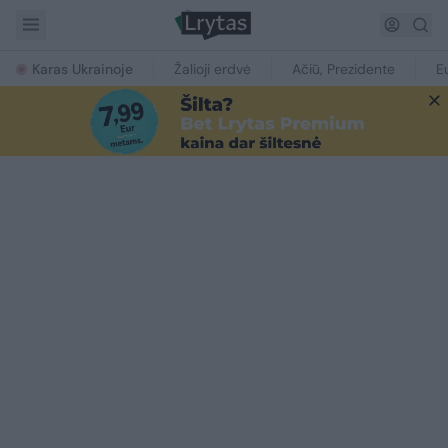
Karas Ukrainoje
Žalioji erdvė
Ačiū, Prezidente
E