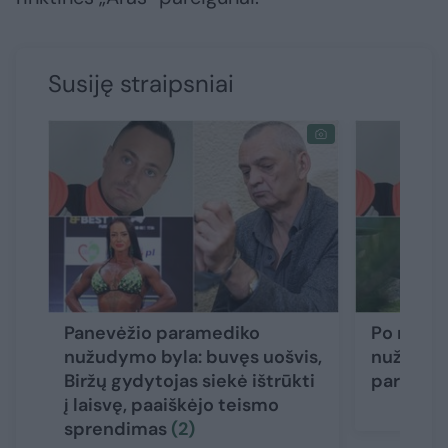
Susiję straipsniai
Panevėžio paramediko
Po nauja
nužudymo byla: buvęs uošvis,
nužudyt
Biržų gydytojas siekė ištrūkti
paramedi
į laisvę, paaiškėjo teismo
sprendimas
(2)