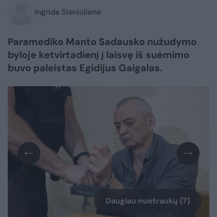
Ingrida Steniulienė
Paramediko Manto Sadausko nužudymo
byloje ketvirtadienį į laisvę iš suėmimo
buvo paleistas Egidijus Gaigalas.
Daugiau nuotraukų (7)