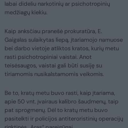
labai dideliu narkotinių ar psichotropinių
medžiagų kiekiu.
Kaip anksčiau pranešė prokuratūra, E.
Gaigalas sulaikytas liepą, įtariamojo namuose
bei darbo vietoje atliktos kratos, kurių metu
rasti psichotropiniai vaistai. Anot
teisėsaugos, vaistai gali būti susiję su
tiriamomis nusikalstamomis veikomis.
Be to, kratų metu buvo rasti, kaip įtariama,
apie 50 vnt. įvairaus kalibro šaudmenų, taip
pat sprogmenų. Dėl to kratų metu buvo
pasitelkti ir policijos antiteroristinių operacijų
rinktinės „Aras“ pareigūnai.