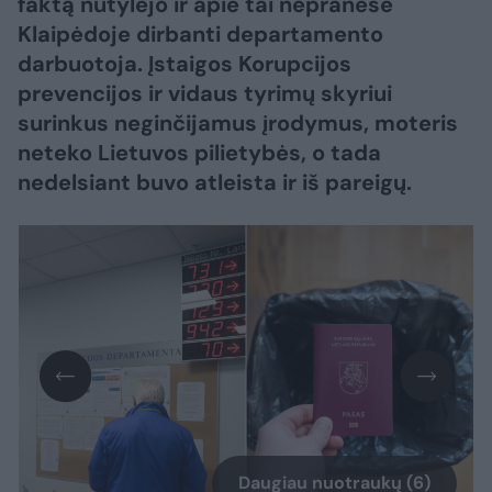
faktą nutylėjo ir apie tai nepranešė
Klaipėdoje dirbanti departamento
darbuotoja. Įstaigos Korupcijos
prevencijos ir vidaus tyrimų skyriui
surinkus neginčijamus įrodymus, moteris
neteko Lietuvos pilietybės, o tada
nedelsiant buvo atleista ir iš pareigų.
Daugiau nuotraukų (6)