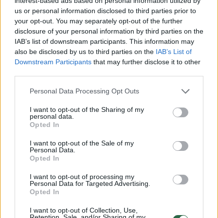
interest-based ads based on personal information utilized by
us or personal information disclosed to third parties prior to
vairuotoją iš atvirtusio automobilio ištraukė į
your opt-out. You may separately opt-out of the further
įvykio vietą suskubę policijos pareigūnai.
disclosure of your personal information by third parties on the
IAB’s list of downstream participants. This information may
also be disclosed by us to third parties on the
IAB’s List of
Nukentėjusysis buvo perduotas medikams ir
Downstream Participants
that may further disclose it to other
third parties.
išvežtas į ligoninę.
Personal Data Processing Opt Outs
I want to opt-out of the Sharing of my
Susiję straipsniai
personal data.
Opted In
I want to opt-out of the Sale of my
Personal Data.
Opted In
I want to opt-out of processing my
Personal Data for Targeted Advertising.
Opted In
I want to opt-out of Collection, Use,
Retention, Sale, and/or Sharing of my