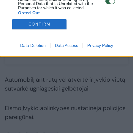
Personal Data that Is Unrelated with the
Purposes for which it was collected.
Vilniaus centre
Po 3 gyv
Opted Out
motociklininkas partrenkė 5-
kaktomuš
CONFIRM
metį vaiką
(2)
prabilo 
vairuotoj
akimirks
Data Deletion
Data Access
Privacy Policy
Automobilį ant ratų vėl atvertė ir įvykio vietą
sutvarkė ugniagesiai gelbėtojai.
Eismo įvykio aplinkybes nustatinėja policijos
pareigūnai.