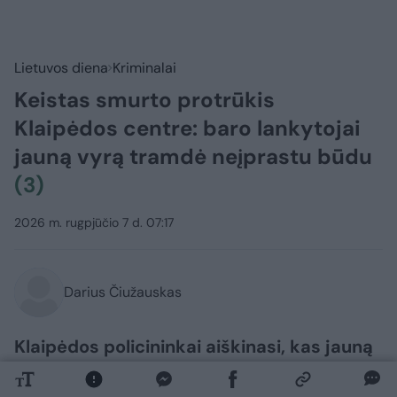
Lietuvos diena
Kriminalai
Keistas smurto protrūkis
Klaipėdos centre: baro lankytojai
jauną vyrą tramdė neįprastu būdu
(3)
2026 m. rugpjūčio 7 d. 07:17
Darius Čiužauskas
Klaipėdos policininkai aiškinasi, kas jauną
vyrą paskatino netikėtai pulti mušti
pačiame miesto centre esančiame bare