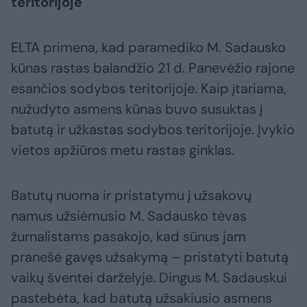
teritorijoje
ELTA primena, kad paramediko M. Sadausko
kūnas rastas balandžio 21 d. Panevėžio rajone
esančios sodybos teritorijoje. Kaip įtariama,
nužudyto asmens kūnas buvo susuktas į
batutą ir užkastas sodybos teritorijoje. Įvykio
vietos apžiūros metu rastas ginklas.
Batutų nuoma ir pristatymu į užsakovų
namus užsiėmusio M. Sadausko tėvas
žurnalistams pasakojo, kad sūnus jam
pranešė gavęs užsakymą – pristatyti batutą
vaikų šventei darželyje. Dingus M. Sadauskui
pastebėta, kad batutą užsakiusio asmens