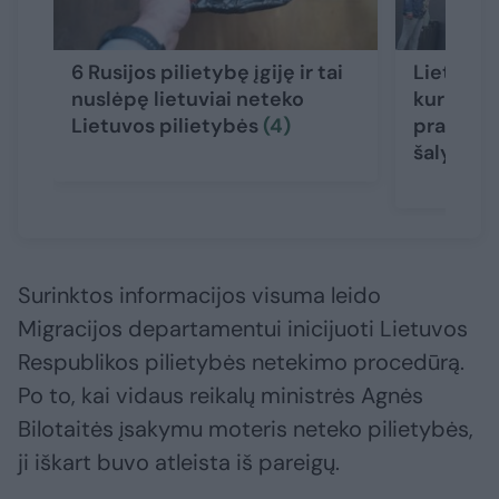
6 Rusijos pilietybę įgiję ir tai
Lietuva g
nuslėpę lietuviai neteko
kuriose 
Lietuvos pilietybės
(4)
prašymus
šalyje
Surinktos informacijos visuma leido
Migracijos departamentui inicijuoti Lietuvos
Respublikos pilietybės netekimo procedūrą.
Po to, kai vidaus reikalų ministrės Agnės
Bilotaitės įsakymu moteris neteko pilietybės,
ji iškart buvo atleista iš pareigų.