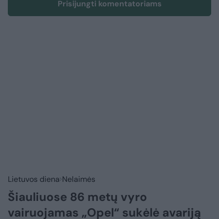
Prisijungti komentatoriams
Lietuvos diena
Nelaimės
Šiauliuose 86 metų vyro
vairuojamas „Opel“ sukėlė avariją