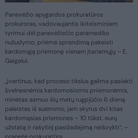
Panevėžio apygardos prokuratūros
prokuroras, vadovaujantis ikiteisminiam
tyrimui dėl panevėžiečio paramediko
nužudymo, priėmė sprendimą pakeisti
kardomąją priemonę vienam įtariamųjų – E.
Gaigalui.
„Įvertinus, kad proceso tikslus galima pasiekti
švelnesnėmis kardomosiomis priemonėmis,
minėtas asmuo šių metų rugpjūčio 6 dieną
paleistas iš suėmimo, jam skyrus dvi kitas
kardomąsias priemones – 10 tūkst. eurų
užstatą ir rašytinį pasižadėjimą neišvykti“, –
pranešė prokuratūra.