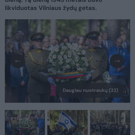
likviduotas Vilniaus žydų getas.
Daugiau nuotraukų (32)