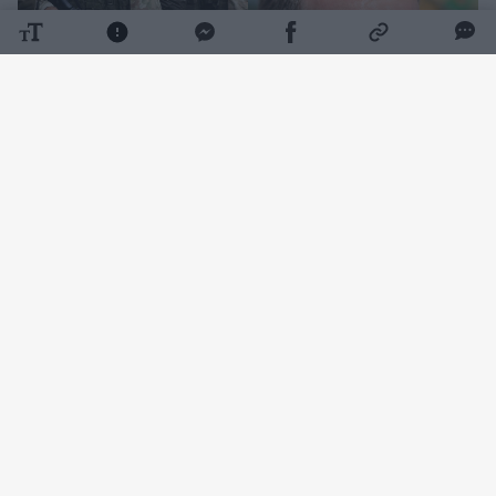
Daugiau nuotraukų (1)
„Dvi administracinės bylos iš tikrųjų vis dar
yra nagrinėjimo stadijoje, viena iš turi jau
paskirtą teismo datą“, – Eltai teigė A.
Beinoras.
ELTA susipažino su jo pateiktais duomenimis