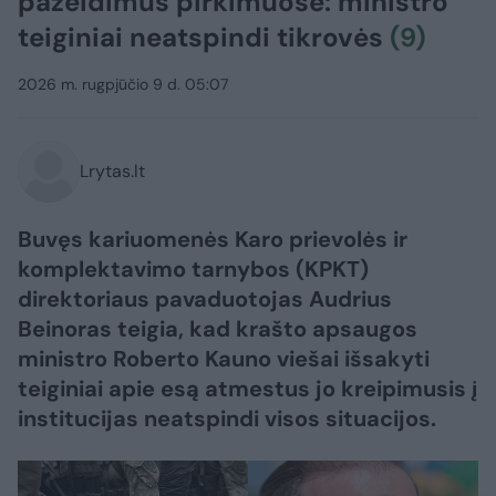
pažeidimus pirkimuose: ministro
teiginiai neatspindi tikrovės
(9)
2026 m. rugpjūčio 9 d. 05:07
Lrytas.lt
Buvęs kariuomenės Karo prievolės ir
komplektavimo tarnybos (KPKT)
direktoriaus pavaduotojas Audrius
Beinoras teigia, kad krašto apsaugos
ministro Roberto Kauno viešai išsakyti
teiginiai apie esą atmestus jo kreipimusis į
institucijas neatspindi visos situacijos.