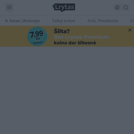
Karas Ukrainoje
Žalioji erdvė
Ačiū, Prezidente
E