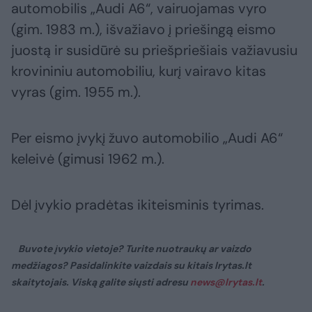
automobilis „Audi A6“, vairuojamas vyro
(gim. 1983 m.), išvažiavo į priešingą eismo
juostą ir susidūrė su priešpriešiais važiavusiu
krovininiu automobiliu, kurį vairavo kitas
vyras (gim. 1955 m.).
Per eismo įvykį žuvo automobilio „Audi A6“
keleivė (gimusi 1962 m.).
Dėl įvykio pradėtas ikiteisminis tyrimas.
Buvote įvykio vietoje? Turite nuotraukų ar vaizdo
medžiagos? Pasidalinkite vaizdais su kitais lrytas.lt
skaitytojais. Viską galite siųsti adresu
news@lrytas.lt
.