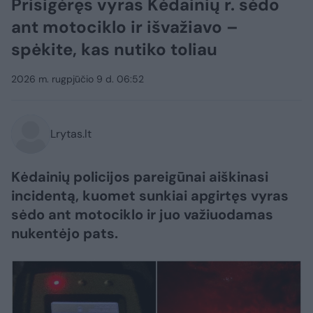
Prisigėręs vyras Kėdainių r. sėdo
ant motociklo ir išvažiavo –
spėkite, kas nutiko toliau
2026 m. rugpjūčio 9 d. 06:52
Lrytas.lt
Kėdainių policijos pareigūnai aiškinasi
incidentą, kuomet sunkiai apgirtęs vyras
sėdo ant motociklo ir juo važiuodamas
nukentėjo pats.