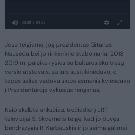
Jose teigiama, jog prezidentas Gitanas
Nausėda bei jo rinkiminio štabo nariai 2018–
2019 m. palaikė ryšius su baltarusiškų trąšų
verslo atstovais, su jais susitikinėdavo, o
tapęs šalies vadovu šiuos asmenis kviesdavo
į Prezidentūroje vykusius renginius.
Kaip skelbta anksčiau, trečiadienį LRT
televizijai S. Skvernelis teigė, kad jo buvęs
bendražygis R. Karbauskis ir jo šeima galimai