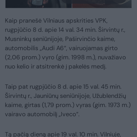
Kaip pranešė Vilniaus apskrities VPK,
rugpjūčio 8 d. apie 14 val. 34 min. Širvintų r.,
Musninkų seniūnijoje, Paširvinčio kaime,
automobilis „Audi A6“, vairuojamas girto
(2,06 prom.) vyro (gim. 1998 m.), nuvažiavo
nuo kelio ir atsitrenkė į pakelės medį.
Taip pat rugpjūčio 8 d. apie 15 val. 45 min.
Širvintų r., Jauniūnų seniūnijoje, Užublendžių
kaime, girtas (1,79 prom.) vyras (gim. 1973 m.)
vairavo automobilį „Iveco“.
Tą pačią dieną apie 19 val. 10 min. Vilniuje,