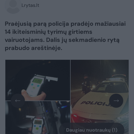
Lrytas.lt
Praėjusią parą policija pradėjo mažiausiai
14 ikiteisminių tyrimų girtiems
vairuotojams. Dalis jų sekmadienio rytą
prabudo areštinėje.
Daugiau nuotraukų (1)