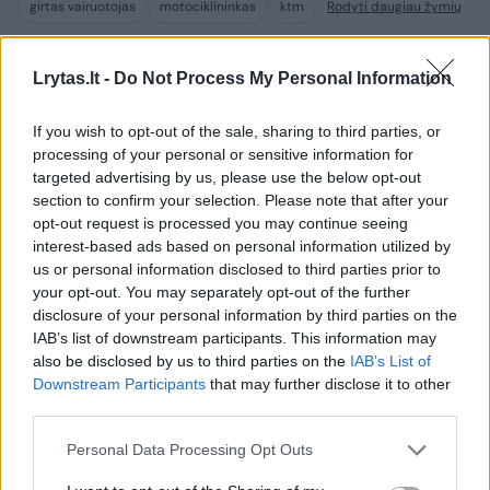
girtas vairuotojas
motociklininkas
ktm
Rodyti daugiau žymių
Lrytas.lt -
Do Not Process My Personal Information
Komentuoti po šiuo straipsniu
If you wish to opt-out of the sale, sharing to third parties, or
processing of your personal or sensitive information for
Komentuoti gali tik Lrytas registruoti vartotojai.
targeted advertising by us, please use the below opt-out
Prisijunkite prie registruotų vartotojų
section to confirm your selection. Please note that after your
opt-out request is processed you may continue seeing
bendruomenės ir bendraukite komentaruose!
interest-based ads based on personal information utilized by
us or personal information disclosed to third parties prior to
your opt-out. You may separately opt-out of the further
Rodyti komentarus
disclosure of your personal information by third parties on the
IAB’s list of downstream participants. This information may
also be disclosed by us to third parties on the
IAB’s List of
Prisijungti komentatoriams
Downstream Participants
that may further disclose it to other
third parties.
Personal Data Processing Opt Outs