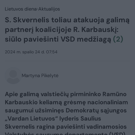
Lietuvos diena
Aktualijos
S. Skvernelis toliau atakuoja galimą
partnerį koalicijoje R. Karbauskį:
siūlo paviešinti VSD medžiagą
(2)
2024 m. spalio 24 d. 07:54
Martyna Pikelytė
Apie galimą valstiečių pirmininko Ramūno
Karbauskio keliamą grėsmę nacionaliniam
saugumui užsiminęs Demokratų sąjungos
„Vardan Lietuvos“ lyderis Saulius
Skvernelis ragina paviešinti vadinamosios
Valstybės saugumo departamento (VSD)