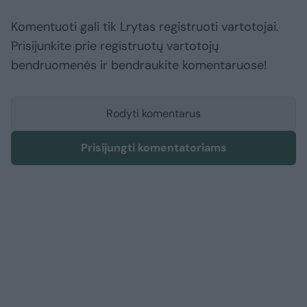
Komentuoti gali tik Lrytas registruoti vartotojai.
Prisijunkite prie registruotų vartotojų
bendruomenės ir bendraukite komentaruose!
Rodyti komentarus
Prisijungti komentatoriams