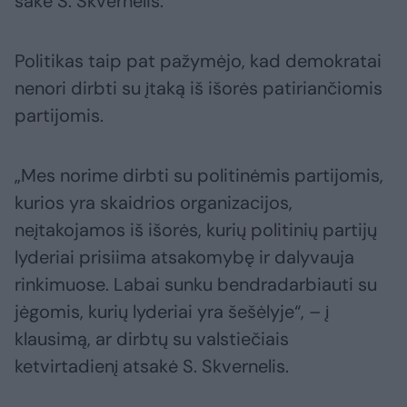
sakė S. Skvernelis.
Politikas taip pat pažymėjo, kad demokratai
nenori dirbti su įtaką iš išorės patiriančiomis
partijomis.
„Mes norime dirbti su politinėmis partijomis,
kurios yra skaidrios organizacijos,
neįtakojamos iš išorės, kurių politinių partijų
lyderiai prisiima atsakomybę ir dalyvauja
rinkimuose. Labai sunku bendradarbiauti su
jėgomis, kurių lyderiai yra šešėlyje“, – į
klausimą, ar dirbtų su valstiečiais
ketvirtadienį atsakė S. Skvernelis.