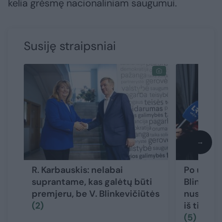
kelia grėsmę nacionaliniam saugumui.
Susiję straipsniai
→
R. Karbauskis: nelabai
Po uždar
suprantame, kas galėtų būti
Blinkevič
premjeru, be V. Blinkevičiūtės
nustebino
(2)
iš tiesų 
(5)