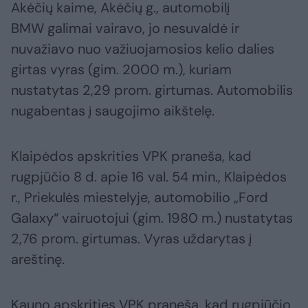
Akėčių kaime, Akėčių g., automobilį
BMW galimai vairavo, jo nesuvaldė ir
nuvažiavo nuo važiuojamosios kelio dalies
girtas vyras (gim. 2000 m.), kuriam
nustatytas 2,29 prom. girtumas. Automobilis
nugabentas į saugojimo aikštelę.
Klaipėdos apskrities VPK praneša, kad
rugpjūčio 8 d. apie 16 val. 54 min., Klaipėdos
r., Priekulės miestelyje, automobilio „Ford
Galaxy“ vairuotojui (gim. 1980 m.) nustatytas
2,76 prom. girtumas. Vyras uždarytas į
areštinę.
Kauno apskrities VPK praneša, kad rugpjūčio