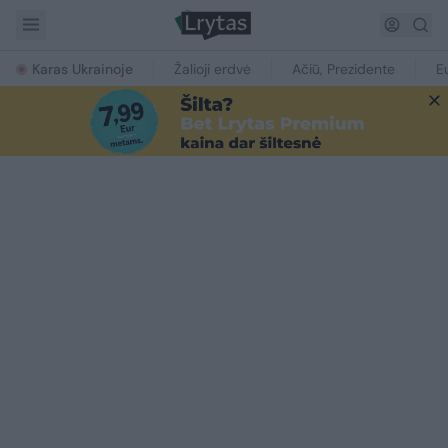
Karas Ukrainoje
Žalioji erdvė
Ačiū, Prezidente
E