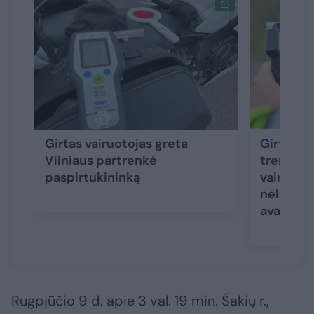
Girtas vairuotojas greta
Girto va
Vilniaus partrenkė
trenkėsi 
paspirtukininką
vairuoto
nelaukda
avarijos 
Rugpjūčio 9 d. apie 3 val. 19 min. Šakių r.,