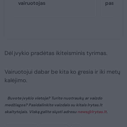
vairuotojas
paspirtu
Dėl įvykio pradėtas ikiteisminis tyrimas.
Vairuotojui dabar be kita ko gresia ir iki metų
kalėjimo.
Buvote įvykio vietoje? Turite nuotraukų ar vaizdo
medžiagos? Pasidalinkite vaizdais su kitais lrytas.lt
skaitytojais. Viską galite siųsti adresu
news@lrytas.lt
.