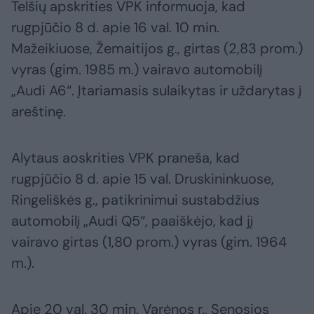
Telšių apskrities VPK informuoja, kad
rugpjūčio 8 d. apie 16 val. 10 min.
Mažeikiuose, Žemaitijos g., girtas (2,83 prom.)
vyras (gim. 1985 m.) vairavo automobilį
„Audi A6“. Įtariamasis sulaikytas ir uždarytas į
areštinę.
Alytaus aoskrities VPK praneša, kad
rugpjūčio 8 d. apie 15 val. Druskininkuose,
Ringeliškės g., patikrinimui sustabdžius
automobilį „Audi Q5“, paaiškėjo, kad jį
vairavo girtas (1,80 prom.) vyras (gim. 1964
m.).
Apie 20 val. 30 min. Varėnos r., Senosios