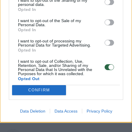
I want to opt-out of the Sharing of my
personal data.
Opted In
I want to opt-out of the Sale of my
Personal Data.
Opted In
I want to opt-out of processing my
Personal Data for Targeted Advertising.
Opted In
I want to opt-out of Collection, Use,
Retention, Sale, and/or Sharing of my
Personal Data that Is Unrelated with the
Lietuvos diena
Kriminalai
Purposes for which it was collected.
Opted Out
Keliuose vėl šiurpino girti
vairuotojai – pradėta mažiausiai 14
CONFIRM
ikiteisminių tyrimų
Data Deletion
Data Access
Privacy Policy
2026 m. rugpjūčio 9 d. 07:42