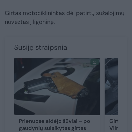
Girtas motociklininkas dėl patirtų sužalojimų
nuvežtas į ligoninę.
Susiję straipsniai
Prienuose aidėjo šūviai – po
Girtas va
gaudynių sulaikytas girtas
Vilniaus