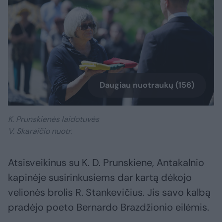
Daugiau nuotraukų (156)
K. Prunskienės laidotuvės
V. Skaraičio nuotr.
Atsisveikinus su K. D. Prunskiene, Antakalnio
kapinėje susirinkusiems dar kartą dėkojo
velionės brolis R. Stankevičius. Jis savo kalbą
pradėjo poeto Bernardo Brazdžionio eilėmis.