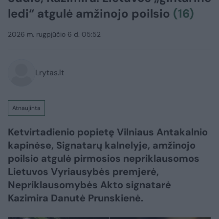
ledi“ atgulė amžinojo poilsio
(16)
2026 m. rugpjūčio 6 d. 05:52
Lrytas.lt
Atnaujinta
Ketvirtadienio popietę Vilniaus Antakalnio
kapinėse, Signatarų kalnelyje, amžinojo
poilsio atgulė pirmosios nepriklausomos
Lietuvos Vyriausybės premjerė,
Nepriklausomybės Akto signatarė
Kazimira Danutė Prunskienė.