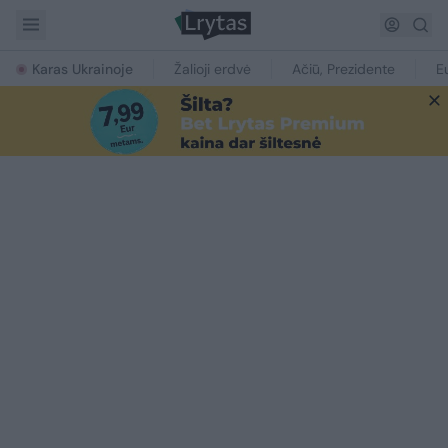
Karas Ukrainoje
Žalioji erdvė
Ačiū, Prezidente
E