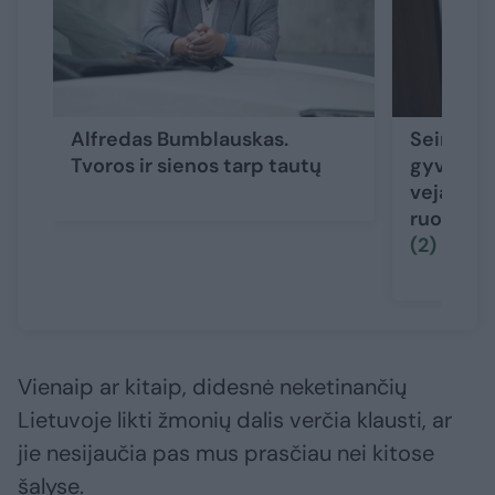
Alfredas Bumblauskas.
Seimo vi
Tvoros ir sienos tarp tautų
gyvenant
vejami l
ruošia ta
(2)
Vienaip ar kitaip, didesnė neketinančių
Lietuvoje likti žmonių dalis verčia klausti, ar
jie nesijaučia pas mus prasčiau nei kitose
šalyse.