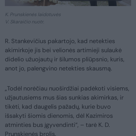
K. Prunskienės laidotuvės
V. Skaraičio nuotr.
R. Stankevičius pakartojo, kad netekties
akimirkoje jis bei velionės artimieji sulaukė
didelio užuojautų ir šilumos pliūpsnio, kuris,
anot jo, palengvino netekties skausmą.
„Todėl norėčiau nuoširdžiai padėkoti visiems,
užjautusiems mus šias sunkias akimirkas, ir
tikėti, kad daugelis pažadų, kurie buvo
išsakyti šiomis dienomis, dėl Kazimiros
atminties bus įgyvendinti“, – tarė K. D.
Prunskienės brolis.