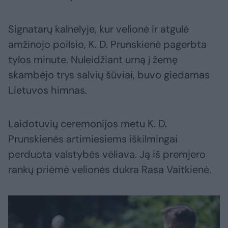
Signatarų kalnelyje, kur velionė ir atgulė
amžinojo poilsio, K. D. Prunskienė pagerbta
tylos minute. Nuleidžiant urną į žemę
skambėjo trys salvių šūviai, buvo giedamas
Lietuvos himnas.
Laidotuvių ceremonijos metu K. D.
Prunskienės artimiesiems iškilmingai
perduota valstybės vėliava. Ją iš premjero
rankų priėmė velionės dukra Rasa Vaitkienė.