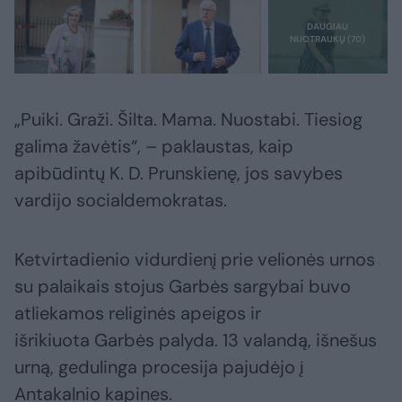
„Puiki. Graži. Šilta. Mama. Nuostabi. Tiesiog
galima žavėtis“, – paklaustas, kaip
apibūdintų K. D. Prunskienę, jos savybes
vardijo socialdemokratas.
Ketvirtadienio vidurdienį prie velionės urnos
su palaikais stojus Garbės sargybai buvo
atliekamos religinės apeigos ir
išrikiuota Garbės palyda. 13 valandą, išnešus
urną, gedulinga procesija pajudėjo į
Antakalnio kapines.