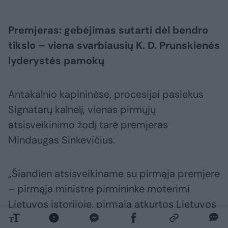
Premjeras: gebėjimas sutarti dėl bendro
tikslo – viena svarbiausių K. D. Prunskienės
lyderystės pamokų
Antakalnio kapininėse, procesijai pasiekus
Signatarų kalnelį, vienas pirmųjų
atsisveikinimo žodį tarė premjeras
Mindaugas Sinkevičius.
„Šiandien atsisveikiname su pirmąja premjere
– pirmąja ministre pirmininke moterimi
Lietuvos istorijoje, pirmąja atkurtos Lietuvos
Respublikos Vyriausybės vadove.