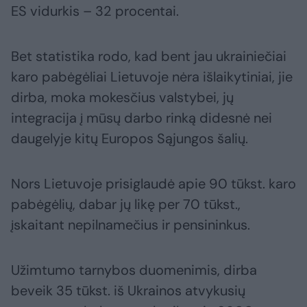
ES vidurkis – 32 procentai.
Bet statistika rodo, kad bent jau ukrainiečiai
karo pabėgėliai Lietuvoje nėra išlaikytiniai, jie
dirba, moka mokesčius valstybei, jų
integracija į mūsų darbo rinką didesnė nei
daugelyje kitų Europos Sąjungos šalių.
Nors Lietuvoje prisiglaudė apie 90 tūkst. karo
pabėgėlių, dabar jų likę per 70 tūkst.,
įskaitant nepilnamečius ir pensininkus.
Užimtumo tarnybos duomenimis, dirba
beveik 35 tūkst. iš Ukrainos atvykusių