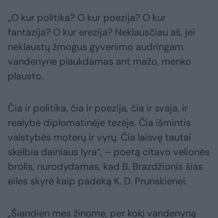
„O kur politika? O kur poezija? O kur
fantazija? O kur erezija? Neklausčiau aš, jei
neklaustų žmogus gyvenimo audringam
vandenyne plaukdamas ant mažo, menko
plausto.
Čia ir politika, čia ir poezija, čia ir svaja, ir
realybė diplomatinėje tezėje. Čia išmintis
valstybės moterų ir vyrų. Čia laisvę tautai
skelbia dainiaus lyra“, – poetą citavo velionės
brolis, nurodydamas, kad B. Brazdžionis šias
eiles skyrė kaip padėką K. D. Prunskienei.
„Šiandien mes žinome, per kokį vandenyną