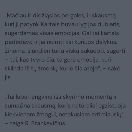
„Mačiau ir didžiąsias pergales, ir skausmą,
kurį ji patyrė. Kartais buvau lyg jos dubleris,
sugerdamas visas emocijas. Gal tai kartais
padėdavo ir jai nuimti kai kuriuos dalykus.
Žinoma, šiandien turiu viską sukaupti, sugerti
– tai, kas tvyro čia, ta gera emocija, kuri
sklinda iš tų žmonių, kurie čia atėjo“, – sakė
jis.
„Tai labai lengvina išsiskyrimo momentą ir
sumažina skausmą, kuris natūraliai egzistuoja
kiekvienam žmogui, netekusiam artimiausių“,
– teigė R. Stankevičius.