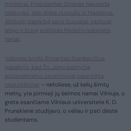
ministrai. Prezidentas Gitanas Nausėda
neatvyko, nes dirba nuotoliu iš Madeiros.
Atiduoti pagarbą savo buvusiai vadovei
atėjo ir buvę politikės Ministrų kabineto
nariai.
Velionės brolis Rimantas Stankevičius
pasakojo, kad Šv. Jonų bažnyčia
atsisveikinimo ceremonijai pasirinkta
neatsitiktinai
– netoliese, už kelių šimtų
metrų, yra pirmieji jų šeimos namai Vilniuje, o
greta esančiame Vilniaus universitete K. D.
Prunskienė studijavo, o vėliau ir pati dėstė
studentams.