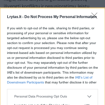
išvengti konfliktų ir nesusipratimų, leistų
ukrainiečiams darniau įsitraukti į Lietuvos
Lrytas.lt -
Do Not Process My Personal Information
gyvenimą.
If you wish to opt-out of the sale, sharing to third parties, or
processing of your personal or sensitive information for
pabėgėliai
ukrainiečiai
Migracijos departamentas
targeted advertising by us, please use the below opt-out
Rodyti daugiau žymių
section to confirm your selection. Please note that after your
opt-out request is processed you may continue seeing
interest-based ads based on personal information utilized by
us or personal information disclosed to third parties prior to
Komentuoti po šiuo straipsniu
your opt-out. You may separately opt-out of the further
disclosure of your personal information by third parties on the
IAB’s list of downstream participants. This information may
Komentuoti gali tik Lrytas registruoti vartotojai.
also be disclosed by us to third parties on the
IAB’s List of
Prisijunkite prie registruotų vartotojų
Downstream Participants
that may further disclose it to other
third parties.
bendruomenės ir bendraukite komentaruose!
Personal Data Processing Opt Outs
Rodyti komentarus