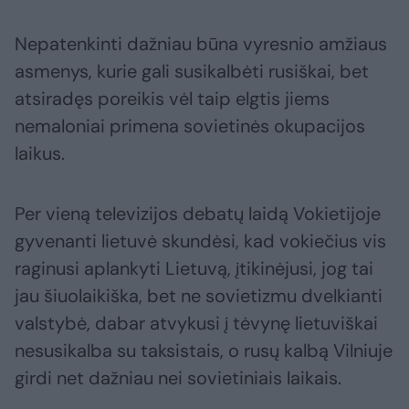
Nepatenkinti dažniau būna vyresnio amžiaus
asmenys, kurie gali susikalbėti rusiškai, bet
atsiradęs poreikis vėl taip elgtis jiems
nemaloniai primena sovietinės okupacijos
laikus.
Per vieną televizijos debatų laidą Vokietijoje
gyvenanti lietuvė skundėsi, kad vokiečius vis
raginusi aplankyti Lietuvą, įtikinėjusi, jog tai
jau šiuolaikiška, bet ne sovietizmu dvelkianti
valstybė, dabar atvykusi į tėvynę lietuviškai
nesusikalba su taksistais, o rusų kalbą Vilniuje
girdi net dažniau nei sovietiniais laikais.