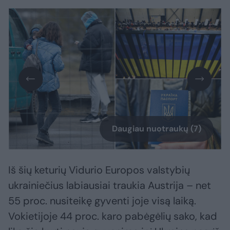
Daugiau nuotraukų (7)
Iš šių keturių Vidurio Europos valstybių
ukrainiečius labiausiai traukia Austrija – net
55 proc. nusiteikę gyventi joje visą laiką.
Vokietijoje 44 proc. karo pabėgėlių sako, kad