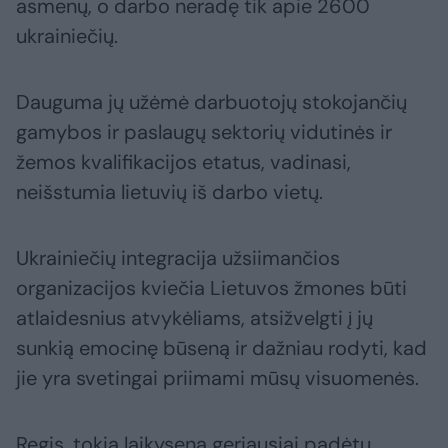
asmenų, o darbo neradę tik apie 2600
ukrainiečių.
Dauguma jų užėmė darbuotojų stokojančių
gamybos ir paslaugų sektorių vidutinės ir
žemos kvalifikacijos etatus, vadinasi,
neišstumia lietuvių iš darbo vietų.
Ukrainiečių integracija užsiimančios
organizacijos kviečia Lietuvos žmones būti
atlaidesnius atvykėliams, atsižvelgti į jų
sunkią emocinę būseną ir dažniau rodyti, kad
jie yra svetingai priimami mūsų visuomenės.
Regis, tokia laikysena geriausiai padėtų