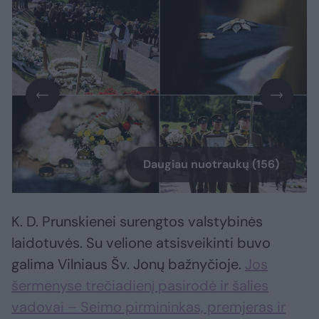
Daugiau nuotraukų (156)
K. D. Prunskienei surengtos valstybinės
laidotuvės. Su velione atsisveikinti buvo
galima Vilniaus Šv. Jonų bažnyčioje.
Jos
šermenyse trečiadienį pasirodė ir šalies
vadovai – Seimo pirmininkas, premjeras ir