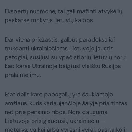
Ekspertų nuomone, tai gali mažinti atvykėlių
paskatas mokytis lietuvių kalbos.
Dar viena priežastis, galbūt paradoksaliai
trukdanti ukrainiečiams Lietuvoje jaustis
patogiai, susijusi su ypač stipriu lietuvių noru,
kad karas Ukrainoje baigtųsi visišku Rusijos
pralaimėjimu.
Mat dalis karo pabėgėlių yra šaukiamojo
amžiaus, kuris kariaujančioje šalyje priartintas
net prie pensinio ribos. Nors dauguma
Lietuvoje prisiglaudusių ukrainiečių –
moterys, vaikai arba vyresni vyrai, pasitaiko ir