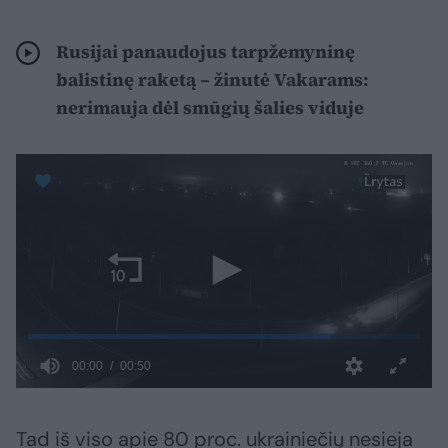
Rusijai panaudojus tarpžemyninę
balistinę raketą – žinutė Vakarams:
nerimauja dėl smūgių šalies viduje
Tad iš viso apie 80 proc. ukrainiečių nesieja