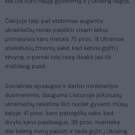
liks čia kurti naują gyvenimą ir į Ukrainą negrįš.
Čekijoje taip pat stebimas augantis
ukrainiečių noras pasilikti visam laikui:
pirmaisiais karo metais 75 proc. iš Ukrainos
atsikėlusių žmonių sakė, kad ketina grįžti į
tėvynę, o pernai tokį norą išsakė jau tik
maždaug pusė.
Socialinės apsaugos ir darbo ministerijos
duomenimis, dauguma Lietuvoje įsikūrusių
ukrainiečių neketina likti nuolat gyventi mūsų
šalyje: 41 proc. karo pabėgėlių sako, kad
išvyks karui pasibaigus, 39 proc. nusiteikę
dar keletą metų pabūti ir tada grįžti į Ukrainą.