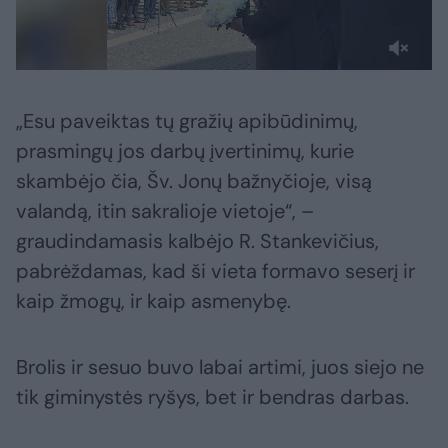
„Esu paveiktas tų gražių apibūdinimų,
prasmingų jos darbų įvertinimų, kurie
skambėjo čia, Šv. Jonų bažnyčioje, visą
valandą, itin sakralioje vietoje“, –
graudindamasis kalbėjo R. Stankevičius,
pabrėždamas, kad ši vieta formavo seserį ir
kaip žmogų, ir kaip asmenybę.
Brolis ir sesuo buvo labai artimi, juos siejo ne
tik giminystės ryšys, bet ir bendras darbas.