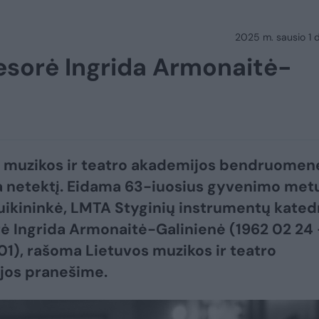
2025 m. sausio 1 d.
esorė Ingrida Armonaitė-
 muzikos ir teatro akademijos bendruomen
 netektį. Eidama 63-iuosius gyvenimo met
ikininkė, LMTA Styginių instrumentų kated
ė Ingrida Armonaitė-Galinienė (1962 02 24
01), rašoma Lietuvos muzikos ir teatro
jos pranešime.