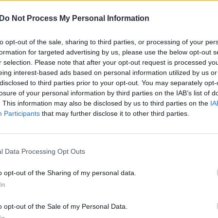
Do Not Process My Personal Information
Daugiau nuotraukų (3)
to opt-out of the sale, sharing to third parties, or processing of your per
formation for targeted advertising by us, please use the below opt-out s
r selection. Please note that after your opt-out request is processed y
i M. K. Čiurlionio menų mokykloje, 1985
eing interest-based ads based on personal information utilized by us or
vskio konservatoriją prof. Igorio
disclosed to third parties prior to your opt-out. You may separately opt-
losure of your personal information by third parties on the IAB’s list of
dvejus metus čia tobulinosi asistentūroje
. This information may also be disclosed by us to third parties on the
IA
e.
Participants
that may further disclose it to other third parties.
apo tarptautinio Jaroslavo Kociano jaunųjų
l Data Processing Opt Outs
 nugalėtoja, 1979 m. užėmė pirmąją vietą
85 m. Zagrebe, Tarptautiniame Vaclavo
o opt-out of the Sharing of my personal data.
aimėjo pirmąją premiją. 2011 m.
In
ikų sąjungos „Auksinio disko“ laureate.
o opt-out of the Sale of my Personal Data.