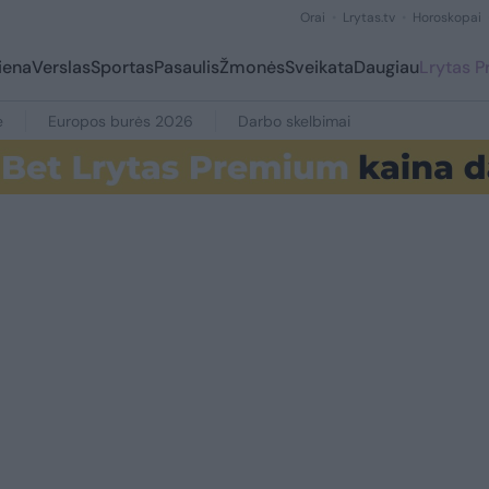
Orai
Lrytas.tv
Horoskopai
iena
Verslas
Sportas
Pasaulis
Žmonės
Sveikata
Daugiau
Lrytas 
e
Europos burės 2026
Darbo skelbimai