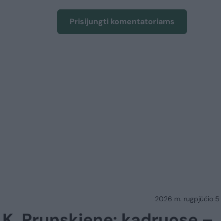
Prisijungti komentatoriams
2026 m. rugpjūčio 5 d.
u K. Prunskiene: kadruose –