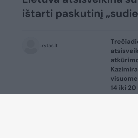
ištarti paskutinį „sud
Trečiadi
Lrytas.lt
atsisvei
atkūrimo
Kazimira
visuomen
14 iki 2
numatyta
už K. Pr
Atsisvei
ryto. Vi
Garbės s