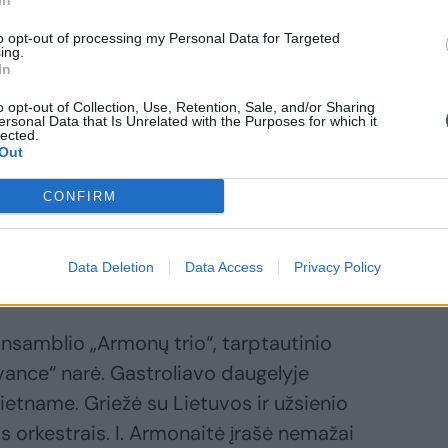
In
zikos ir teatro akademijos Styginių
to opt-out of processing my Personal Data for Targeted
ing.
ė, Nacionalinės M. K. Čiurlionio menų
In
 mokytoja ekspertė, Lietuvos muzikų
o opt-out of Collection, Use, Retention, Sale, and/or Sharing
ersonal Data that Is Unrelated with the Purposes for which it
lected.
Out
s repertuaras apima ne tik klasikinės
CONFIRM
šiuolaikinių kompozitorių kūrinius. I.
ių šiuolaikinės muzikos propaguotoja –
Data Deletion
Data Access
Privacy Policy
ja ir redaktorė.
nsamblio „Armonų trio“, tarptautinio
vance“ narė. Gastroliavo daugelyje
Vietname. Griežė su Lietuvos ir užsienio
is orkestrais. I. Armonaitė įrašė nemažai