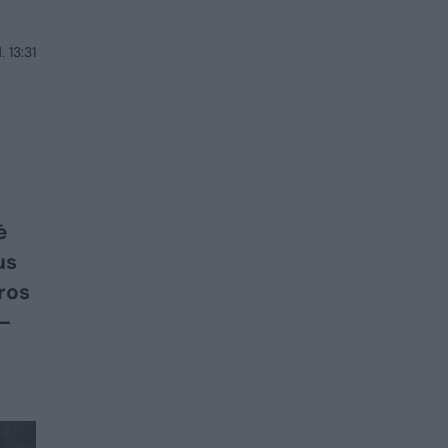
 13:31
ė
us
ros
 –