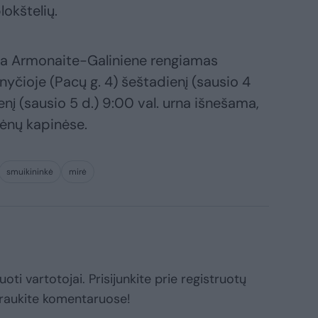
lokštelių.
ida Armonaite-Galiniene rengiamas
žnyčioje (Pacų g. 4) šeštadienį (sausio 4
nį (sausio 5 d.) 9:00 val. urna išnešama,
rėnų kapinėse.
smuikininkė
mirė
oti vartotojai. Prisijunkite prie registruotų
raukite komentaruose!