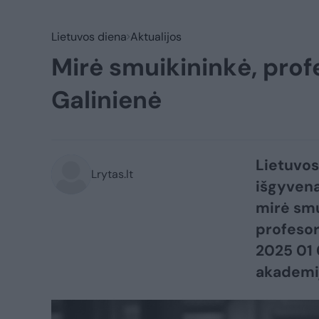
Lietuvos diena
Aktualijos
Mirė smuikininkė, prof
Galinienė
Lietuvos
Lrytas.lt
išgyvena
mirė smu
profesor
2025 01 
akademi