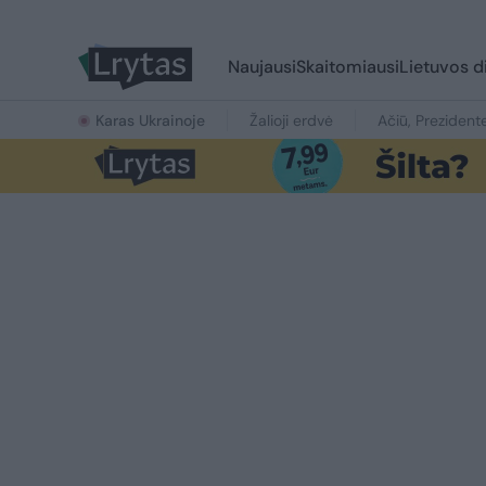
Naujausi
Skaitomiausi
Lietuvos d
Karas Ukrainoje
Žalioji erdvė
Ačiū, Prezident