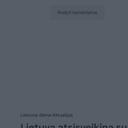
Rodyti komentarus
Lietuvos diena
Aktualijos
Lietuva atsisveikina s