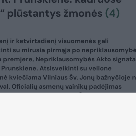
ie“ plūstantys žmonės
(4)
enį ir ketvirtadienį visuomenės gali
kinti su mirusia pirmąja po nepriklausomyb
 premjere, Nepriklausomybės Akto signata
 Prunskiene. Atsisveikinti su velione
ė kviečiama Vilniaus Šv. Jonų bažnyčioje 
0 val. Oficialių asmenų vainikų padėjimas
s 14.30 val., o nuo 18 val. Šv. Jonų bažnyčio
unskienę bus aukojamos Šv. Mišios.
kinimas bus tęsiamas ir ketvirtadienį nuo pa
durdienį prie velionės urnos su palaikais sto
argyba, po kurios bus atliekamos religinės