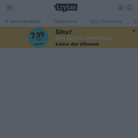
Karas Ukrainoje
Žalioji erdvė
Ačiū, Prezidente
E