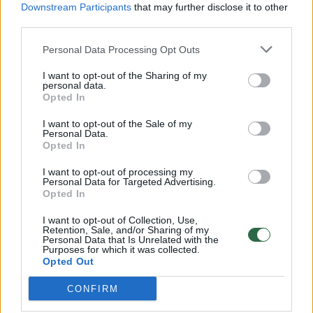
Downstream Participants
that may further disclose it to other
third parties.
Personal Data Processing Opt Outs
„Kas bus toliau? Knygų deginimas? Rusijos
I want to opt-out of the Sharing of my
sprendimas pervadinti lietuvių literatūros
personal data.
Opted In
klasikui Kristijonui Donelaičiui skirtą muziejų
yra dar vienas nepriimtinas bandymas
I want to opt-out of the Sale of my
Personal Data.
perrašyti istoriją“, – socialiniame tinkle „X“
Opted In
rašė G. Nausėda.
I want to opt-out of processing my
Personal Data for Targeted Advertising.
Opted In
„Nors senųjų Mažosios Lietuvos, dabar
I want to opt-out of Collection, Use,
Retention, Sale, and/or Sharing of my
priklausančios vadinamajai Kaliningrado
Personal Data that Is Unrelated with the
Purposes for which it was collected.
sričiai, gyventojų jau seniai nebėra,
Opted Out
paskutiniai ten esantys lietuviškos kultūros
CONFIRM
ženklai turi būti saugomi. Kad ir kaip Rusija