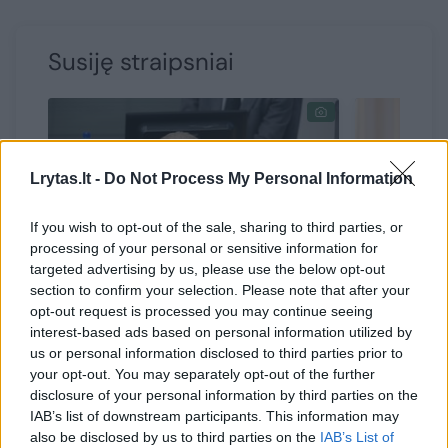
Susiję straipsniai
Lrytas.lt -
Do Not Process My Personal Information
If you wish to opt-out of the sale, sharing to third parties, or
processing of your personal or sensitive information for
→
targeted advertising by us, please use the below opt-out
section to confirm your selection. Please note that after your
D. Grybauskaitė įvertino
G. Nausė
opt-out request is processed you may continue seeing
interest-based ads based on personal information utilized by
įtampas valdančiojoje
esančio 
us or personal information disclosed to third parties prior to
koalicijoje: įgėlė
muzieja
your opt-out. You may separately opt-out of the further
socialdemokratams
(2)
keitimą:
disclosure of your personal information by third parties on the
perrašyti
IAB’s list of downstream participants. This information may
also be disclosed by us to third parties on the
IAB’s List of