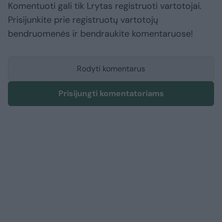
Komentuoti gali tik Lrytas registruoti vartotojai.
Prisijunkite prie registruotų vartotojų
bendruomenės ir bendraukite komentaruose!
Rodyti komentarus
Prisijungti komentatoriams