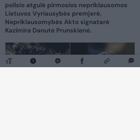
poilsio atgulė pirmosios nepriklausomos
Lietuvos Vyriausybės premjerė,
Nepriklausomybės Akto signatarė
Kazimira Danutė Prunskienė.
Daugiau nuotraukų (156)