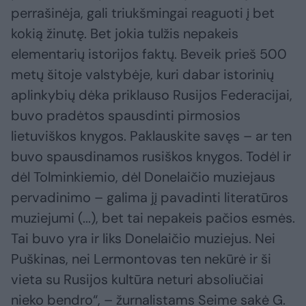
perrašinėja, gali triukšmingai reaguoti į bet
kokią žinutę. Bet jokia tulžis nepakeis
elementarių istorijos faktų. Beveik prieš 500
metų šitoje valstybėje, kuri dabar istorinių
aplinkybių dėka priklauso Rusijos Federacijai,
buvo pradėtos spausdinti pirmosios
lietuviškos knygos. Paklauskite savęs – ar ten
buvo spausdinamos rusiškos knygos. Todėl ir
dėl Tolminkiemio, dėl Donelaičio muziejaus
pervadinimo – galima jį pavadinti literatūros
muziejumi (...), bet tai nepakeis pačios esmės.
Tai buvo yra ir liks Donelaičio muziejus. Nei
Puškinas, nei Lermontovas ten nekūrė ir ši
vieta su Rusijos kultūra neturi absoliučiai
nieko bendro“, – žurnalistams Seime sakė G.