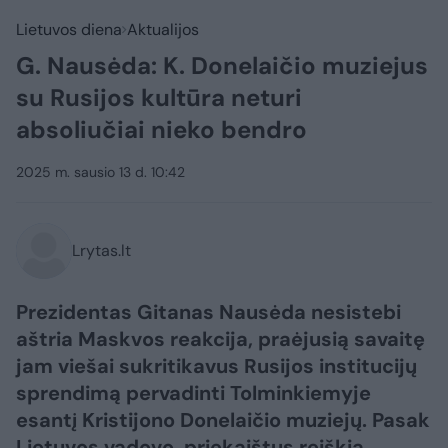
Lietuvos diena
Aktualijos
G. Nausėda: K. Donelaičio muziejus
su Rusijos kultūra neturi
absoliučiai nieko bendro
2025 m. sausio 13 d. 10:42
Lrytas.lt
Prezidentas Gitanas Nausėda nesistebi
aštria Maskvos reakcija, praėjusią savaitę
jam viešai sukritikavus Rusijos institucijų
sprendimą pervadinti Tolminkiemyje
esantį Kristijono Donelaičio muziejų. Pasak
Lietuvos vadovo, priekaištus reiškia