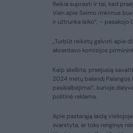
Reikia suprasti ir tai, kad pr
Vien apie Seimo rinkimus buvo
ir užtrunka laiko“, – pasakojo 
„Turbūt reikėtų galvoti apie d
akcentavo komisijos pirminin
Kaip skelbta, praėjusią savai
2024 metų balandį Palangos ko
pasikalbėjimai“, kurioje daly
politinė reklama.
Apie pastarąją laidą viešojoje
svarstyta, ar toks renginys n