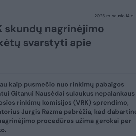
2025 m. sausio 14 d.
RK skundų nagrinėjimo
kėtų svarstyti apie
au kaip pusmečio nuo rinkimų pabaigos
tui Gitanui Nausėdai sulaukus nepalankaus
osios rinkimų komisijos (VRK) sprendimo,
torius Jurgis Razma pabrėžia, kad dabartin
agrinėjimo procedūros užima gerokai per
ko.