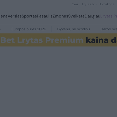
Orai
Lrytas.tv
Horoskopai
iena
Verslas
Sportas
Pasaulis
Žmonės
Sveikata
Daugiau
Lrytas 
e
Europos burės 2026
Gyvenu, ne skrolinu
Darbo ske