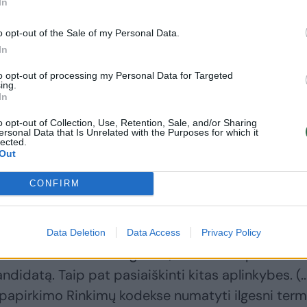
In
Vakarai atsikvošėtų
prašymas pereiti
anksčiau, nei rusas
pas demokratus
o opt-out of the Sale of my Personal Data.
atsisės Berlyne ar
galėtų būti
In
Paryžiuje
(2)
svarstomas
antradienį
to opt-out of processing my Personal Data for Targeted
ing.
In
o opt-out of Collection, Use, Retention, Sale, and/or Sharing
ersonal Data that Is Unrelated with the Purposes for which it
lected.
Out
ina Petronienė sako, kad šiuo metu greitesnis sk
Anot jos, tam VRK reikėtų papildomų tiek finansi
CONFIRM
Data Deletion
Data Access
Privacy Policy
a tokio skundo išnagrinėti, nes reikia apklausti ir
ndidatą. Taip pat pasiaiškinti kitas aplinkybes. (..
ų papirkimo Rinkimų kodekse numatyti ilgesni term