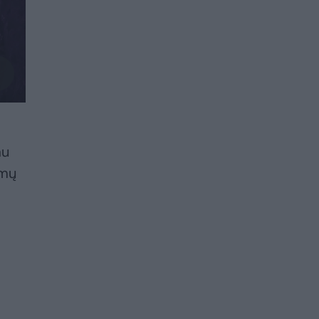
au
imų