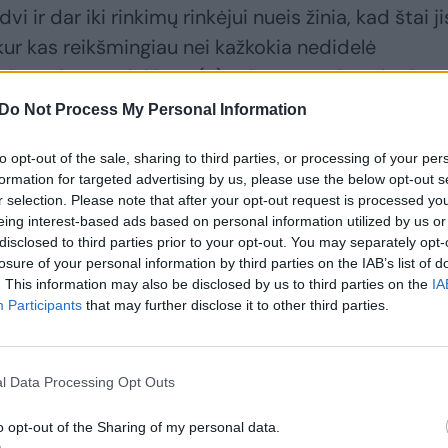
i ir dar iki rinkimų rinkėjui nueis žinia, kad štai ji
kur kas reikšmingiau nei kažkokia nedidelė
riama jau po rinkimų. (...) Jeigu matysime, kad to
t reikės bandyti siūlyti Rinkimų kodekse nustatyt
Do Not Process My Personal Information
“, – pabrėžė konservatorius.
to opt-out of the sale, sharing to third parties, or processing of your per
formation for targeted advertising by us, please use the below opt-out s
r selection. Please note that after your opt-out request is processed y
eing interest-based ads based on personal information utilized by us or
disclosed to third parties prior to your opt-out. You may separately opt-
losure of your personal information by third parties on the IAB’s list of
. This information may also be disclosed by us to third parties on the
IA
Participants
that may further disclose it to other third parties.
l Data Processing Opt Outs
V. Landsbergis:
L. Kukuraitis: A.
o opt-out of the Sharing of my personal data.
būtų gerai, kad
Širinskienės