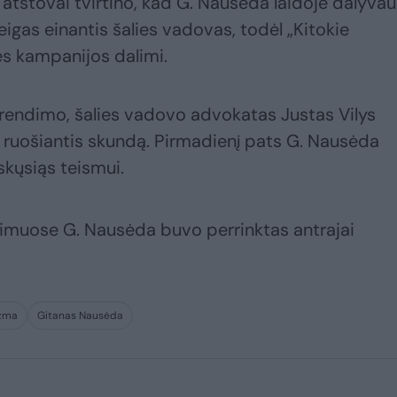
 atstovai tvirtino, kad G. Nausėda laidoje dalyvau
igas einantis šalies vadovas, todėl „Kitokie
ės kampanijos dalimi.
endimo, šalies vadovo advokatas Justas Vilys
ė ruošiantis skundą. Pirmadienį pats G. Nausėda
skųsiąs teismui.
kimuose G. Nausėda buvo perrinktas antrajai
azma
Gitanas Nausėda