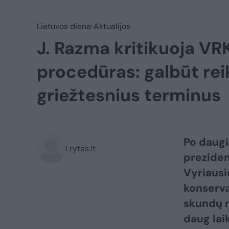
Lietuvos diena
Aktualijos
J. Razma kritikuoja V
procedūras: galbūt rei
griežtesnius terminus
Po daugi
Lrytas.lt
preziden
Vyriausi
konserva
skundų n
daug lai