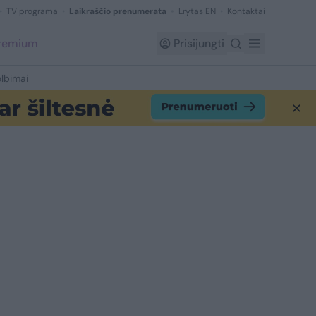
TV programa
Laikraščio prenumerata
Lrytas EN
Kontaktai
Premium
Prisijungti
lbimai