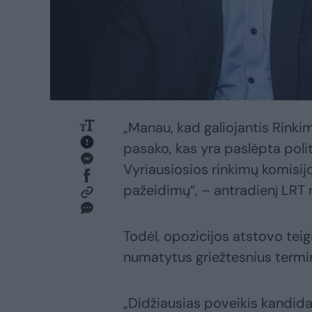
„Manau, kad galiojantis Rink
pasako, kas yra paslėpta poli
Vyriausiosios rinkimų komisijos
pažeidimų“, – antradienį LRT r
Todėl, opozicijos atstovo tei
numatytus griežtesnius termi
„Didžiausias poveikis kandidat