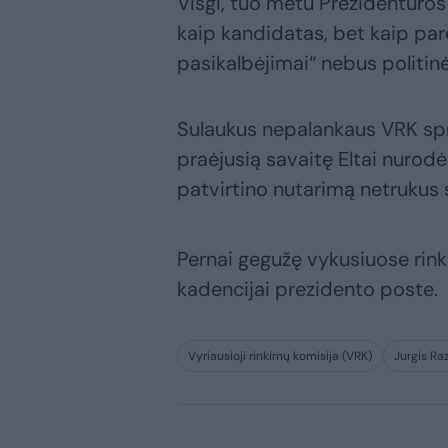
Visgi, tuo metu Prezidentūros
kaip kandidatas, bet kaip pare
pasikalbėjimai“ nebus politin
Sulaukus nepalankaus VRK spr
praėjusią savaitę Eltai nurod
patvirtino nutarimą netrukus 
Pernai gegužę vykusiuose rin
kadencijai prezidento poste.
Vyriausioji rinkimų komisija (VRK)
Jurgis R