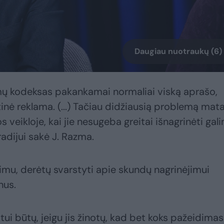
Daugiau nuotraukų (6)
imų kodeksas pakankamai normaliai viską aprašo,
tinė reklama. (...) Tačiau didžiausią problemą mat
 veikloje, kai jie nesugeba greitai išnagrinėti gal
adijui sakė J. Razma.
gimu, derėtų svarstyti apie skundų nagrinėjimui
nus.
ui būtų, jeigu jis žinotų, kad bet koks pažeidimas