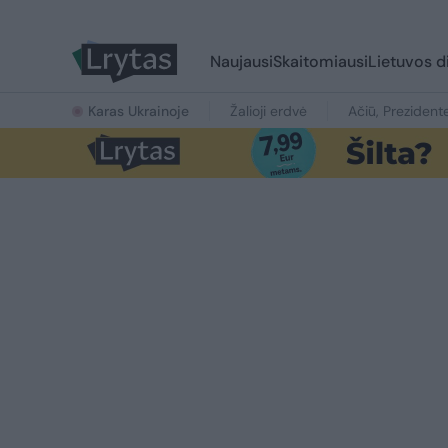
Naujausi
Skaitomiausi
Lietuvos d
Karas Ukrainoje
Žalioji erdvė
Ačiū, Prezident