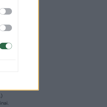
Žemaitaitį: jungiasi
prie Demokratų
frakcijos „Vardan
Lietuvos“
(7)
undų
nių,
.)
inai.