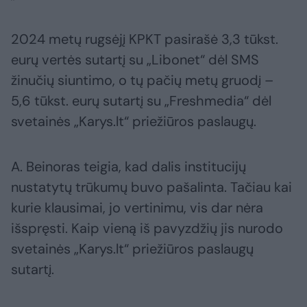
2024 metų rugsėjį KPKT pasirašė 3,3 tūkst.
eurų vertės sutartį su „Libonet“ dėl SMS
žinučių siuntimo, o tų pačių metų gruodį –
5,6 tūkst. eurų sutartį su „Freshmedia“ dėl
svetainės „Karys.lt“ priežiūros paslaugų.
A. Beinoras teigia, kad dalis institucijų
nustatytų trūkumų buvo pašalinta. Tačiau kai
kurie klausimai, jo vertinimu, vis dar nėra
išspręsti. Kaip vieną iš pavyzdžių jis nurodo
svetainės „Karys.lt“ priežiūros paslaugų
sutartį.