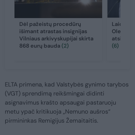
Dėl pažeistų procedūrų
Laidoje –
išimant atrastas insignijas
Oleko su
Vilniaus arkivyskupijai skirta
atsidūrė 
868 eurų bauda
(2)
(6)
ELTA primena, kad Valstybės gynimo tarybos
(VGT) sprendimą reikšmingai didinti
asignavimus krašto apsaugai pastaruoju
metu ypač kritikuoja „Nemuno aušros“
pirmininkas Remigijus Žemaitaitis.