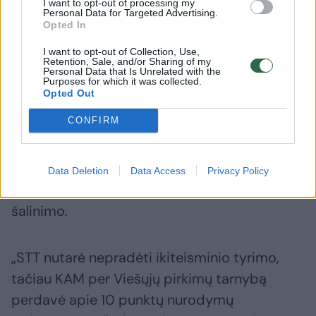
I want to opt-out of processing my
Personal Data for Targeted Advertising.
pranešėjo statusą, o pranešimą perdavė
Opted In
nagrinėti Specialiųjų tyrimų tarnybai (STT)“, –
I want to opt-out of Collection, Use,
nurodė A. Beinoras.
Retention, Sale, and/or Sharing of my
Personal Data that Is Unrelated with the
Purposes for which it was collected.
Opted Out
Pasak jo, STT ikiteisminio tyrimo nepradėjo,
CONFIRM
nes galimai padaryta žala nesiekė
baudžiamajai atsakomybei taikomos ribos.
Vis dėlto, A. Beinoro teigimu, institucija
Data Deletion
Data Access
Privacy Policy
perdavė informaciją dėl nustatytų trūkumų
šalinimo.
„STT nutarė nepradėti ikiteisminio tyrimo,
tačiau KAM per Viešųjų pirkimų tarnybą
perdavė apie 10 punktų nurodymų