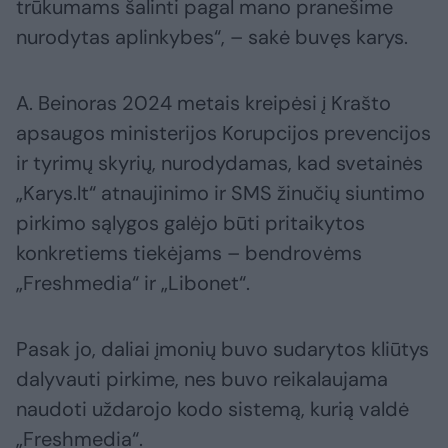
trūkumams šalinti pagal mano pranešime
nurodytas aplinkybes“, – sakė buvęs karys.
A. Beinoras 2024 metais kreipėsi į Krašto
apsaugos ministerijos Korupcijos prevencijos
ir tyrimų skyrių, nurodydamas, kad svetainės
„Karys.lt“ atnaujinimo ir SMS žinučių siuntimo
pirkimo sąlygos galėjo būti pritaikytos
konkretiems tiekėjams – bendrovėms
„Freshmedia“ ir „Libonet“.
Pasak jo, daliai įmonių buvo sudarytos kliūtys
dalyvauti pirkime, nes buvo reikalaujama
naudoti uždarojo kodo sistemą, kurią valdė
„Freshmedia“.