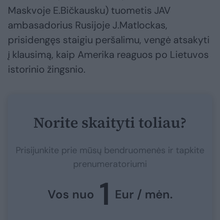
Maskvoje E.Bičkausku) tuometis JAV
ambasadorius Rusijoje J.Matlockas,
prisidengęs staigiu peršalimu, vengė atsakyti
į klausimą, kaip Amerika reaguos po Lietuvos
istorinio žingsnio.
Norite skaityti toliau?
Prisijunkite prie mūsų bendruomenės ir tapkite
prenumeratoriumi
1
Vos nuo
Eur / mėn.