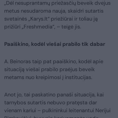
„Dėl nesuprantamų priežasčių beveik dvejus
metus nesudaroma nauja, skaidri sutartis
svetainės „Karys.lt“ priežiūrai ir toliau ją
prižiūri „Freshmedia“, – teigė jis.
Paaiškino, kodėl viešai prabilo tik dabar
A. Beinoras taip pat paaiškino, kodėl apie
situaciją viešai prabilo praėjus beveik
metams nuo kreipimosi į institucijas.
Anot jo, tai paskatino panaši situacija, kai
tarnybos sutartis nebuvo pratęsta dar
vienam kariui – pulkininkui leitenantui Nerijui