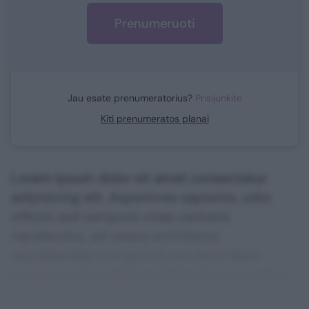
Prenumeruoti
Jau esate prenumeratorius?
Prisijunkite
Kiti prenumeratos planai
Lorem ipsum dolor sit amet consectetur
adipisicing elit. Asperiores sapiente, odio
officiis sed tempore vitae veritatis
repellendus, ad saepe architecto
repudiandae corrupti sit non error illum
consequuntur adipisci dignissimos maxime.