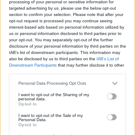
processing of your personal or sensitive information for
targeted advertising by us, please use the below opt-out
section to confirm your selection. Please note that after your
opt-out request is processed you may continue seeing
→
interest-based ads based on personal information utilized by
us or personal information disclosed to third parties prior to
your opt-out. You may separately opt-out of the further
Žiniasklaida: Rusija svarsto
Politikai
disclosure of your personal information by third parties on the
smūgius Baltijos regione
grėsmę Li
IAB’s list of downstream participants. This information may
also be disclosed by us to third parties on the
IAB’s List of
Ukrainos gamybos dronais
(4)
hibridinė
Downstream Participants
that may further disclose it to other
dezinfor
third parties.
Personal Data Processing Opt Outs
I want to opt-out of the Sharing of my
personal data.
Opted In
„Kiek man žinoma, ponas Kaunas teigia, kad
Generalinė prokuratūra atmetė mano
I want to opt-out of the Sale of my
Personal Data.
pranešimą kaip nepagrįstą ar panašiai. Tačiau
Opted In
Generalinė prokuratūra man suteikė