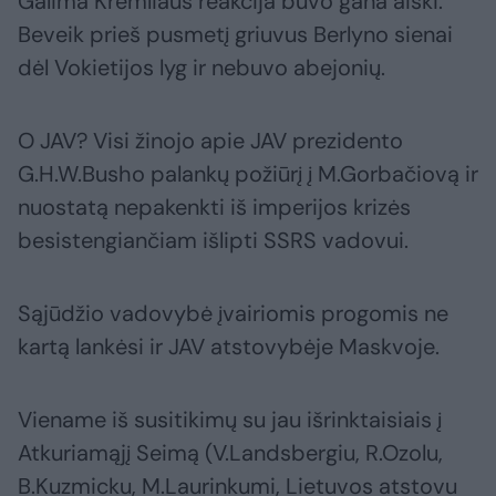
Galima Kremliaus reakcija buvo gana aiški.
Beveik prieš pusmetį griuvus Berlyno sienai
dėl Vokietijos lyg ir nebuvo abejonių.
O JAV? Visi žinojo apie JAV prezidento
G.H.W.Busho palankų požiūrį į M.Gorbačiovą ir
nuostatą nepakenkti iš imperijos krizės
besistengiančiam išlipti SSRS vadovui.
Sąjūdžio vadovybė įvairiomis progomis ne
kartą lankėsi ir JAV atstovybėje Maskvoje.
Viename iš susitikimų su jau išrinktaisiais į
Atkuriamąjį Seimą (V.Landsbergiu, R.Ozolu,
B.Kuzmicku, M.Laurinkumi, Lietuvos atstovu