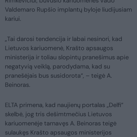
Rimkevičiui, buvusio kariuomenės vado
Valdemaro Rupšio implantų byloje liudijusiam
kariui.
„Tai darosi tendencija ir labai nesinori, kad
Lietuvos kariuomenė, Krašto apsaugos
ministerija ir toliau slopintų pranešimus apie
negatyvią veiklą, parodydama, kad su
pranešėjais bus susidorota“, – teigė A.
Beinoras.
ELTA primena, kad naujienų portalas „Delfi“
skelbė, jog tris dešimtmečius Lietuvos
kariuomenėje tarnavęs A. Beinoras teigė
sulaukęs Krašto apsaugos ministerijos