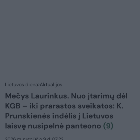
Lietuvos diena
Aktualijos
Mečys Laurinkus. Nuo įtarimų dėl
KGB – iki prarastos sveikatos: K.
Prunskienės indėlis į Lietuvos
laisvę nusipelnė panteono
(9)
2026 m. rugpjūčio 9 d. 07:22