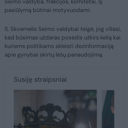
Seimo valdyba, frakcijos, komitetai, šį
pasiūlymą būtinai motyvuodami.
S. Skvernelis Seimo valdybai teigė, jog viliasi,
kad būsimas uždaras posėdis užkirs kelią kai
kuriems politikams skleisti dezinformaciją
apie gynybai skirtų lėšų panaudojimą.
Susiję straipsniai