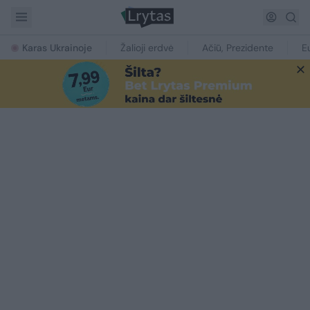
Karas Ukrainoje
Žalioji erdvė
Ačiū, Prezidente
E