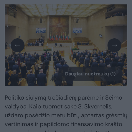
Daugiau nuotraukų (1)
Politiko siūlymą trečiadienį parėmė ir Seimo
valdyba. Kaip tuomet sakė S. Skvernelis,
uždaro posėdžio metu būtų aptartas grėsmių
vertinimas ir papildomo finansavimo krašto