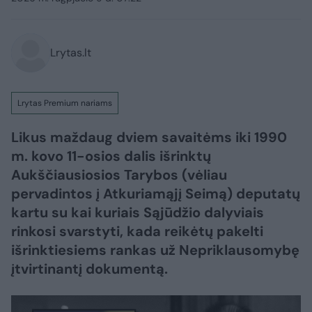
Lrytas.lt
Lrytas Premium nariams
Likus maždaug dviem savaitėms iki 1990
m. kovo 11-osios dalis išrinktų
Aukščiausiosios Tarybos (vėliau
pervadintos į Atkuriamąjį Seimą) deputatų
kartu su kai kuriais Sąjūdžio dalyviais
rinkosi svarstyti, kada reikėtų pakelti
išrinktiesiems rankas už Nepriklausomybę
įtvirtinantį dokumentą.