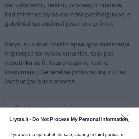
dėl vykstančių teisinių procesų ir nustatė,
kad minimos bylos dar nėra pasibaigusios, o
galutiniai sprendimai jose nėra priimti.
Karys, su kuriuo Krašto apsaugos ministerija
nepratęsė tarnybos sutarties, taip pat
nesutinka su R. Kauno teiginiu, kad jo
kreipimaisi į Generalinę prokuratūrą ir kitas
institucijas buvo atmesti.
Susiję straipsniai
Lrytas.lt -
Do Not Process My Personal Information
If you wish to opt-out of the sale, sharing to third parties, or