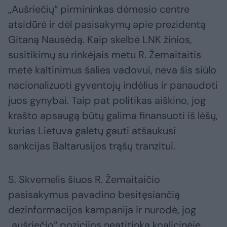
„Aušriečių“ pirmininkas dėmesio centre
atsidūrė ir dėl pasisakymų apie prezidentą
Gitaną Nausėdą. Kaip skelbė LNK žinios,
susitikimų su rinkėjais metu R. Žemaitaitis
metė kaltinimus šalies vadovui, neva šis siūlo
nacionalizuoti gyventojų indėlius ir panaudoti
juos gynybai. Taip pat politikas aiškino, jog
krašto apsaugą būtų galima finansuoti iš lėšų,
kurias Lietuva galėtų gauti atšaukusi
sankcijas Baltarusijos trąšų tranzitui.
S. Skvernelis šiuos R. Žemaitaičio
pasisakymus pavadino besitęsiančią
dezinformacijos kampanija ir nurodė, jog
„aušriečio“ pozicijos neatitinka koalicinėje