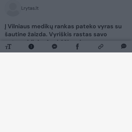
Lrytas.lt
Į Vilniaus medikų rankas pateko vyras su
šautine žaizda. Vyriškis rastas savo
automobilyje, Anykščių rajone.
Daugiau nuotraukų (1)