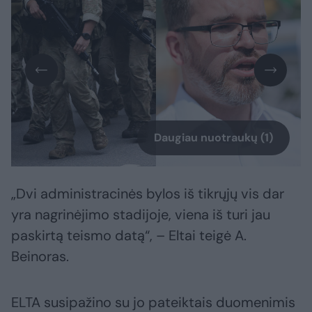
Daugiau nuotraukų (1)
„Dvi administracinės bylos iš tikrųjų vis dar
yra nagrinėjimo stadijoje, viena iš turi jau
paskirtą teismo datą“, – Eltai teigė A.
Beinoras.
ELTA susipažino su jo pateiktais duomenimis