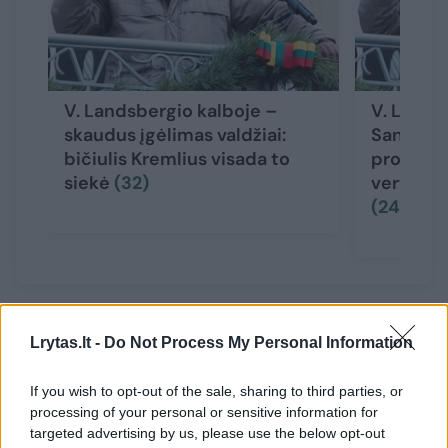
V. Landsbergio kalboje –
V. Lands
skaudus įgėlimas valdžiai:
Santaros 
bičiulis Kremlius visada to
profesor
siekė
(32)
vertinam
(24)
Užtat rytoj šviečia trys išpuoliai: vinilas su
Lrytas.lt -
Do Not Process My Personal Information
V.Tarasovu; apsikabinimais su pasiilgtu broliu
Gabrielium Žemkalniu, kuris papasakos apie
If you wish to opt-out of the sale, sharing to third parties, or
processing of your personal or sensitive information for
savo kovotojo patirtį vokiečių kalėjimuose
targeted advertising by us, please use the below opt-out