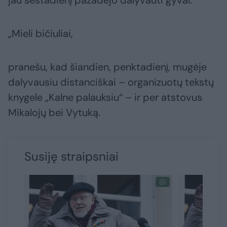
jau šeštadienį pažadėjo dalyvauti gyvai.
„Mieli bičiuliai,
pranešu, kad šiandien, penktadienį, mugėje
dalyvausiu distanciškai – organizuotų tekstų
knygele „Kalne palauksiu“ – ir per atstovus
Mikalojų bei Vytuką.
Susiję straipsniai