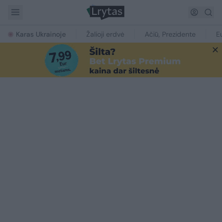
Karas Ukrainoje
Žalioji erdvė
Ačiū, Prezidente
E