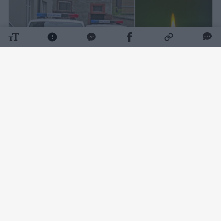
Daugiau nuotraukų (1)
Kaip pranešė Vilniaus apskrities VPK,
rugpjūčio 7 d. apie 9 val. 10 min. Vilniuje,
Sodų g., automobilyje, rastas nenustatytos
tapatybės apie 25 m. amžiaus mirusios
moters kūnas be išorinių smurto požymių.