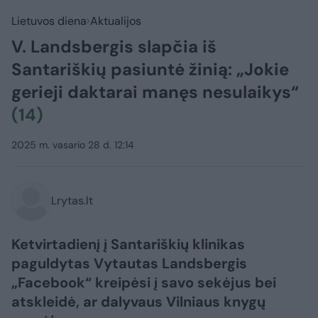
Lietuvos diena
Aktualijos
V. Landsbergis slapčia iš
Santariškių pasiuntė žinią: „Jokie
gerieji daktarai manęs nesulaikys“
(14)
2025 m. vasario 28 d. 12:14
Lrytas.lt
Ketvirtadienį į Santariškių klinikas
paguldytas Vytautas Landsbergis
„Facebook“ kreipėsi į savo sekėjus bei
atskleidė, ar dalyvaus Vilniaus knygų