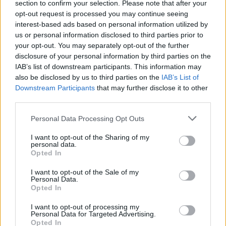
prieš aštuoniasdešimt metų; ekskursija į
section to confirm your selection. Please note that after your
opt-out request is processed you may continue seeing
Kovo 11 -osios džiungles ir užkulisius „ Vėl
interest-based ads based on personal information utilized by
darom valstybę“. Čia būtinai atsigrūsiu
us or personal information disclosed to third parties prior to
your opt-out. You may separately opt-out of the further
atšlubuosiu ir jokie gerieji daktarai manęs
disclosure of your personal information by third parties on the
nesulaikys.
IAB’s list of downstream participants. This information may
also be disclosed by us to third parties on the
IAB’s List of
Downstream Participants
that may further disclose it to other
Jūsų Vytautas L. paslapčiom iš Santariškių.
third parties.
Iki!“, – rašė V. Landsbergis.
Personal Data Processing Opt Outs
I want to opt-out of the Sharing of my
personal data.
Opted In
I want to opt-out of the Sale of my
Personal Data.
Opted In
I want to opt-out of processing my
Personal Data for Targeted Advertising.
Opted In