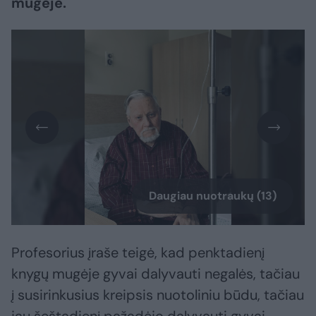
mugėje.
Daugiau nuotraukų (13)
Profesorius įraše teigė, kad penktadienį
knygų mugėje gyvai dalyvauti negalės, tačiau
į susirinkusius kreipsis nuotoliniu būdu, tačiau