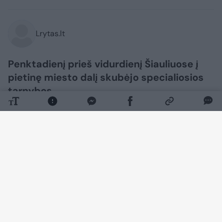
Lrytas.lt
Penktadienį prieš vidurdienį Šiauliuose į
pietinę miesto dalį skubėjo specialiosios
tarnybos.