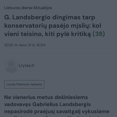
Lietuvos diena
Aktualijos
G. Landsbergio dingimas tarp
konservatorių pasėjo mįslių: kol
vieni teisino, kiti pylė kritiką
(38)
2025 m. kovo 21 d. 14:04
Lrytas.lt
Lrytas Premium nariams
Ne vienerius metus dešiniesiems
vadovavęs Gabrielius Landsbergis
nepasirodė praėjusį savaitgalį vykusiame