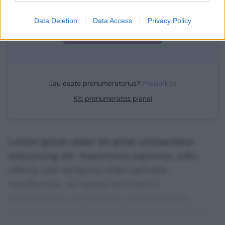
Data Deletion
Data Access
Privacy Policy
Prenumeruoti
Jau esate prenumeratorius?
Prisijunkite
Kiti prenumeratos planai
Lorem ipsum dolor sit amet consectetur
adipisicing elit. Asperiores sapiente, odio
officiis sed tempore vitae veritatis
repellendus, ad saepe architecto
repudiandae corrupti sit non error illum
consequuntur adipisci dignissimos maxime.