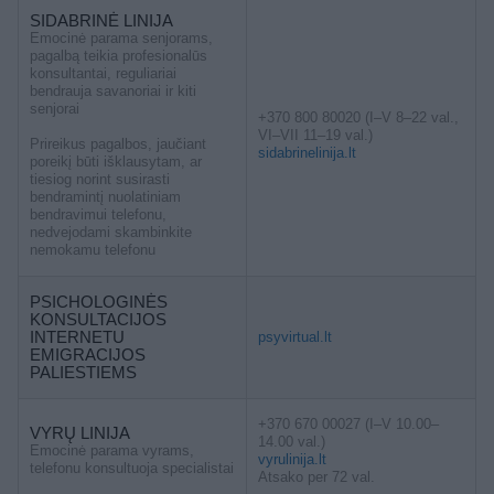
SIDABRINĖ LINIJA
Emocinė parama senjorams,
pagalbą teikia profesionalūs
konsultantai, reguliariai
bendrauja savanoriai ir kiti
senjorai
+370 800 80020 (I–V 8–22 val.,
VI–VII 11–19 val.)
Prireikus pagalbos, jaučiant
sidabrinelinija.lt
poreikį būti išklausytam, ar
tiesiog norint susirasti
bendramintį nuolatiniam
bendravimui telefonu,
nedvejodami skambinkite
nemokamu telefonu
PSICHOLOGINĖS
KONSULTACIJOS
INTERNETU
psyvirtual.lt
EMIGRACIJOS
PALIESTIEMS
+370 670 00027 (I–V 10.00–
VYRŲ LINIJA
14.00 val.)
Emocinė parama vyrams,
vyrulinija.lt
telefonu konsultuoja specialistai
Atsako per 72 val.