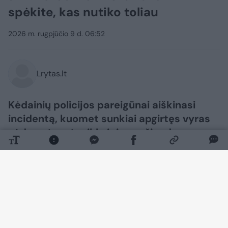
spėkite, kas nutiko toliau
2026 m. rugpjūčio 9 d. 06:52
Lrytas.lt
Kėdainių policijos pareigūnai aiškinasi
incidentą, kuomet sunkiai apgirtęs vyras
sėdo ant motociklo ir juo važiuodamas
nukentėjo pats.