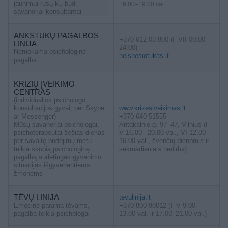
jaunimui rusų k., budi
16.00–19.00 val.
savanoriai konsultantai
ANKSTUKŲ PAGALBOS
+370 612 03 800 (I–VII 00:00–
LINIJA
24:00)
Nemokama psichologinė
neisnesiotukas.lt
pagalba
KRIZIŲ ĮVEIKIMO
CENTRAS
(individualios psichologo
konsultacijos gyvai, per Skype
www.krizesiveikimas.lt
ar Messenger)
+370 640 51555
Mūsų savanoriai psichologai,
Antakalnio g. 97–47, Vilnius (I–
psichoterapeutai šešias dienas
V 16.00– 20.00 val., VI 12.00–
per savaitę budėjimų metu
16.00 val., švenčių dienomis ir
teikia skubią psichologinę
sekmadieniais nedirba)
pagalbą sudėtingas gyvenimo
situacijas išgyvenantiems
žmonėms
TĖVŲ LINIJA
tevulinija.lt
Emocinė parama tėvams,
+370 800 90012 (I–V 9.00–
pagalbą teikia psichologai
13.00 val. ir 17.00–21.00 val.)