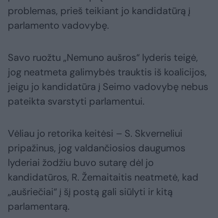
problemas, prieš teikiant jo kandidatūrą į
parlamento vadovybę.
Savo ruožtu „Nemuno aušros“ lyderis teigė,
jog neatmeta galimybės trauktis iš koalicijos,
jeigu jo kandidatūra į Seimo vadovybę nebus
pateikta svarstyti parlamentui.
Vėliau jo retorika keitėsi – S. Skverneliui
pripažinus, jog valdančiosios daugumos
lyderiai žodžiu buvo sutarę dėl jo
kandidatūros, R. Žemaitaitis neatmetė, kad
„aušriečiai“ į šį postą gali siūlyti ir kitą
parlamentarą.