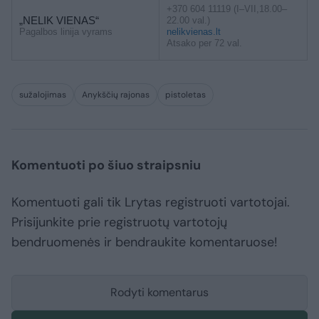
+370 604 11119 (I–VII,18.00–
„NELIK VIENAS“
22.00 val.)
Pagalbos linija vyrams
nelikvienas.lt
Atsako per 72 val.
sužalojimas
Anykščių rajonas
pistoletas
Komentuoti po šiuo straipsniu
Komentuoti gali tik Lrytas registruoti vartotojai.
Prisijunkite prie registruotų vartotojų
bendruomenės ir bendraukite komentaruose!
Rodyti komentarus