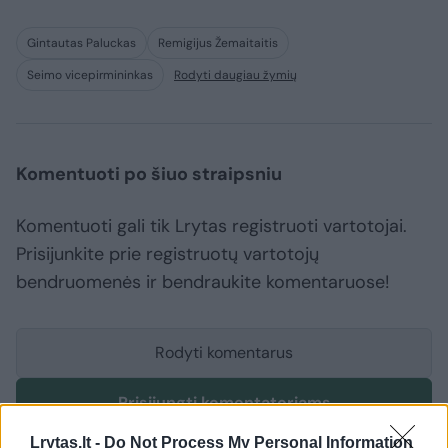
Gintautas Paluckas
Remigijus Žemaitaitis
Seimo vicepirmininkas
Rodyti daugiau žymių
Komentuoti po šiuo straipsniu
Komentuoti gali tik Lrytas registruoti vartotojai.
Prisijunkite prie registruotų vartotojų
bendruomenės ir bendraukite komentaruose!
Rodyti komentarus
Prisijungti komentatoriams
Lrytas.lt -
Do Not Process My Personal Information