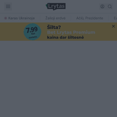
Karas Ukrainoje
Žalioji erdvė
Ačiū, Prezidente
E