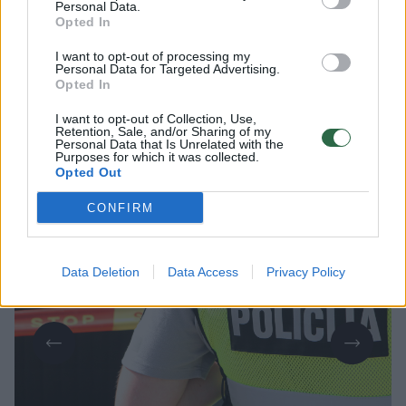
Personal Data.
2026 m. rugpjūčio 9 d. 05:23
Opted In
I want to opt-out of processing my
Personal Data for Targeted Advertising.
Lrytas.lt
Opted In
I want to opt-out of Collection, Use,
Į Vilniaus medikų rankas pateko vyras su
Retention, Sale, and/or Sharing of my
Personal Data that Is Unrelated with the
šautine žaizda. Vyriškis rastas savo
Purposes for which it was collected.
Opted Out
automobilyje, Anykščių rajone.
CONFIRM
Data Deletion
Data Access
Privacy Policy