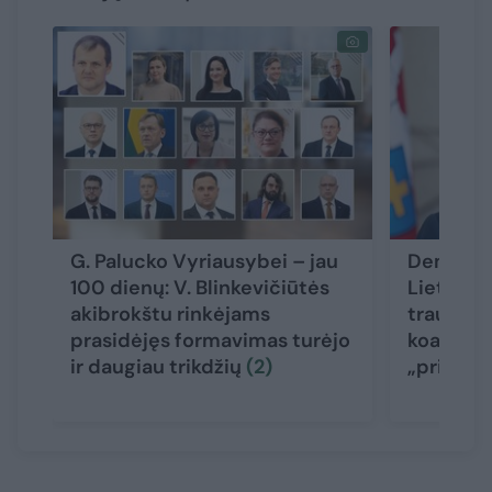
G. Palucko Vyriausybei – jau
Demokra
100 dienų: V. Blinkevičiūtės
Lietuvos“
akibrokštu rinkėjams
trauktis 
prasidėjęs formavimas turėjo
koalicijo
ir daugiau trikdžių
(2)
„prieš“
(