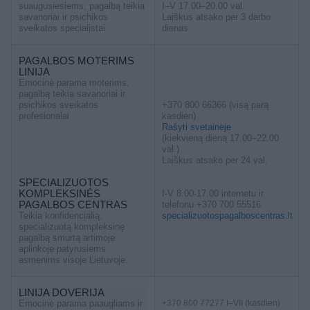
suaugusiesiems, pagalbą teikia
I–V 17.00–20.00 val.
savanoriai ir psichikos
Laiškus atsako per 3 darbo
sveikatos specialistai
dienas
PAGALBOS MOTERIMS
LINIJA
Emocinė parama moterims,
pagalbą teikia savanoriai ir
psichikos sveikatos
+370 800 66366 (visą parą
profesionalai
kasdien)
Rašyti svetainėje
(kiekvieną dieną 17.00–22.00
val.)
Laiškus atsako per 24 val.
SPECIALIZUOTOS
KOMPLEKSINĖS
I-V 8.00-17.00 internetu ir
PAGALBOS CENTRAS
telefonu +370 700 55516
Teikia konfidencialią,
specializuotospagalboscentras.lt
specializuotą kompleksinę
pagalbą smurtą artimoje
aplinkoje patyrusiems
asmenims visoje Lietuvoje.
LINIJA DOVERIJA
Emocinė parama paaugliams ir
+370 800 77277 I–VII (kasdien)