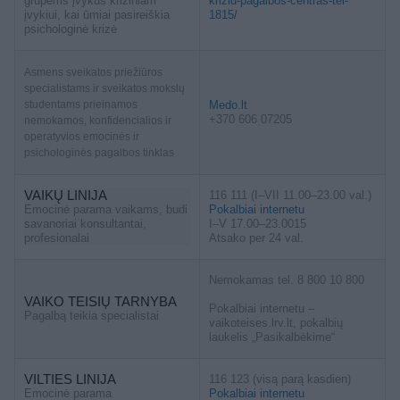
grupėms įvykus kriziniam
kriziu-pagalbos-centras-tel-
įvykiui, kai ūmiai pasireiškia
1815/
psichologinė krizė
Asmens sveikatos priežiūros
specialistams ir sveikatos mokslų
studentams prieinamos
Medo.lt
+370 606 07205
nemokamos, konfidencialios ir
operatyvios emocinės ir
psichologinės pagalbos tinklas
VAIKŲ LINIJA
116 111 (I–VII 11.00–23.00 val.)
Emocinė parama vaikams, budi
Pokalbiai internetu
savanoriai konsultantai,
I–V 17.00–23.0015
profesionalai
Atsako per 24 val.
Nemokamas tel. 8 800 10 800
VAIKO TEISIŲ TARNYBA
Pokalbiai internetu –
Pagalbą teikia specialistai
vaikoteises.lrv.lt, pokalbių
laukelis „Pasikalbėkime“
VILTIES LINIJA
116 123 (visą parą kasdien)
Emocinė parama
Pokalbiai internetu