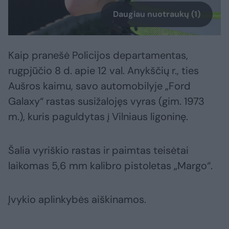
Daugiau nuotraukų (1)
Kaip pranešė Policijos departamentas,
rugpjūčio 8 d. apie 12 val. Anykščių r., ties
Aušros kaimu, savo automobilyje „Ford
Galaxy“ rastas susižalojęs vyras (gim. 1973
m.), kuris paguldytas į Vilniaus ligoninę.
Šalia vyriškio rastas ir paimtas teisėtai
laikomas 5,6 mm kalibro pistoletas „Margo“.
Įvykio aplinkybės aiškinamos.