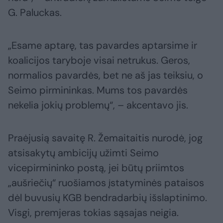
G. Paluckas.
„Esame aptarę, tas pavardes aptarsime ir
koalicijos taryboje visai netrukus. Geros,
normalios pavardės, bet ne aš jas teiksiu, o
Seimo pirmininkas. Mums tos pavardės
nekelia jokių problemų“, – akcentavo jis.
Praėjusią savaitę R. Žemaitaitis nurodė, jog
atsisakytų ambicijų užimti Seimo
vicepirmininko postą, jei būtų priimtos
„aušriečių“ ruošiamos įstatyminės pataisos
dėl buvusių KGB bendradarbių išslaptinimo.
Visgi, premjeras tokias sąsajas neigia.