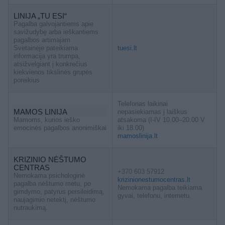
LINIJA „TU ESI“
Pagalba galvojantiems apie
savižudybę arba ieškantiems
pagalbos artimajam
Svetainėje pateikiama
tuesi.lt
informacija yra trumpa,
atsižvelgiant į konkrečius
kiekvienos tikslinės grupės
poreikius
Telefonas laikinai
MAMOS LINIJA
nepasiekiamas į laiškus
Mamoms, kurios ieško
atsakoma (I-IV 10.00–20.00 V
emocinės pagalbos anonimiškai
iki 18.00)
mamoslinija.lt
KRIZINIO NĖŠTUMO
CENTRAS
+370 603 57912
Nemokama psichologinė
krizinionestumocentras.lt
pagalba nėštumo metu, po
Nemokama pagalba teikiama
gimdymo, patyrus persileidimą,
gyvai, telefonu, internetu.
naujagimio netektį, nėštumo
nutraukimą.