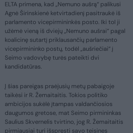
ELTA primena, kad „Nemuno aušrą“ palikusi
Agnė Širinskienė ketvirtadienį pasitraukė iš
parlamento vicepirmininkės posto. Iki tol ji
užėmė vieną iš dviejų „Nemuno aušrai“ pagal
koalicinę sutartį priklausančių parlamento
vicepirmininko postų, todėl „aušriečiai“ į
Seimo vadovybę turės pateikti dvi
kandidatūras.
Į šias pareigas praėjusių metų pabaigoje
taikėsi ir R. Žemaitaitis. Tokios politiko
ambicijos sukėlė įtampas valdančiosios
daugumos gretose, mat Seimo pirmininkas
Saulius Skvernelis tvirtino, jog R. Žemaitaitis
pirmiausiai turi išspręsti savo teisines