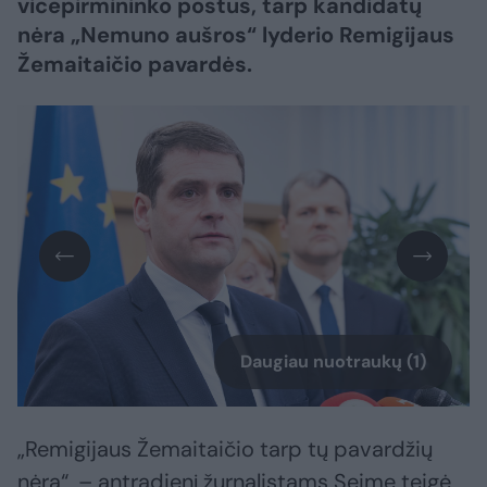
vicepirmininko postus, tarp kandidatų
nėra „Nemuno aušros“ lyderio Remigijaus
Žemaitaičio pavardės.
Daugiau nuotraukų (1)
„Remigijaus Žemaitaičio tarp tų pavardžių
nėra“, – antradienį žurnalistams Seime teigė