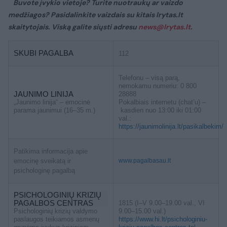
Buvote įvykio vietoje? Turite nuotraukų ar vaizdo
medžiagos? Pasidalinkite vaizdais su kitais lrytas.lt
skaitytojais. Viską galite siųsti adresu
news@lrytas.lt
.
SKUBI PAGALBA
112
Telefonu – visą parą,
nemokamu numeriu: 0 800
JAUNIMO LINIJA
28888
„Jaunimo linija“ – emocinė
Pokalbiais internetu (chat’u) –
parama jaunimui (16–35 m.)
kasdien nuo 13:00 iki 01:00
val.:
https://jaunimolinija.lt/pasikalbekim/
Patikima informacija apie
emocinę sveikatą ir
www.pagalbasau.lt
psichologinę pagalbą
PSICHOLOGINIŲ KRIZIŲ
PAGALBOS CENTRAS
1815 (I–V 9.00–19.00 val., VI
Psichologinių krizių valdymo
9.00–15.00 val.)
paslaugos teikiamos asmenų
https://www.hi.lt/psichologiniu-