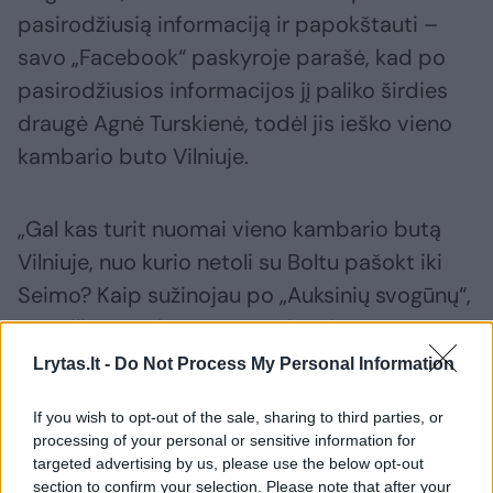
pasirodžiusią informaciją ir papokštauti –
savo „Facebook“ paskyroje parašė, kad po
pasirodžiusios informacijos jį paliko širdies
draugė Agnė Turskienė, todėl jis ieško vieno
kambario buto Vilniuje.
„Gal kas turit nuomai vieno kambario butą
Vilniuje, nuo kurio netoli su Boltu pašokt iki
Seimo? Kaip sužinojau po „Auksinių svogūnų“,
esu eilinė „šeškė“, nors, neslėpsiu, save
vertinau geriau. Pakabinau dešimkę.
Lrytas.lt -
Do Not Process My Personal Information
Pasakysiu tiesą – ji tobula moteris visomis
If you wish to opt-out of the sale, sharing to third parties, or
prasmėmis. (...) Bet. Kiekviena tobulybė turi
processing of your personal or sensitive information for
Achilo kulną. Agnės Achilo kulnas – ji tiki
targeted advertising by us, please use the below opt-out
section to confirm your selection. Please note that after your