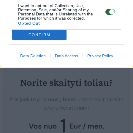
Tuo metu liberalas Eugenijus Gentvilas
I want to opt-out of Collection, Use,
Retention, Sale, and/or Sharing of my
pripažino, kad buvusio koalicijos partnerio
Personal Data that Is Unrelated with the
Purposes for which it was collected.
pasiteisinimai skamba juokingai. Savo ruožtu
Opted Out
„laisvietis“ Tomas Vytautas Raskevičius, pats
CONFIRM
praeityje patekęs į panašią situaciją,
M.Maldeikiui turėjo patarimą.
Data Deletion
Data Access
Privacy Policy
Norite skaityti toliau?
Prisijunkite prie mūsų bendruomenės ir tapkite
prenumeratoriumi
1
Vos nuo
Eur / mėn.