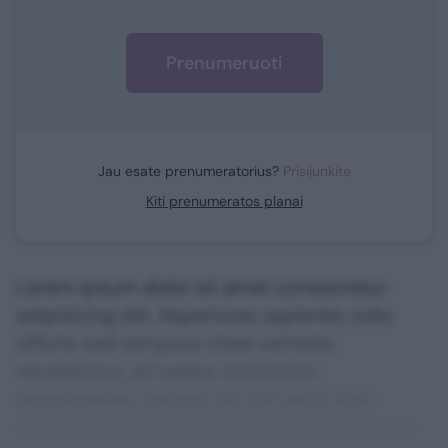
Prenumeruoti
Jau esate prenumeratorius?
Prisijunkite
Kiti prenumeratos planai
Lorem ipsum dolor sit amet consectetur
adipisicing elit. Asperiores sapiente, odio
officiis sed tempore vitae veritatis
repellendus, ad saepe architecto
repudiandae corrupti sit non error illum
consequuntur adipisci dignissimos maxime.