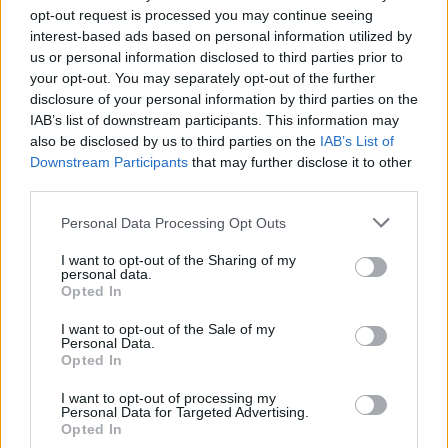
žiniasklaidos melagienom ir ką rašo
opt-out request is processed you may continue seeing
internetuose. Nes ten juk nemeluoja“, –
interest-based ads based on personal information utilized by
juokavo M.Maldeikis, pridūręs, kad jau
us or personal information disclosed to third parties prior to
your opt-out. You may separately opt-out of the further
sukrauti lagaminai, o paskui šį įrašą ištrynęs.
disclosure of your personal information by third parties on the
IAB’s list of downstream participants. This information may
also be disclosed by us to third parties on the
IAB’s List of
Naujienų portalo
Lrytas
kalbinti politikai
Downstream Participants
that may further disclose it to other
neslepia, kad dar labiau nei pačios
third parties.
konservatoriaus kelionės juos nustebino
Personal Data Processing Opt Outs
parlamentaro reakcija į kilusį skandalą.
I want to opt-out of the Sharing of my
personal data.
Opted In
Konservatorių pirmininkas Laurynas
I want to opt-out of the Sale of my
Kasčiūnas tikino, kad pats tokioje situacijoje
Personal Data.
Opted In
būtų pasielgęs visiškai kitaip, ir pasakojo su
M.Maldeikiu jau pasikalbėjęs.
I want to opt-out of processing my
Personal Data for Targeted Advertising.
Opted In