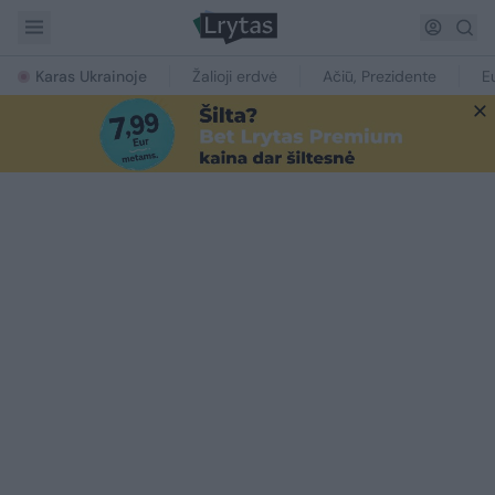
Karas Ukrainoje
Žalioji erdvė
Ačiū, Prezidente
E