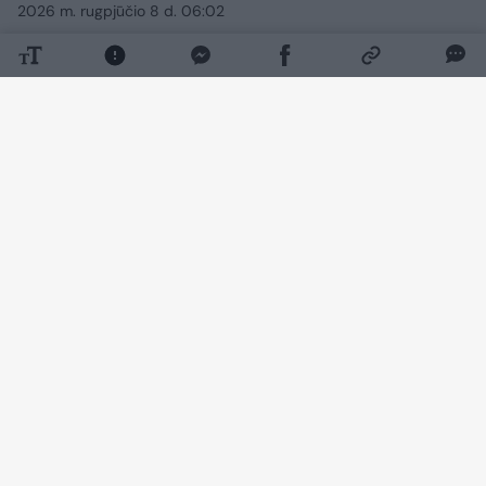
2026 m. rugpjūčio 8 d. 06:02
Lrytas.lt
Vilniaus policija pradėjo ikiteisminį tyrimą
ir aiškinasi jaunos moters mirties
aplinkybes. Kūnas buvo rastas
automobilyje „Alfa Romeo“ stoties rajone.
Policija vis dar tikslina moters tapatybę.