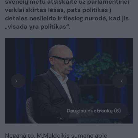
švenčių metu atsiskaitė už parlamentinei
veiklai skirtas lėšas, pats politikas į
detales nesileido ir tiesiog nurodė, kad jis
„visada yra politikas“.
Daugiau nuotraukų (6)
Negana to, M.Maldeikis sumanė apie