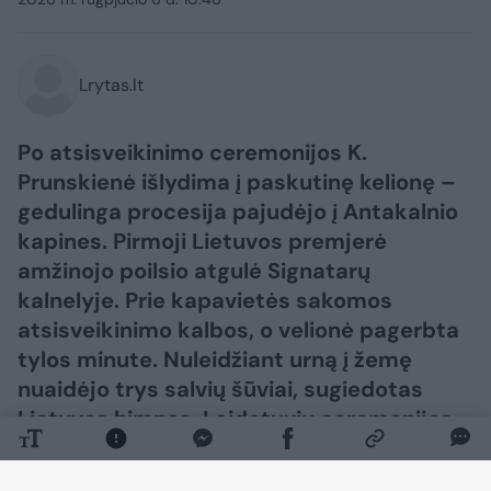
Lrytas.lt
Po atsisveikinimo ceremonijos K.
Prunskienė išlydima į paskutinę kelionę –
gedulinga procesija pajudėjo į Antakalnio
kapines. Pirmoji Lietuvos premjerė
amžinojo poilsio atgulė Signatarų
kalnelyje. Prie kapavietės sakomos
atsisveikinimo kalbos, o velionė pagerbta
tylos minute. Nuleidžiant urną į žemę
nuaidėjo trys salvių šūviai, sugiedotas
Lietuvos himnas. Laidotuvių ceremonijos
metu velionės artimiesiems taip pat
perduota valstybės vėliava.