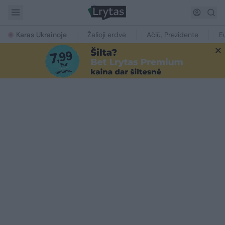
Karas Ukrainoje
Žalioji erdvė
Ačiū, Prezidente
E