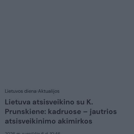
Lietuvos diena
Aktualijos
Lietuva atsisveikino su K.
Prunskiene: kadruose – jautrios
atsisveikinimo akimirkos
2026 m. rugpjūčio 6 d. 10:46