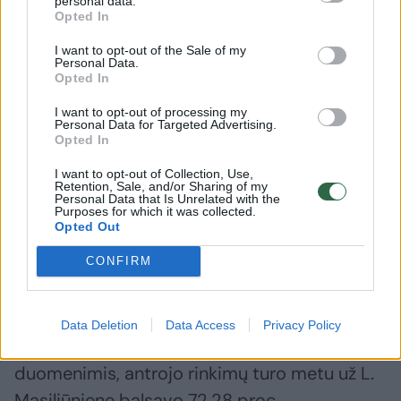
personal data.
Labanavičius praėjusią kadenciją dirbo
Opted In
Seime.
I want to opt-out of the Sale of my
Personal Data.
Opted In
ELTA primena, kad balandžio viduryje prisiekė
I want to opt-out of processing my
naujoji miesto merė Loreta Masiliūnienė.
Personal Data for Targeted Advertising.
Opted In
I want to opt-out of Collection, Use,
Šių metų kovą vykusiuose Panevėžio miesto
Retention, Sale, and/or Sharing of my
Personal Data that Is Unrelated with the
mero rinkimuose politinio komiteto
Purposes for which it was collected.
Opted Out
„Atsinaujinančiam Panevėžiui“ narė L.
Masiliūnienė nugalėjo konservatorių Igną
CONFIRM
Gaižiūną.
Data Deletion
Data Access
Privacy Policy
Vyriausiosios rinkimų komisijos (VRK)
duomenimis, antrojo rinkimų turo metu už L.
Masiliūnienę balsavo 72,28 proc.