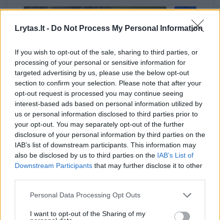
Lrytas.lt -
Do Not Process My Personal Information
If you wish to opt-out of the sale, sharing to third parties, or
processing of your personal or sensitive information for
targeted advertising by us, please use the below opt-out
section to confirm your selection. Please note that after your
opt-out request is processed you may continue seeing
interest-based ads based on personal information utilized by
Paviešintas evakuacijos iš
Kitą sava
us or personal information disclosed to third parties prior to
Vilniaus planas: informacija,
kandidat
your opt-out. You may separately opt-out of the further
kurią turi žinoti kiekvienas
vicemeru
disclosure of your personal information by third parties on the
IAB’s list of downstream participants. This information may
gyventojas
(7)
rajono s
also be disclosed by us to third parties on the
IAB’s List of
Downstream Participants
that may further disclose it to other
third parties.
Personal Data Processing Opt Outs
Lietuvos valstiečių ir žaliųjų sąjungos narys D.
I want to opt-out of the Sharing of my