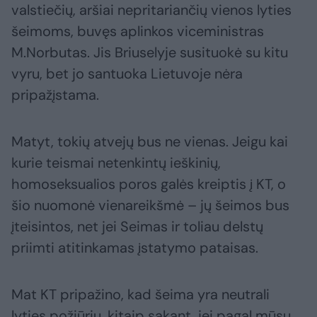
valstiečių, aršiai nepritariančių vienos lyties
šeimoms, buvęs aplinkos viceministras
M.Norbutas. Jis Briuselyje susituokė su kitu
vyru, bet jo santuoka Lietuvoje nėra
pripažįstama.
Matyt, tokių atvejų bus ne vienas. Jeigu kai
kurie teismai netenkintų ieškinių,
homoseksualios poros galės kreiptis į KT, o
šio nuomonė vienareikšmė – jų šeimos bus
įteisintos, net jei Seimas ir toliau delstų
priimti atitinkamas įstatymo pataisas.
Mat KT pripažino, kad šeima yra neutrali
lyties požiūriu, kitaip sakant, jei pagal mūsų