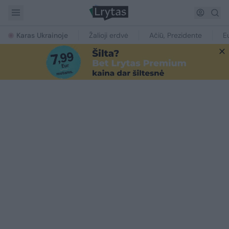
Karas Ukrainoje
Žalioji erdvė
Ačiū, Prezidente
E