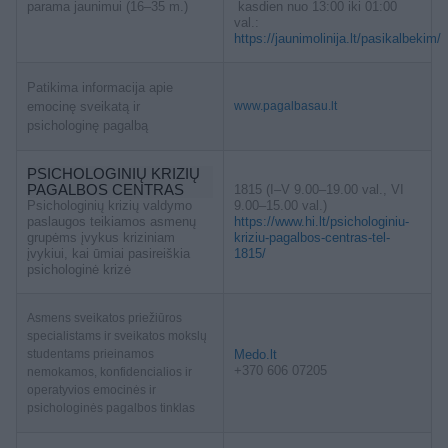
parama jaunimui (16–35 m.)
kasdien nuo 13:00 iki 01:00
val.:
https://jaunimolinija.lt/pasikalbekim/
Patikima informacija apie
emocinę sveikatą ir
www.pagalbasau.lt
psichologinę pagalbą
PSICHOLOGINIŲ KRIZIŲ
PAGALBOS CENTRAS
1815 (I–V 9.00–19.00 val., VI
Psichologinių krizių valdymo
9.00–15.00 val.)
paslaugos teikiamos asmenų
https://www.hi.lt/psichologiniu-
grupėms įvykus kriziniam
kriziu-pagalbos-centras-tel-
įvykiui, kai ūmiai pasireiškia
1815/
psichologinė krizė
Asmens sveikatos priežiūros
specialistams ir sveikatos mokslų
studentams prieinamos
Medo.lt
+370 606 07205
nemokamos, konfidencialios ir
operatyvios emocinės ir
psichologinės pagalbos tinklas