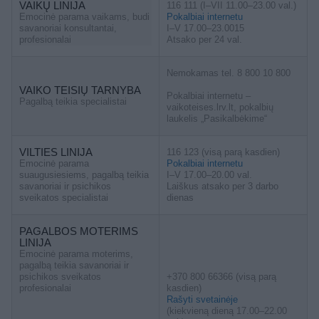
VAIKŲ LINIJA
116 111 (I–VII 11.00–23.00 val.)
Emocinė parama vaikams, budi
Pokalbiai internetu
savanoriai konsultantai,
I–V 17.00–23.0015
profesionalai
Atsako per 24 val.
Nemokamas tel. 8 800 10 800
VAIKO TEISIŲ TARNYBA
Pokalbiai internetu –
Pagalbą teikia specialistai
vaikoteises.lrv.lt, pokalbių
laukelis „Pasikalbėkime“
VILTIES LINIJA
116 123 (visą parą kasdien)
Emocinė parama
Pokalbiai internetu
suaugusiesiems, pagalbą teikia
I–V 17.00–20.00 val.
savanoriai ir psichikos
Laiškus atsako per 3 darbo
sveikatos specialistai
dienas
PAGALBOS MOTERIMS
LINIJA
Emocinė parama moterims,
pagalbą teikia savanoriai ir
psichikos sveikatos
+370 800 66366 (visą parą
profesionalai
kasdien)
Rašyti svetainėje
(kiekvieną dieną 17.00–22.00