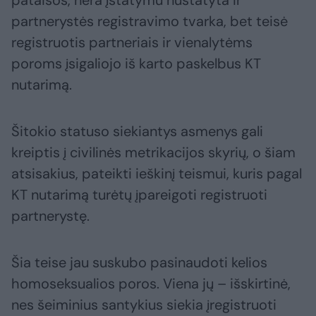
pataisos, nėra įstatymu nustatyta ir
partnerystės registravimo tvarka, bet teisė
registruotis partneriais ir vienalytėms
poroms įsigaliojo iš karto paskelbus KT
nutarimą.
Šitokio statuso siekiantys asmenys gali
kreiptis į civilinės metrikacijos skyrių, o šiam
atsisakius, pateikti ieškinį teismui, kuris pagal
KT nutarimą turėtų įpareigoti registruoti
partnerystę.
Šia teise jau suskubo pasinaudoti kelios
homoseksualios poros. Viena jų – išskirtinė,
nes šeiminius santykius siekia įregistruoti