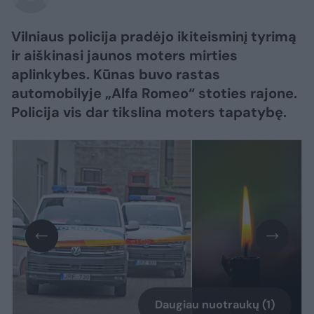
Vilniaus policija pradėjo ikiteisminį tyrimą
ir aiškinasi jaunos moters mirties
aplinkybes. Kūnas buvo rastas
automobilyje „Alfa Romeo“ stoties rajone.
Policija vis dar tikslina moters tapatybę.
Daugiau nuotraukų (1)