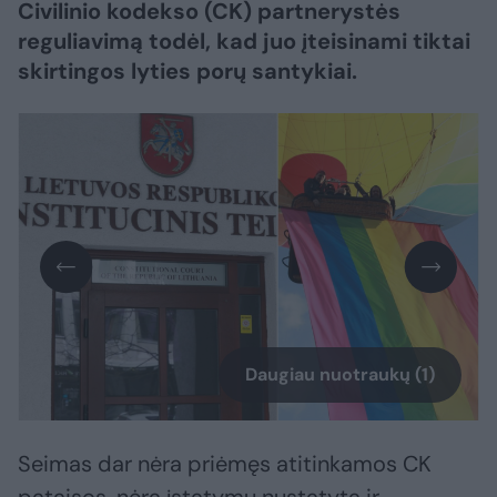
Civilinio kodekso (CK) partnerystės
reguliavimą todėl, kad juo įteisinami tiktai
skirtingos lyties porų santykiai.
Daugiau nuotraukų (1)
Seimas dar nėra priėmęs atitinkamos CK