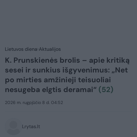
Lietuvos diena
Aktualijos
K. Prunskienės brolis – apie kritiką
sesei ir sunkius išgyvenimus: „Net
po mirties amžinieji teisuoliai
nesugeba elgtis deramai“
(52)
2026 m. rugpjūčio 8 d. 04:52
Lrytas.lt