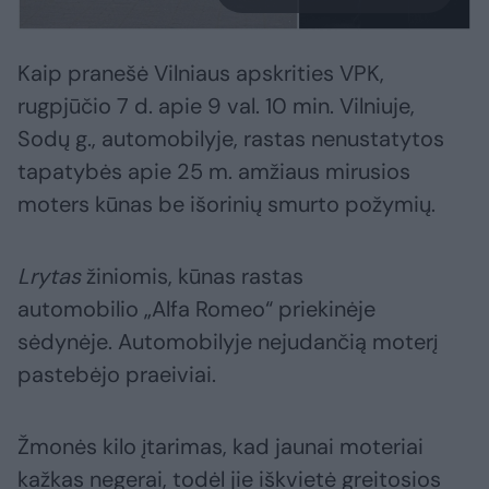
Kaip pranešė Vilniaus apskrities VPK,
rugpjūčio 7 d. apie 9 val. 10 min. Vilniuje,
Sodų g., automobilyje, rastas nenustatytos
tapatybės apie 25 m. amžiaus mirusios
moters kūnas be išorinių smurto požymių.
Lrytas
žiniomis, kūnas rastas
automobilio „Alfa Romeo“ priekinėje
sėdynėje. Automobilyje nejudančią moterį
pastebėjo praeiviai.
Žmonės kilo įtarimas, kad jaunai moteriai
kažkas negerai, todėl jie iškvietė greitosios