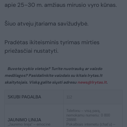
apie 25–30 m. amžiaus mirusio vyro kūnas.
Šiuo atveju įtariama savižudybė.
Pradėtas ikiteisminis tyrimas mirties
priežasčiai nustatyti.
Buvote įvykio vietoje? Turite nuotraukų ar vaizdo
medžiagos? Pasidalinkite vaizdais su kitais lrytas.lt
skaitytojais. Viską galite siųsti adresu
news@lrytas.lt
.
SKUBI PAGALBA
112
Telefonu – visą parą,
nemokamu numeriu: 0 800
JAUNIMO LINIJA
28888
„Jaunimo linija“ – emocinė
Pokalbiais internetu (chat’u) –