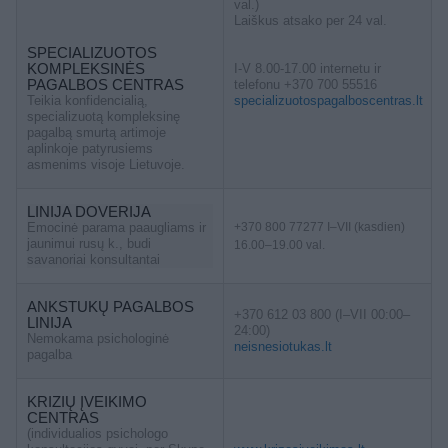
val.)
Laiškus atsako per 24 val.
SPECIALIZUOTOS
KOMPLEKSINĖS
I-V 8.00-17.00 internetu ir
PAGALBOS CENTRAS
telefonu +370 700 55516
Teikia konfidencialią,
specializuotospagalboscentras.lt
specializuotą kompleksinę
pagalbą smurtą artimoje
aplinkoje patyrusiems
asmenims visoje Lietuvoje.
LINIJA DOVERIJA
Emocinė parama paaugliams ir
+370 800 77277 I–VII (kasdien)
jaunimui rusų k., budi
16.00–19.00 val.
savanoriai konsultantai
ANKSTUKŲ PAGALBOS
+370 612 03 800 (I–VII 00:00–
LINIJA
24:00)
Nemokama psichologinė
neisnesiotukas.lt
pagalba
KRIZIŲ ĮVEIKIMO
CENTRAS
(individualios psichologo