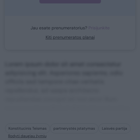
Jau esate prenumeratorius?
Prisijunkite
Kiti prenumeratos planai
Lorem ipsum dolor sit amet consectetur
adipisicing elit. Asperiores sapiente, odio
officiis sed tempore vitae veritatis
repellendus, ad saepe architecto
repudiandae corrupti sit non error illum
consequuntur adipisci dignissimos maxime.
Konstitucinis Teismas
partnerystės įstatymas
Laisvės partija
Rodyti daugiau žymių