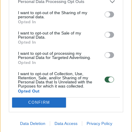
Personal Data Processing Opt Outs
nebegalėjo, buvo konstatuota jos mirtis.
I want to opt-out of the Sharing of my
Medikai apie rastą jauno moters kūną
personal data.
Opted In
pranešė policijai.
I want to opt-out of the Sale of my
Personal Data.
Opted In
Pareigūnai vis dar tikslina
mirusiosios tapatybę. Įtariama, kad tai gali
I want to opt-out of processing my
Personal Data for Targeted Advertising.
būti 1999 m. gimusi moteris, tačiau
Opted In
oficicialiai tai dar nepatvirtinta.
I want to opt-out of Collection, Use,
Retention, Sale, and/or Sharing of my
Personal Data that Is Unrelated with the
Purposes for which it was collected.
Nusikaltimas kol kas neįtariamas, pradėtas
Opted Out
ikiteisminis tyrimas mirties priežasčiai
CONFIRM
nustatyti.
Data Deletion
Data Access
Privacy Policy
Kūnas perduotas teismo medicinos