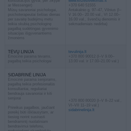
konsultacijos gyvai, per Skype
www.krizesiveikimas.lt
ar Messenger)
+370 640 51555
Mūsų savanoriai psichologai,
Antakalnio g. 97–47, Vilnius (I–
psichoterapeutai šešias dienas
V 16.00– 20.00 val., VI 12.00–
per savaitę budėjimų metu
16.00 val., švenčių dienomis ir
teikia skubią psichologinę
sekmadieniais nedirba)
pagalbą sudėtingas gyvenimo
situacijas išgyvenantiems
žmonėms
TĖVŲ LINIJA
tevulinija.lt
Emocinė parama tėvams,
+370 800 90012 (I–V 9.00–
pagalbą teikia psichologai
13.00 val. ir 17.00–21.00 val.)
SIDABRINĖ LINIJA
Emocinė parama senjorams,
pagalbą teikia profesionalūs
konsultantai, reguliariai
bendrauja savanoriai ir kiti
senjorai
+370 800 80020 (I–V 8–22 val.,
VI–VII 11–19 val.)
Prireikus pagalbos, jaučiant
sidabrinelinija.lt
poreikį būti išklausytam, ar
tiesiog norint susirasti
bendramintį nuolatiniam
bendravimui telefonu,
nedvejodami skambinkite