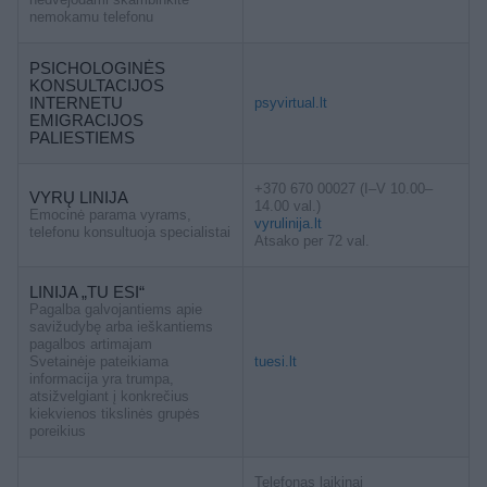
nemokamu telefonu
PSICHOLOGINĖS
KONSULTACIJOS
INTERNETU
psyvirtual.lt
EMIGRACIJOS
PALIESTIEMS
+370 670 00027 (I–V 10.00–
VYRŲ LINIJA
14.00 val.)
Emocinė parama vyrams,
vyrulinija.lt
telefonu konsultuoja specialistai
Atsako per 72 val.
LINIJA „TU ESI“
Pagalba galvojantiems apie
savižudybę arba ieškantiems
pagalbos artimajam
Svetainėje pateikiama
tuesi.lt
informacija yra trumpa,
atsižvelgiant į konkrečius
kiekvienos tikslinės grupės
poreikius
Telefonas laikinai