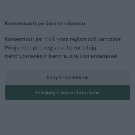
Komentuoti po šiuo straipsniu
Komentuoti gali tik Lrytas registruoti vartotojai.
Prisijunkite prie registruotų vartotojų
bendruomenės ir bendraukite komentaruose!
Rodyti komentarus
Prisijungti komentatoriams