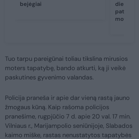
bejėgiai
dieną ras
paties a
moterys
Tuo tarpu pareigūnai toliau tikslina mirusios
moters tapatybę, bando atkurti, ką ji veikė
paskutines gyvenimo valandas.
Policija praneša ir apie dar vieną rastą jauno
žmogaus kūną. Kaip rašoma policijos
pranešime, rugpjūčio 7 d. apie 20 val. 17 min.
Vilniaus r., Marijampolio seniūnijoje, Slabados
kaimo miške, rastas nenustatytos tapatybės