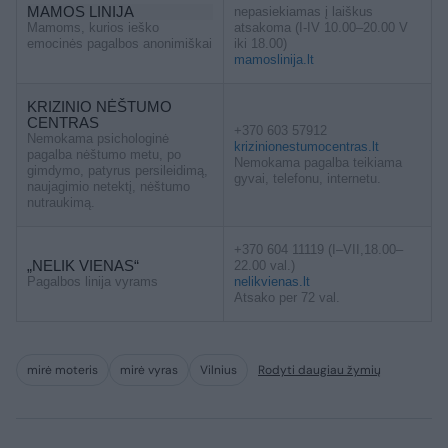
MAMOS LINIJA
nepasiekiamas į laiškus
Mamoms, kurios ieško
atsakoma (I-IV 10.00–20.00 V
emocinės pagalbos anonimiškai
iki 18.00)
mamoslinija.lt
KRIZINIO NĖŠTUMO
CENTRAS
+370 603 57912
Nemokama psichologinė
krizinionestumocentras.lt
pagalba nėštumo metu, po
Nemokama pagalba teikiama
gimdymo, patyrus persileidimą,
gyvai, telefonu, internetu.
naujagimio netektį, nėštumo
nutraukimą.
+370 604 11119 (I–VII,18.00–
„NELIK VIENAS“
22.00 val.)
Pagalbos linija vyrams
nelikvienas.lt
Atsako per 72 val.
mirė moteris
mirė vyras
Vilnius
Rodyti daugiau žymių