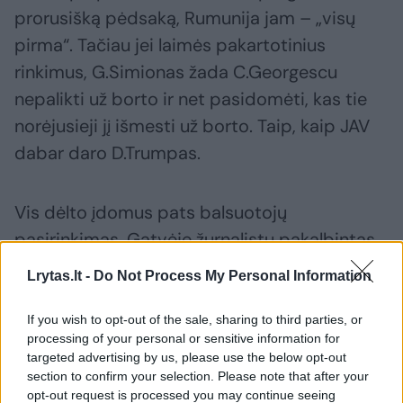
prorusišką pėdsaką, Rumunija jam – „visų
pirma“. Tačiau jei laimės pakartotinius
rinkimus, G.Simionas žada C.Georgescu
nepalikti už borto ir net pasidomėti, kas tie
norėjusieji jį išmesti už borto. Taip, kaip JAV
dabar daro D.Trumpas.
Vis dėlto įdomus pats balsuotojų
pasirinkimas. Gatvėje žurnalistų pakalbintas
rumunas taip komentavo: „Nemaža dalis
Lrytas.lt -
Do Not Process My Personal Information
mūsų šalies gyventojų tolsta nuo Europos
Sąjungos.“ Ar laimėjęs rinkimus G.Simionas
If you wish to opt-out of the sale, sharing to third parties, or
processing of your personal or sensitive information for
taps Vengrijos ar Slovakijos vadovų
targeted advertising by us, please use the below opt-out
palaikytoju ir pritarėju, neaišku, bet ir tikslo
section to confirm your selection. Please note that after your
opt-out request is processed you may continue seeing
nepasiekus euroskeptikai niekur nedings. Jų