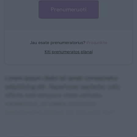
Prenumeruoti
Jau esate prenumeratorius?
Prisijunkite
Kiti prenumeratos planai
Lorem ipsum dolor sit amet consectetur
adipisicing elit. Asperiores sapiente, odio
officiis sed tempore vitae veritatis
repellendus, ad saepe architecto
repudiandae corrupti sit non error illum
consequuntur adipisci dignissimos maxime.