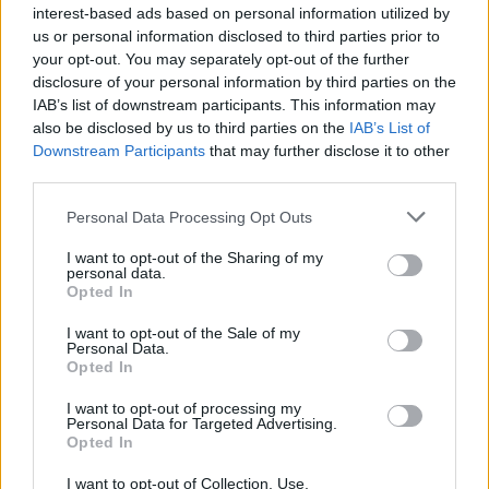
interest-based ads based on personal information utilized by
vis daugės, ir ne tik Rumunijoje.
us or personal information disclosed to third parties prior to
your opt-out. You may separately opt-out of the further
disclosure of your personal information by third parties on the
Apie šį procesą ES valstybėse vis dar
IAB’s list of downstream participants. This information may
also be disclosed by us to third parties on the
IAB’s List of
kalbama kaip apie paraščių reiškinį, bet
Downstream Participants
that may further disclose it to other
maždaug po penkerių metų tai bus rimta
third parties.
aktualija.
Personal Data Processing Opt Outs
I want to opt-out of the Sharing of my
Yra ir kita medalio pusė. Greituoju būdu
personal data.
Opted In
įvykdytas C.Georgescu eliminavimas dar
I want to opt-out of the Sale of my
labiau sutelkė jo šalininkus ir net padidino
Personal Data.
pasipiktinusiųjų valstybės veiksmais gretas.
Opted In
Politinio gyvenimo pamoka.
I want to opt-out of processing my
Personal Data for Targeted Advertising.
Opted In
Dabar to neįmanoma įrodyti, gal tik kada nors
I want to opt-out of Collection, Use,