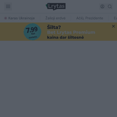
Karas Ukrainoje
Žalioji erdvė
Ačiū, Prezidente
E