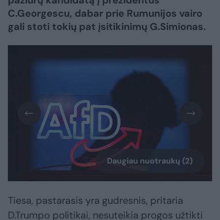
pažiūrų kandidatą į prezidentus
C.Georgescu, dabar prie Rumunijos vairo
gali stoti tokių pat įsitikinimų G.Simionas.
Daugiau nuotraukų (2)
Tiesa, pastarasis yra gudresnis, pritaria
D.Trumpo politikai, nesuteikia progos užtikti