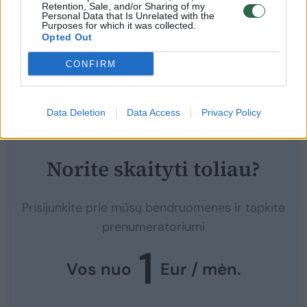
Retention, Sale, and/or Sharing of my
ateityje paaiškės, jog tai, kad per pirmąjį
Personal Data that Is Unrelated with the
Purposes for which it was collected.
balsavimą nebuvo išrinktas naujas Vokietijos
Opted Out
kancleris, kaip nors yra susiję su partijos
CONFIRM
„Alternatyva Vokietijai“ paskelbimu
ekstremistine
Data Deletion
Data Access
Privacy Policy
Norite skaityti toliau?
Prisijunkite prie mūsų bendruomenės ir tapkite
prenumeratoriumi
1
Vos nuo
Eur / mėn.