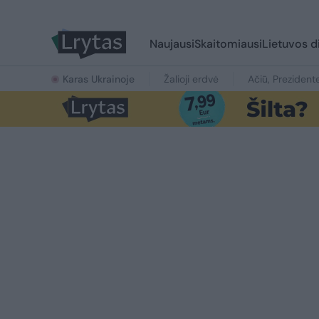
Naujausi
Skaitomiausi
Lietuvos d
Karas Ukrainoje
Žalioji erdvė
Ačiū, Prezident