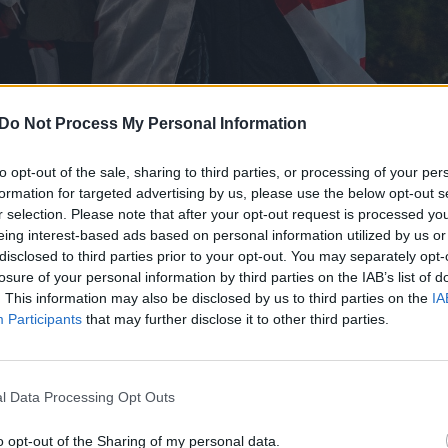
Do Not Process My Personal Information
Daugiau nuotraukų (1)
to opt-out of the sale, sharing to third parties, or processing of your per
formation for targeted advertising by us, please use the below opt-out s
e ES šalys susitarė sugriežtinti Sakartvelo diplom
r selection. Please note that after your opt-out request is processed y
eing interest-based ads based on personal information utilized by us or
e asmenys bei jų šeimų nariai nebegalės be vizų
disclosed to third parties prior to your opt-out. You may separately opt-
uvimui ir nebeturės teisės pasinaudoti paprastesni
losure of your personal information by third parties on the IAB’s list of
. This information may also be disclosed by us to third parties on the
IA
aikes vizas procesu. Paprasti Sakartvelo piliečiai 
Participants
that may further disclose it to other third parties.
S.
ino šiuos sprendimus ir įpareigojo Užsienio reika
l Data Processing Opt Outs
eitimus per 5 darbo dienas informuoti Europos
o opt-out of the Sharing of my personal data.