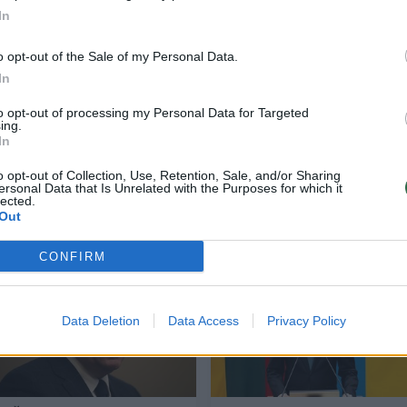
jos nares.
In
o opt-out of the Sale of my Personal Data.
etų gruodį valdančiajai partijai „Sakartvelo svajo
In
s Iraklis Kobachidzė pranešė, kad Tbilisis iki 202
to opt-out of processing my Personal Data for Targeted
narystės ES. Po šio sprendimo Sakartvele kilo
ing.
In
o opt-out of Collection, Use, Retention, Sale, and/or Sharing
ersonal Data that Is Unrelated with the Purposes for which it
lected.
Out
CONFIRM
Data Deletion
Data Access
Privacy Policy