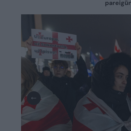
pareigū