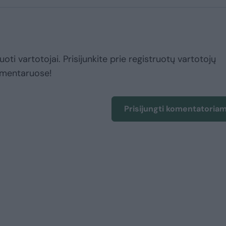
uoti vartotojai. Prisijunkite prie registruotų vartotojų
omentaruose!
Prisijungti komentatoria