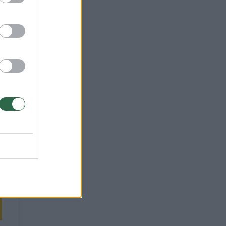
nė“
8