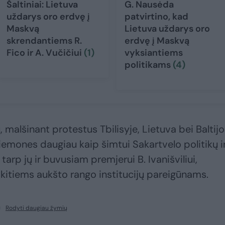
Šaltiniai: Lietuva
G. Nausėda
uždarys oro erdvę į
patvirtino, kad
Maskvą
Lietuva uždarys oro
skrendantiems R.
erdvę į Maskvą
Fico ir A. Vučičiui
(1)
vyksiantiems
politikams
(4)
malšinant protestus Tbilisyje, Lietuva bei Baltij
iemones daugiau kaip šimtui Sakartvelo politikų i
 tarp jų ir buvusiam premjerui B. Ivanišviliui,
 kitiems aukšto rango institucijų pareigūnams.
Rodyti daugiau žymių