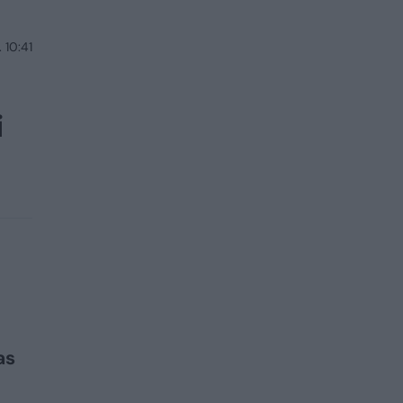
 10:41
i
as