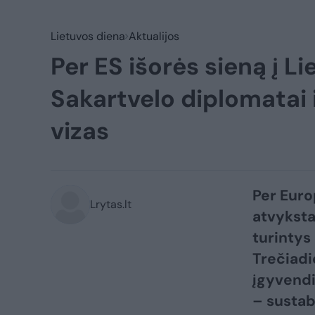
Lietuvos diena
Aktualijos
Per ES išorės sieną į L
Sakartvelo diplomatai i
vizas
Per Euro
Lrytas.lt
atvyksta
turintys 
Trečiadi
įgyvendi
– sustab