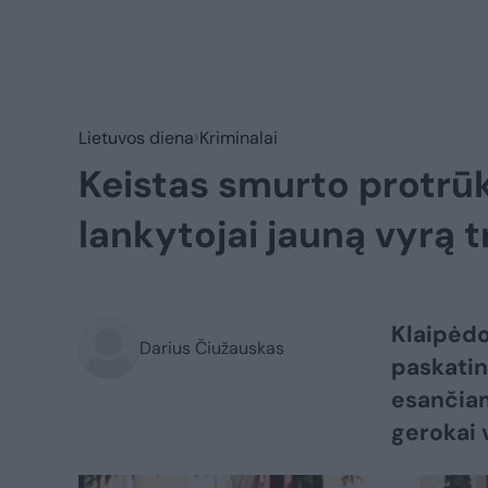
Lietuvos diena
Kriminalai
Keistas smurto protrūk
lankytojai jauną vyrą
Klaipėdo
Darius Čiužauskas
paskatin
esančiam
gerokai 