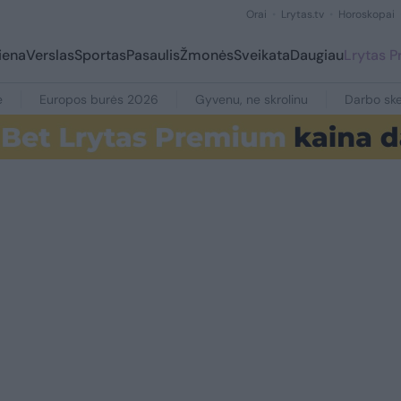
Orai
Lrytas.tv
Horoskopai
iena
Verslas
Sportas
Pasaulis
Žmonės
Sveikata
Daugiau
Lrytas 
e
Europos burės 2026
Gyvenu, ne skrolinu
Darbo ske