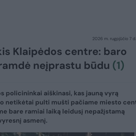
2026 m. rugpjūčio 7 d.
is Klaipėdos centre: baro
 tramdė neįprastu būdu
(1)
s policininkai aiškinasi, kas jauną vyrą
o netikėtai pulti mušti pačiame miesto cen
e bare ramiai laiką leidusį nepažįstamą
vyresnį asmenį.