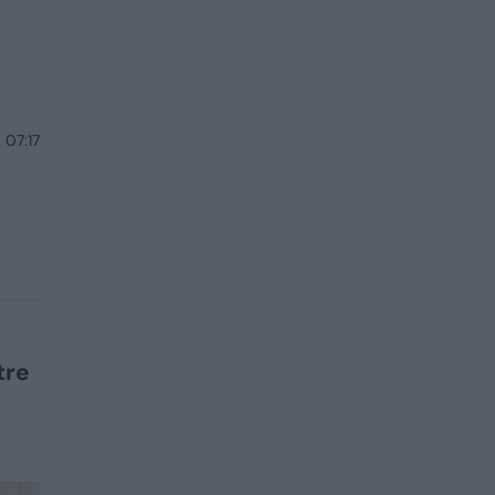
 07:17
tre