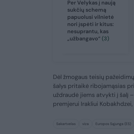
Per Velykas į naują
sukčių schemą
papuolusi vilnietė
nori įspėti ir kitus:
nesuprantu, kas
„užbangavo“
(3)
Dėl žmogaus teisių pažeidimų, 
šalys pritaikė ribojamąsias pr
uždraudė jiems atvykti į šalį –
premjerui Irakliui Kobakhdzei,
Sakartvelas
viza
Europos Sąjunga (ES)