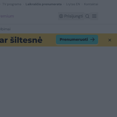
TV programa
Laikraščio prenumerata
Lrytas EN
Kontaktai
Premium
Prisijungti
lbimai