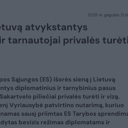
2025 m. gegužės 21 d.
ietuvą atvykstantys
r tarnautojai privalės turėt
pos Sąjungos (ES) išorės sieną į Lietuvą
ntys diplomatinius ir tarnybinius pasus
Sakartvelo piliečiai privalės turėti ir vizą.
enį Vyriausybė patvirtino nutarimą, kuriuo
namas sausį priimtas ES Tarybos sprendim
dytas bevizis režimas diplomatams ir