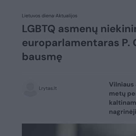
Lietuvos diena
Aktualijos
LGBTQ asmenų niekini
europarlamentaras P. G
bausmę
Vilniaus
Lrytas.lt
metų per
kaltinam
nagrinėj