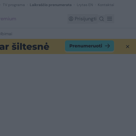
TV programa
Laikraščio prenumerata
Lrytas EN
Kontaktai
Premium
Prisijungti
lbimai