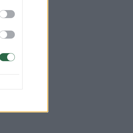
 o
as
lis.
ėjo