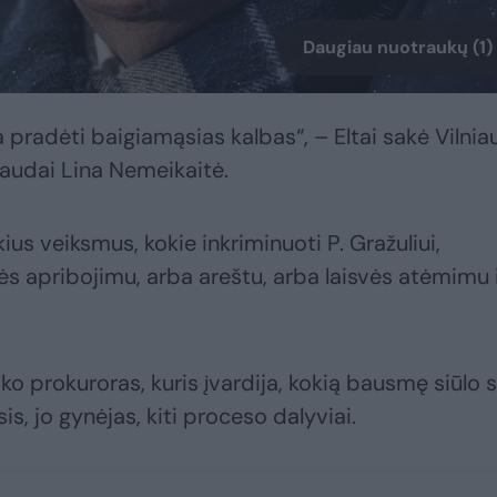
Daugiau nuotraukų (1)
radėti baigiamąsias kalbas“, – Eltai sakė Vilnia
audai Lina Nemeikaitė.
s veiksmus, kokie inkriminuoti P. Gražuliui,
 apribojimu, arba areštu, arba laisvės atėmimu i
 prokuroras, kuris įvardija, kokią bausmę siūlo sk
s, jo gynėjas, kiti proceso dalyviai.