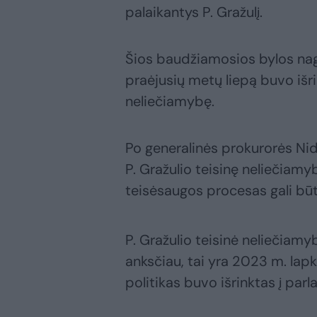
palaikantys P. Gražulį.
Šios baudžiamosios bylos nagr
praėjusių metų liepą buvo išri
neliečiamybę.
Po generalinės prokurorės Ni
P. Gražulio teisinę neliečiamyb
teisėsaugos procesas gali būt
P. Gražulio teisinė neliečiamy
anksčiau, tai yra 2023 m. lap
politikas buvo išrinktas į par