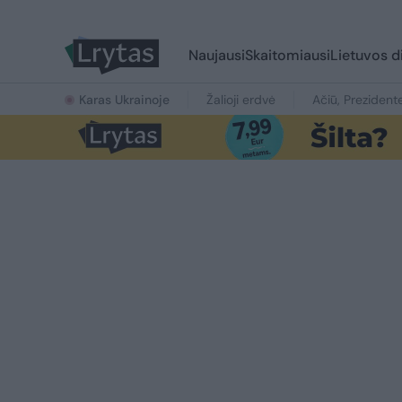
Naujausi
Skaitomiausi
Lietuvos d
Karas Ukrainoje
Žalioji erdvė
Ačiū, Prezident