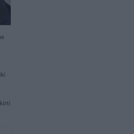
us
ki
irti