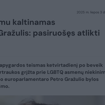
2025 m. liepos 3 d.
mu kaltinamas
ražulis: pasiruošęs atlikti
 apygardos teismas ketvirtadienį po beveik
traukos grįžta prie LGBTQ asmenų niekini
o europarlamentaro Petro Gražulio bylos
imo.