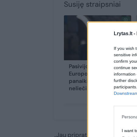
Susiję straipsniai
Lrytas.lt -
If you wish 
sensitive in
confirm you
Pasivijo ir Briuselyje:
continue se
Europos Parlamentas
information 
panaikino P. Gražulio
further disc
participants
neliečiamybę
(17)
Downstream 
Persona
I want t
„Jau pripratęs prie teismų, n