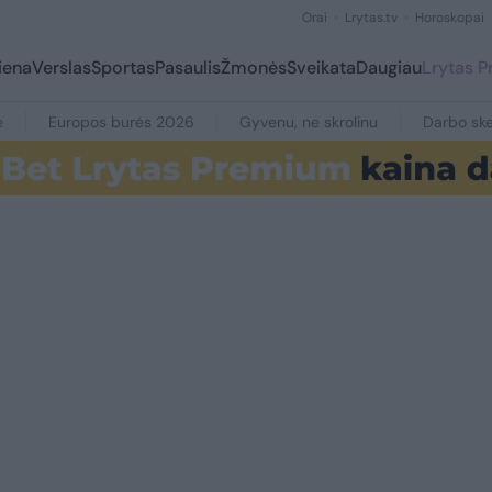
Orai
Lrytas.tv
Horoskopai
iena
Verslas
Sportas
Pasaulis
Žmonės
Sveikata
Daugiau
Lrytas 
e
Europos burės 2026
Gyvenu, ne skrolinu
Darbo ske