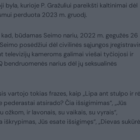
byla, kurioje P. Gražuliui pareikšti kaltinimai dėl
smui perduota 2023 m. gruodį.
o, kad, būdamas Seimo nariu, 2022 m. gegužės 26 
eimo posėdžiui dėl civilinės sąjungos įregistrav
ant televizijų kameroms galimai viešai tyčiojosi ir
 bendruomenės narius dėl jų seksualinės
 vartojo tokias frazes, kaip „Lipa ant stulpo ir rė
ie pederastai atsirado? Čia išsigimimas“, „Jūs
su ožkom, ir lavonais, su vaikais, su vyrais“,
ia iškrypimas, Jūs esate išsigimęs“, „Dievas sukūr