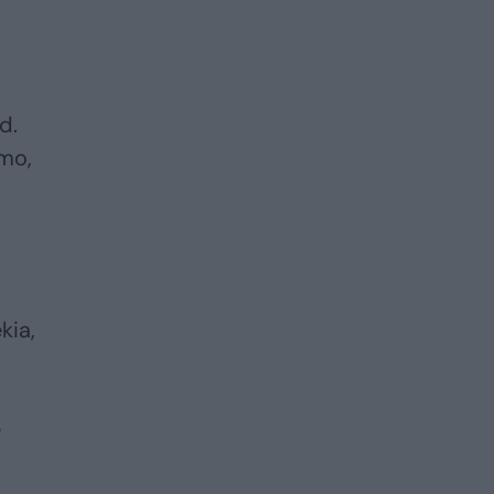
d.
imo,
kia,
ė