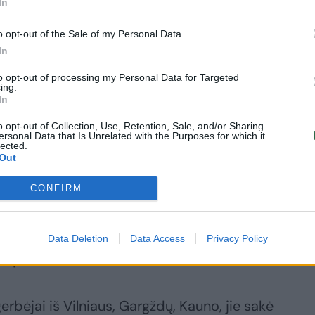
In
unizmą, kad kovojau už Lietuvos Nepriklausomybę
o opt-out of the Sale of my Personal Data.
mą ir homoseksualistų ideologiją. Anksčiau jeigu
In
ns, o dabar homoseksualistai tapo šventybe. Diev
aš pakeisiu nuomonę? Tegu mane sušaudo“, –
to opt-out of processing my Personal Data for Targeted
ing.
ažulis.
In
o opt-out of Collection, Use, Retention, Sale, and/or Sharing
ersonal Data that Is Unrelated with the Purposes for which it
lected.
nt pasiryžęs ir tam. Turėsiu atlikti“, – sakė P. Gražu
Out
CONFIRM
ė iš proto – kur tai matyta, propaguoti
ijos pasaulyje sužlugo dėl moralinio supuvimo –
džioji kunigaikštystė“, – prieš teismo posėdį kalb
Data Deletion
Data Access
Privacy Policy
vęs apaštalo Pauliaus žodžius romiečiams.
erbėjai iš Vilniaus, Gargždų, Kauno, jie sakė