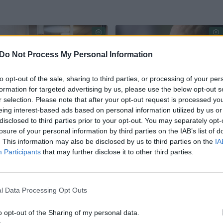
Do Not Process My Personal Information
to opt-out of the sale, sharing to third parties, or processing of your per
formation for targeted advertising by us, please use the below opt-out s
r selection. Please note that after your opt-out request is processed y
Sugrįžimas iš
Teismas prie LGBTQ
eing interest-based ads based on personal information utilized by us or
Briuselio į Vilnių P.
asmenų niekinimu
disclosed to third parties prior to your opt-out. You may separately opt-
Gražuliui apkarto:
kaltinamo P. Gražulio
losure of your personal information by third parties on the IAB’s list of
. This information may also be disclosed by us to third parties on the
IA
prie Seimo pateko į
bylos grįš liepą
Participants
that may further disclose it to other third parties.
avariją
(1)
l Data Processing Opt Outs
o opt-out of the Sharing of my personal data.
uo sovietmečio esu teisiamas, persekiojamas.