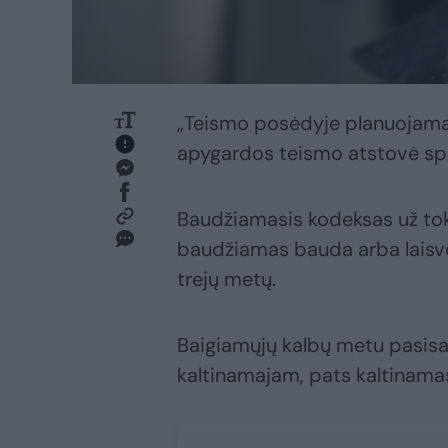
„Teismo posėdyje planuojama p
apygardos teismo atstovė sp
Baudžiamasis kodeksas už tokiu
baudžiamas bauda arba laisvės
trejų metų.
Baigiamųjų kalbų metu pasisako
kaltinamajam, pats kaltinamasi