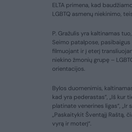
ELTA primena, kad baudžiamoji 
LGBTQ asmenų niekinimo, tei
P. Gražulis yra kaltinamas tu
Seimo patalpose, pasibaigus S
filmuojant ir į eterį transliuoj
niekino žmonių grupę – LGBTQ
orientacijos.
Bylos duomenimis, kaltinamasis
kad yra pederastas“, „Iš kur t
platinate venerines ligas“, „Ir 
„Paskaitykit Šventąjį Raštą, č
vyrą ir moterį“.