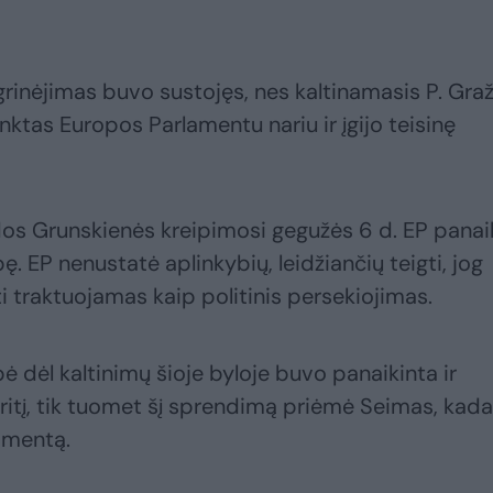
inėjimas buvo sustojęs, nes kaltinamasis P. Graž
nktas Europos Parlamentu nariu ir įgijo teisinę
dos Grunskienės kreipimosi gegužės 6 d. EP panai
ę. EP nenustatė aplinkybių, leidžiančių teigti, jog
i traktuojamas kaip politinis persekiojimas.
bė dėl kaltinimų šioje byloje buvo panaikinta ir
kritį, tik tuomet šį sprendimą priėmė Seimas, kada
lamentą.