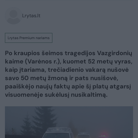
Lrytas.lt
Lrytas Premium nariams
Po kraupios šeimos tragedijos Vazgirdonių
kaime (Varėnos r.), kuomet 52 metų vyras,
kaip įtariama, trečiadienio vakarą nušovė
savo 50 metų žmoną ir pats nusišovė,
paaiškėjo naujų faktų apie šį platų atgarsį
visuomenėje sukėlusį nusikaltimą.