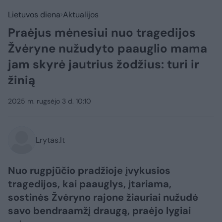
Lietuvos diena
Aktualijos
Praėjus mėnesiui nuo tragedijos
Žvėryne nužudyto paauglio mama
jam skyrė jautrius žodžius: turi ir
žinią
2025 m. rugsėjo 3 d. 10:10
Lrytas.lt
Nuo rugpjūčio pradžioje įvykusios
tragedijos, kai paauglys, įtariama,
sostinės Žvėryno rajone žiauriai nužudė
savo bendraamžį draugą, praėjo lygiai