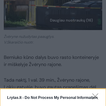
Daugiau nuotraukų (16)
Žvėryne nužudytas paauglys.
V.Skaraičio nuotr.
Berniuko kūno dalys buvo rasto konteineryje
ir miškelyje Žvėryno rajone.
Tada naktį, 1 val. 39 min., Žvėryno rajone,
Lokių gatvėje, buvo gautas pranešimas dėl
degančio konteinerio. Atvykusios pajėgos
Lrytas.lt -
Do Not Process My Personal Information
konteinerį užgesino, tačiau tąkart kūnas