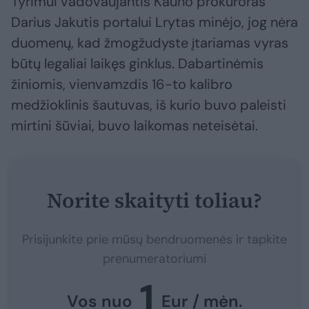
Tyrimui vadovaujantis Kauno prokuroras
Darius Jakutis portalui Lrytas minėjo, jog nėra
duomenų, kad žmogžudyste įtariamas vyras
būtų legaliai laikęs ginklus. Dabartinėmis
žiniomis, vienvamzdis 16-to kalibro
medžioklinis šautuvas, iš kurio buvo paleisti
mirtini šūviai, buvo laikomas neteisėtai.
Norite skaityti toliau?
Prisijunkite prie mūsų bendruomenės ir tapkite
prenumeratoriumi
1
Vos nuo
Eur / mėn.