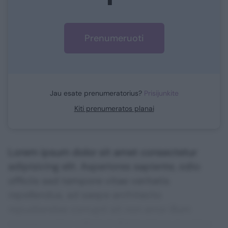
Prenumeruoti
Jau esate prenumeratorius?
Prisijunkite
Kiti prenumeratos planai
Lorem ipsum dolor sit amet consectetur
adipisicing elit. Asperiores sapiente, odio
officiis sed tempore vitae veritatis
repellendus, ad saepe architecto
repudiandae corrupti sit non error illum
consequuntur adipisci dignissimos maxime.