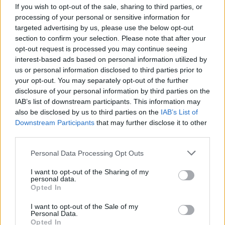
nebuvo rastas.
If you wish to opt-out of the sale, sharing to third parties, or
processing of your personal or sensitive information for
targeted advertising by us, please use the below opt-out
Atliekamas ikiteisminis tyrimas dėl
section to confirm your selection. Please note that after your
opt-out request is processed you may continue seeing
nužudymo.
interest-based ads based on personal information utilized by
us or personal information disclosed to third parties prior to
your opt-out. You may separately opt-out of the further
Pagal Baudžiamąjį kodeksą, tas, kas nužudė
disclosure of your personal information by third parties on the
kitą žmogų, baudžiamas laisvės atėmimu nuo
IAB’s list of downstream participants. This information may
also be disclosed by us to third parties on the
IAB’s List of
septynerių iki penkiolikos metų.
Downstream Participants
that may further disclose it to other
third parties.
Pagal įstatymus, Lietuvoje nepilnamečiai už
Personal Data Processing Opt Outs
nužudymą gali būti teisiami nuo 14 metų, o
I want to opt-out of the Sharing of my
laisvės atėmimo bausmė jiems negali viršyti
personal data.
Opted In
10 metų.
I want to opt-out of the Sale of my
Personal Data.
Opted In