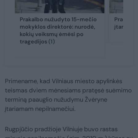
Prakalbo nužudyto 15-mečio
Prabilo 
mokyklos direktorė: nurodė,
įtariam
kokių veiksmų ėmėsi po
tragedijos
(1)
Primename, kad Vilniaus miesto apylinkės
teismas dviem mėnesiams pratęsė suėmimo
terminą paauglio nužudymu Žvėryne
įtariamam nepilnamečiui.
Rugpjūčio pradžioje Vilniuje buvo rastas