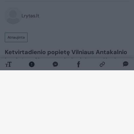
Lrytas.lt
Atnaujinta
Ketvirtadienio popietę Vilniaus Antakalnio
kapinėse, Signatarų kalnelyje, amžinojo
poilsio atgulė pirmosios nepriklausomos
Lietuvos Vyriausybės premjerė,
Nepriklausomybės Akto signatarė
Kazimira Danutė Prunskienė.