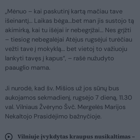
„Mėnuo – kai paskutinį kartą mačiau tave
išeinantį... Laikas bėga...bet man jis sustojo tą
akimirką, kai tu išėjai ir nebegrįžai... Nes grįžti
– tiesiog nebegalėjai Atėjus rugsėjui turėčiau
vežti tave į mokyklą... bet vietoj to važiuoju
lankyti tavęs į kapus“, – rašė nužudyto
paauglio mama.
Ji nurodė, kad šv. Mišios už jos sūnų bus
aukojamos sekmadienį, rugsėjo 7 dieną, 11.30
val. Vilniaus Žvėryno Švč. Mergelės Marijos
Nekaltojo Prasidėjimo bažnyčioje.
Vilniuje įvykdytas kraupus nusikaltimas –