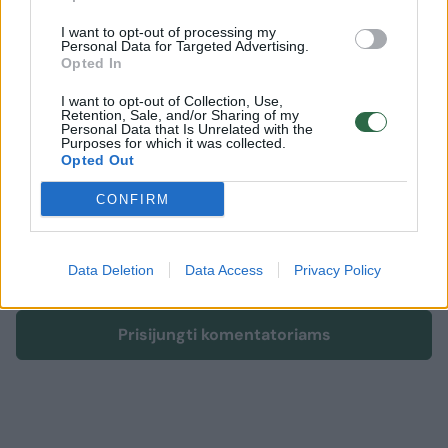
nužudymas
Žvėrynas
paauglys
Rodyti daugiau žymių
I want to opt-out of processing my
Personal Data for Targeted Advertising.
Opted In
I want to opt-out of Collection, Use,
Komentuoti po šiuo straipsniu
Retention, Sale, and/or Sharing of my
Personal Data that Is Unrelated with the
Purposes for which it was collected.
Komentuoti gali tik Lrytas registruoti vartotojai.
Opted Out
Prisijunkite prie registruotų vartotojų
CONFIRM
bendruomenės ir bendraukite komentaruose!
Data Deletion
Data Access
Privacy Policy
Rodyti komentarus
Prisijungti komentatoriams