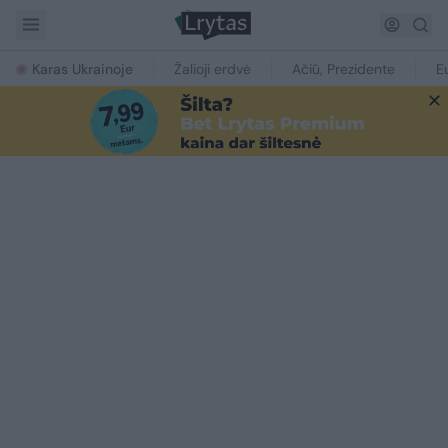
Karas Ukrainoje
Žalioji erdvė
Ačiū, Prezidente
E