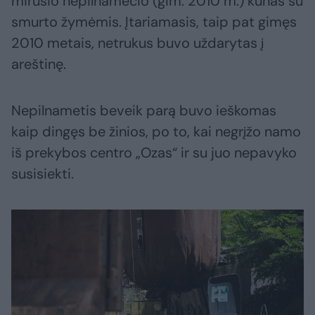
mirusio nepilnamečio (gim. 2010 m.) kūnas su
smurto žymėmis. Įtariamasis, taip pat gimęs
2010 metais, netrukus buvo uždarytas į
areštinę.
Nepilnametis beveik parą buvo ieškomas
kaip dingęs be žinios, po to, kai negrįžo namo
iš prekybos centro „Ozas“ ir su juo nepavyko
susisiekti.