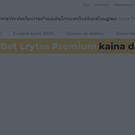
Orai
Lrytas.tv
Horoskopai
iena
Verslas
Sportas
Pasaulis
Žmonės
Sveikata
Daugiau
Lrytas 
e
Europos burės 2026
Gyvenu, ne skrolinu
Darbo ske