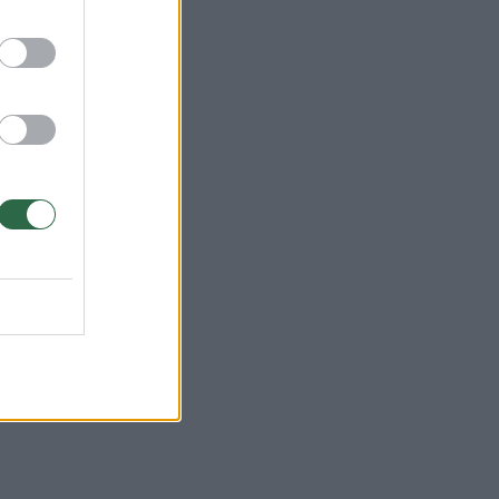
ministrams
(10)
k
 jam