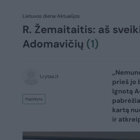
Lietuvos diena
Aktualijos
R. Žemaitaitis: aš sveik
Adomavičių
(1)
„Nemuno 
Lrytas.lt
prieš jo 
Ignotą A
pabrėžia
Papildyta
kartą nu
ir atkre