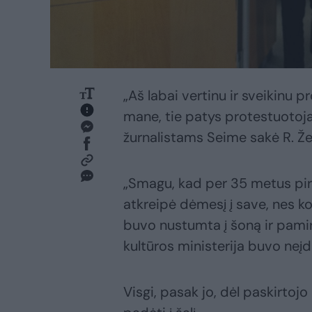
„Aš labai vertinu ir sveikinu 
mane, tie patys protestuotojai
žurnalistams Seime sakė R. Že
„Smagu, kad per 35 metus p
atkreipė dėmesį į save, nes
buvo nustumta į šoną ir pamir
kultūros ministerija buvo neįdo
Visgi, pasak jo, dėl paskirtojo