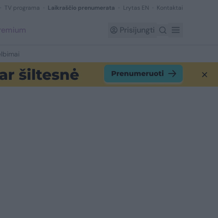
TV programa
Laikraščio prenumerata
Lrytas EN
Kontaktai
Premium
Prisijungti
lbimai