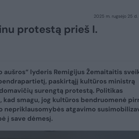
2025 m. rugsėjo 25 d.
inu protestą prieš I.
aušros“ lyderis Remigijus Žemaitaitis svei
bendrapartietį, paskirtąjį kultūros ministrą
domavičių surengtą protestą. Politikas
, kad smagu, jog kultūros bendruomenė pi
o nepriklausomybės atgavimo susimobiliza
ipė į save dėmesį.