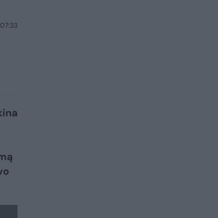
 07:33
kina
rmą
vo