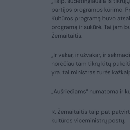
„Taip, sudėtingiausia iš tikrų
partijos programos kūrimo. P
Kultūros programą buvo atsak
programą ir sukūrė. Tai jam bu
Žemaitaitis.
„Ir vakar, ir užvakar, ir sekmad
norėčiau tam tikrų kitų pakei
yra, tai ministras turės kažkai
„Aušriečiams“ numatoma ir kul
R. Žemaitaitis taip pat patvir
kultūros viceministrų postų.