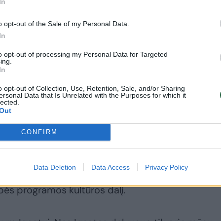
In
o opt-out of the Sale of my Personal Data.
In
to opt-out of processing my Personal Data for Targeted
ing.
usi su ministru ir pasišnekės, emocijas reikia šie
In
. Žemaitaitis.
o opt-out of Collection, Use, Retention, Sale, and/or Sharing
ersonal Data that Is Unrelated with the Purposes for which it
lected.
Out
al LSDP suformuotas Vyriausybės programos
CONFIRM
 kad pagrindinis iššūkis I. Adomavičiui bus tai, jog
Data Deletion
Data Access
Privacy Policy
socialdemokratų partijos (LSDP) suformuotas
ybės programos kultūros dalį.