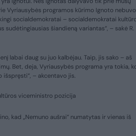
jų yra Ignotui. Nes Ignotas dalyvavo tik prie mūsų
rie Vyriausybės programos kūrimo Ignoto nebuvo
ingi socialdemokratai – socialdemokratai kultūr
s sudėtingiausias šiandieną variantas“, – sakė R.
ienį labai daug su juo kalbėjau. Taip, jis sako – aš
timų. Bet, deja, Vyriausybės programa yra tokia, k
p išspręsti“, – akcentavo jis.
tūros viceministro pozicija
tino, kad „Nemuno aušrai“ numatytas ir vienas iš