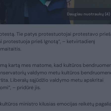
Daugiau nuotraukų (4)
protestą. Tie patys protestuotojai protestavo prieš
 protestuoja prieš Ignotą“, – ketvirtadienį
maitaitis.
irmą kartą mes matome, kad kultūros bendruome
 konservatorių valdymo metu kultūros bendruomen
šta. Liberalų sąjūdžio valdymo metu apskritai
mi“, – pridūrė jis.
 kultūros ministro kilusias emocijas reikėtų pagali