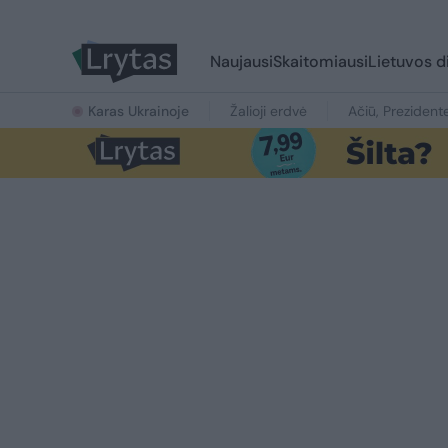
Naujausi
Skaitomiausi
Lietuvos d
Karas Ukrainoje
Žalioji erdvė
Ačiū, Prezident