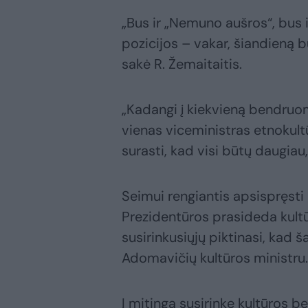
„Bus ir „Nemuno aušros“, bus i
pozicijos – vakar, šiandieną 
sakė R. Žemaitaitis.
„Kadangi į kiekvieną bendruom
vienas viceministras etnokultū
surasti, kad visi būtų daugiau,
Seimui rengiantis apsispręst
Prezidentūros prasideda ku
susirinkusiųjų piktinasi, kad
Adomavičių kultūros ministru.
Į mitingą susirinkę kultūros 