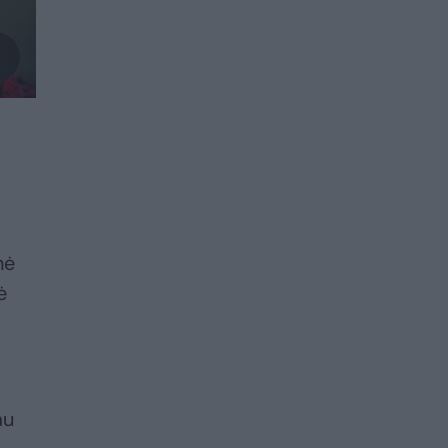
nė
ė
au