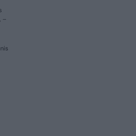
s
, –
nis