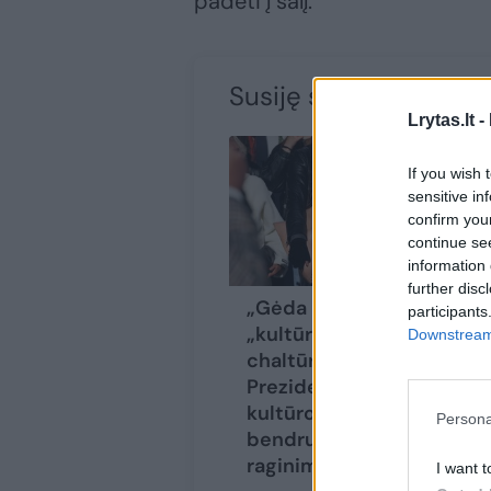
padėti į šalį.
Susiję straipsniai
Lrytas.lt -
If you wish 
sensitive in
confirm you
continue se
information 
further disc
„Gėda Nausėda“ ir
participants
„kultūra – ne
Downstream 
chaltūra“: prie
Prezidentūros –
kultūros
Persona
bendruomenės
raginimas
(17)
I want t