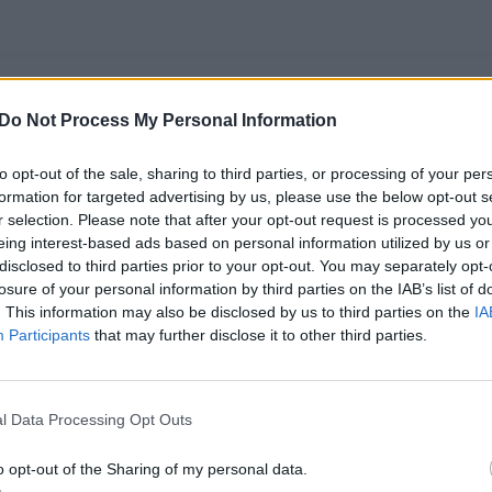
Do Not Process My Personal Information
to opt-out of the sale, sharing to third parties, or processing of your per
formation for targeted advertising by us, please use the below opt-out s
r selection. Please note that after your opt-out request is processed y
eing interest-based ads based on personal information utilized by us or
disclosed to third parties prior to your opt-out. You may separately opt-
losure of your personal information by third parties on the IAB’s list of
Susitikime su
D. Šakalienė: Turkija
. This information may also be disclosed by us to third parties on the
IA
ministrais –
dislokavo AWACS
d
Participants
that may further disclose it to other third parties.
nepatogūs S.
orlaivį Lietuvoje
(2)
Skvernelio
klausimai Ž.
l Data Processing Opt Outs
Vaičiūnui
(1)
o opt-out of the Sharing of my personal data.