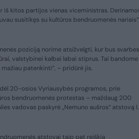
r iš kitos partijos vienas viceministras. Derinamo
buvau susitikęs su kultūros bendruomenės nariais“
enės poziciją norime atsižvelgti, kur bus svarbes
rai, valstybinei kalbai labai stiprus. Tai bandome
 mažiau patenkinti“, – pridūrė jis.
i dėl 20-osios Vyriausybės programos, prie
ltūros bendruomenės protestas – maždaug 200
 šalies vadovas paskyrė „Nemuno aušros“ atstovą I.
bendruomenės atstovai taip pat reiškia