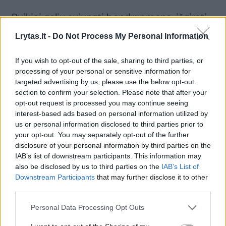
„Puikiai galiu sujungti bendruomenę, išgirsti
Kultūros ministerijos darbą kaip
Lrytas.lt -
Do Not Process My Personal Information
administratorius, ir tikrai galiu puikiai
administruoti Kultūros ministeriją, kuri veda
If you wish to opt-out of the sale, sharing to third parties, or
processing of your personal or sensitive information for
pagrindinę kultūros politiką“, – taip atsakė
targeted advertising by us, please use the below opt-out
I.Adomavičius.
section to confirm your selection. Please note that after your
opt-out request is processed you may continue seeing
interest-based ads based on personal information utilized by
Kiek reikės laiko susitaikyti su kultūros
us or personal information disclosed to third parties prior to
your opt-out. You may separately opt-out of the further
bendruomene? Ministras tik trumpai
disclosure of your personal information by third parties on the
tarstelėjo, kad tai parodys laikas.
IAB’s list of downstream participants. This information may
also be disclosed by us to third parties on the
IAB’s List of
Downstream Participants
that may further disclose it to other
Jis sulaukė ir klausimo, ar, pamatęs visas
third parties.
žmonių reakcijas, nesigaili pasiryžęs tokiam
Personal Data Processing Opt Outs
karjeros žingsniui.