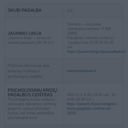
SKUBI PAGALBA
112
Telefonu – visą parą,
nemokamu numeriu: 0 800
JAUNIMO LINIJA
28888
„Jaunimo linija“ – emocinė
Pokalbiais internetu (chat’u) –
parama jaunimui (16–35 m.)
kasdien nuo 13:00 iki 01:00
val.:
https://jaunimolinija.lt/pasikalbekim/
Patikima informacija apie
emocinę sveikatą ir
www.pagalbasau.lt
psichologinę pagalbą
PSICHOLOGINIŲ KRIZIŲ
PAGALBOS CENTRAS
1815 (I–V 9.00–19.00 val., VI
Psichologinių krizių valdymo
9.00–15.00 val.)
paslaugos teikiamos asmenų
https://www.hi.lt/psichologiniu-
grupėms įvykus kriziniam
kriziu-pagalbos-centras-tel-
įvykiui, kai ūmiai pasireiškia
1815/
psichologinė krizė