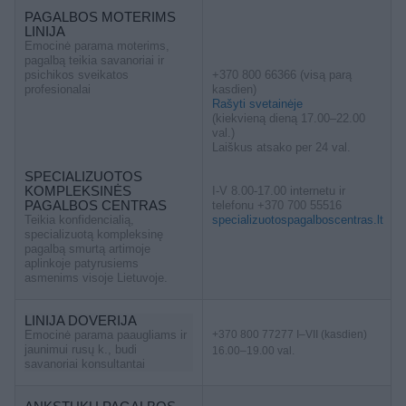
PAGALBOS MOTERIMS
LINIJA
Emocinė parama moterims,
pagalbą teikia savanoriai ir
psichikos sveikatos
+370 800 66366 (visą parą
profesionalai
kasdien)
Rašyti svetainėje
(kiekvieną dieną 17.00–22.00
val.)
Laiškus atsako per 24 val.
SPECIALIZUOTOS
KOMPLEKSINĖS
I-V 8.00-17.00 internetu ir
PAGALBOS CENTRAS
telefonu +370 700 55516
Teikia konfidencialią,
specializuotospagalboscentras.lt
specializuotą kompleksinę
pagalbą smurtą artimoje
aplinkoje patyrusiems
asmenims visoje Lietuvoje.
LINIJA DOVERIJA
Emocinė parama paaugliams ir
+370 800 77277 I–VII (kasdien)
jaunimui rusų k., budi
16.00–19.00 val.
savanoriai konsultantai