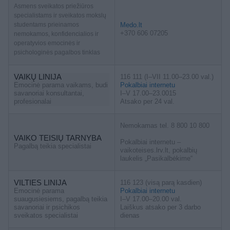
Asmens sveikatos priežiūros
specialistams ir sveikatos mokslų
studentams prieinamos
Medo.lt
+370 606 07205
nemokamos, konfidencialios ir
operatyvios emocinės ir
psichologinės pagalbos tinklas
VAIKŲ LINIJA
116 111 (I–VII 11.00–23.00 val.)
Emocinė parama vaikams, budi
Pokalbiai internetu
savanoriai konsultantai,
I–V 17.00–23.0015
profesionalai
Atsako per 24 val.
Nemokamas tel. 8 800 10 800
VAIKO TEISIŲ TARNYBA
Pokalbiai internetu –
Pagalbą teikia specialistai
vaikoteises.lrv.lt, pokalbių
laukelis „Pasikalbėkime“
VILTIES LINIJA
116 123 (visą parą kasdien)
Emocinė parama
Pokalbiai internetu
suaugusiesiems, pagalbą teikia
I–V 17.00–20.00 val.
savanoriai ir psichikos
Laiškus atsako per 3 darbo
sveikatos specialistai
dienas