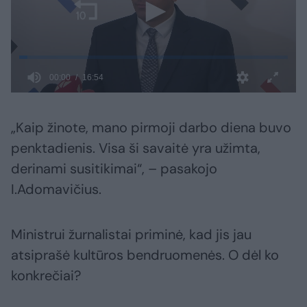
„Kaip žinote, mano pirmoji darbo diena buvo
penktadienis. Visa ši savaitė yra užimta,
derinami susitikimai“, – pasakojo
I.Adomavičius.
Ministrui žurnalistai priminė, kad jis jau
atsiprašė kultūros bendruomenės. O dėl ko
konkrečiai?