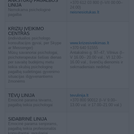
ANKSTUKŲ PAGALBOS
+370 612 03 800 (I–VII 00:00–
LINIJA
24:00)
Nemokama psichologinė
neisnesiotukas.lt
pagalba
KRIZIŲ ĮVEIKIMO
CENTRAS
(individualios psichologo
konsultacijos gyvai, per Skype
www.krizesiveikimas.lt
ar Messenger)
+370 640 51555
Mūsų savanoriai psichologai,
Antakalnio g. 97–47, Vilnius (I–
psichoterapeutai šešias dienas
V 16.00– 20.00 val., VI 12.00–
per savaitę budėjimų metu
16.00 val., švenčių dienomis ir
teikia skubią psichologinę
sekmadieniais nedirba)
pagalbą sudėtingas gyvenimo
situacijas išgyvenantiems
žmonėms
TĖVŲ LINIJA
tevulinija.lt
Emocinė parama tėvams,
+370 800 90012 (I–V 9.00–
pagalbą teikia psichologai
13.00 val. ir 17.00–21.00 val.)
SIDABRINĖ LINIJA
Emocinė parama senjorams,
pagalbą teikia profesionalūs
konsultantai, reguliariai