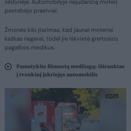
sėdynėje. Automobilyje nejudančią moterį
pastebėjo praeiviai.
Žmonės kilo įtarimas, kad jaunai moteriai
kažkas negerai, todėl jie iškvietė greitosios
pagalbos medikus.
Pamatykite filmuotą medžiagą: ištrauktas
į tvenkinį įskriejęs automobilis