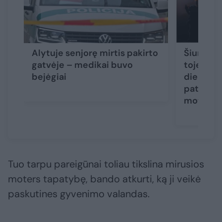
Alytuje senjorę mirtis pakirto
Šiurpūs 
gatvėje – medikai buvo
toje pači
bejėgiai
dieną ras
paties a
moterys
Tuo tarpu pareigūnai toliau tikslina mirusios
moters tapatybę, bando atkurti, ką ji veikė
paskutines gyvenimo valandas.