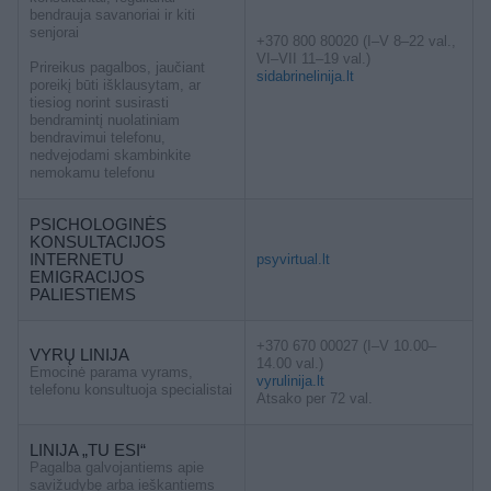
bendrauja savanoriai ir kiti
senjorai
+370 800 80020 (I–V 8–22 val.,
VI–VII 11–19 val.)
Prireikus pagalbos, jaučiant
sidabrinelinija.lt
poreikį būti išklausytam, ar
tiesiog norint susirasti
bendramintį nuolatiniam
bendravimui telefonu,
nedvejodami skambinkite
nemokamu telefonu
PSICHOLOGINĖS
KONSULTACIJOS
INTERNETU
psyvirtual.lt
EMIGRACIJOS
PALIESTIEMS
+370 670 00027 (I–V 10.00–
VYRŲ LINIJA
14.00 val.)
Emocinė parama vyrams,
vyrulinija.lt
telefonu konsultuoja specialistai
Atsako per 72 val.
LINIJA „TU ESI“
Pagalba galvojantiems apie
savižudybę arba ieškantiems