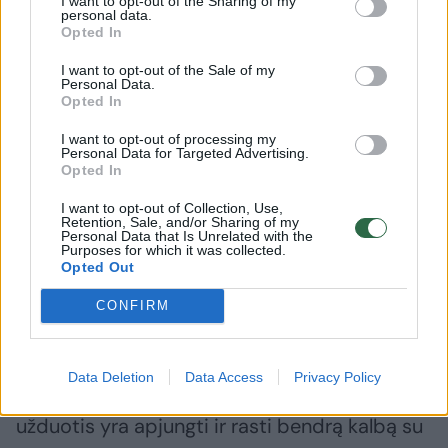
I want to opt-out of the Sharing of my
personal data.
Opted In
„Kiekvieną dieną tampi stipresnis. Nėra
I want to opt-out of the Sale of my
lengva kaip žmogui toks puolimas, bet mes
Personal Data.
Opted In
kalbame apie darbus, apie darbus Lietuvai“,
I want to opt-out of processing my
– pabrėžė ministras.
Personal Data for Targeted Advertising.
Opted In
Ar palaiko „Nemuno aušros“ Klaipėdos
I want to opt-out of Collection, Use,
Retention, Sale, and/or Sharing of my
skyriaus kritišką įrašą feisbuke apie kultūros
Personal Data that Is Unrelated with the
Purposes for which it was collected.
bendruomenės protestus?
Opted Out
CONFIRM
„Šiandien jau esu ministras, nebe Ignotas
Adomavičius, „Nemuno aušros“ partijos narys
Data Deletion
Data Access
Privacy Policy
ar pilietis, bet jau ministras. Dėl to mano
užduotis yra apjungti ir rasti bendrą kalbą su