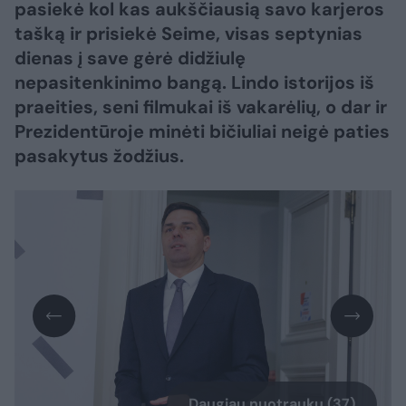
pasiekė kol kas aukščiausią savo karjeros
tašką ir prisiekė Seime, visas septynias
dienas į save gėrė didžiulę
nepasitenkinimo bangą. Lindo istorijos iš
praeities, seni filmukai iš vakarėlių, o dar ir
Prezidentūroje minėti bičiuliai neigė paties
pasakytus žodžius.
Daugiau nuotraukų (37)