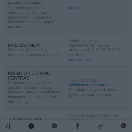
pagalbos artimajam
Svetainėje pateikiama
tuesi.lt
informacija yra trumpa,
atsižvelgiant į konkrečius
kiekvienos tikslinės grupės
poreikius
Telefonas laikinai
MAMOS LINIJA
nepasiekiamas į laiškus
Mamoms, kurios ieško
atsakoma (I-IV 10.00–20.00 V
emocinės pagalbos anonimiškai
iki 18.00)
mamoslinija.lt
KRIZINIO NĖŠTUMO
CENTRAS
+370 603 57912
Nemokama psichologinė
krizinionestumocentras.lt
pagalba nėštumo metu, po
Nemokama pagalba teikiama
gimdymo, patyrus persileidimą,
gyvai, telefonu, internetu.
naujagimio netektį, nėštumo
nutraukimą.
+370 604 11119 (I–VII,18.00–
„NELIK VIENAS“
22.00 val.)
Pagalbos linija vyrams
nelikvienas.lt
Atsako per 72 val.