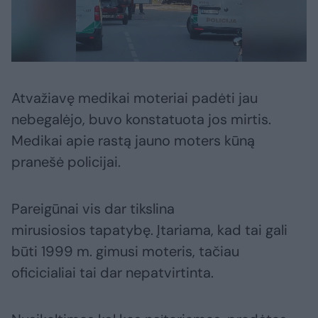
Atvažiavę medikai moteriai padėti jau
nebegalėjo, buvo konstatuota jos mirtis.
Medikai apie rastą jauno moters kūną
pranešė policijai.
Pareigūnai vis dar tikslina
mirusiosios tapatybę. Įtariama, kad tai gali
būti 1999 m. gimusi moteris, tačiau
oficicialiai tai dar nepatvirtinta.