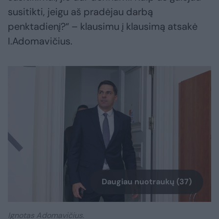
susitikti, jeigu aš pradėjau darbą
penktadienį?“ – klausimu į klausimą atsakė
I.Adomavičius.
Daugiau nuotraukų (37)
Ignotas Adomavičius.