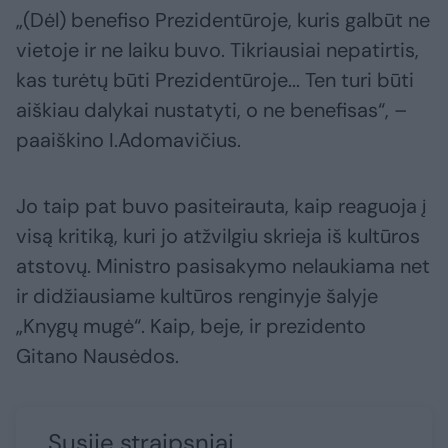
„(Dėl) benefiso Prezidentūroje, kuris galbūt ne
vietoje ir ne laiku buvo. Tikriausiai nepatirtis,
kas turėtų būti Prezidentūroje... Ten turi būti
aiškiau dalykai nustatyti, o ne benefisas“, –
paaiškino I.Adomavičius.
Jo taip pat buvo pasiteirauta, kaip reaguoja į
visą kritiką, kuri jo atžvilgiu skrieja iš kultūros
atstovų. Ministro pasisakymo nelaukiama net
ir didžiausiame kultūros renginyje šalyje
„Knygų mugė“. Kaip, beje, ir prezidento
Gitano Nausėdos.
Susiję straipsniai