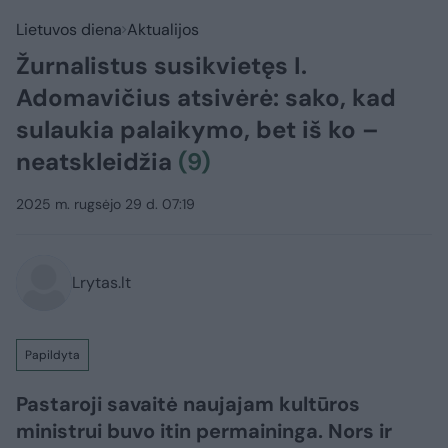
Lietuvos diena
Aktualijos
Žurnalistus susikvietęs I.
Adomavičius atsivėrė: sako, kad
sulaukia palaikymo, bet iš ko –
neatskleidžia
(9)
2025 m. rugsėjo 29 d. 07:19
Lrytas.lt
Papildyta
Pastaroji savaitė naujajam kultūros
ministrui buvo itin permaininga. Nors ir