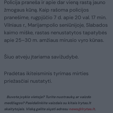
Policija praneša ir apie dar vieną rastą jauno
žmogaus kūną. Kaip rašoma policijos
pranešime, rugpjūčio 7 d. apie 20 val. 17 min.
Vilniaus r., Marijampolio seniūnijoje, Slabados
kaimo miške, rastas nenustatytos tapatybės
apie 25–30 m. amžiaus mirusio vyro kūnas.
Šiuo atveju įtariama savižudybė.
Pradėtas ikiteisminis tyrimas mirties
priežasčiai nustatyti.
Buvote įvykio vietoje? Turite nuotraukų ar vaizdo
medžiagos? Pasidalinkite vaizdais su kitais lrytas.lt
skaitytojais. Viską galite siųsti adresu
news@lrytas.lt
.