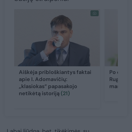
Aiškėja pribloškiantys faktai
Po didžiu
apie I. Adomavičių:
Ruginien
„klasiokas“ papasakojo
man skau
netikėtą istoriją
(21)
„Labai liūdna, bet, tikėkimės, su