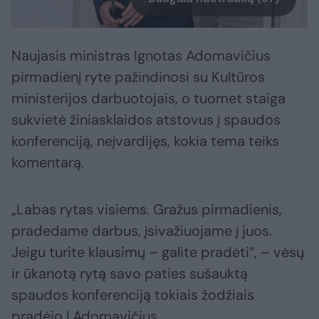
Naujasis ministras Ignotas Adomavičius
pirmadienį ryte pažindinosi su Kultūros
ministerijos darbuotojais, o tuomet staiga
sukvietė žiniasklaidos atstovus į spaudos
konferenciją, neįvardijęs, kokia tema teiks
komentarą.
„Labas rytas visiems. Gražus pirmadienis,
pradedame darbus, įsivažiuojame į juos.
Jeigu turite klausimų – galite pradėti“, – vėsų
ir ūkanotą rytą savo paties sušauktą
spaudos konferenciją tokiais žodžiais
pradėjo I.Adomavičius.