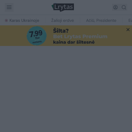
Karas Ukrainoje
Žalioji erdvė
Ačiū, Prezidente
E