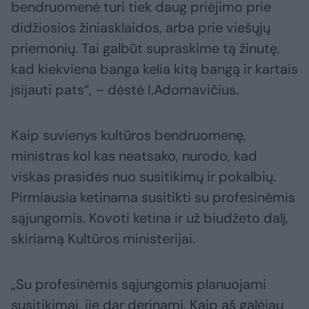
bendruomenė turi tiek daug priėjimo prie
didžiosios žiniasklaidos, arba prie viešųjų
priemonių. Tai galbūt supraskime tą žinutę,
kad kiekviena banga kelia kitą bangą ir kartais
įsijauti pats“, – dėstė I.Adomavičius.
Kaip suvienys kultūros bendruomenę,
ministras kol kas neatsako, nurodo, kad
viskas prasidės nuo susitikimų ir pokalbių.
Pirmiausia ketinama susitikti su profesinėmis
sąjungomis. Kovoti ketina ir už biudžeto dalį,
skiriamą Kultūros ministerijai.
„Su profesinėmis sąjungomis planuojami
susitikimai, jie dar derinami. Kaip aš galėjau