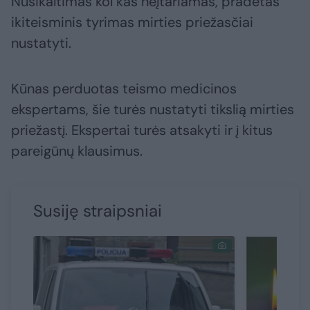
Nusikaltimas kol kas neįtariamas, pradėtas
ikiteisminis tyrimas mirties priežasčiai
nustatyti.
Kūnas perduotas teismo medicinos
ekspertams, šie turės nustatyti tikslią mirties
priežastį. Ekspertai turės atsakyti ir į kitus
pareigūnų klausimus.
Susiję straipsniai