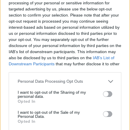
„Posėdžiavusi LSDP valdyba atkreipia dėmesį
processing of your personal or sensitive information for
į visuomenėje ir kultūros bendruomenėje
targeted advertising by us, please use the below opt-out
section to confirm your selection. Please note that after your
kilusias abejones dėl kultūros ministro Ignoto
opt-out request is processed you may continue seeing
Adomavičiaus darbo ir komunikacijos.
interest-based ads based on personal information utilized by
us or personal information disclosed to third parties prior to
Ministrui kėlėme didelius lūkesčius, todėl
your opt-out. You may separately opt-out of the further
natūralu, kad šiuo metu kyla klausimų dėl jo
disclosure of your personal information by third parties on the
veiklos“, – rašė Jonavos meras.
IAB’s list of downstream participants. This information may
also be disclosed by us to third parties on the
IAB’s List of
Downstream Participants
that may further disclose it to other
third parties.
„Siekdami atsakingai įvertinti situaciją ir rasti
tinkamiausius sprendimus, kviečiame skubų
Personal Data Processing Opt Outs
koalicinės tarybos posėdį“, – pranešė
I want to opt-out of the Sharing of my
personal data.
politikas.
Opted In
I want to opt-out of the Sale of my
Po protesto prie Prezidentūros – dar
Personal Data.
Opted In
vienas žingsnis: sostinėje surengta 2-oji