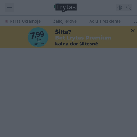
Karas Ukrainoje
Žalioji erdvė
Ačiū, Prezidente
E