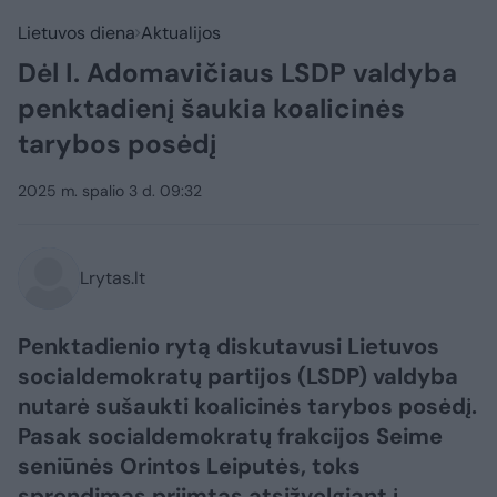
Lietuvos diena
Aktualijos
Dėl I. Adomavičiaus LSDP valdyba
penktadienį šaukia koalicinės
tarybos posėdį
2025 m. spalio 3 d. 09:32
Lrytas.lt
Penktadienio rytą diskutavusi Lietuvos
socialdemokratų partijos (LSDP) valdyba
nutarė sušaukti koalicinės tarybos posėdį.
Pasak socialdemokratų frakcijos Seime
seniūnės Orintos Leiputės, toks
sprendimas priimtas atsižvelgiant į