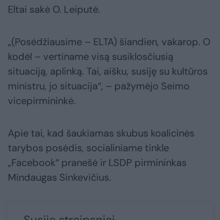
Eltai sakė O. Leiputė.
„(Posėdžiausime – ELTA) šiandien, vakarop. O
kodėl – vertiname visą susiklosčiusią
situaciją, aplinką. Tai, aišku, susiję su kultūros
ministru, jo situacija“, – pažymėjo Seimo
vicepirmininkė.
Apie tai, kad šaukiamas skubus koalicinės
tarybos posėdis, socialiniame tinkle
„Facebook“ pranešė ir LSDP pirmininkas
Mindaugas Sinkevičius.
Susiję straipsniai