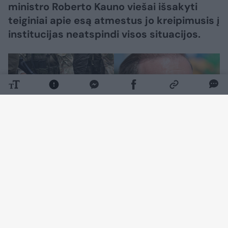
ministro Roberto Kauno viešai išsakyti
teiginiai apie esą atmestus jo kreipimusis į
institucijas neatspindi visos situacijos.
Daugiau nuotraukų (1)
„Dvi administracinės bylos iš tikrųjų vis dar