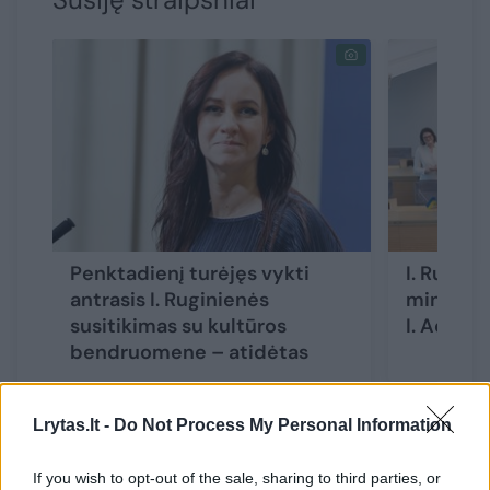
Penktadienį turėjęs vykti
I. Rugini
antrasis I. Ruginienės
ministrų
susitikimas su kultūros
I. Adomav
bendruomene – atidėtas
Lrytas.lt -
Do Not Process My Personal Information
If you wish to opt-out of the sale, sharing to third parties, or