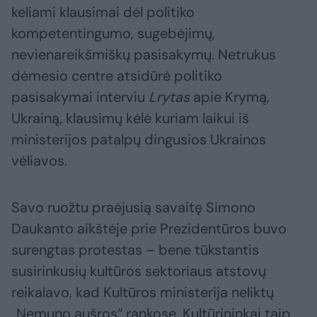
keliami klausimai dėl politiko
kompetentingumo, sugebėjimų,
nevienareikšmiškų pasisakymų. Netrukus
dėmesio centre atsidūrė politiko
pasisakymai interviu
Lrytas
apie Krymą,
Ukrainą, klausimų kėlė kuriam laikui iš
ministerijos patalpų dingusios Ukrainos
vėliavos.
Savo ruožtu praėjusią savaitę Simono
Daukanto aikštėje prie Prezidentūros buvo
surengtas protestas – bene tūkstantis
susirinkusių kultūros sektoriaus atstovų
reikalavo, kad Kultūros ministerija neliktų
„Nemuno aušros“ rankose. Kultūrininkai taip