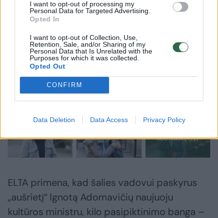
kultūros bendruomenės asamblėja
I want to opt-out of processing my
Personal Data for Targeted Advertising.
Opted In
I want to opt-out of Collection, Use,
Retention, Sale, and/or Sharing of my
Personal Data that Is Unrelated with the
Purposes for which it was collected.
Opted Out
CONFIRM
Data Deletion
Data Access
Privacy Policy
ELTA primena, kad šalies vadovui paskyrus
„aušrietį“ Ignotą Adomavičių naujuoju
kultūros ministru, kilo pasipiktinimo banga –