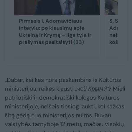
Pirmasis I. Adomavičiaus
S. Skvern
interviu: po klausimų apie
Adomaviči
Ukrainą ir Krymą – ilga tyla ir
neįsivai
prašymas pasitaisyti
(33)
košmari
„Dabar, kai kas nors paskambins iš Kultūros
ministerijos, reikės klausti
„чей Крым?“
? Mieli
patriotiški ir demokratiški kolegos Kultūros
ministerijoje, neišeis tiesiog laukti, kol kažkas
šitą gėdą nuo ministerijos nuims. Buvau
valstybės tarnyboje 12 metų, mačiau visokių