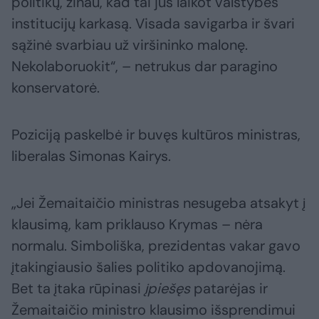
politikų, žinau, kad tai jūs laikot valstybės
institucijų karkasą. Visada savigarba ir švari
sąžinė svarbiau už viršininko malonę.
Nekolaboruokit“, – netrukus dar paragino
konservatorė.
Poziciją paskelbė ir buvęs kultūros ministras,
liberalas Simonas Kairys.
„Jei Žemaitaičio ministras nesugeba atsakyt į
klausimą, kam priklauso Krymas – nėra
normalu. Simboliška, prezidentas vakar gavo
įtakingiausio šalies politiko apdovanojimą.
Bet ta įtaka rūpinasi
įpiešęs
patarėjas ir
Žemaitaičio ministro klausimo išsprendimui