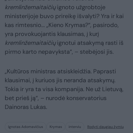
kremlinžemaitaičių
ignoto užgrobtoje
ministerijoje buvo prireikę išvalyti? Yra ir kai
kas rimtesnio... „Kieno Krymas?“, pasirodo,
yra provokuojantis klausimas, į kurį
kremlinžemaitaičių
ignotui atsakymą rasti iš
pirmo karto nepavyksta“, – stebėjosi jis.
„Kultūros ministras atsiskleidžia. Paprasti
klausimai, į kuriuos jis neranda atsakymų.
Tokia ir yra ta visa kompanija. Ne už Lietuvą,
bet prieš ją“, – nurodė konservatorius
Dainoras Lukas.
Ignotas Adomavičius
Krymas
interviu
Rodyti daugiau žymių