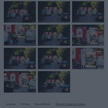
avarija
Vilnius
Buivydiškės
Rodyti daugiau žymių