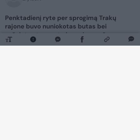
Penktadienį ryte per sprogimą Trakų
rajone buvo nuniokotas butas bei
sužalotas tuo metu jame buvęs žmogus.
Daugiau nuotraukų (1)