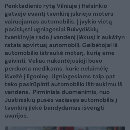
Penktadienio rytą Vilniuje į Helsinkio
gatvėje esantį tvenkinį įskriejo moters
vairuojamas automobilis. Į įvykio vietą
pasisiųsti ugniagesiai Buivydiškių
tvenkinyje rado į vandenį įlėkusį ir aukštyn
ratais apvirtusį automobilį. Gelbėtojai iš
automobilio ištraukė moterį, kurią ėmė
gaivinti. Vėliau nukentėjusioji buvo
perduota medikams, kurie nelaimėlę
išvežė į ligoninę. Ugniagesiams taip pat
teko pasirūpinti automobilio ištraukimu iš
vandens. Pirminiais duomenimis, nuo
Justiniškių pusės važiavęs automobilis į
tvenkinį įlėkė bandydamas išvengti
avarijos.