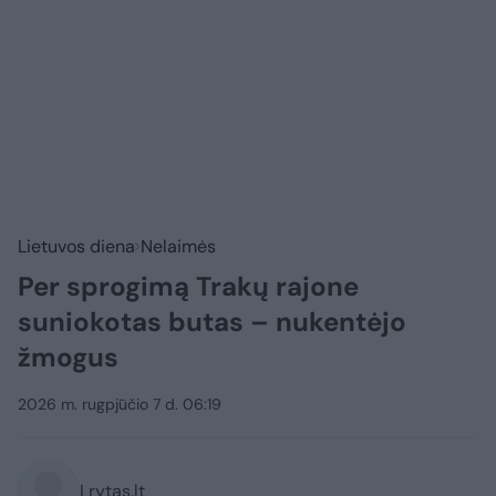
Lietuvos diena
Nelaimės
Per sprogimą Trakų rajone
suniokotas butas – nukentėjo
žmogus
2026 m. rugpjūčio 7 d. 06:19
Lrytas.lt