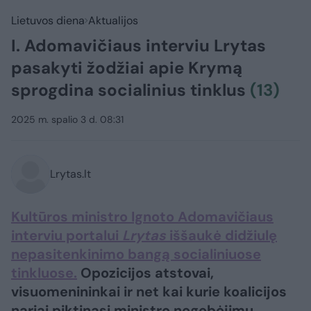
Lietuvos diena
Aktualijos
I. Adomavičiaus interviu Lrytas
pasakyti žodžiai apie Krymą
sprogdina socialinius tinklus
(13)
2025 m. spalio 3 d. 08:31
Lrytas.lt
Kultūros ministro Ignoto Adomavičiaus
interviu portalui
Lrytas
iššaukė didžiulę
nepasitenkinimo bangą socialiniuose
tinkluose.
Opozicijos atstovai,
visuomenininkai ir net kai kurie koalicijos
nariai piktinasi ministro negebėjimu