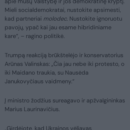
apie mūsų Valstybę ir jos demokratinę kryptį.
Mieli socialdemokratai, nustokite apsimesti,
kad partneriai
molodec
. Nustokite ignoruotu
pavojų, ypač kai jau esame hibridiniame
kare“, – ragino politikė.
Trumpą reakciją brūkštelėjo ir konservatorius
Arūnas Valinskas: „Čia jau nebe iki protesto, o
iki Maidano traukia, su Nausėda
Janukovyčiaus vaidmeny.“
Į ministro žodžius sureagavo ir apžvalgininkas
Marius Laurinavičius.
„Girdėjote, kad Ukrainos vėliavas