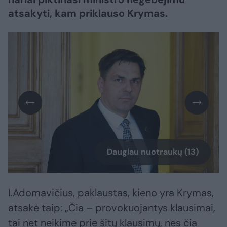
atsakyti, kam priklauso Krymas.
Daugiau nuotraukų (13)
I.Adomavičius, paklaustas, kieno yra Krymas,
atsakė taip: „Čia – provokuojantys klausimai,
tai net neikime prie šitų klausimų, nes čia