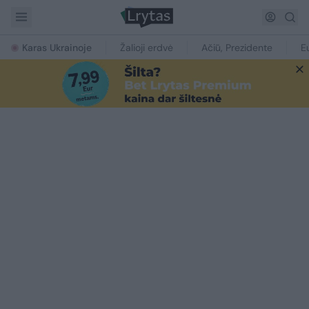
Karas Ukrainoje
Žalioji erdvė
Ačiū, Prezidente
E