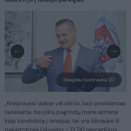
Daugiau nuotraukų (3)
„Kreipsiuosi dabar vėl dėl to, kad prezidentas
neteisėtai, be jokių pagrindų mane atmetė
kaip kandidatą į teisėjus, tai yra išbraukė iš
pakartotinės (skyrimo – ELTA) procedūros.