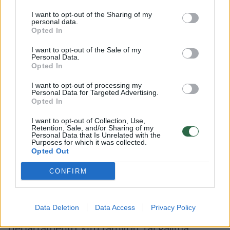
teisininko, svarbiausia, jog šalies vadovas,
I want to opt-out of the Sharing of my
personal data.
skirdamas teisėjus, atsižvelgtų į žmonių
Opted In
tinkamumą pareigoms.
I want to opt-out of the Sale of my
Personal Data.
Opted In
„Be abejo, kad neprivers (prezidento – ELTA)
I want to opt-out of processing my
skirti (žmogų teisėju – ELTA), niekas ir neturi
Personal Data for Targeted Advertising.
Opted In
versti, bet prezidentas turi, vadovaudamasis
taisyklėmis ir įstatymais, įvertinti kandidato
I want to opt-out of Collection, Use,
Retention, Sale, and/or Sharing of my
atitikimą pareigoms, reputacinius dalykus ir
Personal Data that Is Unrelated with the
Purposes for which it was collected.
skirti asmenį. Aš juk jau buvau teisėjas,
Opted Out
turėjau stažą, išėjau dirbti Lietuvai į ministro
CONFIRM
pareigas. Jeigu nėra kokių abejonių dėl
reputacijos, o aš esu gavęs visas reikalingas
Data Deletion
Data Access
Privacy Policy
pažymas iš Valstybės saugumo
departamento, kitų tarnybų, tai galima