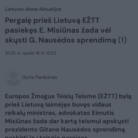
Lietuvos diena
Aktualijos
Pergalę prieš Lietuvą EŽTT
pasiekęs E. Misiūnas žada vėl
skųsti G. Nausėdos sprendimą
(1)
2025 m. spalio 18 d. 12:02
Gytis Pankūnas
Europos Žmogus Teisių Teisme (EŽTT) bylą
prieš Lietuvą laimėjęs buvęs vidaus
reikalų ministras, advokatas Eimutis
Misiūnas žada dar kartą teismui apskųsti
prezidento Gitano Nausėdos sprendimą
neskirti jo į teisėjo pareigas.