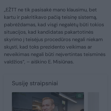
„EŽTT ne tik pasisakė mano klausimu, bet
kartu ir pakritikavo pačią teisinę sistemą,
pabrėždamas, kad visgi negalėtų būti tokios
situacijos, kad kandidatas pakartotinės
skyrimo į teisėjus procedūros negali niekam
skųsti, kad toks prezidento veikimas ar
neveikimas negali būti neįvertintas teisminės
valdžios“, – aiškino E. Misiūnas.
Susiję straipsniai