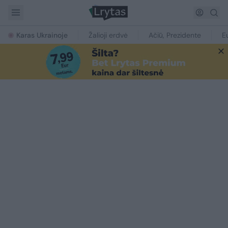
Karas Ukrainoje
Žalioji erdvė
Ačiū, Prezidente
E