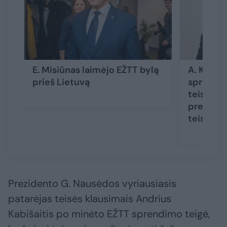
E. Misiūnas laimėjo EŽTT bylą
A. Kabiša
prieš Lietuvą
sprendim
teismai n
preziden
teisėju
(
Prezidento G. Nausėdos vyriausiasis
patarėjas teisės klausimais Andrius
Kabišaitis po minėto EŽTT sprendimo teigė,