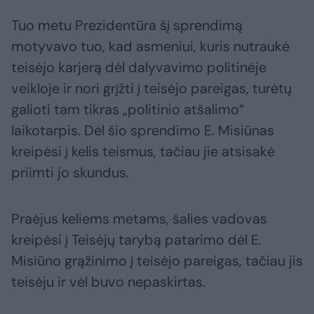
Tuo metu Prezidentūra šį sprendimą
motyvavo tuo, kad asmeniui, kuris nutraukė
teisėjo karjerą dėl dalyvavimo politinėje
veikloje ir nori grįžti į teisėjo pareigas, turėtų
galioti tam tikras „politinio atšalimo“
laikotarpis. Dėl šio sprendimo E. Misiūnas
kreipėsi į kelis teismus, tačiau jie atsisakė
priimti jo skundus.
Praėjus keliems metams, šalies vadovas
kreipėsi į Teisėjų tarybą patarimo dėl E.
Misiūno grąžinimo į teisėjo pareigas, tačiau jis
teisėju ir vėl buvo nepaskirtas.