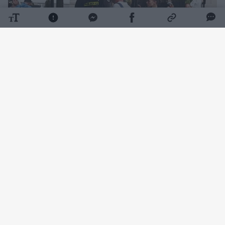
Daugiau nuotraukų (2)
Smurtinis nusikaltimas uostamiesčio centre
esančioje Martyno Mažvydo pėsčiųjų alėjoje
įvykdytas trečiadienio (rugpjūčio 5 d.)
vakarą.
Tuo metu šiltą vakarą lauko kavinėse leido