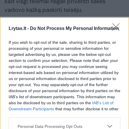
kad visgi teismai negali priversti šalies
vadovo kažką paskirti teisėju.
„Dar reikės įsigilinti į teismo sprendimo
Lrytas.lt -
Do Not Process My Personal Information
motyvus, tačiau teismai negali paskirti
If you wish to opt-out of the sale, sharing to third parties, or
teisėjo ar priversti Lietuvos Respublikos
processing of your personal or sensitive information for
prezidentą paskirti kažką teisėju, nes tai yra
targeted advertising by us, please use the below opt-out
section to confirm your selection. Please note that after your
išimtinai Lietuvos Respublikos prezidento
opt-out request is processed you may continue seeing
konstitucinė teisė ir pareiga“, – Eltai
interest-based ads based on personal information utilized by
us or personal information disclosed to third parties prior to
atsiųstame atsakyme cituojamas prezidento
your opt-out. You may separately opt-out of the further
patarėjas A. Kabišaitis.
disclosure of your personal information by third parties on the
IAB’s list of downstream participants. This information may
also be disclosed by us to third parties on the
IAB’s List of
E. Misiūnas, reaguodamas į šį G. Nausėdos
Downstream Participants
that may further disclose it to other
third parties.
patarėjo komentarą, pabrėžė, kad prezidento
atžvilgiu jokia prievarta ir negalima. Anot
Personal Data Processing Opt Outs