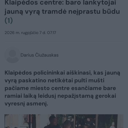
Klaipėdos centre: baro lankytojai
jauną vyrą tramdė neįprastu būdu
(1)
2026 m. rugpjūčio 7 d. 07:17
Darius Čiužauskas
Klaipėdos policininkai aiškinasi, kas jauną
vyrą paskatino netikėtai pulti mušti
pačiame miesto centre esančiame bare
ramiai laiką leidusį nepažįstamą gerokai
vyresnį asmenį.