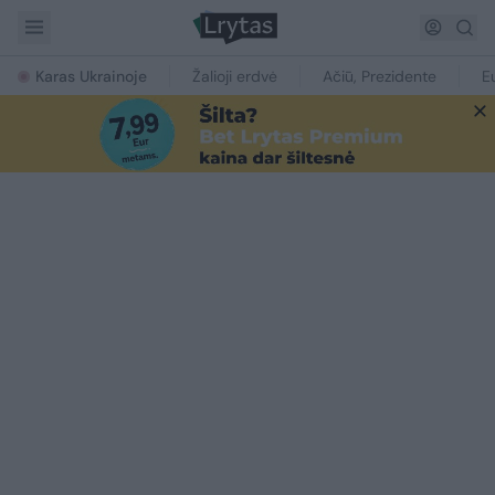
Karas Ukrainoje
Žalioji erdvė
Ačiū, Prezidente
E