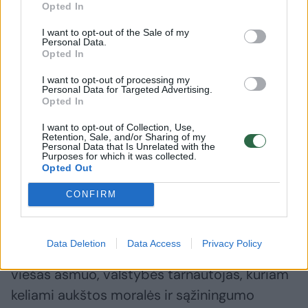
nuteistojo veiksmų, siekiant kurti tolesnes
Opted In
prielaidas nusikalstamo elgesio rizikos
I want to opt-out of the Sale of my
valdymo ir mažinimo procese. Iš Socialinio
Personal Data.
Opted In
tyrimo išvados matyti, kad minėti
I want to opt-out of processing my
kriminogeniniai veiksniai nustatyti ne tik
Personal Data for Targeted Advertising.
Opted In
analizuojant praeityje buvusį nusikalstamą
nuteistojo elgesį, bet ir jo elgesio pokyčius
I want to opt-out of Collection, Use,
Retention, Sale, and/or Sharing of my
laisvės atėmimo bausmės atlikimo metu“, –
Personal Data that Is Unrelated with the
Purposes for which it was collected.
rašoma teisėjo nutartyje.
Opted Out
CONFIRM
Teisėjas R. Juodis pabrėžia, kad V. Gapšys
laisvės atėmimo bausmę atlieka už sunkių
Data Deletion
Data Access
Privacy Policy
nusikaltimų padarymą, nuteistasis buvo
viešas asmuo, valstybės tarnautojas, kuriam
keliami aukštos moralės ir sąžiningumo