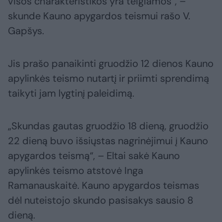
visos charakteristikos yra teigiamos“, –
skunde Kauno apygardos teismui rašo V.
Gapšys.
Jis prašo panaikinti gruodžio 12 dienos Kauno
apylinkės teismo nutartį ir priimti sprendimą
taikyti jam lygtinį paleidimą.
„Skundas gautas gruodžio 18 dieną, gruodžio
22 dieną buvo išsiųstas nagrinėjimui į Kauno
apygardos teismą“, – Eltai sakė Kauno
apylinkės teismo atstovė Inga
Ramanauskaitė. Kauno apygardos teismas
dėl nuteistojo skundo pasisakys sausio 8
dieną.