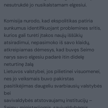
nesutrukdė jo nusikalstamam elgesiui.
Komisija nurodo, kad ekspolitikas patiria
sunkumus identifikuojant problemines sritis,
kurios gali turėti įtakos naujų iššūkių
atsiradimui, nepasimoko iš savo klaidų,
atkreipiamas dėmesys, kad buvęs Seimo
narys savo elgesiu padarė itin didelę
neturtinę žalą
Lietuvos valstybei, jos pilietinei visuomenei,
nes jo veiksmais buvo pakirstas
pasitikėjimas daugeliu svarbiausių valstybės
bei
savivaldybės atstovaujamų institucijų –
Seimu, ministerijomis, savivaldybėmis.