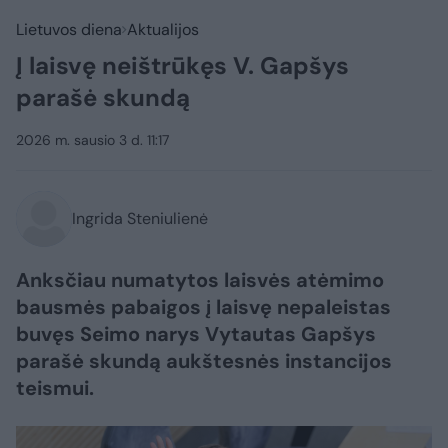
Lietuvos diena
Aktualijos
Į laisvę neištrūkęs V. Gapšys
parašė skundą
2026 m. sausio 3 d. 11:17
Ingrida Steniulienė
Anksčiau numatytos laisvės atėmimo
bausmės pabaigos į laisvę nepaleistas
buvęs Seimo narys Vytautas Gapšys
parašė skundą aukštesnės instancijos
teismui.