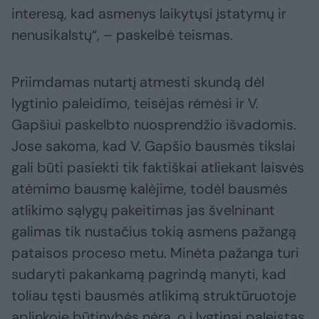
interesą, kad asmenys laikytųsi įstatymų ir
nenusikalstų“, – paskelbė teismas.
Priimdamas nutartį atmesti skundą dėl
lygtinio paleidimo, teisėjas rėmėsi ir V.
Gapšiui paskelbto nuosprendžio išvadomis.
Jose sakoma, kad V. Gapšio bausmės tikslai
gali būti pasiekti tik faktiškai atliekant laisvės
atėmimo bausmę kalėjime, todėl bausmės
atlikimo sąlygų pakeitimas jas švelninant
galimas tik nustačius tokią asmens pažangą
pataisos proceso metu. Minėta pažanga turi
sudaryti pakankamą pagrindą manyti, kad
toliau tęsti bausmės atlikimą struktūruotoje
aplinkoje būtinybės nėra, o į lygtinai paleistas