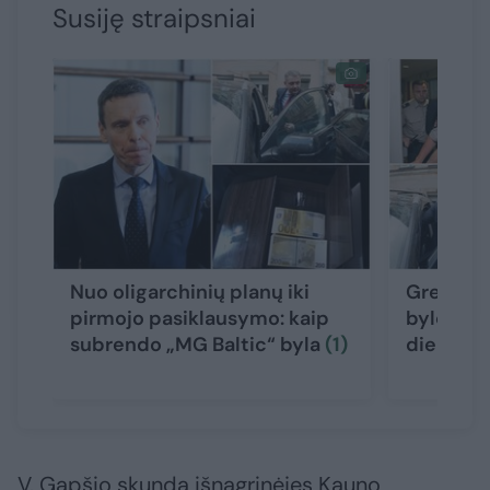
Susiję straipsniai
Nuo oligarchinių planų iki
Greitųjų 
pirmojo pasiklausymo: kaip
bylos pa
subrendo „MG Baltic“ byla
(1)
dienų pol
V. Gapšio skundą išnagrinėjęs Kauno