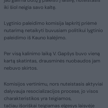
jau galima būtų jį paleisti į laisvę, nuteistasis
iki šiol neigia savo kaltę.
Lygtinio paleidimo komisija lapkritį priėmė
nutarimą netaikyti buvusiam politikui lygtinio
paleidimo iš Kauno kalėjimo.
Per visą kalinimo laiką V. Gapšys buvo vieną
kartą skatintas, drausminės nuobaudos jam
nebuvo skirtos.
Komisijos vertinimu, nors nuteistasis aktyviai
dalyvauja resocializacijos procese, jo visos
charakteristikos yra teigiamos,
tačiau išoriškai teigiamas elgesys laisvėje