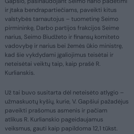
Gapšio, pasinaudojant Seimo nario padėtimi
ir įtaka bendrapartiečiams, paveikti kitus
valstybės tarnautojus – tuometinę Seimo
pirmininkę, Darbo partijos frakcijos Seime
narius, Seimo Biudžeto ir finansų komiteto
vadovybę ir narius bei žemės ūkio ministrę,
kad šie vykdydami įgaliojimus teisėtai ir
neteisėtai veiktų taip, kaip prašė R.
Kurlianskis.
Už tai buvo susitarta dėl neteisėto atlygio –
užmaskuotų kyšių, kurie, V. Gapšiui pažadėjus
paveikti prašomus asmenis ir pačiam
atlikus R. Kurlianskio pageidaujamus
veiksmus, gauti kaip papildoma 12,1 tūkst.