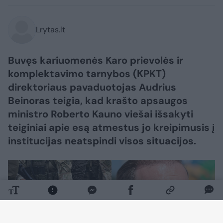
Lrytas.lt
Buvęs kariuomenės Karo prievolės ir
komplektavimo tarnybos (KPKT)
direktoriaus pavaduotojas Audrius
Beinoras teigia, kad krašto apsaugos
ministro Roberto Kauno viešai išsakyti
teiginiai apie esą atmestus jo kreipimusis į
institucijas neatspindi visos situacijos.