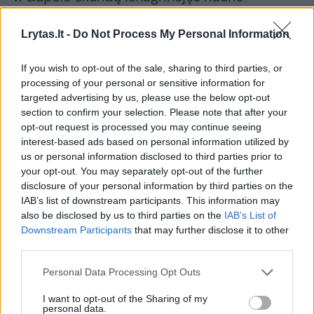
apylinkės teismo Kaišiadorių rūmų teisėjas R.
Lrytas.lt -
Do Not Process My Personal Information
Juodis atkreipė dėmesį, kad nuteistojo
suvokimas apie savo neteisėtą elgesį ir kaltės
If you wish to opt-out of the sale, sharing to third parties, or
kvestionavimas negali būti nevertinami
processing of your personal or sensitive information for
targeted advertising by us, please use the below opt-out
sprendžiant klausimą dėl lygtinio paleidimo.
section to confirm your selection. Please note that after your
opt-out request is processed you may continue seeing
interest-based ads based on personal information utilized by
„Būtina įvertinti, ar nuteistasis padarė tokią
us or personal information disclosed to third parties prior to
pažangą ir suprato savo veiksmus, kad jo
your opt-out. You may separately opt-out of the further
disclosure of your personal information by third parties on the
elgesio korekcija galėtų būti tęsiama
IAB’s list of downstream participants. This information may
probacijos sąlygomis. Šiuo atveju nuteistasis
also be disclosed by us to third parties on the
IAB’s List of
nesupranta savo elgesio ir iš jo kilusių
Downstream Participants
that may further disclose it to other
third parties.
pasekmių, kaltę dėl nusikalstamų veikų neigia.
Todėl akivaizdu, kad nuteistojo mąstymas ir
Personal Data Processing Opt Outs
elgesys vis dar reikalauja tęstinių, tikslingų
I want to opt-out of the Sharing of my
personal data.