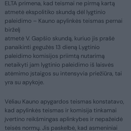
ELTA primena, kad teismai ne pirmą kartą
atmetė ekspolitiko skundą dėl lygtinio
paleidimo – Kauno apylinkės teismas pernai
birželį
atmetė V. Gapšio skundą, kuriuo jis prašė
panaikinti gegužės 13 dieną Lygtinio
paleidimo komisijos priimtą nutarimą
netaikyti jam lygtinio paleidimo iš laisvės
atėmimo įstaigos su intensyvia priežiūra, tai
yra su apykoje.
Vėliau Kauno apygardos teismas konstatavo,
kad apylinkės teismas ir komisija tinkamai
įvertino reikšmingas aplinkybes ir nepažeidė
teisės normų. Jis paskelbė, kad asmeniniai