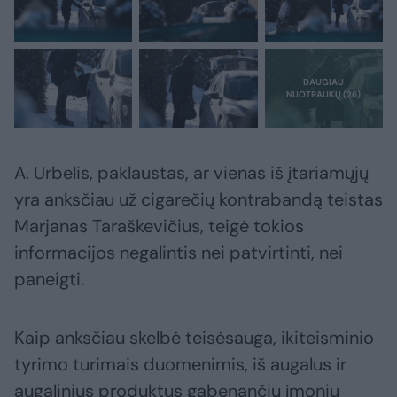
A. Urbelis, paklaustas, ar vienas iš įtariamųjų
yra anksčiau už cigarečių kontrabandą teistas
Marjanas Taraškevičius, teigė tokios
informacijos negalintis nei patvirtinti, nei
paneigti.
Kaip anksčiau skelbė teisėsauga, ikiteisminio
tyrimo turimais duomenimis, iš augalus ir
augalinius produktus gabenančių įmonių