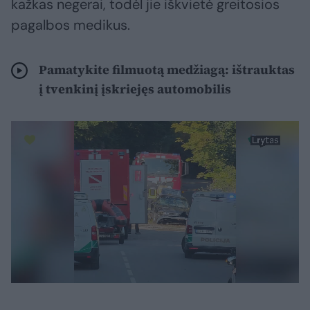
kažkas negerai, todėl jie iškvietė greitosios
pagalbos medikus.
Pamatykite filmuotą medžiagą: ištrauktas
į tvenkinį įskriejęs automobilis