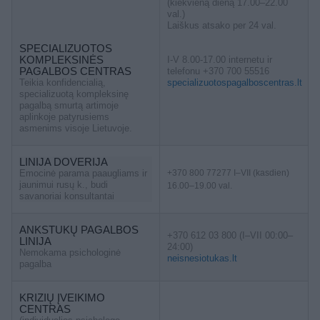
(kiekvieną dieną 17.00–22.00
val.)
Laiškus atsako per 24 val.
SPECIALIZUOTOS
KOMPLEKSINĖS
I-V 8.00-17.00 internetu ir
PAGALBOS CENTRAS
telefonu +370 700 55516
Teikia konfidencialią,
specializuotospagalboscentras.lt
specializuotą kompleksinę
pagalbą smurtą artimoje
aplinkoje patyrusiems
asmenims visoje Lietuvoje.
LINIJA DOVERIJA
Emocinė parama paaugliams ir
+370 800 77277 I–VII (kasdien)
jaunimui rusų k., budi
16.00–19.00 val.
savanoriai konsultantai
ANKSTUKŲ PAGALBOS
+370 612 03 800 (I–VII 00:00–
LINIJA
24:00)
Nemokama psichologinė
neisnesiotukas.lt
pagalba
KRIZIŲ ĮVEIKIMO
CENTRAS