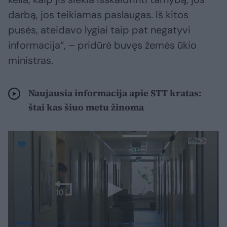
darbą, jos teikiamas paslaugas. Iš kitos
pusės, ateidavo lygiai taip pat negatyvi
informacija“, – pridūrė buvęs žemės ūkio
ministras.
Naujausia informacija apie STT kratas:
štai kas šiuo metu žinoma