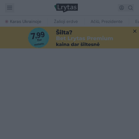
Karas Ukrainoje
Žalioji erdvė
Ačiū, Prezidente
E