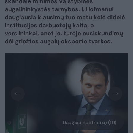
skandale minimos Valstybinės
augalininkystės tarnybos. I. Hofmanui
daugiausia klausimų tuo metu kėlė didelė
institucijos darbuotojų kaita, o
verslininkai, anot jo, turėjo nusiskundimų
dėl griežtos augalų eksporto tvarkos.
Daugiau nuotraukų (10)