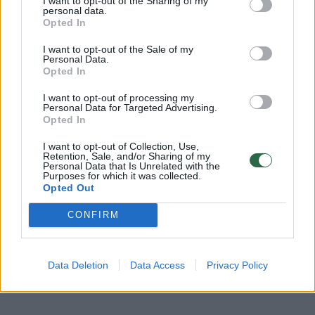
I want to opt-out of the Sharing of my
personal data.
Opted In
I want to opt-out of the Sale of my
Personal Data.
Komentuoti po šiuo straipsniu
Opted In
I want to opt-out of processing my
Komentuoti gali tik Lrytas registruoti vartotojai.
Personal Data for Targeted Advertising.
Prisijunkite prie registruotų vartotojų
Opted In
bendruomenės ir bendraukite komentaruose!
I want to opt-out of Collection, Use,
Retention, Sale, and/or Sharing of my
Personal Data that Is Unrelated with the
Purposes for which it was collected.
Opted Out
Rodyti komentarus
CONFIRM
Prisijungti komentatoriams
Data Deletion
Data Access
Privacy Policy