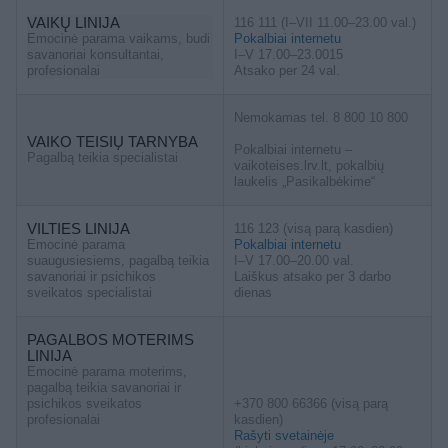
VAIKŲ LINIJA
116 111 (I–VII 11.00–23.00 val.)
Emocinė parama vaikams, budi
Pokalbiai internetu
savanoriai konsultantai,
I–V 17.00–23.0015
profesionalai
Atsako per 24 val.
Nemokamas tel. 8 800 10 800
VAIKO TEISIŲ TARNYBA
Pokalbiai internetu –
Pagalbą teikia specialistai
vaikoteises.lrv.lt, pokalbių
laukelis „Pasikalbėkime“
VILTIES LINIJA
116 123 (visą parą kasdien)
Emocinė parama
Pokalbiai internetu
suaugusiesiems, pagalbą teikia
I–V 17.00–20.00 val.
savanoriai ir psichikos
Laiškus atsako per 3 darbo
sveikatos specialistai
dienas
PAGALBOS MOTERIMS
LINIJA
Emocinė parama moterims,
pagalbą teikia savanoriai ir
psichikos sveikatos
+370 800 66366 (visą parą
profesionalai
kasdien)
Rašyti svetainėje