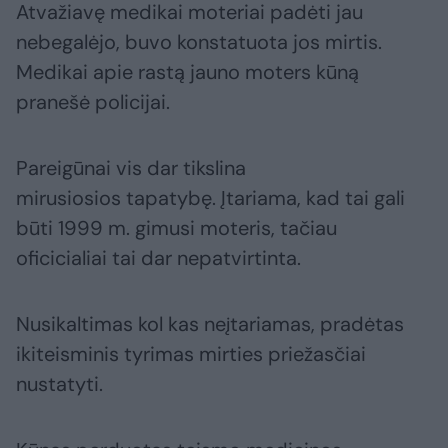
Atvažiavę medikai moteriai padėti jau
nebegalėjo, buvo konstatuota jos mirtis.
Medikai apie rastą jauno moters kūną
pranešė policijai.
Pareigūnai vis dar tikslina
mirusiosios tapatybę. Įtariama, kad tai gali
būti 1999 m. gimusi moteris, tačiau
oficicialiai tai dar nepatvirtinta.
Nusikaltimas kol kas neįtariamas, pradėtas
ikiteisminis tyrimas mirties priežasčiai
nustatyti.