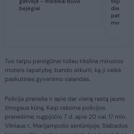
gatvėje – medikai buvo
toje pači
bejėgiai
dieną ras
paties a
moterys
Tuo tarpu pareigūnai toliau tikslina mirusios
moters tapatybę, bando atkurti, ką ji veikė
paskutines gyvenimo valandas.
Policija praneša ir apie dar vieną rastą jauno
žmogaus kūną. Kaip rašoma policijos
pranešime, rugpjūčio 7 d. apie 20 val. 17 min.
Vilniaus r., Marijampolio seniūnijoje, Slabados