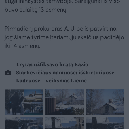
augalininkystės tarnyboje, pareigūnai iš viso
buvo sulaikę 13 asmenų.
Pirmadienį prokuroras A. Urbelis patvirtino,
jog šiame tyrime įtariamųjų skaičius padidėjo
iki 14 asmenų.
Lrytas užfiksavo kratą Kazio
Starkevičiaus namuose: išskirtiniuose
kadruose – veiksmas kieme