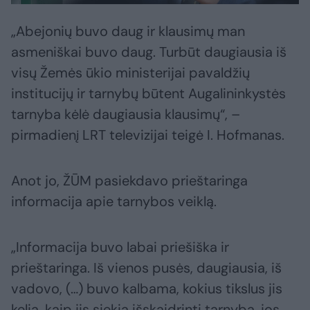
„Abejonių buvo daug ir klausimų man
asmeniškai buvo daug. Turbūt daugiausia iš
visų Žemės ūkio ministerijai pavaldžių
institucijų ir tarnybų būtent Augalininkystės
tarnyba kėlė daugiausia klausimų“, –
pirmadienį LRT televizijai teigė I. Hofmanas.
Anot jo, ŽŪM pasiekdavo prieštaringa
informacija apie tarnybos veiklą.
„Informacija buvo labai priešiška ir
prieštaringa. Iš vienos pusės, daugiausia, iš
vadovo, (…) buvo kalbama, kokius tikslus jis
kelia, kaip jis siekia išskaidrinti tarnybą, jos