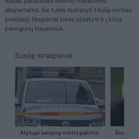
Kūnas perduotas teismo medicinos
ekspertams, šie turės nustatyti tikslią mirties
priežastį. Ekspertai turės atsakyti ir į kitus
pareigūnų klausimus.
Susiję straipsniai
Alytuje senjorę mirtis pakirto
Šiurpūs 