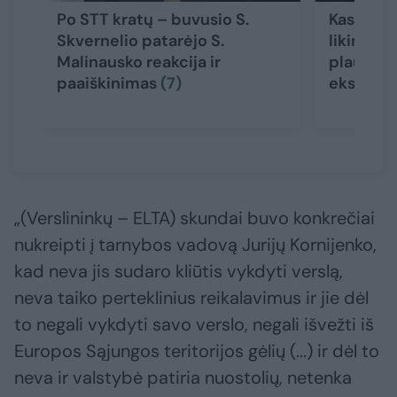
Po STT kratų – buvusio S.
Kas „suvi
Skvernelio patarėjo S.
likimas g
Malinausko reakcija ir
plauko: 
paaiškinimas
(7)
ekspert
„(Verslininkų – ELTA) skundai buvo konkrečiai
nukreipti į tarnybos vadovą Jurijų Kornijenko,
kad neva jis sudaro kliūtis vykdyti verslą,
neva taiko perteklinius reikalavimus ir jie dėl
to negali vykdyti savo verslo, negali išvežti iš
Europos Sąjungos teritorijos gėlių (...) ir dėl to
neva ir valstybė patiria nuostolių, netenka