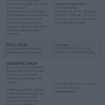
(individualios psichologo
konsultacijos gyvai, per Skype
www.krizesiveikimas.lt
ar Messenger)
+370 640 51555
Mūsų savanoriai psichologai,
Antakalnio g. 97–47, Vilnius (I–
psichoterapeutai šešias dienas
V 16.00– 20.00 val., VI 12.00–
per savaitę budėjimų metu
16.00 val., švenčių dienomis ir
teikia skubią psichologinę
sekmadieniais nedirba)
pagalbą sudėtingas gyvenimo
situacijas išgyvenantiems
žmonėms
TĖVŲ LINIJA
tevulinija.lt
Emocinė parama tėvams,
+370 800 90012 (I–V 9.00–
pagalbą teikia psichologai
13.00 val. ir 17.00–21.00 val.)
SIDABRINĖ LINIJA
Emocinė parama senjorams,
pagalbą teikia profesionalūs
konsultantai, reguliariai
bendrauja savanoriai ir kiti
senjorai
+370 800 80020 (I–V 8–22 val.,
VI–VII 11–19 val.)
Prireikus pagalbos, jaučiant
sidabrinelinija.lt
poreikį būti išklausytam, ar
tiesiog norint susirasti
bendramintį nuolatiniam
bendravimui telefonu,