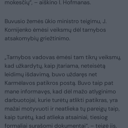
mokesčių“, – aiškino I. Hofmanas.
Buvusio žemės ūkio ministro teigimu, J.
Kornijenko ėmėsi veiksmų dėl tarnybos
atsakomybių griežtinimo.
„Tarnybos vadovas ėmėsi tam tikrų veiksmų,
kad užkardytų, kaip įtariama, neteisėtą
leidimų išdavimą, buvo uždaręs net
Karmėlavos patikros postą. Buvo taip pat
mane informavęs, kad dėl mažo atlyginimo
darbuotojai, kurie turėtų atlikti patikras, yra
mažai motyvuoti ir neatlieka tų pareigų taip,
kaip turėtų, kad atlieka atsainiai, tiesiog
formaliai surašomi dokumentai“, – teigė jis.