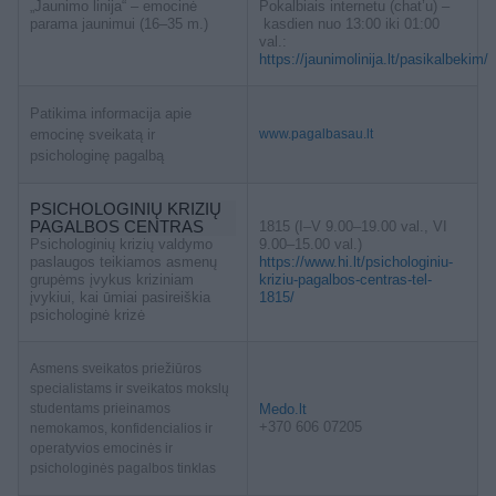
„Jaunimo linija“ – emocinė
Pokalbiais internetu (chat’u) –
parama jaunimui (16–35 m.)
kasdien nuo 13:00 iki 01:00
val.:
https://jaunimolinija.lt/pasikalbekim/
Patikima informacija apie
emocinę sveikatą ir
www.pagalbasau.lt
psichologinę pagalbą
PSICHOLOGINIŲ KRIZIŲ
PAGALBOS CENTRAS
1815 (I–V 9.00–19.00 val., VI
Psichologinių krizių valdymo
9.00–15.00 val.)
paslaugos teikiamos asmenų
https://www.hi.lt/psichologiniu-
grupėms įvykus kriziniam
kriziu-pagalbos-centras-tel-
įvykiui, kai ūmiai pasireiškia
1815/
psichologinė krizė
Asmens sveikatos priežiūros
specialistams ir sveikatos mokslų
studentams prieinamos
Medo.lt
+370 606 07205
nemokamos, konfidencialios ir
operatyvios emocinės ir
psichologinės pagalbos tinklas