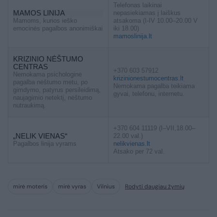
Telefonas laikinai
MAMOS LINIJA
nepasiekiamas į laiškus
Mamoms, kurios ieško
atsakoma (I-IV 10.00–20.00 V
emocinės pagalbos anonimiškai
iki 18.00)
mamoslinija.lt
KRIZINIO NĖŠTUMO
CENTRAS
+370 603 57912
Nemokama psichologinė
krizinionestumocentras.lt
pagalba nėštumo metu, po
Nemokama pagalba teikiama
gimdymo, patyrus persileidimą,
gyvai, telefonu, internetu.
naujagimio netektį, nėštumo
nutraukimą.
+370 604 11119 (I–VII,18.00–
„NELIK VIENAS“
22.00 val.)
Pagalbos linija vyrams
nelikvienas.lt
Atsako per 72 val.
mirė moteris
mirė vyras
Vilnius
Rodyti daugiau žymių