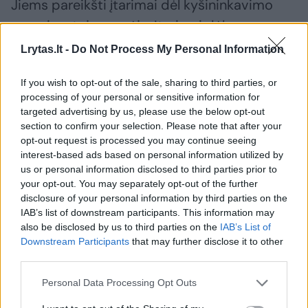
Jiems pareikšti įtarimai dėl kyšininkavimo
organizuotoje grupėje. Įtarimai dėl
kyšininkavimo, papirkimo ir prekybos
Lrytas.lt -
Do Not Process My Personal Information
poveikiu veikiant organizuotoje grupėje taip
If you wish to opt-out of the sale, sharing to third parties, or
pat pareikšti ir 7 privačių įmonių vadovams
processing of your personal or sensitive information for
bei susijusiems asmenims.
targeted advertising by us, please use the below opt-out
section to confirm your selection. Please note that after your
opt-out request is processed you may continue seeing
Per daugiau nei 100 kratų paimta daugiau nei
interest-based ads based on personal information utilized by
us or personal information disclosed to third parties prior to
1,3 mln. eurų grynųjų pinigų, 8 kilogramai
your opt-out. You may separately opt-out of the further
aukso, kurio vertė apie 1 milijonas eurų, taip
disclosure of your personal information by third parties on the
pat buvo rasta 11 tūkst. pakelių cigarečių, 14
IAB’s list of downstream participants. This information may
also be disclosed by us to third parties on the
IAB’s List of
tūkst. litrų alkoholio, kokaino ir sprogmenų.
Downstream Participants
that may further disclose it to other
third parties.
Ignas Hofmanas
Žemės ūkio ministerija (ŽŪM)
Personal Data Processing Opt Outs
Valstybinė augalininkystės tarnyba
Rodyti daugiau žymių