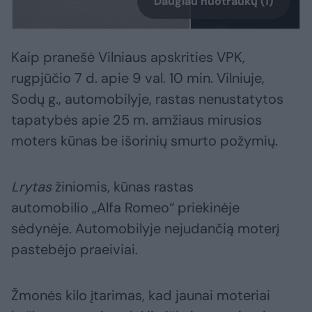
Daugiau nuotraukų (1)
Kaip pranešė Vilniaus apskrities VPK,
rugpjūčio 7 d. apie 9 val. 10 min. Vilniuje,
Sodų g., automobilyje, rastas nenustatytos
tapatybės apie 25 m. amžiaus mirusios
moters kūnas be išorinių smurto požymių.
Lrytas
žiniomis, kūnas rastas
automobilio „Alfa Romeo“ priekinėje
sėdynėje. Automobilyje nejudančią moterį
pastebėjo praeiviai.
Žmonės kilo įtarimas, kad jaunai moteriai