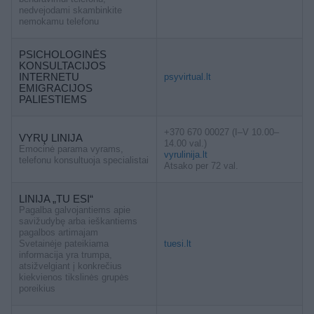
nedvejodami skambinkite
nemokamu telefonu
PSICHOLOGINĖS
KONSULTACIJOS
INTERNETU
psyvirtual.lt
EMIGRACIJOS
PALIESTIEMS
+370 670 00027 (I–V 10.00–
VYRŲ LINIJA
14.00 val.)
Emocinė parama vyrams,
vyrulinija.lt
telefonu konsultuoja specialistai
Atsako per 72 val.
LINIJA „TU ESI“
Pagalba galvojantiems apie
savižudybę arba ieškantiems
pagalbos artimajam
Svetainėje pateikiama
tuesi.lt
informacija yra trumpa,
atsižvelgiant į konkrečius
kiekvienos tikslinės grupės
poreikius