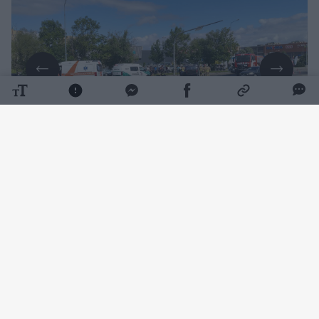
Daugiau nuotraukų (3)
11 val. 15 min. buvo gautas pranešimas avariją
apie Tilžės gatvėje ir po susidūrimo apvirtusį
automobilį.
Paaiškėjo, kad 86 metų šiauliečio
vairuojamas „Opel Meriva“ važiuodamas