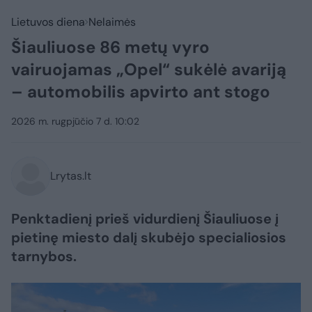
Lietuvos diena
Nelaimės
Šiauliuose 86 metų vyro
vairuojamas „Opel“ sukėlė avariją
– automobilis apvirto ant stogo
2026 m. rugpjūčio 7 d. 10:02
Lrytas.lt
Penktadienį prieš vidurdienį Šiauliuose į
pietinę miesto dalį skubėjo specialiosios
tarnybos.