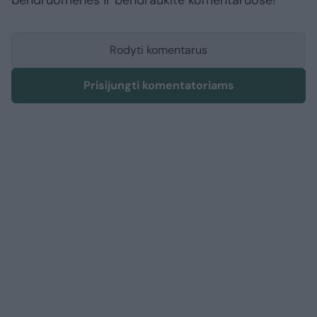
bendruomenės ir bendraukite komentaruose!
Rodyti komentarus
Prisijungti komentatoriams