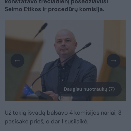
konstatavo trečiadienį posėdžiavusi
Seimo Etikos ir procedūrų komisija.
Daugiau nuotraukų (7)
Už tokią išvadą balsavo 4 komisijos nariai, 3
pasisakė prieš, o dar 1 susilaikė.