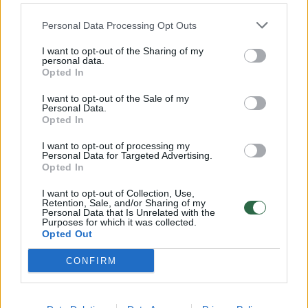
„Kai kažkas važiavo čia, prie Seimo, budėti, G.
Personal Data Processing Opt Outs
Nausėda stojo į Komunistų partiją. Kažkas
I want to opt-out of the Sharing of my
personal data.
rinkosi būti čia, Seime, prie barikadų, o
Opted In
kažkas rinkosi daryti karjerą su Komunistų
I want to opt-out of the Sale of my
partija“, – teigė parlamentaras.
Personal Data.
Opted In
I want to opt-out of processing my
Pats Seimo narys vėliau tikino, jog neskleidė
Personal Data for Targeted Advertising.
Opted In
melo, o faktas apie G. Nausėdos priklausymą
I want to opt-out of Collection, Use,
Komunistų partijai, jo teigimu, yra viešai
Retention, Sale, and/or Sharing of my
Personal Data that Is Unrelated with the
žinomas.
Purposes for which it was collected.
Opted Out
„Pasisakyme nebuvo minima Lietuvos
CONFIRM
Prezidentūros institucija, nebuvo žeminimas
jos vardas, nebuvo raginama nepasitikėti ja.