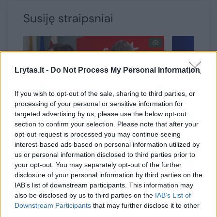
Susiję straipsniai
Lrytas.lt -
Do Not Process My Personal Information
If you wish to opt-out of the sale, sharing to third parties, or
processing of your personal or sensitive information for
targeted advertising by us, please use the below opt-out
section to confirm your selection. Please note that after your
opt-out request is processed you may continue seeing
„Mediaskopas“: žiniasklaidoje
Vyriausy
interest-based ads based on personal information utilized by
mažėja I. Ruginienės
pažangos
us or personal information disclosed to third parties prior to
paminėjimų, auga – R.
atnaujin
your opt-out. You may separately opt-out of the further
Žemaitaičio
disclosure of your personal information by third parties on the
IAB’s list of downstream participants. This information may
also be disclosed by us to third parties on the
IAB’s List of
Downstream Participants
that may further disclose it to other
third parties.