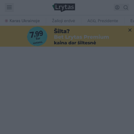
Karas Ukrainoje
Žalioji erdvė
Ačiū, Prezidente
E