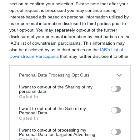
section to confirm your selection. Please note that after your
opt-out request is processed you may continue seeing
interest-based ads based on personal information utilized by
Susiję straipsniai
us or personal information disclosed to third parties prior to
your opt-out. You may separately opt-out of the further
disclosure of your personal information by third parties on the
IAB’s list of downstream participants. This information may
also be disclosed by us to third parties on the
IAB’s List of
Downstream Participants
that may further disclose it to other
third parties.
Personal Data Processing Opt Outs
I want to opt-out of the Sharing of my
personal data.
Opted In
Prokuratūra rengiasi teismui
I. Rugini
perduoti Alytaus rajono
popieži
I want to opt-out of the Sale of my
Personal Data.
merės R. Vitkauskienės
Opted In
„čekiukų“ bylą
I want to opt-out of processing my
Personal Data for Targeted Advertising.
Opted In