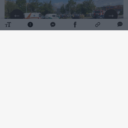
Daugiau nuotraukų (3)
11 val. 15 min. buvo gautas pranešimas avariją
apie Tilžės gatvėje ir po susidūrimo apvirtusį
automobilį.
Paaiškėjo, kad 86 metų šiauliečio
vairuojamas „Opel Meriva“ važiuodamas
antrąją eismo juosta staiga metėsi į pirmąją.