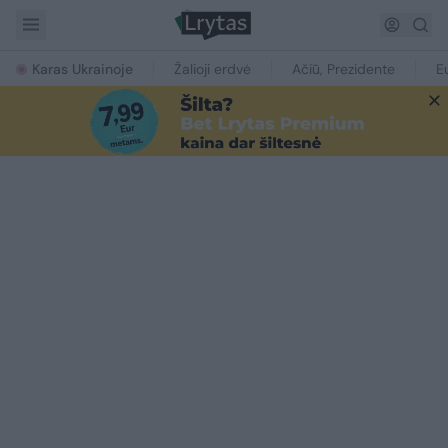
Karas Ukrainoje
Žalioji erdvė
Ačiū, Prezidente
E