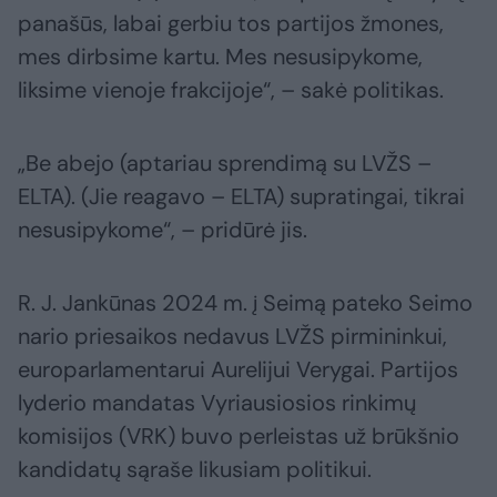
panašūs, labai gerbiu tos partijos žmones,
mes dirbsime kartu. Mes nesusipykome,
liksime vienoje frakcijoje“, – sakė politikas.
„Be abejo (aptariau sprendimą su LVŽS –
ELTA). (Jie reagavo – ELTA) supratingai, tikrai
nesusipykome“, – pridūrė jis.
R. J. Jankūnas 2024 m. į Seimą pateko Seimo
nario priesaikos nedavus LVŽS pirmininkui,
europarlamentarui Aurelijui Verygai. Partijos
lyderio mandatas Vyriausiosios rinkimų
komisijos (VRK) buvo perleistas už brūkšnio
kandidatų sąraše likusiam politikui.