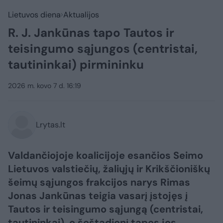
Lietuvos diena
Aktualijos
R. J. Jankūnas tapo Tautos ir
teisingumo sąjungos (centristai,
tautininkai) pirmininku
2026 m. kovo 7 d. 16:19
Lrytas.lt
Valdančiojoje koalicijoje esančios Seimo
Lietuvos valstiečių, žaliųjų ir Krikščioniškų
šeimų sąjungos frakcijos narys Rimas
Jonas Jankūnas teigia vasarį įstojęs į
Tautos ir teisingumo sąjungą (centristai,
tautininkai), o šeštadienį tapęs jos