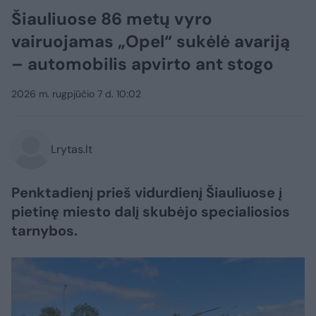
Šiauliuose 86 metų vyro
vairuojamas „Opel“ sukėlė avariją
– automobilis apvirto ant stogo
2026 m. rugpjūčio 7 d. 10:02
Lrytas.lt
Penktadienį prieš vidurdienį Šiauliuose į
pietinę miesto dalį skubėjo specialiosios
tarnybos.