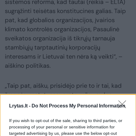
sistemos reforma, kad tautai (reikia – ELTA)
sugrąžinti teisėtas konstitucines galias. Taip
pat, kad globalios organizacijos, įvairios
klimato kontrolės organizacijos, Pasaulinė
sveikatos organizacija iš tikrųjų tarnauja
stambiųjų tarptautinių korporacijų
interesams ir Lietuvai ten nėra ką veikti“, –
aiškino politikas.
„Taip pat, aišku, prisidėjo prie to ir tai, kad
žmonės, matyt, nesuprato mūsų su Ignu
Vėgėle ėjimo į rinkimus kartu su „valstiečių“
Lrytas.lt -
Do Not Process My Personal Information
sąrašu. Nepaisant tikrai didelės pagarbos
If you wish to opt-out of the sale, sharing to third parties, or
Lietuvos valstiečių ir žaliųjų sąjungai,
processing of your personal or sensitive information for
padariau tokį sprendimą“, – komentavo jis.
targeted advertising by us, please use the below opt-out