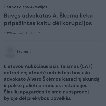
Lietuvos diena
Aktualijos
Buvęs advokatas A. Škėma lieka
pripažintas kaltu dėl korupcijos
2026 m. kovo 10 d. 15:17
Lrytas.lt
Lietuvos Aukščiausiasis Teismas (LAT)
antradienį atmetė nuteistojo buvusio
advokato Aivaro Škėmos kasacinį skundą
ir paliko galioti pirmosios instancijos
Šiaulių apygardos teismo nuosprendį
byloje dėl prekybos poveikiu.