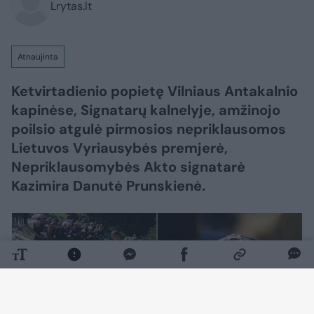
Lrytas.lt
Atnaujinta
Ketvirtadienio popietę Vilniaus Antakalnio
kapinėse, Signatarų kalnelyje, amžinojo
poilsio atgulė pirmosios nepriklausomos
Lietuvos Vyriausybės premjerė,
Nepriklausomybės Akto signatarė
Kazimira Danutė Prunskienė.