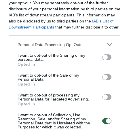
kasacinis skundas buvo atmestas, o
your opt-out. You may separately opt-out of the further
ankstesnių instancijų teismų sprendimai
disclosure of your personal information by third parties on the
IAB’s list of downstream participants. This information may
palikti nepakeisti.
also be disclosed by us to third parties on the
IAB’s List of
Downstream Participants
that may further disclose it to other
third parties.
Ikiteisminį tyrimą organizavo ir jam vadovavo
Šiaulių apygardos prokuratūros Organizuotų
Personal Data Processing Opt Outs
nusikaltimų ir korupcijos tyrimo skyriaus
I want to opt-out of the Sharing of my
personal data.
prokuroras. Tyrimą atliko Specialiųjų tyrimų
Opted In
tarnybos pareigūnai.
I want to opt-out of the Sale of my
Personal Data.
Opted In
LAT konstatavo, kad abiejų instancijų teismai
I want to opt-out of processing my
teisės taikymo klaidų ar esminių proceso
Personal Data for Targeted Advertising.
Opted In
pažeidimų nepadarė.
I want to opt-out of Collection, Use,
Retention, Sale, and/or Sharing of my
Personal Data that Is Unrelated with the
Kasatoriaus argumentas, kad dėl pranešimo
Purposes for which it was collected.