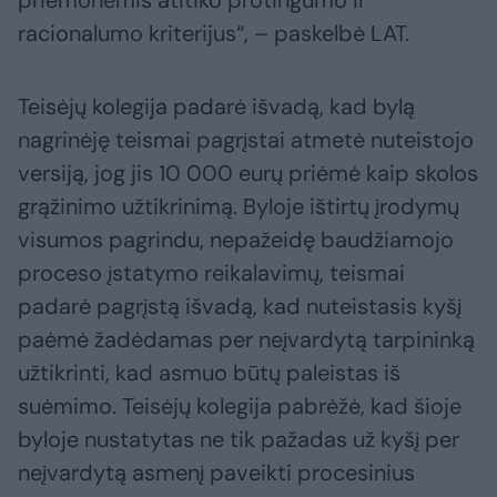
priemonėmis atitiko protingumo ir
racionalumo kriterijus“, – paskelbė LAT.
Teisėjų kolegija padarė išvadą, kad bylą
nagrinėję teismai pagrįstai atmetė nuteistojo
versiją, jog jis 10 000 eurų priėmė kaip skolos
grąžinimo užtikrinimą. Byloje ištirtų įrodymų
visumos pagrindu, nepažeidę baudžiamojo
proceso įstatymo reikalavimų, teismai
padarė pagrįstą išvadą, kad nuteistasis kyšį
paėmė žadėdamas per neįvardytą tarpininką
užtikrinti, kad asmuo būtų paleistas iš
suėmimo. Teisėjų kolegija pabrėžė, kad šioje
byloje nustatytas ne tik pažadas už kyšį per
neįvardytą asmenį paveikti procesinius