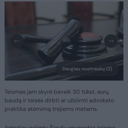
Daugiau nuotraukų (2)
Teismas jam skyrė beveik 30 tūkst. eurų
baudą ir teisės dirbti ar užsiimti advokato
praktika atėmimą trejiems metams.
Anksčiau priimtu Šiaulių apygardos teismo