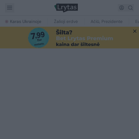
Karas Ukrainoje
Žalioji erdvė
Ačiū, Prezidente
E