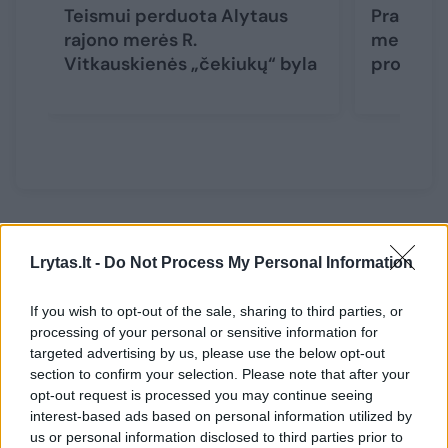
Teismui perduota Alytaus
Prasided
rajono merės R.
mero E. 
Vitkauskienės „čekiukų“ byla
procesa
Kasaciniu skundu nuteistasis prašė panaikinti
Lrytas.lt -
Do Not Process My Personal Information
anksčiau priimtus teismų sprendimus, tačiau
Lietuvos Aukščiausiasis Teismas konstatavo,
If you wish to opt-out of the sale, sharing to third parties, or
kad apeliacinės instancijos teismas tinkamai
processing of your personal or sensitive information for
targeted advertising by us, please use the below opt-out
įvertino bylos aplinkybes, teisingai pritaikė
section to confirm your selection. Please note that after your
baudžiamąjį įstatymą ir nepadarė esminių
opt-out request is processed you may continue seeing
baudžiamojo proceso pažeidimų. Todėl
interest-based ads based on personal information utilized by
us or personal information disclosed to third parties prior to