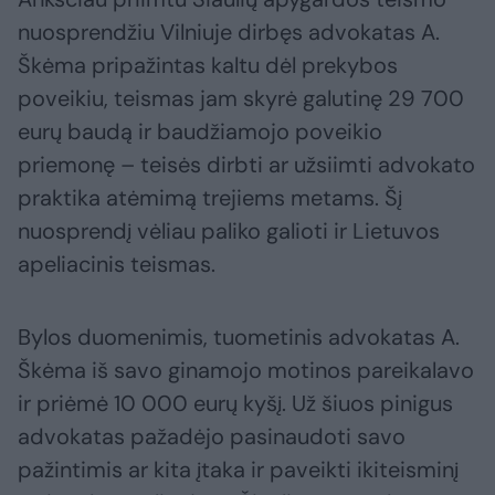
nuosprendžiu Vilniuje dirbęs advokatas A.
Škėma pripažintas kaltu dėl prekybos
poveikiu, teismas jam skyrė galutinę 29 700
eurų baudą ir baudžiamojo poveikio
priemonę – teisės dirbti ar užsiimti advokato
praktika atėmimą trejiems metams. Šį
nuosprendį vėliau paliko galioti ir Lietuvos
apeliacinis teismas.
Bylos duomenimis, tuometinis advokatas A.
Škėma iš savo ginamojo motinos pareikalavo
ir priėmė 10 000 eurų kyšį. Už šiuos pinigus
advokatas pažadėjo pasinaudoti savo
pažintimis ar kita įtaka ir paveikti ikiteisminį