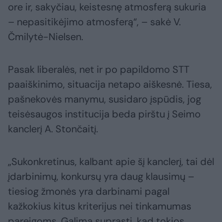
ore ir, sakyčiau, keistesnę atmosferą sukuria
– nepasitikėjimo atmosferą“, – sakė V.
Čmilytė-Nielsen.
Pasak liberalės, net ir po papildomo STT
paaiškinimo, situacija netapo aiškesnė. Tiesa,
pašnekovės manymu, susidaro įspūdis, jog
teisėsaugos institucija beda pirštu į Seimo
kanclerį A. Stončaitį.
„Sukonkretinus, kalbant apie šį kanclerį, tai dėl
įdarbinimų, konkursų yra daug klausimų –
tiesiog žmonės yra darbinami pagal
kažkokius kitus kriterijus nei tinkamumas
pareigoms. Galima suprasti, kad tokios