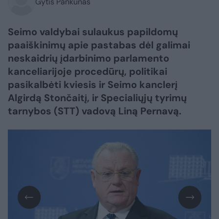
Gytis Pankūnas
Seimo valdybai sulaukus papildomų
paaiškinimų apie pastabas dėl galimai
neskaidrių įdarbinimo parlamento
kanceliarijoje procedūrų, politikai
pasikalbėti kviesis ir Seimo kanclerį
Algirdą Stončaitį, ir Specialiųjų tyrimų
tarnybos (STT) vadovą Liną Pernavą.