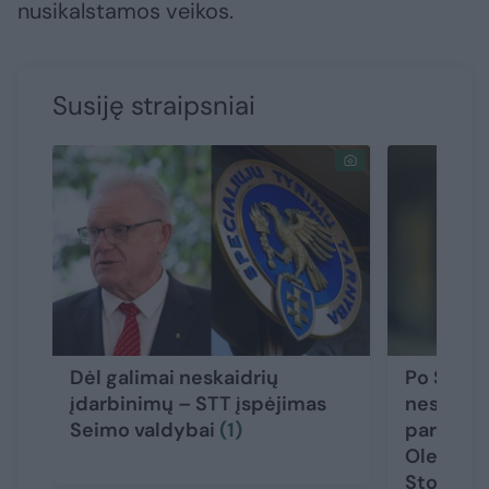
nusikalstamos veikos.
Susiję straipsniai
Dėl galimai neskaidrių
Po STT p
įdarbinimų – STT įspėjimas
neskaidr
Seimo valdybai
(1)
parlamen
Olekas su
Stončaič