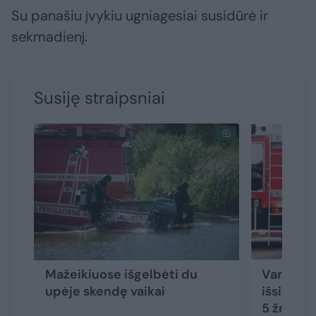
Su panašiu įvykiu ugniagesiai susidūrė ir
sekmadienį.
Susiję straipsniai
Mažeikiuose išgelbėti du
Varėnos 
upėje skendę vaikai
išsiveržu
5 žmonė