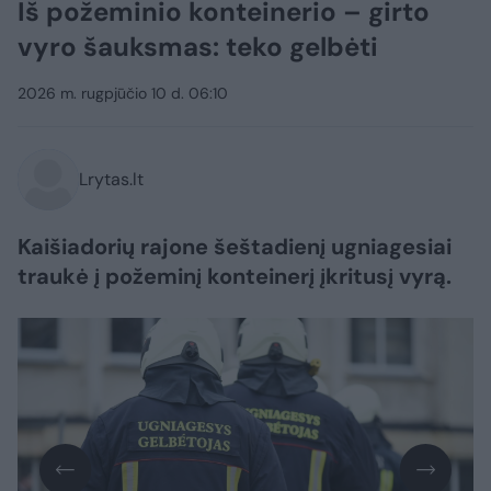
Iš požeminio konteinerio – girto
vyro šauksmas: teko gelbėti
2026 m. rugpjūčio 10 d. 06:10
Lrytas.lt
Kaišiadorių rajone šeštadienį ugniagesiai
traukė į požeminį konteinerį įkritusį vyrą.