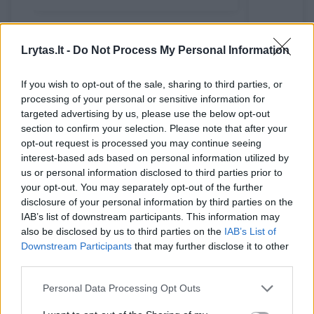
Lrytas.lt -
Do Not Process My Personal Information
If you wish to opt-out of the sale, sharing to third parties, or
15.04 val. gautas pranešimas, kad Kaune,
processing of your personal or sensitive information for
targeted advertising by us, please use the below opt-out
Šiaurės prospekte, į garažo duobę įkrito ir iš
section to confirm your selection. Please note that after your
jos išlipti negalintis vyras.
opt-out request is processed you may continue seeing
interest-based ads based on personal information utilized by
us or personal information disclosed to third parties prior to
Nukentėjusysis rastas sąmoningas. Jam
your opt-out. You may separately opt-out of the further
disclosure of your personal information by third parties on the
uždėtas kaklo įtvaras, asmuo paguldytas ant
IAB’s list of downstream participants. This information may
specialiųjų kietųjų neštuvų, saugiai iškeltas iš
also be disclosed by us to third parties on the
IAB’s List of
Downstream Participants
that may further disclose it to other
duobės ir perduotas medikams.
third parties.
Personal Data Processing Opt Outs
Kaišiadorių rajonas
ugniagesiai
konteineris