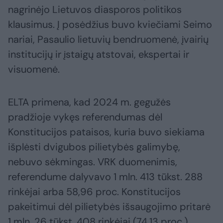
nagrinėjo Lietuvos diasporos politikos
klausimus. Į posėdžius buvo kviečiami Seimo
nariai, Pasaulio lietuvių bendruomenė, įvairių
institucijų ir įstaigų atstovai, ekspertai ir
visuomenė.
ELTA primena, kad 2024 m. gegužės
pradžioje vykęs referendumas dėl
Konstitucijos pataisos, kuria buvo siekiama
išplėsti dvigubos pilietybės galimybę,
nebuvo sėkmingas. VRK duomenimis,
referendume dalyvavo 1 mln. 413 tūkst. 288
rinkėjai arba 58,96 proc. Konstitucijos
pakeitimui dėl pilietybės išsaugojimo pritarė
1 mln. 26 tūkst. 408 rinkėjai (74,13 proc.),