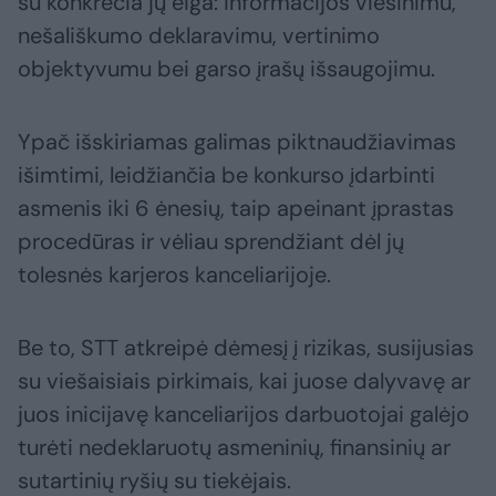
su konkrečia jų eiga: informacijos viešinimu,
nešališkumo deklaravimu, vertinimo
objektyvumu bei garso įrašų išsaugojimu.
Ypač išskiriamas galimas piktnaudžiavimas
išimtimi, leidžiančia be konkurso įdarbinti
asmenis iki 6 ėnesių, taip apeinant įprastas
procedūras ir vėliau sprendžiant dėl jų
tolesnės karjeros kanceliarijoje.
Be to, STT atkreipė dėmesį į rizikas, susijusias
su viešaisiais pirkimais, kai juose dalyvavę ar
juos inicijavę kanceliarijos darbuotojai galėjo
turėti nedeklaruotų asmeninių, finansinių ar
sutartinių ryšių su tiekėjais.