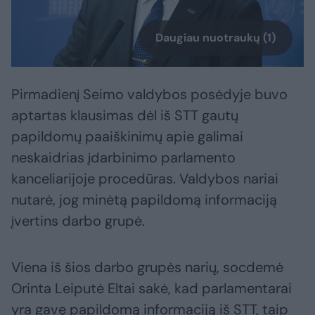
Daugiau nuotraukų (1)
Pirmadienį Seimo valdybos posėdyje buvo
aptartas klausimas dėl iš STT gautų
papildomų paaiškinimų apie galimai
neskaidrias įdarbinimo parlamento
kanceliarijoje procedūras. Valdybos nariai
nutarė, jog minėtą papildomą informaciją
įvertins darbo grupė.
Viena iš šios darbo grupės narių, socdemė
Orinta Leiputė Eltai sakė, kad parlamentarai
yra gavę papildomą informaciją iš STT, taip