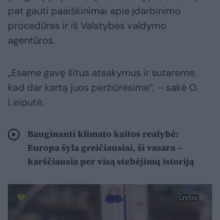
pat gauti paaiškinimai apie įdarbinimo
procedūras ir iš Valstybės valdymo
agentūros.
„Esame gavę šitus atsakymus ir sutarėme,
kad dar kartą juos peržiūrėsime“, – sakė O.
Leiputė.
Bauginanti klimato kaitos realybė:
Europa šyla greičiausiai, ši vasara –
karščiausia per visą stebėjimų istoriją