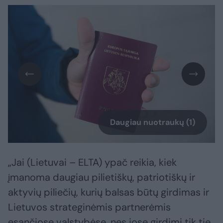
Daugiau nuotraukų (1)
„Jai (Lietuvai – ELTA) ypač reikia, kiek
įmanoma daugiau pilietiškų, patriotiškų ir
aktyvių piliečių, kurių balsas būtų girdimas ir
Lietuvos strateginėmis partnerėmis
esančiose valstybėse, nes jose girdimi tik tie,