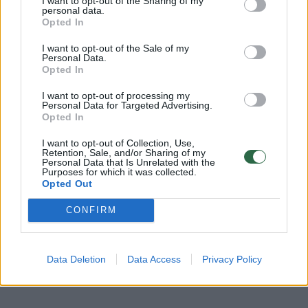
Rodyti daugiau žymių
I want to opt-out of the Sharing of my
personal data.
Opted In
I want to opt-out of the Sale of my
Personal Data.
Komentuoti po šiuo straipsniu
Opted In
I want to opt-out of processing my
Komentuoti gali tik Lrytas registruoti vartotojai.
Personal Data for Targeted Advertising.
Prisijunkite prie registruotų vartotojų
Opted In
bendruomenės ir bendraukite komentaruose!
I want to opt-out of Collection, Use,
Retention, Sale, and/or Sharing of my
Personal Data that Is Unrelated with the
Purposes for which it was collected.
Opted Out
Rodyti komentarus
CONFIRM
Prisijungti komentatoriams
Data Deletion
Data Access
Privacy Policy