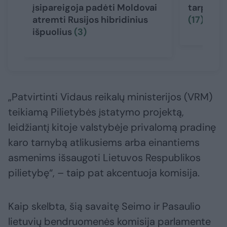
įsipareigoja padėti Moldovai
tarptaut
atremti Rusijos hibridinius
(17)
išpuolius
(3)
„Patvirtinti Vidaus reikalų ministerijos (VRM)
teikiamą Pilietybės įstatymo projektą,
leidžiantį kitoje valstybėje privalomą pradinę
karo tarnybą atlikusiems arba einantiems
asmenims išsaugoti Lietuvos Respublikos
pilietybę“, – taip pat akcentuoja komisija.
Kaip skelbta, šią savaitę Seimo ir Pasaulio
lietuvių bendruomenės komisija parlamente