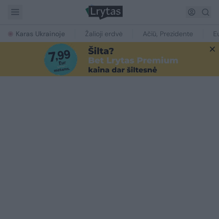
Karas Ukrainoje
Žalioji erdvė
Ačiū, Prezidente
E