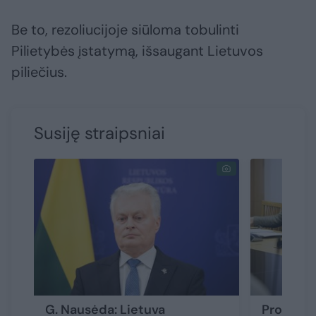
Be to, rezoliucijoje siūloma tobulinti
Pilietybės įstatymą, išsaugant Lietuvos
piliečius.
Susiję straipsniai
G. Nausėda: Lietuva
Profesor