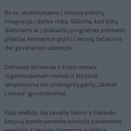
Be to, akcentuojama Lietuvos piliečių
integracija į darbo rinką. Siūloma, kad būtų
darbinami ar į stažuočių programas priimami
piliečiai, ketinantys grįžti į Lietuvą, tačiau vis
dar gyvenantys užsienyje.
Dėmesys skiriamas ir kitais metais
organizuojamam mokslo ir kūrybos
simpoziumui bei strateginių gairių „Globali
Lietuva“ įgyvendinimui.
Kaip skelbta, šią savaitę Seimo ir Pasaulio
lietuvių bendruomenės komisija parlamente
nagrinėjo Lietuvos diasporos politikos