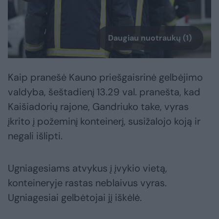
Daugiau nuotraukų (1)
Kaip pranešė Kauno priešgaisrinė gelbėjimo
valdyba, šeštadienį 13.29 val. pranešta, kad
Kaišiadorių rajone, Gandriuko take, vyras
įkrito į požeminį konteinerį, susižalojo koją ir
negali išlipti.
Ugniagesiams atvykus į įvykio vietą,
konteineryje rastas neblaivus vyras.
Ugniagesiai gelbėtojai jį iškėlė.