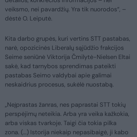
detalios, konkrečios informacijos – nei
veiksmo, nei pavardžių. Yra tik nuorodos“, –
dėstė O. Leiputė.
Kita darbo grupės, kuri vertins STT pastabas,
narė, opozicinės Liberalų sąjūdžio frakcijos
Seime seniūnė Viktorija Čmilytė-Nielsen Eltai
sakė, kad tarnybos sprendimas pateikti
pastabas Seimo valdybai apie galimai
neskaidrius procesus, sukėlė nuostabą.
„Neįprastas žanras, nes paprastai STT tokių
perspėjimų neteikia. Arba yra veika kažkokia,
arba viskas tvarkoje. Taigi čia tokia pilka
zona. (...) Istorija niekaip nepasibaigė, ji kabo