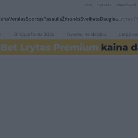
Orai
Lrytas.tv
Horoskopai
iena
Verslas
Sportas
Pasaulis
Žmonės
Sveikata
Daugiau
Lrytas 
e
Europos burės 2026
Gyvenu, ne skrolinu
Darbo ske