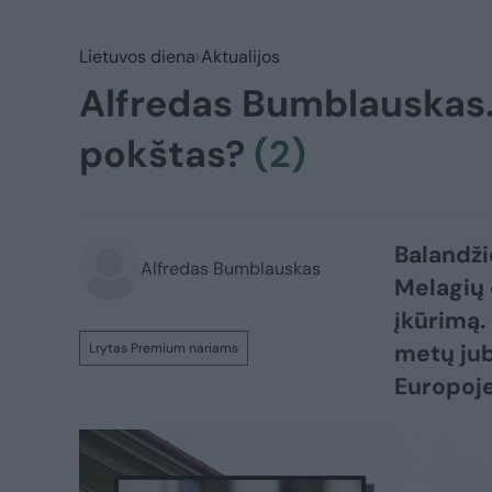
Lietuvos diena
Aktualijos
Alfredas Bumblauskas.
pokštas?
(2)
Balandži
Alfredas Bumblauskas
Melagių 
įkūrimą. 
metų jub
Lrytas Premium nariams
Europoje