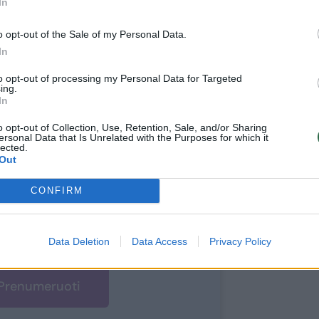
In
o opt-out of the Sale of my Personal Data.
In
to opt-out of processing my Personal Data for Targeted
ite skaityti
ing.
In
toliau?
o opt-out of Collection, Use, Retention, Sale, and/or Sharing
ersonal Data that Is Unrelated with the Purposes for which it
lected.
e prie mūsų bendruomenės
Out
ite prenumeratoriumi
CONFIRM
1
uo
Eur / mėn.
Data Deletion
Data Access
Privacy Policy
Prenumeruoti