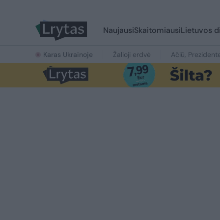
Naujausi
Skaitomiausi
Lietuvos d
Karas Ukrainoje
Žalioji erdvė
Ačiū, Prezident