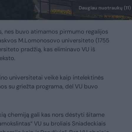
Daugiau nuotraukų (11)
lus, nes buvo atimamos pirmumo regalijos
Maskvos M.Lomonosovo universiteto (1755
ersiteto pradžią, kas eliminavo VU iš
eksto.
no universitetai veikė kaip intelektinės
os su griežta programa, dėl VU buvo
ią chemiją gali kas nors dėstyti šitame
mokslintas“ VU su broliais Sniadeckiais