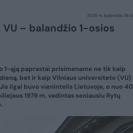
2026 m. balandžio 26 d.
 VU – balandžio 1-osios
o 1-ąją paprastai prisimename ne tik kaip
dieną, bet ir kaip Vilniaus universiteto (VU)
Jis ilgai buvo vienintelis Lietuvoje, o nuo 4
iliejaus 1979 m. vadintas seniausiu Rytų
.