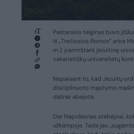
Pastarasis teiginys buvo įžū
iš „Trečiosios Romos“ arba 
m.), pamirštant jėzuitinę univ
vakarietiškų universitetų kont
Nepaisant to, kad Jėzuitų ordi
disciplinuoto mąstymo mašin
dažnai abejota.
Dar Napoleonas stebėjosi, kok
užkampyje. Tada jau „sugamta