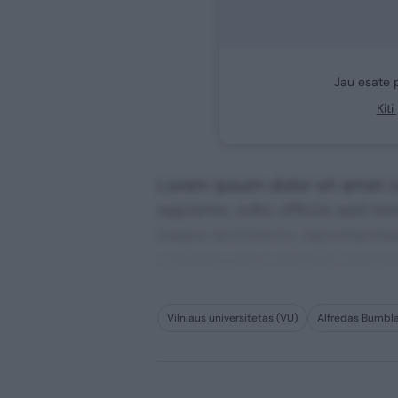
Jau esate 
Kit
Lorem ipsum dolor sit amet co
sapiente, odio officiis sed te
saepe architecto repudiandae 
consequuntur adipisci digni
Vilniaus universitetas (VU)
Alfredas Bumbl