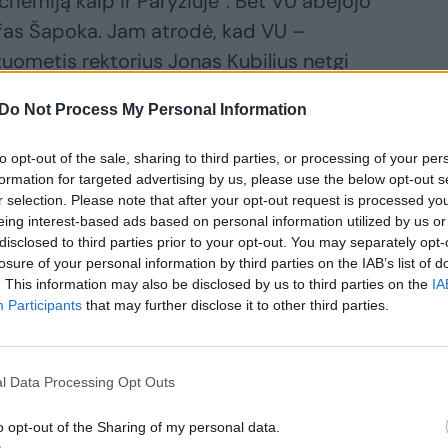
chemiją kaip ir Paryžiuje“. Bet VU abejojo
olfas Šapoka. Jam atrodė, kad VU –
 tuometis rektorius Jonas Kubilius netgi
jų.
Do Not Process My Personal Information
 tik sovietmečiu. VU nuolat buvo ne savo
to opt-out of the sale, sharing to third parties, or processing of your per
formation for targeted advertising by us, please use the below opt-out s
kas Rytams, per daug katalikiškas
r selection. Please note that after your opt-out request is processed y
“ lietuviams, per daug „reakcingas“
eing interest-based ads based on personal information utilized by us or
disclosed to third parties prior to your opt-out. You may separately opt-
losure of your personal information by third parties on the IAB’s list of
. This information may also be disclosed by us to third parties on the
IA
Participants
that may further disclose it to other third parties.
ai – tai ištisas kvartalas Vilniaus
 simboliu Europos parke Briuselyje.
 biurokratas, padaręs netgi nelogiškai
l Data Processing Opt Outs
na galima įvertinti melų ar pokštų
o opt-out of the Sharing of my personal data.