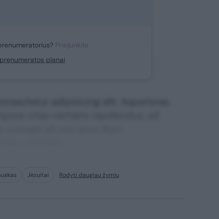
prenumeratorius?
Prisijunkite
i prenumeratos planai
nsectetur adipisicing elit. Asperiores
mpore vitae veritatis repellendus, ad
corrupti sit non error illum
ssimos maxime.
auskas
Jėzuitai
Rodyti daugiau žymių