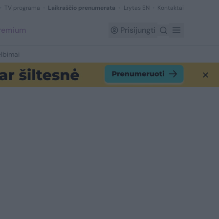
TV programa
Laikraščio prenumerata
Lrytas EN
Kontaktai
Premium
Prisijungti
lbimai