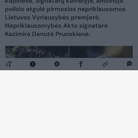
kapinėse, Signatarų kalnelyje, amžinojo
poilsio atgulė pirmosios nepriklausomos
Lietuvos Vyriausybės premjerė,
Nepriklausomybės Akto signatarė
Kazimira Danutė Prunskienė.
Daugiau nuotraukų (156)