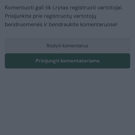
Komentuoti gali tik Lrytas registruoti vartotojai.
Prisijunkite prie registruotų vartotojų
bendruomenės ir bendraukite komentaruose!
Rodyti komentarus
Prisijungti komentatoriams