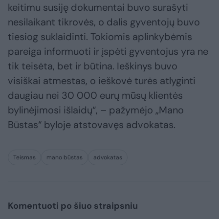
keitimu susiję dokumentai buvo surašyti
nesilaikant tikrovės, o dalis gyventojų buvo
tiesiog suklaidinti. Tokiomis aplinkybėmis
pareiga informuoti ir įspėti gyventojus yra ne
tik teisėta, bet ir būtina. Ieškinys buvo
visiškai atmestas, o ieškovė turės atlyginti
daugiau nei 30 000 eurų mūsų klientės
bylinėjimosi išlaidų“, – pažymėjo „Mano
Būstas“ byloje atstovavęs advokatas.
Teismas
mano būstas
advokatas
Komentuoti po šiuo straipsniu