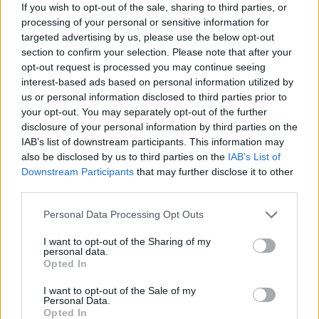
If you wish to opt-out of the sale, sharing to third parties, or
processing of your personal or sensitive information for
Susiję straipsniai
targeted advertising by us, please use the below opt-out
section to confirm your selection. Please note that after your
opt-out request is processed you may continue seeing
interest-based ads based on personal information utilized by
us or personal information disclosed to third parties prior to
your opt-out. You may separately opt-out of the further
disclosure of your personal information by third parties on the
IAB’s list of downstream participants. This information may
also be disclosed by us to third parties on the
IAB’s List of
Downstream Participants
that may further disclose it to other
third parties.
K. Starkevičiaus prisipažinimą
K. Bartoš
Personal Data Processing Opt Outs
ėmus kyšį G. Nausėda vadina
byloje –
I want to opt-out of the Sharing of my
smūgiu politinei
sprendi
personal data.
bendruomenei
(9)
Opted In
I want to opt-out of the Sale of my
Personal Data.
Opted In