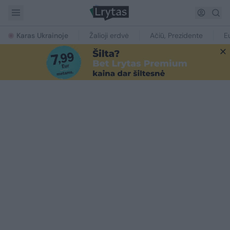
Karas Ukrainoje
Žalioji erdvė
Ačiū, Prezidente
E