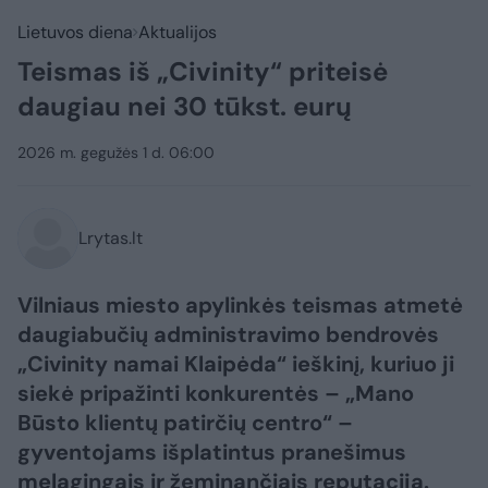
Lietuvos diena
Aktualijos
Teismas iš „Civinity“ priteisė
daugiau nei 30 tūkst. eurų
2026 m. gegužės 1 d. 06:00
Lrytas.lt
Vilniaus miesto apylinkės teismas atmetė
daugiabučių administravimo bendrovės
„Civinity namai Klaipėda“ ieškinį, kuriuo ji
siekė pripažinti konkurentės – „Mano
Būsto klientų patirčių centro“ –
gyventojams išplatintus pranešimus
melagingais ir žeminančiais reputaciją.