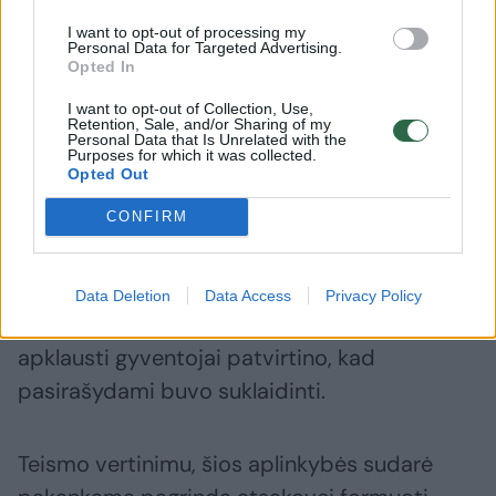
I want to opt-out of processing my
Personal Data for Targeted Advertising.
Nagrinėdamas bylą teismas nustatė, kad su
Opted In
administratoriaus pakeitimu susijusiuose
I want to opt-out of Collection, Use,
dokumentuose, kuriuos rengiant dalyvavo
Retention, Sale, and/or Sharing of my
Personal Data that Is Unrelated with the
UAB „Civinity namai Klaipėda“ darbuotojas,
Purposes for which it was collected.
Opted Out
buvo įrašyta tikrovės neatitinkančių
CONFIRM
duomenų: juose nurodytas gyventojų
susirinkimas faktiškai nevyko, o parašai buvo
renkami individualiai, daliai gyventojų
Data Deletion
Data Access
Privacy Policy
neatskleidžiant jų panaudojimo tikslo. Teisme
apklausti gyventojai patvirtino, kad
pasirašydami buvo suklaidinti.
Teismo vertinimu, šios aplinkybės sudarė