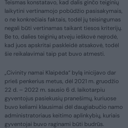
Teismas konstatavo, kad dalis ginčo teiginių
laikytini vertinamojo pobūdžio pasisakymais,
o ne konkrečiais faktais, todėl jų teisingumas
negali būti vertinamas taikant tiesos kriterijų.
Be to, dalies teiginių atveju ieškovė neįrodė,
kad juos apskritai paskleidė atsakovė, todėl
šie reikalavimai taip pat buvo atmesti.
„Civinity namai Klaipėda“ bylą inicijavo dar
prieš penkerius metus, dėl 2021 m. gruodžio
22 d. – 2022 m. sausio 6 d. laikotarpiu
gyventojus pasiekusių pranešimų, kuriuose
buvo keliami klausimai dėl daugiabučio namo
administratoriaus keitimo aplinkybių, kuriais
gyventojai buvo raginami būti budrūs.