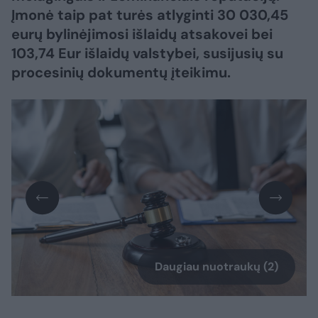
Įmonė taip pat turės atlyginti 30 030,45
eurų bylinėjimosi išlaidų atsakovei bei
103,74 Eur išlaidų valstybei, susijusių su
procesinių dokumentų įteikimu.
Daugiau nuotraukų (2)