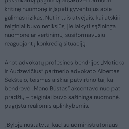
pakankamą pagrindą atsakovei formuoti
kritinę nuomonę ir įspėti gyventojus apie
galimas rizikas. Net ir tais atvejais, kai atskiri
teiginiai buvo netikslūs, jie laikyti sąžininga
nuomone ar vertinimu, susiformavusiu
reaguojant į konkrečią situaciją.
Anot advokatų profesinės bendrijos „Motieka
ir Audzevičius“ partnerio advokato Albertas
Šekštelo, teismas aiškiai patvirtino tai, ką
bendrovė „Mano Būstas“ akcentavo nuo pat
pradžių – teiginiai buvo sąžininga nuomonė,
pagrįsta realiomis aplinkybėmis.
„Byloje nustatyta, kad su administratoriaus