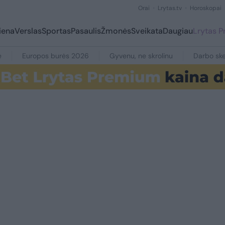
Orai
Lrytas.tv
Horoskopai
iena
Verslas
Sportas
Pasaulis
Žmonės
Sveikata
Daugiau
Lrytas 
e
Europos burės 2026
Gyvenu, ne skrolinu
Darbo ske