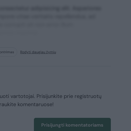
nsectetur adipisicing elit. Asperiores
mpore vitae veritatis repellendus, ad
corrupti sit non error illum
ssimos maxime.
Kontrimas
Rodyti daugiau žymių
oti vartotojai. Prisijunkite prie registruotų
raukite komentaruose!
Prisijungti komentatoriams