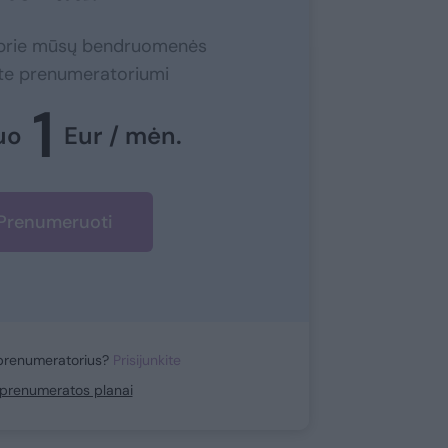
e prie mūsų bendruomenės
ite prenumeratoriumi
1
uo
Eur / mėn.
Prenumeruoti
prenumeratorius?
Prisijunkite
i prenumeratos planai