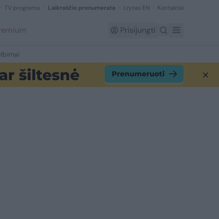
TV programa
Laikraščio prenumerata
Lrytas EN
Kontaktai
Premium
Prisijungti
lbimai