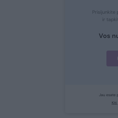
Prisijunkit
ir tapk
Vos n
Jau esate 
Kit