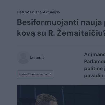
Lietuvos diena
Aktualijos
Besiformuojanti nauja p
kovą su R. Žemaitaičiu
Ar įmano
Lrytas.lt
Parlamen
politinę
pavadini
Lrytas Premium nariams