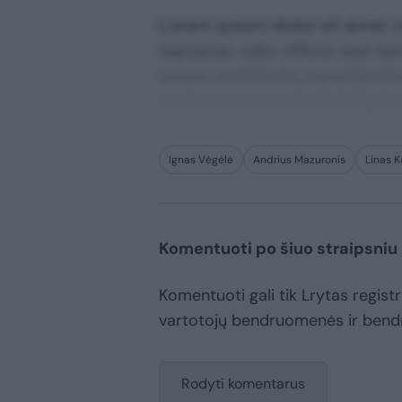
Lorem ipsum dolor sit amet co
sapiente, odio officiis sed te
saepe architecto repudiandae 
consequuntur adipisci digni
Ignas Vėgėlė
Andrius Mazuronis
Linas 
Komentuoti po šiuo straipsniu
Komentuoti gali tik Lrytas registru
vartotojų bendruomenės ir bend
Rodyti komentarus