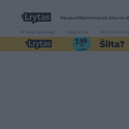
Naujausi
Skaitomiausi
Lietuvos d
Karas Ukrainoje
Žalioji erdvė
Ačiū, Prezident