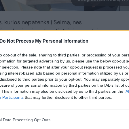
as, kurios nepatenka į Seimą, nes
lingų barjerui peržengti. Taigi, nemažai
 – daug partijų dalyvauja rinkimuose, bet
Do Not Process My Personal Information
 parlamentą.
to opt-out of the sale, sharing to third parties, or processing of your per
formation for targeted advertising by us, please use the below opt-out s
oje „Lietuva tiesiogiai“ apie tai kalbėjo
r selection. Please note that after your opt-out request is processed y
eing interest-based ads based on personal information utilized by us or
cijos narys I. Vėgėlė, taip pat Politikos
disclosed to third parties prior to your opt-out. You may separately opt-
vadovas Linas Kontrimas ir buvęs Seimo
losure of your personal information by third parties on the IAB’s list of
. This information may also be disclosed by us to third parties on the
IA
Participants
that may further disclose it to other third parties.
l Data Processing Opt Outs