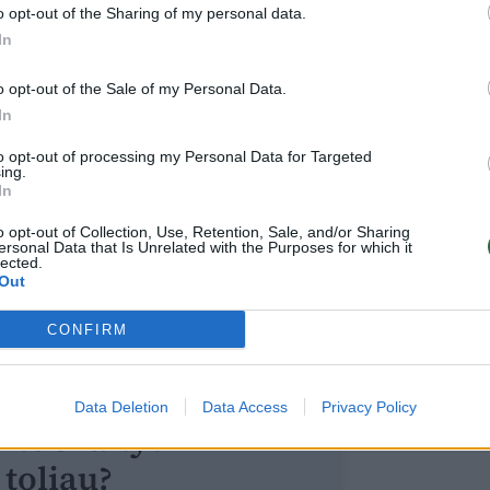
 piliečius ir įtelkti į naująjį sąjūdį. Dėl to,
o opt-out of the Sharing of my personal data.
e dabar, kaip ji yra valdoma, niekas
In
s čia patogiai ir komfortiškai. Tai yra
o opt-out of the Sale of my Personal Data.
imas piliečių, sprendimai priimami
In
to opt-out of processing my Personal Data for Targeted
ing.
In
olitinės jėgos, kurios nariai neturėtų
o opt-out of Collection, Use, Retention, Sale, and/or Sharing
a net ir kalėjimo“, – kritikos negailėjo I.
ersonal Data that Is Unrelated with the Purposes for which it
lected.
avaitės pradėti „didįjį turą po Lietuvą“.
Out
CONFIRM
Data Deletion
Data Access
Privacy Policy
ite skaityti
toliau?