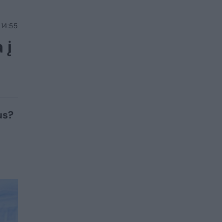
 14:55
 į
us?