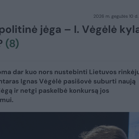
2026 m. gegužės 10 d.
olitinė jėga – I. Vėgėlė kyla
?
(8)
ma dar kuo nors nustebinti Lietuvos rinkėj
taras Ignas Vėgėlė pasišovė suburti naują
 jėgą ir netgi paskelbė konkursą jos
mui.