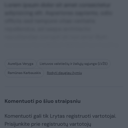
Lorem ipsum dolor sit amet consectetur
adipisicing elit. Asperiores sapiente, odio
officiis sed tempore vitae veritatis
repellendus, ad saepe architecto
repudiandae corrupti sit non error illum
consequuntur adipisci dignissimos maxime.
Aurelijus Veryga
Lietuvos valstiečių ir žaliųjų sąjunga (LVŽS)
Ramūnas Karbauskis
Rodyti daugiau žymių
Komentuoti po šiuo straipsniu
Komentuoti gali tik Lrytas registruoti vartotojai.
Prisijunkite prie registruotų vartotojų