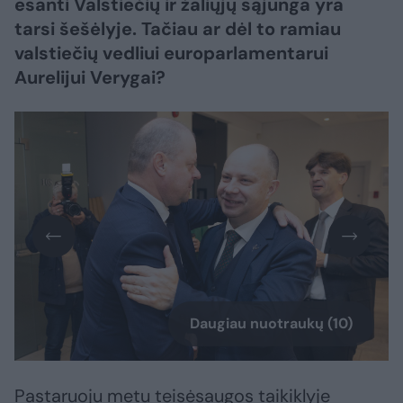
esanti Valstiečių ir žaliųjų sąjunga yra
tarsi šešėlyje. Tačiau ar dėl to ramiau
valstiečių vedliui europarlamentarui
Aurelijui Verygai?
Daugiau nuotraukų (10)
Pastaruoju metu teisėsaugos taikiklyje