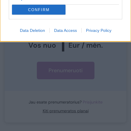
Norite skaityti toliau?
CONFIRM
Prisijunkite prie mūsų bendruomenės ir tapkite
prenumeratoriumi
Data Deletion
Data Access
Privacy Policy
1
Vos nuo
Eur / mėn.
Prenumeruoti
Jau esate prenumeratorius?
Prisijunkite
Kiti prenumeratos planai