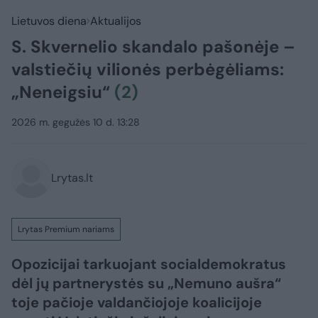
Lietuvos diena
Aktualijos
S. Skvernelio skandalo pašonėje –
valstiečių vilionės perbėgėliams:
„Neneigsiu“
(2)
2026 m. gegužės 10 d. 13:28
Lrytas.lt
Lrytas Premium nariams
Opozicijai tarkuojant socialdemokratus
dėl jų partnerystės su „Nemuno aušra“
toje pačioje valdančiojoje koalicijoje