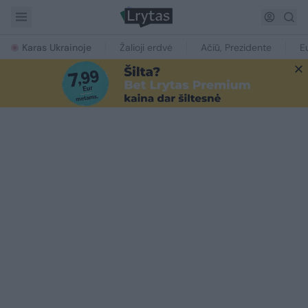
Karas Ukrainoje
Žalioji erdvė
Ačiū, Prezidente
E