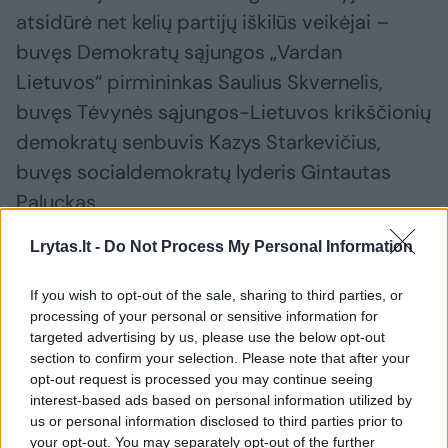
atsidūrė net kelių partijų iškilūs veikėjai –
buvęs Demokratų sąjungos „Vardan
Lietuvos“ pirmininkas Saulius Skvernelis,
buvęs Tėvynės sąjungos-Lietuvos krikščionių
demokratų senbuvis Kazys Starkevičius,
buvęs socialdemokratų lyderis Gintautas
Paluckas.
Lrytas.lt -
Do Not Process My Personal Information
Kuo tai gresia visai politinei sistemai?
If you wish to opt-out of the sale, sharing to third parties, or
processing of your personal or sensitive information for
„Pasitikėjimas politikais jau kurį laiką ir taip
targeted advertising by us, please use the below opt-out
section to confirm your selection. Please note that after your
menkas, todėl juodi debesys virš
opt-out request is processed you may continue seeing
K.Starkevičiaus, S.Skvernelio ir G.Palucko tą
interest-based ads based on personal information utilized by
pasitikėjimą dar labiau sumažins. Šios
us or personal information disclosed to third parties prior to
your opt-out. You may separately opt-out of the further