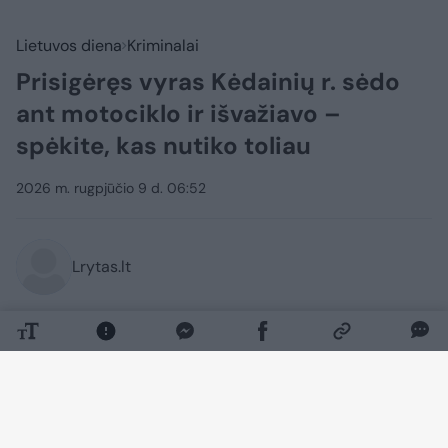
Lietuvos diena
Kriminalai
Prisigėręs vyras Kėdainių r. sėdo
ant motociklo ir išvažiavo –
spėkite, kas nutiko toliau
2026 m. rugpjūčio 9 d. 06:52
Lrytas.lt
Kėdainių policijos pareigūnai aiškinasi
incidentą, kuomet sunkiai apgirtęs vyras
sėdo ant motociklo ir juo važiuodamas
nukentėjo pats.