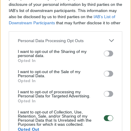
istorijos žmonėms apie politikus leis
disclosure of your personal information by third parties on the
pasitvirtinti dažnai girdimą nuomonę, esą visi
IAB’s list of downstream participants. This information may
also be disclosed by us to third parties on the
IAB’s List of
jie tokie“, – kalbėjo A.Veryga.
Downstream Participants
that may further disclose it to other
third parties.
– Logiška, kad po tokių skandalų žmonės
Personal Data Processing Opt Outs
dairosi naujų veidų, vadinamųjų gelbėtojų,
I want to opt-out of the Sharing of my
kurie galbūt bus doresni.
personal data.
Opted In
I want to opt-out of the Sale of my
– Jie pasirodo kone prieš kiekvienus
Personal Data.
Opted In
rinkimus. Sunku prisiminti rinkimus be
gelbėtojų. Žmonėms visada norisi, kad
I want to opt-out of processing my
Personal Data for Targeted Advertising.
ateityje gyvenimas pagerėtų.
Opted In
I want to opt-out of Collection, Use,
Retention, Sale, and/or Sharing of my
Personal Data that Is Unrelated with the
Purposes for which it was collected.
Opted Out