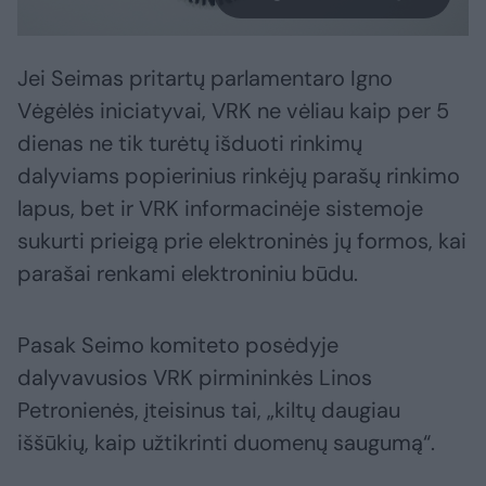
Jei Seimas pritartų parlamentaro Igno
Vėgėlės iniciatyvai, VRK ne vėliau kaip per 5
dienas ne tik turėtų išduoti rinkimų
dalyviams popierinius rinkėjų parašų rinkimo
lapus, bet ir VRK informacinėje sistemoje
sukurti prieigą prie elektroninės jų formos, kai
parašai renkami elektroniniu būdu.
Pasak Seimo komiteto posėdyje
dalyvavusios VRK pirmininkės Linos
Petronienės, įteisinus tai, „kiltų daugiau
iššūkių, kaip užtikrinti duomenų saugumą“.