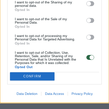
popieriniame variante, bet ir realiu laiku
I want to opt-out of the Sharing of my
personal data.
matyti elektroninių parašų rinkimą“, – sakė I.
Opted In
Vėgėlė.
I want to opt-out of the Sale of my
Personal Data.
Opted In
Kalbėdamas apie duomenų saugumą, jis
I want to opt-out of processing my
teigė, kad VRK pati turėtų sudėlioti, kokie
Personal Data for Targeted Advertising.
Opted In
duomenis turėtų būti rodomi.
I want to opt-out of Collection, Use,
Retention, Sale, and/or Sharing of my
Personal Data that Is Unrelated with the
Seimo narys Vitalijus Šeršniovas pastebėjo,
Purposes for which it was collected.
Opted Out
kad jis yra pirmas šalyje kandidatas į Seimą,
kuris rinko parašus vien tik elektroniniu būdu.
CONFIRM
„Šiais laikais tai yra patogiau ir šiuolaikiškiau“,
Data Deletion
Data Access
Privacy Policy
– mano V. Šeršniovas.