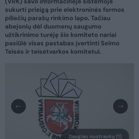
(VRK) savo informacinėje sistemoje
sukurti prieigą prie elektroninės formos
piliečių parašų rinkimo lapo. Tačiau
abejonių dėl duomenų saugumo
užtikrinimo turėję šio komiteto nariai
pasiūlė visas pastabas įvertinti Seimo
Teisės ir teisėtvarkos komitetui.
Daugiau nuotraukų (1)