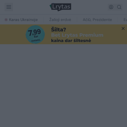
Karas Ukrainoje
Žalioji erdvė
Ačiū, Prezidente
E