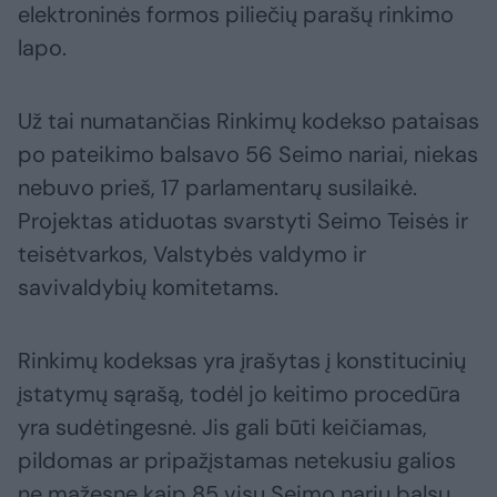
elektroninės formos piliečių parašų rinkimo
lapo.
Už tai numatančias Rinkimų kodekso pataisas
po pateikimo balsavo 56 Seimo nariai, niekas
nebuvo prieš, 17 parlamentarų susilaikė.
Projektas atiduotas svarstyti Seimo Teisės ir
teisėtvarkos, Valstybės valdymo ir
savivaldybių komitetams.
Rinkimų kodeksas yra įrašytas į konstitucinių
įstatymų sąrašą, todėl jo keitimo procedūra
yra sudėtingesnė. Jis gali būti keičiamas,
pildomas ar pripažįstamas netekusiu galios
ne mažesne kaip 85 visų Seimo narių balsų