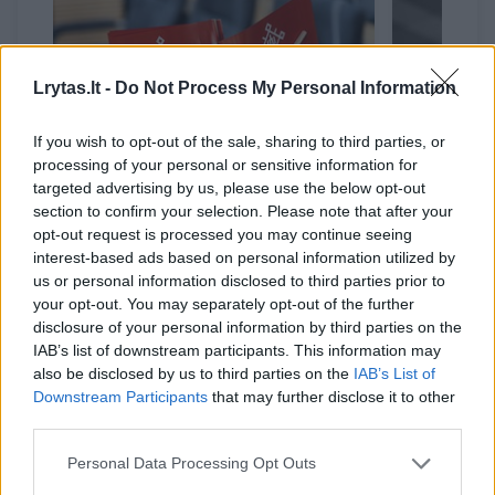
Lrytas.lt -
Do Not Process My Personal Information
If you wish to opt-out of the sale, sharing to third parties, or
processing of your personal or sensitive information for
targeted advertising by us, please use the below opt-out
„Nemuno aušros“ advokatas:
Po J. Šuk
section to confirm your selection. Please note that after your
VRK ėmėsi teismo vaidmens
sprendi
opt-out request is processed you may continue seeing
interest-based ads based on personal information utilized by
us or personal information disclosed to third parties prior to
your opt-out. You may separately opt-out of the further
disclosure of your personal information by third parties on the
IAB’s list of downstream participants. This information may
also be disclosed by us to third parties on the
IAB’s List of
„Tai yra labai techninis pakeitimas – į Rinkimų
Downstream Participants
that may further disclose it to other
third parties.
kodeksą įrašyti tai, ką nusprendė teismas. Tai
yra leisti renkamus parašus matyti ne tik
Personal Data Processing Opt Outs