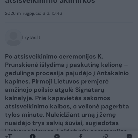
atsisveikinimo akimirkos
2026 m. rugpjūčio 6 d. 10:46
Lrytas.lt
Po atsisveikinimo ceremonijos K.
Prunskienė išlydima į paskutinę kelionę –
gedulinga procesija pajudėjo į Antakalnio
kapines. Pirmoji Lietuvos premjerė
amžinojo poilsio atgulė Signatarų
kalnelyje. Prie kapavietės sakomos
atsisveikinimo kalbos, o velionė pagerbta
tylos minute. Nuleidžiant urną į žemę
nuaidėjo trys salvių šūviai, sugiedotas
Lietuvos himnas. Laidotuvių ceremonijos