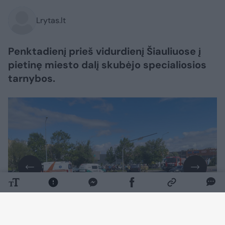
Lrytas.lt
Penktadienį prieš vidurdienį Šiauliuose į
pietinę miesto dalį skubėjo specialiosios
tarnybos.
Daugiau nuotraukų (3)