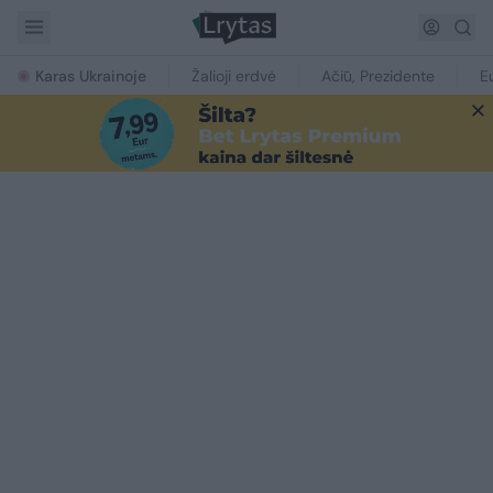
Karas Ukrainoje
Žalioji erdvė
Ačiū, Prezidente
E