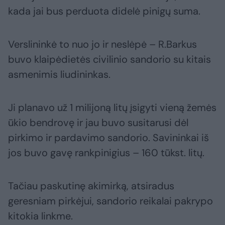
kada jai bus perduota didelė pinigų suma.
Verslininkė to nuo jo ir neslėpė – R.Barkus
buvo klaipėdietės civilinio sandorio su kitais
asmenimis liudininkas.
Ji planavo už 1 milijoną litų įsigyti vieną žemės
ūkio bendrovę ir jau buvo susitarusi dėl
pirkimo ir pardavimo sandorio. Savininkai iš
jos buvo gavę rankpinigius – 160 tūkst. litų.
Tačiau paskutinę akimirką, atsiradus
geresniam pirkėjui, sandorio reikalai pakrypo
kitokia linkme.