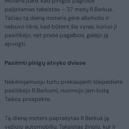
Moteris įtarė, kad pinigus pagrobė
pažįstamas taksistas – 37 metų R.Barkus.
Tačiau tą dieną moteris gėrė alkoholio ir
nebuvo tikra, kad būtent šis vyras, kuriuo ji
pasitikėjo, net prašė pagalbos, galėjo ją
apvogti.
Pasiimti pinigų atvyko dviese
Nekilnojamuoju turtu prekiaujanti klaipėdietė
pasitikėjo R.Barkumi, nuomojo jam butą
Taikos prospekte.
Tą dieną moters paprašytas R.Barkus ją
vežiojo automobiliu. Taksistas žinojo, kur ir