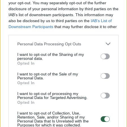
R.Barkaus nuvežti ją į namus, kur jos laukė
your opt-out. You may separately opt-out of the further
disclosure of your personal information by third parties on the
sugyventinis. Sumanyta aplaistyti sandorį
IAB’s list of downstream participants. This information may
šampanu – į svečius buvo pakviestas ir
also be disclosed by us to third parties on the
IAB’s List of
taksistas.
Downstream Participants
that may further disclose it to other
third parties.
Personal Data Processing Opt Outs
Kompanijai besilinksminant bute įsipliekė
kažkoks buitinis konfliktas. Susipykusi su
I want to opt-out of the Sharing of my
personal data.
sugyventiniu ir turbūt nepasitikėdama juo,
Opted In
moteris išeidama iš savo namų pasiėmė
I want to opt-out of the Sale of my
Personal Data.
rankinę su pinigais.
Opted In
I want to opt-out of processing my
Personal Data for Targeted Advertising.
R.Barkus ne tik guodė moterį, bet ir pakvietė
Opted In
pratęsti linksmybes jam išnuomotame būste.
I want to opt-out of Collection, Use,
Pristigus gėrimų prasidėjo vaikštynės po
Retention, Sale, and/or Sharing of my
Personal Data that Is Unrelated with the
miestą.
Purposes for which it was collected.