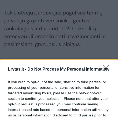
Tokiu atveju pardavėjas pagal susitarimą
privalėjo grąžinti verslininkei gautus
rankpinigius ir dar pridėti 20 tūkst. litų
netesybų. Ji pranešė pati atvažiuosianti ir
pasiimsianti grynuosius pinigus.
Moteris paprašė taksistu dirbančio R.Barkaus
pagalbos. Jis mielai sutiko pabūti ir
Lrytas.lt -
Do Not Process My Personal Information
vairuotoju, ir asmens sargybiniu.
If you wish to opt-out of the sale, sharing to third parties, or
processing of your personal or sensitive information for
targeted advertising by us, please use the below opt-out
Neprisiminė, su kuo bendravo
section to confirm your selection. Please note that after your
opt-out request is processed you may continue seeing
interest-based ads based on personal information utilized by
Atgavusi pinigus verslininkė paprašė
us or personal information disclosed to third parties prior to