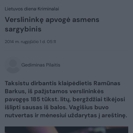
Lietuvos diena
Kriminalai
Verslininkę apvogė asmens
sargybinis
2014 m. rugpjūčio 1 d. 05:11
Gediminas Pilaitis
Taksistu dirbantis klaipėdietis Ramūnas
Barkus, iš pažįstamos verslininkės
pavogęs 185 tūkst. litų, bergždžiai tikėjosi
išlipti sausas iš balos. Vagišius buvo
nutvertas ir mėnesiui uždarytas į areštinę.