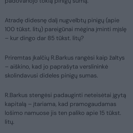
padovanojo tokią pinigų sumą.
Atradę didesnę dalį nugvelbtų pinigų (apie
100 tūkst. litų) pareigūnai mėgina įminti mįslę
– kur dingo dar 85 tūkst. litų?
Priremtas įkalčių R.Barkus rangėsi kaip žaltys
– aiškino, kad jo paprašyta verslininkė
skolindavusi dideles pinigų sumas.
R.Barkus stengėsi padauginti neteisėtai įgytą
kapitalą – įtariama, kad pramogaudamas
lošimo namuose jis ten paliko apie 15 tūkst.
litų.