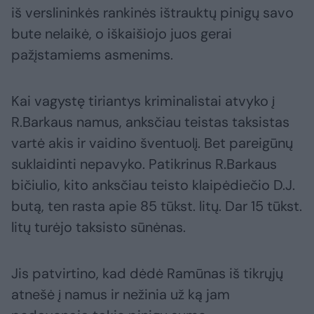
iš verslininkės rankinės ištrauktų pinigų savo
bute nelaikė, o iškaišiojo juos gerai
pažįstamiems asmenims.
Kai vagystę tiriantys kriminalistai atvyko į
R.Barkaus namus, anksčiau teistas taksistas
vartė akis ir vaidino šventuolį. Bet pareigūnų
suklaidinti nepavyko. Patikrinus R.Barkaus
bičiulio, kito anksčiau teisto klaipėdiečio D.J.
butą, ten rasta apie 85 tūkst. litų. Dar 15 tūkst.
litų turėjo taksisto sūnėnas.
Jis patvirtino, kad dėdė Ramūnas iš tikrųjų
atnešė į namus ir nežinia už ką jam