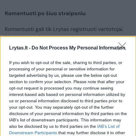
Komentuoti po šiuo straipsniu
Komentuoti gali tik Lrytas registruoti vartotojai.
Prisijunkite prie registruotų vartotojų
bendruomenės ir bendraukite komentaruose!
Lrytas.lt -
Do Not Process My Personal Information
If you wish to opt-out of the sale, sharing to third parties, or
Rodyti komentarus
processing of your personal or sensitive information for
targeted advertising by us, please use the below opt-out
section to confirm your selection. Please note that after your
Prisijungti komentatoriams
opt-out request is processed you may continue seeing
interest-based ads based on personal information utilized by
us or personal information disclosed to third parties prior to
your opt-out. You may separately opt-out of the further
disclosure of your personal information by third parties on the
IAB’s list of downstream participants. This information may
also be disclosed by us to third parties on the
IAB’s List of
Downstream Participants
that may further disclose it to other