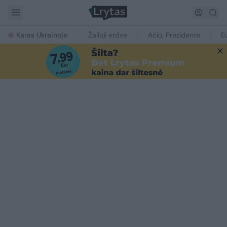
Karas Ukrainoje
Žalioji erdvė
Ačiū, Prezidente
E