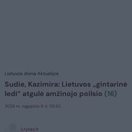
Lietuvos diena
Aktualijos
Sudie, Kazimira: Lietuvos „gintarinė
ledi“ atgulė amžinojo poilsio
(16)
2026 m. rugpjūčio 6 d. 05:52
Lrytas.lt