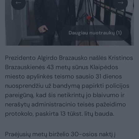
Daugiau nuotraukų (1)
Prezidento Algirdo Brazausko našlės Kristinos
Brazauskienės 43 metų sūnus Klaipėdos
miesto apylinkės teismo sausio 31 dienos
nuosprendžiu už bandymą papirkti policijos
pareigūną, kad šis netikrintų jo blaivumo ir
nerašytų administracinio teisės pažeidimo
protokolo, paskirta 13 tūkst. litų bauda.
Praėjusių metų birželio 30-osios naktį į