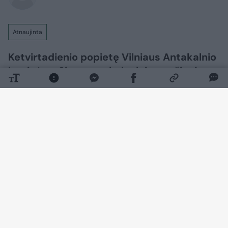
Atnaujinta
Ketvirtadienio popietę Vilniaus Antakalnio
kapinėse, Signatarų kalnelyje, amžinojo
poilsio atgulė pirmosios nepriklausomos
Lietuvos Vyriausybės premjerė,
Nepriklausomybės Akto signatarė
Kazimira Danutė Prunskienė.