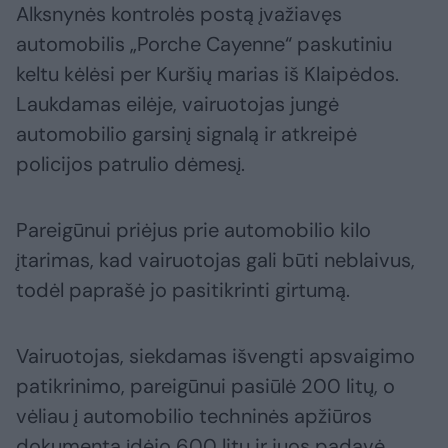
Alksnynės kontrolės postą įvažiavęs
automobilis „Porche Cayenne“ paskutiniu
keltu kėlėsi per Kuršių marias iš Klaipėdos.
Laukdamas eilėje, vairuotojas jungė
automobilio garsinį signalą ir atkreipė
policijos patrulio dėmesį.
Pareigūnui priėjus prie automobilio kilo
įtarimas, kad vairuotojas gali būti neblaivus,
todėl paprašė jo pasitikrinti girtumą.
Vairuotojas, siekdamas išvengti apsvaigimo
patikrinimo, pareigūnui pasiūlė 200 litų, o
vėliau į automobilio techninės apžiūros
dokumentą įdėjo 600 litų ir juos padavė