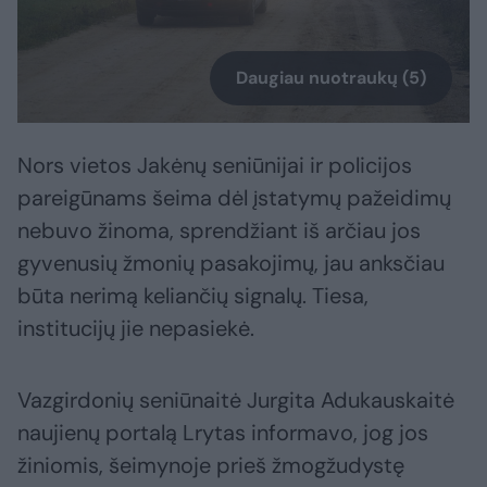
Daugiau nuotraukų (5)
Nors vietos Jakėnų seniūnijai ir policijos
pareigūnams šeima dėl įstatymų pažeidimų
nebuvo žinoma, sprendžiant iš arčiau jos
gyvenusių žmonių pasakojimų, jau anksčiau
būta nerimą keliančių signalų. Tiesa,
institucijų jie nepasiekė.
Vazgirdonių seniūnaitė Jurgita Adukauskaitė
naujienų portalą Lrytas informavo, jog jos
žiniomis, šeimynoje prieš žmogžudystę