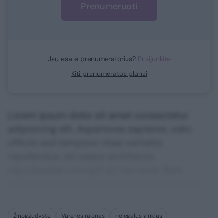
Prenumeruoti
Jau esate prenumeratorius?
Prisijunkite
Kiti prenumeratos planai
Lorem ipsum dolor sit amet consectetur
adipisicing elit. Asperiores sapiente, odio
officiis sed tempore vitae veritatis
repellendus, ad saepe architecto
repudiandae corrupti sit non error illum
consequuntur adipisci dignissimos maxime.
Žmogžudystė
Varėnos rajonas
nelegalus ginklas