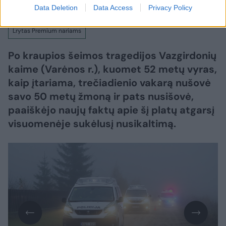
Data Deletion
Data Access
Privacy Policy
Lrytas Premium nariams
Po kraupios šeimos tragedijos Vazgirdonių
kaime (Varėnos r.), kuomet 52 metų vyras,
kaip įtariama, trečiadienio vakarą nušovė
savo 50 metų žmoną ir pats nusišovė,
paaiškėjo naujų faktų apie šį platų atgarsį
visuomenėje sukėlusį nusikaltimą.