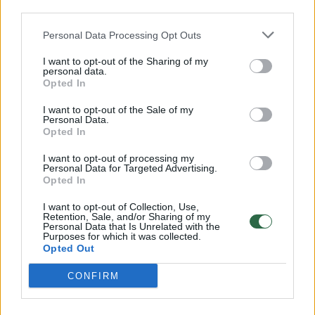
third parties.
Personal Data Processing Opt Outs
I want to opt-out of the Sharing of my
personal data.
Opted In
I want to opt-out of the Sale of my
Personal Data.
Lietuvos diena
Kriminalai
Opted In
Po šeimos tragedijos Varėnos r. –
I want to opt-out of processing my
Personal Data for Targeted Advertising.
naujausi faktai: ginklas – nelegalus,
Opted In
žmoną nušovęs žudikas galėjo būti
I want to opt-out of Collection, Use,
Retention, Sale, and/or Sharing of my
pareigūnas
(1)
Personal Data that Is Unrelated with the
Purposes for which it was collected.
Opted Out
2026 m. rugpjūčio 6 d. 13:11
CONFIRM
Lrytas.lt