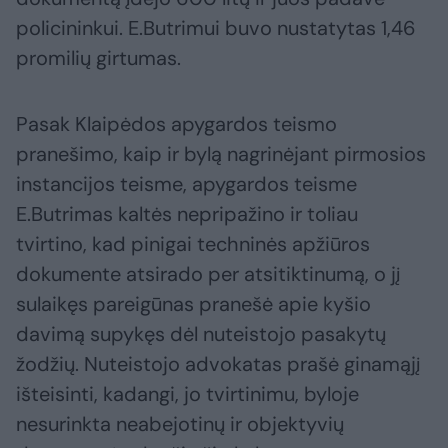
policininkui. E.Butrimui buvo nustatytas 1,46
promilių girtumas.
Pasak Klaipėdos apygardos teismo
pranešimo, kaip ir bylą nagrinėjant pirmosios
instancijos teisme, apygardos teisme
E.Butrimas kaltės nepripažino ir toliau
tvirtino, kad pinigai techninės apžiūros
dokumente atsirado per atsitiktinumą, o jį
sulaikęs pareigūnas pranešė apie kyšio
davimą supykęs dėl nuteistojo pasakytų
žodžių. Nuteistojo advokatas prašė ginamąjį
išteisinti, kadangi, jo tvirtinimu, byloje
nesurinkta neabejotinų ir objektyvių