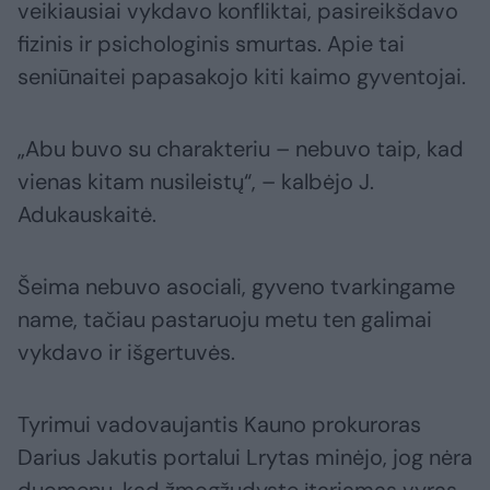
veikiausiai vykdavo konfliktai, pasireikšdavo
fizinis ir psichologinis smurtas. Apie tai
seniūnaitei papasakojo kiti kaimo gyventojai.
„Abu buvo su charakteriu – nebuvo taip, kad
vienas kitam nusileistų“, – kalbėjo J.
Adukauskaitė.
Šeima nebuvo asociali, gyveno tvarkingame
name, tačiau pastaruoju metu ten galimai
vykdavo ir išgertuvės.
Tyrimui vadovaujantis Kauno prokuroras
Darius Jakutis portalui Lrytas minėjo, jog nėra
duomenų, kad žmogžudyste įtariamas vyras