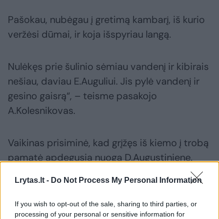
Pašokau, nubėgau į gretimą kambarį, iš kurio
veržėsi dūmai, ir koja išspyriau langą.
Nulėkęs prie šulinio sėmiau vandenį ir kibirais
nešiau, daviau E.Auguliui. Jis pylė vandenį ir
gesino gaisrą“, – teisme pasakojo
A.Kolesnikovas.
Vaikinas prisiminė, kad grįžęs iš kiemo į trobą
pamatė apdegusią nuogą D.Augustinienę.
Moters kūno oda buvo nusilupusi.
Lrytas.lt -
Do Not Process My Personal Information
Paprašytas padėti ją nunešti į kitą kambarį
If you wish to opt-out of the sale, sharing to third parties, or
processing of your personal or sensitive information for