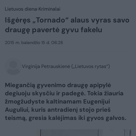
Lietuvos diena
Kriminalai
Išgėręs „Tornado“ alaus vyras savo
draugę pavertė gyvu fakelu
2015 m. balandžio 15 d. 06:28
Virginija Petrauskienė („Lietuvos rytas“)
Miegančią gyvenimo draugę apipylė
degiuoju skysčiu ir padegė. Tokia žiauria
žmogžudyste kaltinamam Eugenijui
Auguliui, kuris antradienį stojo prieš
teismą, gresia kalėjimas iki gyvos galvos.