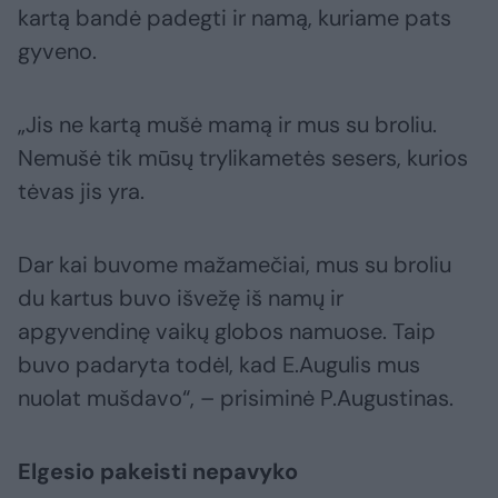
kartą bandė padegti ir namą, kuriame pats
gyveno.
„Jis ne kartą mušė mamą ir mus su broliu.
Nemušė tik mūsų trylikametės sesers, kurios
tėvas jis yra.
Dar kai buvome mažamečiai, mus su broliu
du kartus buvo išvežę iš namų ir
apgyvendinę vaikų globos namuose. Taip
buvo padaryta todėl, kad E.Augulis mus
nuolat mušdavo“, – prisiminė P.Augustinas.
Elgesio pakeisti nepavyko