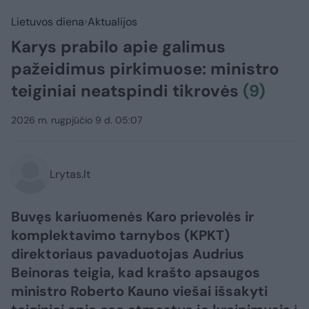
Lietuvos diena
Aktualijos
Karys prabilo apie galimus
pažeidimus pirkimuose: ministro
teiginiai neatspindi tikrovės
(9)
2026 m. rugpjūčio 9 d. 05:07
Lrytas.lt
Buvęs kariuomenės Karo prievolės ir
komplektavimo tarnybos (KPKT)
direktoriaus pavaduotojas Audrius
Beinoras teigia, kad krašto apsaugos
ministro Roberto Kauno viešai išsakyti