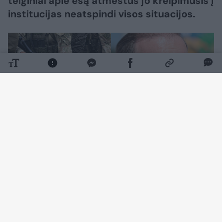
teiginiai apie esą atmestus jo kreipimusis į
institucijas neatspindi visos situacijos.
Daugiau nuotraukų (1)
„Dvi administracinės bylos iš tikrųjų vis dar
yra nagrinėjimo stadijoje, viena iš turi jau
paskirtą teismo datą“, – Eltai teigė A.