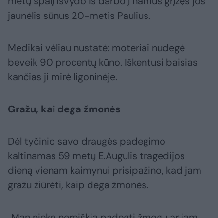
metų spalį išvydo iš darbo į namus grįžęs jos
jaunėlis sūnus 20-metis Paulius.
Medikai vėliau nustatė: moteriai nudegė
beveik 90 procentų kūno. Iškentusi baisias
kančias ji mirė ligoninėje.
Gražu, kai dega žmonės
Dėl tyčinio savo draugės padegimo
kaltinamas 59 metų E.Augulis tragedijos
dieną vienam kaimynui prisipažino, kad jam
gražu žiūrėti, kaip dega žmonės.
„Man nieko nereiškia padegti žmogų ar jam