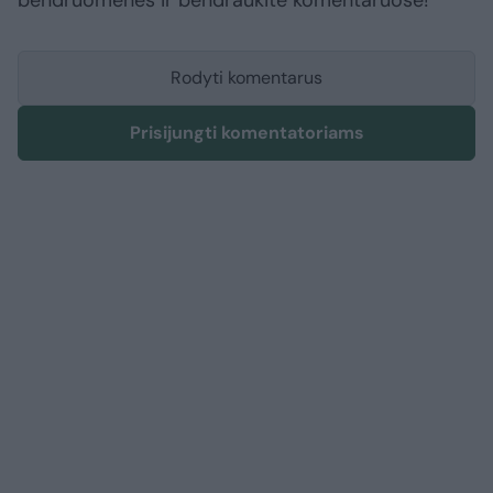
bendruomenės ir bendraukite komentaruose!
Rodyti komentarus
Prisijungti komentatoriams