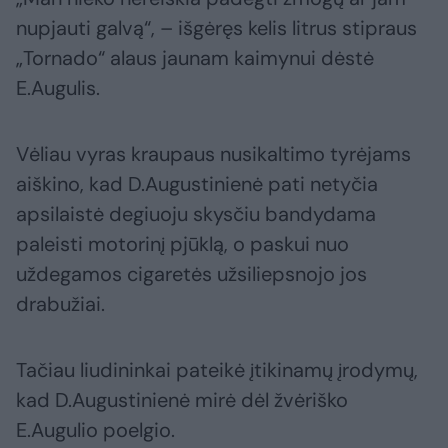
nupjauti galvą“, – išgėręs kelis litrus stipraus
„Tornado“ alaus jaunam kaimynui dėstė
E.Augulis.
Vėliau vyras kraupaus nusikaltimo tyrėjams
aiškino, kad D.Augustinienė pati netyčia
apsilaistė degiuoju skysčiu bandydama
paleisti motorinį pjūklą, o paskui nuo
uždegamos cigaretės užsiliepsnojo jos
drabužiai.
Tačiau liudininkai pateikė įtikinamų įrodymų,
kad D.Augustinienė mirė dėl žvėriško
E.Augulio poelgio.