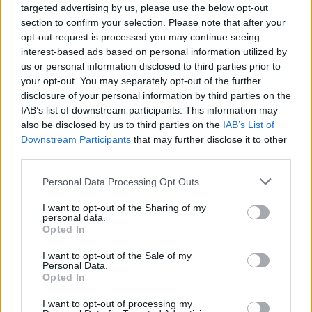
A.Kolesnikovas nesutiko. Jaunuolis sakė
targeted advertising by us, please use the below opt-out
bijojęs net prisiliesti prie dejuojančios
section to confirm your selection. Please note that after your
opt-out request is processed you may continue seeing
kaimynės.
interest-based ads based on personal information utilized by
us or personal information disclosed to third parties prior to
your opt-out. You may separately opt-out of the further
Mušdavo draugę ir jos vaikus
disclosure of your personal information by third parties on the
IAB’s list of downstream participants. This information may
also be disclosed by us to third parties on the
IAB’s List of
Kaip tik tuo metu iš darbo į namus sugrįžo
Downstream Participants
that may further disclose it to other
jaunesnysis D.Augustinienės sūnus 20-metis
third parties.
Paulius Augustinas.
Personal Data Processing Opt Outs
I want to opt-out of the Sharing of my
personal data.
Jis kieme pasitiko greitosios pagalbos
Opted In
medikus.
I want to opt-out of the Sale of my
Personal Data.
Opted In
Pamatęs apdegusią motiną vaikinas
I want to opt-out of processing my
neabejojo, kad su ja susidorojo E.Augulis.