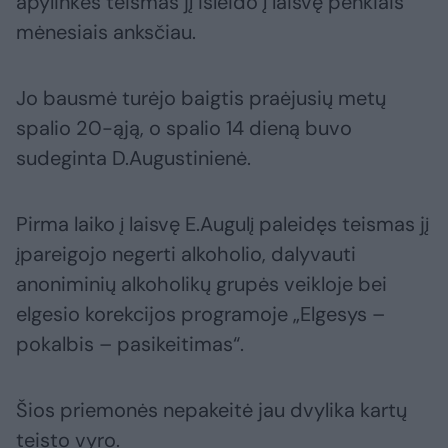
apylinkės teismas jį išleido į laisvę penkiais
mėnesiais anksčiau.
Jo bausmė turėjo baigtis praėjusių metų
spalio 20-ąją, o spalio 14 dieną buvo
sudeginta D.Augustinienė.
Pirma laiko į laisvę E.Augulį paleidęs teismas jį
įpareigojo negerti alkoholio, dalyvauti
anoniminių alkoholikų grupės veikloje bei
elgesio korekcijos programoje „Elgesys –
pokalbis – pasikeitimas“.
Šios priemonės nepakeitė jau dvylika kartų
teisto vyro.