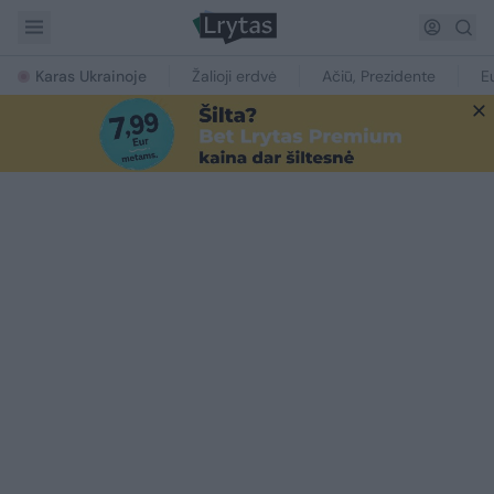
Karas Ukrainoje
Žalioji erdvė
Ačiū, Prezidente
E