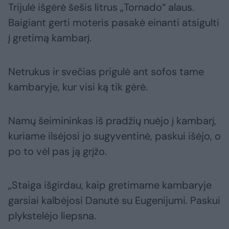
Trijulė išgėrė šešis litrus „Tornado“ alaus.
Baigiant gerti moteris pasakė einanti atsigulti
į gretimą kambarį.
Netrukus ir svečias prigulė ant sofos tame
kambaryje, kur visi ką tik gėrė.
Namų šeimininkas iš pradžių nuėjo į kambarį,
kuriame ilsėjosi jo sugyventinė, paskui išėjo, o
po to vėl pas ją grįžo.
„Staiga išgirdau, kaip gretimame kambaryje
garsiai kalbėjosi Danutė su Eugenijumi. Paskui
plykstelėjo liepsna.