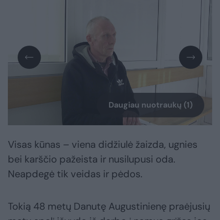
Daugiau nuotraukų (1)
Visas kūnas – viena didžiulė žaizda, ugnies
bei karščio pažeista ir nusilupusi oda.
Neapdegė tik veidas ir pėdos.
Tokią 48 metų Danutę Augustinienę praėjusių