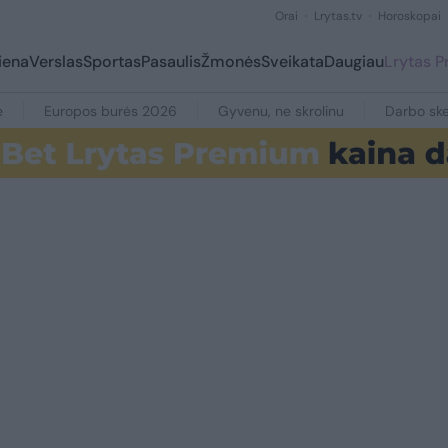
Orai
Lrytas.tv
Horoskopai
iena
Verslas
Sportas
Pasaulis
Žmonės
Sveikata
Daugiau
Lrytas 
e
Europos burės 2026
Gyvenu, ne skrolinu
Darbo ske