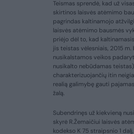
Teismas sprendė, kad už visa
skirtinos laisvės atėmimo ba
pagrindas kaltinamojo atžvilgi
laisvės atėmimo bausmės vyk
priėjo dėl to, kad kaltinamas
jis teistas vėlesniais, 2015 m
nusikalstamos veikos padaryt
nusikalto nebūdamas teistas),
charakterizuojančių itin neigi
realią galimybę gauti pajamas
žalą.
Subendrinęs už kiekvieną nus
skyrė R.Žemaičiui laisvės at
kodekso K 75 straipsnio 1 dal