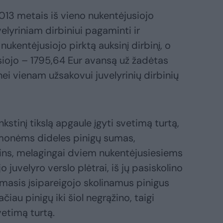
013 metais iš vieno nukentėjusiojo
lyriniam dirbiniui pagaminti ir
nukentėjusiojo pirktą auksinį dirbinį, o
siojo – 1795,64 Eur avansą už žadėtas
nei vienam užsakovui juvelyrinių dirbinių
kstinį tikslą apgaule įgyti svetimą turtą,
monėms dideles pinigų sumas,
ins, melagingai dviem nukentėjusiesiems
jo juvelyro verslo plėtrai, iš jų pasiskolino
masis įsipareigojo skolinamus pinigus
čiau pinigų iki šiol negrąžino, taigi
vetimą turtą.