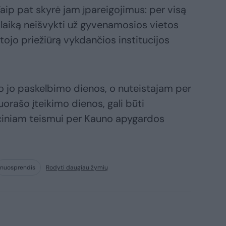
ip pat skyrė jam įpareigojimus: per visą
aiką neišvykti už gyvenamosios vietos
tojo priežiūrą vykdančios institucijos
 jo paskelbimo dienos, o nuteistajam per
rašo įteikimo dienos, gali būti
ciniam teismui per Kauno apygardos
nuosprendis
Rodyti daugiau žymių