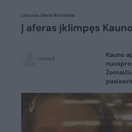
Lietuvos diena
Kriminalai
Į aferas įklimpęs Kauno
Kauno ap
Lrytas.lt
nuospren
Žemaičiu
pasisavi