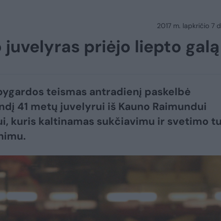
2017 m. lapkričio 7 d
 juvelyras priėjo liepto galą
ygardos teismas antradienį paskelbė
dį 41 metų juvelyrui iš Kauno Raimundui
i, kuris kaltinamas sukčiavimu ir svetimo t
nimu.