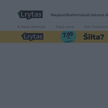
Naujausi
Skaitomiausi
Lietuvos d
Karas Ukrainoje
Žalioji erdvė
Ačiū, Prezident