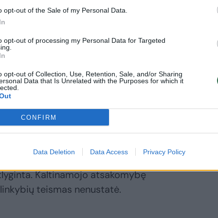
nkstinį tikslą apgaule įgyti svetimą turtą.
o opt-out of the Sale of my Personal Data.
In
inkybę, kad kaltinamasis buvo aktyvus ir
i jam reikėdavo gauti pinigų, tačiau kai
to opt-out of processing my Personal Data for Targeted
ing.
s, susitikti vengdavo, nurodydavo įvairias
In
o opt-out of Collection, Use, Retention, Sale, and/or Sharing
ersonal Data that Is Unrelated with the Purposes for which it
lected.
Out
altu, o skirdamas bausmę atsižvelgė į
mo laipsnį, kaltės formą ir rūšį,
CONFIRM
inamojo asmenybę, taip pat tai, kad
 du nesunkūs) nusikaltimai. Visi
Data Deletion
Data Access
Privacy Policy
ti, savanaudiški, jais nukentėjusiesiems
eatlyginta. Kaltinamojo atsakomybę
plinkybių teismas nenustatė.