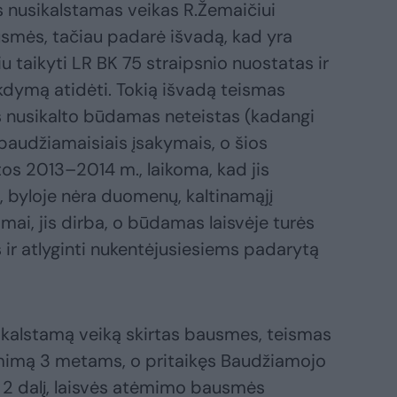
s nusikalstamas veikas R.Žemaičiui
usmės, tačiau padarė išvadą, kad yra
u taikyti LR BK 75 straipsnio nuostatas ir
dymą atidėti. Tokią išvadą teismas
is nusikalto būdamas neteistas (kadangi
. baudžiamaisiais įsakymais, o šios
os 2013–2014 m., laikoma, kad jis
 byloje nėra duomenų, kaltinamąjį
amai, jis dirba, o būdamas laisvėje turės
 ir atlyginti nukentėjusiesiems padarytą
ikalstamą veiką skirtas bausmes, teismas
ėmimą 3 metams, o pritaikęs Baudžiamojo
į, 2 dalį, laisvės atėmimo bausmės