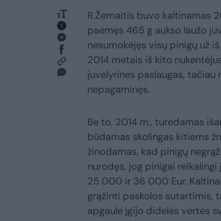
R.Žemaitis buvo kaltinamas 2
paėmęs 465 g aukso laužo juve
nesumokėjęs visų pinigų už iš 
2014 metais iš kito nukentėju
juvelyrines paslaugas, tačiau 
nepagaminęs.
Be to, 2014 m., turėdamas išan
būdamas skolingas kitiems ž
žinodamas, kad pinigų negrąž
nurodęs, jog pinigai reikalingi 
25 000 ir 36 000 Eur. Kaltina
grąžinti paskolos sutartimis, ta
apgaule įgijo didelės vertės s