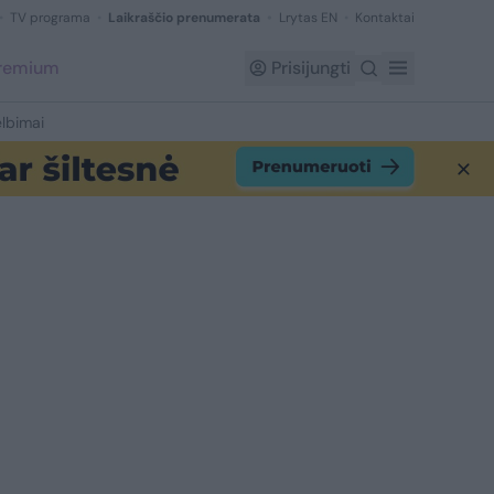
TV programa
Laikraščio prenumerata
Lrytas EN
Kontaktai
Premium
Prisijungti
lbimai