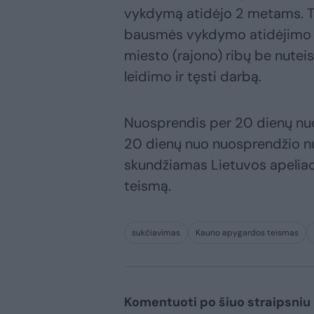
vykdymą atidėjo 2 metams. Ta
bausmės vykdymo atidėjimo l
miesto (rajono) ribų be nuteis
leidimo ir tęsti darbą.
Nuosprendis per 20 dienų nuo
20 dienų nuo nuosprendžio nuo
skundžiamas Lietuvos apelia
teismą.
sukčiavimas
Kauno apygardos teismas
Komentuoti po šiuo straipsniu