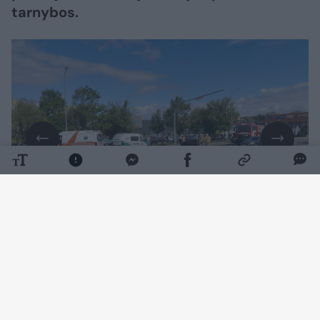
tarnybos.
Daugiau nuotraukų (3)
11 val. 15 min. buvo gautas pranešimas avariją
apie Tilžės gatvėje ir po susidūrimo apvirtusį
automobilį.