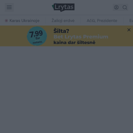
Karas Ukrainoje
Žalioji erdvė
Ačiū, Prezidente
E