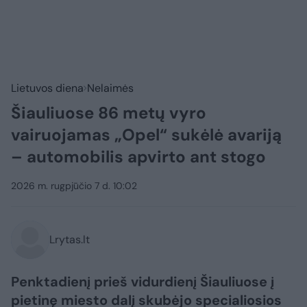
Lietuvos diena
Nelaimės
Šiauliuose 86 metų vyro
vairuojamas „Opel“ sukėlė avariją
– automobilis apvirto ant stogo
2026 m. rugpjūčio 7 d. 10:02
Lrytas.lt
Penktadienį prieš vidurdienį Šiauliuose į
pietinę miesto dalį skubėjo specialiosios