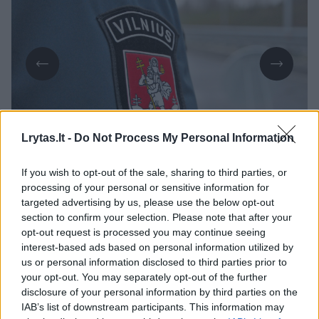
Daugiau nuotraukų (1)
Lrytas.lt -
Do Not Process My Personal Information
If you wish to opt-out of the sale, sharing to third parties, or
Kaip informuoja Policijos
processing of your personal or sensitive information for
targeted advertising by us, please use the below opt-out
departamentas, antradienį apie 18 val. 45
section to confirm your selection. Please note that after your
min. Vilniuje, prie namo Erfurto g., atvykus su
opt-out request is processed you may continue seeing
interest-based ads based on personal information utilized by
įtariamuoju (gim. 1965 m.) atlikti pas jį bute
us or personal information disclosed to third parties prior to
kratos ir atidarius tarnybinio automobilio
your opt-out. You may separately opt-out of the further
disclosure of your personal information by third parties on the
galines dureles, įtariamasis staiga pradėjo
IAB’s list of downstream participants. This information may
pjaustytis rankas ir kaklą turima skalpelio