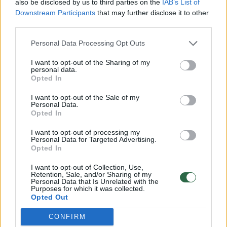
also be disclosed by us to third parties on the
IAB’s List of
galvute.
Downstream Participants
that may further disclose it to other
third parties.
Personal Data Processing Opt Outs
Pareigūnai panaudojo kovinių imtynių
veiksmus ir atėmė skalpelio galvutę.
I want to opt-out of the Sharing of my
personal data.
Opted In
Vyras nuvežtas į ligoninę.
I want to opt-out of the Sale of my
Personal Data.
Opted In
Patogiausias būdas
SUŽINOTI DAUGIAU
— sekti
I want to opt-out of processing my
Personal Data for Targeted Advertising.
naujienas mūsų „Facebook” paskyroje!
Opted In
I want to opt-out of Collection, Use,
savęs žalojimas
Vilnius
pareigūnai
Rodyti daugiau žymių
Retention, Sale, and/or Sharing of my
Personal Data that Is Unrelated with the
Purposes for which it was collected.
Opted Out
CONFIRM
Komentuoti po šiuo straipsniu