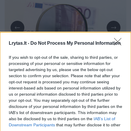
Lrytas.lt -
Do Not Process My Personal Information
Daugiau nuotraukų (1)
If you wish to opt-out of the sale, sharing to third parties, or
processing of your personal or sensitive information for
targeted advertising by us, please use the below opt-out
section to confirm your selection. Please note that after your
Kaip informuoja Policijos departamentas,
opt-out request is processed you may continue seeing
sekmadienį apie 15 val. 35 min. Jurbarko
interest-based ads based on personal information utilized by
us or personal information disclosed to third parties prior to
rajone, Vadžgirio kaime, J. Dargužo g.,
your opt-out. You may separately opt-out of the further
vairuotojas (gim. 1989 m.), siekdamas
disclosure of your personal information by third parties on the
IAB’s list of downstream participants. This information may
išvengti baudžiamosios atsakomybės
also be disclosed by us to third parties on the
IAB’s List of
(vairavo traktorių neblaivus (1,69 prom.)),
Downstream Participants
that may further disclose it to other