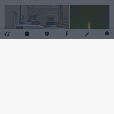
Daugiau nuotraukų (1)
Kaip pranešė Vilniaus apskrities VPK,
rugpjūčio 7 d. apie 9 val. 10 min. Vilniuje,
Sodų g., automobilyje, rastas nenustatytos
tapatybės apie 25 m. amžiaus mirusios