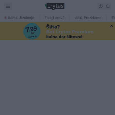
Karas Ukrainoje
Žalioji erdvė
Ačiū, Prezidente
E