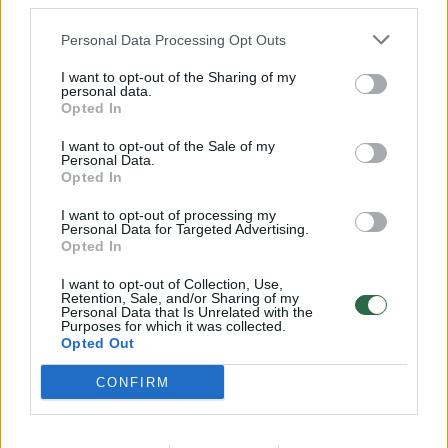
Marijampolės apskrities VPK Jurbarko
third parties.
rajono PK patruliams siūlė 1 tūkst. eurų kyšį.
Personal Data Processing Opt Outs
I want to opt-out of the Sharing of my
personal data.
Pradėtas ikiteisminis tyrimas.
Opted In
I want to opt-out of the Sale of my
Personal Data.
Patogiausias būdas
SUŽINOTI DAUGIAU
— sekti
Opted In
naujienas mūsų „Facebook” paskyroje!
I want to opt-out of processing my
Personal Data for Targeted Advertising.
Opted In
Kyšis
Jurbarkas
girtas traktorininkas
I want to opt-out of Collection, Use,
Retention, Sale, and/or Sharing of my
Personal Data that Is Unrelated with the
Purposes for which it was collected.
Komentuoti po šiuo straipsniu
Opted Out
CONFIRM
Komentuoti gali tik Lrytas registruoti vartotojai.
Prisijunkite prie registruotų vartotojų