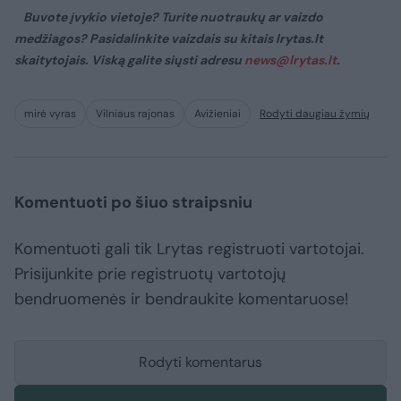
Buvote įvykio vietoje? Turite nuotraukų ar vaizdo
medžiagos? Pasidalinkite vaizdais su kitais lrytas.lt
skaitytojais. Viską galite siųsti adresu
news@lrytas.lt
.
mirė vyras
Vilniaus rajonas
Avižieniai
Rodyti daugiau žymių
Komentuoti po šiuo straipsniu
Komentuoti gali tik Lrytas registruoti vartotojai.
Prisijunkite prie registruotų vartotojų
bendruomenės ir bendraukite komentaruose!
Rodyti komentarus