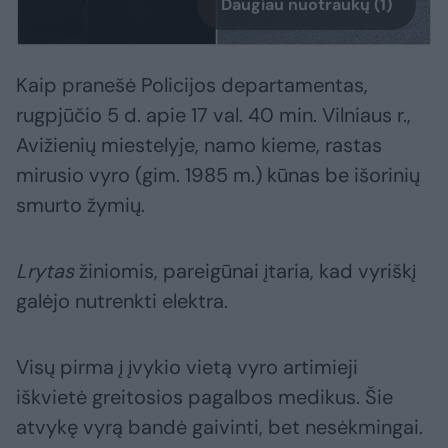
Daugiau nuotraukų (1)
Kaip pranešė Policijos departamentas,
rugpjūčio 5 d. apie 17 val. 40 min. Vilniaus r.,
Avižienių miestelyje, namo kieme, rastas
mirusio vyro (gim. 1985 m.) kūnas be išorinių
smurto žymių.
Lrytas
žiniomis, pareigūnai įtaria, kad vyriškį
galėjo nutrenkti elektra.
Visų pirma į įvykio vietą vyro artimieji
iškvietė greitosios pagalbos medikus. Šie
atvykę vyrą bandė gaivinti, bet nesėkmingai.