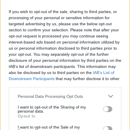
Šveicarijoje, Ukrainoje ir Jungtinėje
If you wish to opt-out of the sale, sharing to third parties, or
Karalystėje buvo įvykdyta didelio masto
processing of your personal or sensitive information for
targeted advertising by us, please use the below opt-out
tarptautinė operaciją. Jos metu Kipre
section to confirm your selection. Please note that after your
sulaikytas šio nusikalstamo susivienijimo
opt-out request is processed you may continue seeing
organizatorius, turintis Rusijos Federacijos
interest-based ads based on personal information utilized by
us or personal information disclosed to third parties prior to
pilietybę, o kitose šalyse – pagrindiniai
your opt-out. You may separately opt-out of the further
susivienijimo nariai.
disclosure of your personal information by third parties on the
IAB’s list of downstream participants. This information may
also be disclosed by us to third parties on the
IAB’s List of
Operacija, padedant Europolui ir Eurojustui,
Downstream Participants
that may further disclose it to other
third parties.
buvo organizuota Vilniaus apskrities
vyriausiojo policijos komisariato Kriminalinės
Personal Data Processing Opt Outs
policijos nusikaltimų nuosavybei tyrimo
I want to opt-out of the Sharing of my
personal data.
valdybos pareigūnų kartu su kolegomis iš
Opted In
Saksonijos žemės Kriminalinių tyrimų biuro.
I want to opt-out of the Sale of my