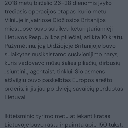
2018 metų birželio 26-28 dienomis įvyko
trečiasis operacijos etapas, kurio metu
Vilniuje ir įvairiose Didžiosios Britanijos
miestuose buvo sulaikyti keturi įtariamieji
Lietuvos Respublikos piliečiai, atlikta 10 kratų.
Pažymėtina, jog Didžiojoje Britanijoje buvo
sulaikytas nusikalstamo susivienijimo narys,
kuris vadovavo mūsų šalies piliečių, dirbusių
„siuntinių agentais“, tinklui. Šio asmens
atžvilgiu buvo paskelbtas Europos arešto
orderis, ir jis jau po dviejų savaičių perduotas
Lietuvai.
Ikiteisminio tyrimo metu atliekant kratas
Lietuvoje buvo rasta ir paimta apie 150 tūkst.