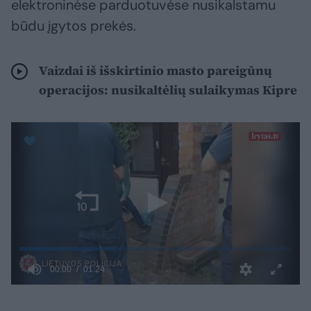
elektroninėse parduotuvėse nusikalstamu
būdu įgytos prekės.
Vaizdai iš išskirtinio masto pareigūnų
operacijos: nusikaltėlių sulaikymas Kipre