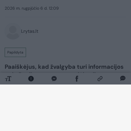
2026 m. rugpjūčio 6 d. 12:09
Lrytas.lt
Papildyta
Paaiškėjus, kad žvalgyba turi informacijos
apie Rusijos svarstymus dėl galimų
provokacijų Baltijos regione, premjeras
Mindaugas Sinkevičius ramina visuomenę
ir tikina, jog valstybė ruošiasi galimiems
scenarijams.