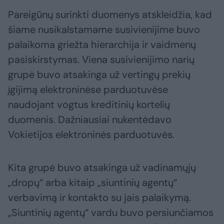
Pareigūnų surinkti duomenys atskleidžia, kad
šiame nusikalstamame susivienijime buvo
palaikoma griežta hierarchija ir vaidmenų
pasiskirstymas. Viena susivienijimo narių
grupė buvo atsakinga už vertingų prekių
įgijimą elektroninėse parduotuvėse
naudojant vogtus kreditinių kortelių
duomenis. Dažniausiai nukentėdavo
Vokietijos elektroninės parduotuvės.
Kita grupė buvo atsakinga už vadinamųjų
„dropų“ arba kitaip „siuntinių agentų“
verbavimą ir kontakto su jais palaikymą.
„Siuntinių agentų“ vardu buvo persiunčiamos