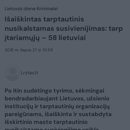
Lietuvos diena
Kriminalai
Išaiškintas tarptautinis
nusikalstamas susivienijimas: tarp
įtariamųjų – 58 lietuviai
2018 m. liepos 27 d. 10:59
Lrytas.lt
Po itin sudėtingo tyrimo, sėkmingai
bendradarbiaujant Lietuvos, užsienio
institucijų ir tarptautinių organizacijų
pareigūnams, išaiškinta ir sustabdyta
išskirtinio masto tarptautinio
nusikalstamo susivienijimo veikla.