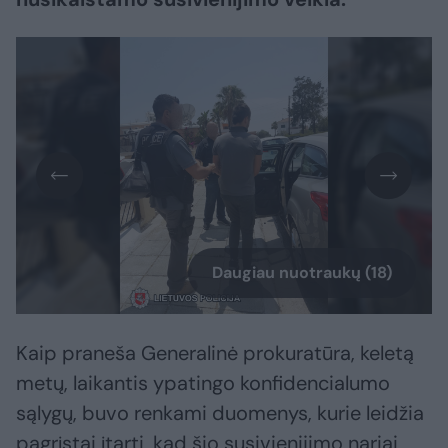
Daugiau nuotraukų (18)
Kaip praneša Generalinė prokuratūra, keletą
metų, laikantis ypatingo konfidencialumo
sąlygų, buvo renkami duomenys, kurie leidžia
pagrįstai įtarti, kad šio susivienijimo nariai,