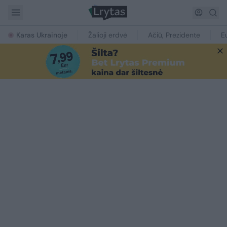
Karas Ukrainoje
Žalioji erdvė
Ačiū, Prezidente
E