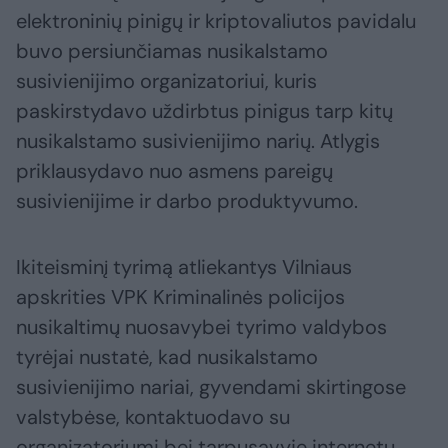
elektroninių pinigų ir kriptovaliutos pavidalu
buvo persiunčiamas nusikalstamo
susivienijimo organizatoriui, kuris
paskirstydavo uždirbtus pinigus tarp kitų
nusikalstamo susivienijimo narių. Atlygis
priklausydavo nuo asmens pareigų
susivienijime ir darbo produktyvumo.
Ikiteisminį tyrimą atliekantys Vilniaus
apskrities VPK Kriminalinės policijos
nusikaltimų nuosavybei tyrimo valdybos
tyrėjai nustatė, kad nusikalstamo
susivienijimo nariai, gyvendami skirtingose
valstybėse, kontaktuodavo su
organizatoriumi bei tarpusavyje internetu,