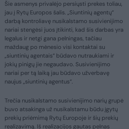
Šie asmenys privalėjo persiųsti prekes toliau,
jau į Rytų Europos šalis. „Siuntinių agentų“
darbą kontroliavę nusikalstamo susivienijimo
nariai stengėsi juos įtikinti, kad šis darbas yra
legalus ir netgi gana pelningas, tačiau
maždaug po mėnesio visi kontaktai su
„siuntinių agentais“ būdavo nutraukiami ir
jokių pinigų jie negaudavo. Susivienijimo
nariai per tą laiką jau būdavo užverbavę
naujus „siuntinių agentus“.
Trečia nusikalstamo susivienijimo narių grupė
buvo atsakinga už nusikalstamu būdu įgytų
prekių priėmimą Rytų Europoje ir šių prekių
realizavimą. Iš realizacijos gautas pelnas