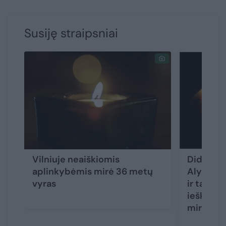
Susiję straipsniai
Vilniuje neaiškiomis
Didžiulė
aplinkybėmis mirė 36 metų
Alytaus r
vyras
ir tarnyb
ieškotas
miręs