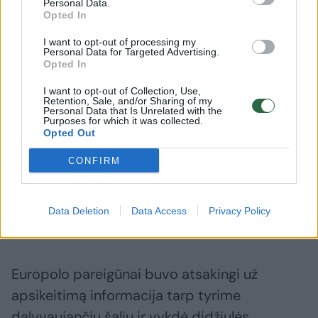
Personal Data.
Opted In
Išaiškinti nusikaltimą veiklą padėjo
I want to opt-out of processing my
tarptautinis bendradarbiavimas
Personal Data for Targeted Advertising.
Opted In
I want to opt-out of Collection, Use,
Eurojusto atstovai reikšmingai prisidėjo prie
Retention, Sale, and/or Sharing of my
Personal Data that Is Unrelated with the
tyrimo koordinuodami ikiteisminio tyrimo
Purposes for which it was collected.
Opted Out
veiksmus tarp įvairių užsienio valstybių
prokurorų, policijos pareigūnų, surengė
CONFIRM
penkis koordinacinius pasitarimus dėl bendrų
tyrimo veiksmų bei padėjo įsteigti jungtinę
Data Deletion
Data Access
Privacy Policy
tyrimo grupę.
Europolo pareigūnai buvo atsakingi už
apsikeitimą informacija tarp tyrime
dalyvaujančių šalių ir vykdė didžiulės