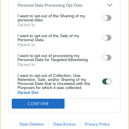
nukentėjusiųjų civiliniai ieškiniai.
Personal Data Processing Opt Outs
I want to opt-out of the Sharing of my
personal data.
Įžeidinėjo ir grasino
Opted In
I want to opt-out of the Sale of my
Personal Data.
Nagrinėjant šią bylą būta visko: teisiamieji ne
Opted In
kartą sirgo, be pateisinamos priežasties
I want to opt-out of processing my
Personal Data for Targeted Advertising.
neatvykdavo į posėdžius, o į juos atvykę
Opted In
elgdavosi, lyg vis dar būtų Garliavos
I want to opt-out of Collection, Use,
patvoryje, – šūkaudavo, laidydavo kandžias
Retention, Sale, and/or Sharing of my
Personal Data that Is Unrelated with the
replikas nepatikusiems liudytojams ar tiesiog
Purposes for which it was collected.
Opted Out
vidury posėdžio atsistodavo ir palikdavo
salę.
CONFIRM
„Kartais teisme jaučiausi lyg terariume su
Data Deletion
Data Access
Privacy Policy