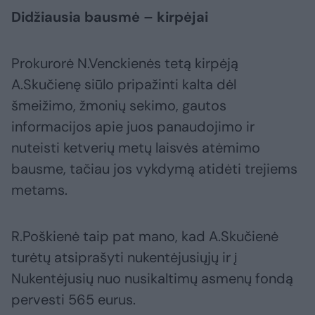
Didžiausia bausmė – kirpėjai
Prokurorė N.Venckienės tetą kirpėją
A.Skučienę siūlo pripažinti kalta dėl
šmeižimo, žmonių sekimo, gautos
informacijos apie juos panaudojimo ir
nuteisti ketverių metų laisvės atėmimo
bausme, tačiau jos vykdymą atidėti trejiems
metams.
R.Poškienė taip pat mano, kad A.Skučienė
turėtų atsiprašyti nukentėjusiųjų ir į
Nukentėjusių nuo nusikaltimų asmenų fondą
pervesti 565 eurus.