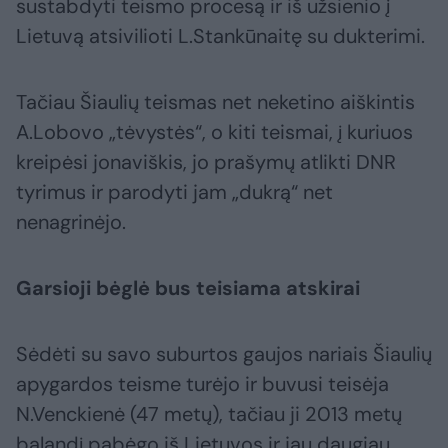
sustabdyti teismo procesą ir iš užsienio į
Lietuvą atsivilioti L.Stankūnaitę su dukterimi.
Tačiau Šiaulių teismas net neketino aiškintis
A.Lobovo „tėvystės“, o kiti teismai, į kuriuos
kreipėsi jonaviškis, jo prašymų atlikti DNR
tyrimus ir parodyti jam „dukrą“ net
nenagrinėjo.
Garsioji bėglė bus teisiama atskirai
Sėdėti su savo suburtos gaujos nariais Šiaulių
apygardos teisme turėjo ir buvusi teisėja
N.Venckienė (47 metų), tačiau ji 2013 metų
balandį pabėgo iš Lietuvos ir jau daugiau