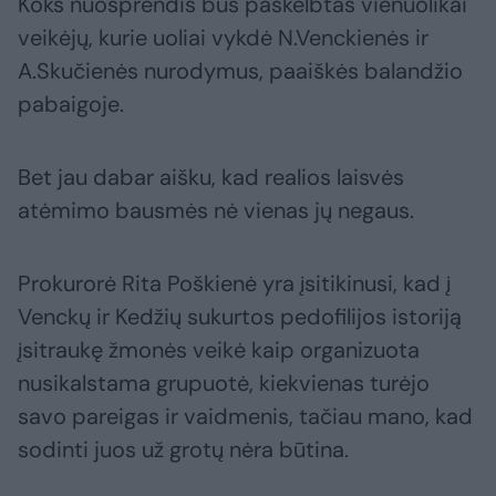
Koks nuosprendis bus paskelbtas vienuolikai
veikėjų, kurie uoliai vykdė N.Venckienės ir
A.Skučienės nurodymus, paaiškės balandžio
pabaigoje.
Bet jau dabar aišku, kad realios laisvės
atėmimo bausmės nė vienas jų negaus.
Prokurorė Rita Poškienė yra įsitikinusi, kad į
Venckų ir Kedžių sukurtos pedofilijos istoriją
įsitraukę žmonės veikė kaip organizuota
nusikalstama grupuotė, kiekvienas turėjo
savo pareigas ir vaidmenis, tačiau mano, kad
sodinti juos už grotų nėra būtina.