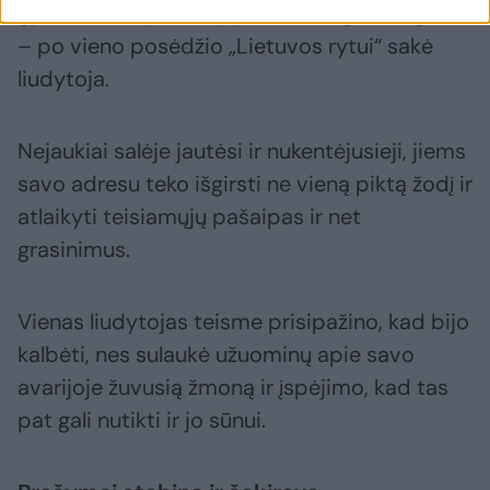
gyvatėmis: aplink šnypščia, bet įgelti negali“,
– po vieno posėdžio „Lietuvos rytui“ sakė
liudytoja.
Nejaukiai salėje jautėsi ir nukentėjusieji, jiems
savo adresu teko išgirsti ne vieną piktą žodį ir
atlaikyti teisiamųjų pašaipas ir net
grasinimus.
Vienas liudytojas teisme prisipažino, kad bijo
kalbėti, nes sulaukė užuominų apie savo
avarijoje žuvusią žmoną ir įspėjimo, kad tas
pat gali nutikti ir jo sūnui.