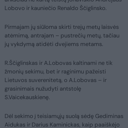
Lobovo ir kauniečio Renaldo Ščiglinsko.
Pirmajam jų siūloma skirti trejų metų laisvės
atėmimą, antrajam – pustrečių metų, tačiau
jų vykdymą atidėti dvejiems metams.
R.Ščiglinskas ir A.Lobovas kaltinami ne tik
žmonių sekimu, bet ir raginimu pažeisti
Lietuvos suverenitetą, o A.Lobovas – ir
grasinimais nužudyti antstolę
S.Vaicekauskienę.
Dėl sekimo į teisiamųjų suolą sėdę Gediminas
Aidukas ir Darius Kaminickas, kaip paaiškėjo