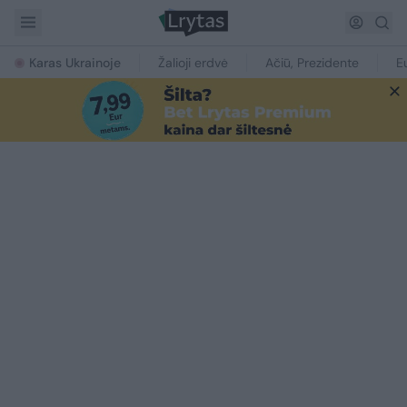
Karas Ukrainoje
Žalioji erdvė
Ačiū, Prezidente
E