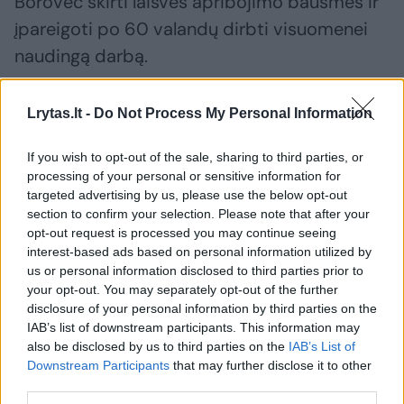
Borovec skirti laisvės apribojimo bausmes ir
įpareigoti po 60 valandų dirbti visuomenei
naudingą darbą.
Rimantą Rimkevičių prašoma pripažinti kaltu
Lrytas.lt -
Do Not Process My Personal Information
dėl sekimo, tačiau bylą jam nutraukti suėjus
If you wish to opt-out of the sale, sharing to third parties, or
senaties terminui.
processing of your personal or sensitive information for
targeted advertising by us, please use the below opt-out
section to confirm your selection. Please note that after your
Metus prie Venckų namų gyvenusį Vitalijų
opt-out request is processed you may continue seeing
interest-based ads based on personal information utilized by
Keršį prašoma nuo bausmės atleisti, nes jis
us or personal information disclosed to third parties prior to
ne tik atsiprašė nukentėjusiųjų, bet ir padėjo
your opt-out. You may separately opt-out of the further
atskleisti kitų grupuotės narių nusikaltimus.
disclosure of your personal information by third parties on the
IAB’s list of downstream participants. This information may
also be disclosed by us to third parties on the
IAB’s List of
Downstream Participants
that may further disclose it to other
Jeigu N.Venckienės sekliai bus pripažinti
third parties.
kaltais, jų laukia šimtatūkstantiniai