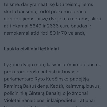
teisme, dar yra neatlikę kitų teismų jiems
skirtų bausmių, todėl prokurorė prašo
apriboti jiems laisvę dvejiems metams, skirti
atitinkamai 5649 ir 2636 eurų baudas ir
nemokamai atidirbti 80 ir 70 valandų.
Laukia civiliniai ieškiniai
Lygtine dvejų metų laisvės atėmimo bausme
prokurorė prašo nuteisti ir buvusio
parlamentaro Ryto Kupčinsko padėjėją
Ramintą Baltuškienę, Kedžių kaimyną, buvusį
policininką Gintarą Banaitį, o jo žmonai
Violetai Banaitienei ir klaipėdietei Tatjanai