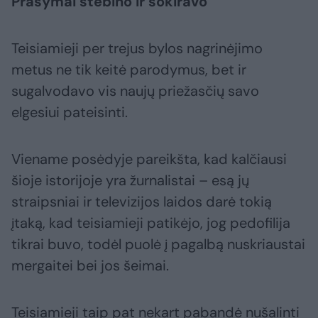
Prašymai stebino ir šokiravo
Teisiamieji per trejus bylos nagrinėjimo
metus ne tik keitė parodymus, bet ir
sugalvodavo vis naujų priežasčių savo
elgesiui pateisinti.
Viename posėdyje pareikšta, kad kalčiausi
šioje istorijoje yra žurnalistai – esą jų
straipsniai ir televizijos laidos darė tokią
įtaką, kad teisiamieji patikėjo, jog pedofilija
tikrai buvo, todėl puolė į pagalbą nuskriaustai
mergaitei bei jos šeimai.
Teisiamieji taip pat nekart pabandė nušalinti