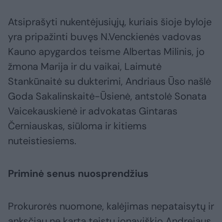
Atsiprašyti nukentėjusiųjų, kuriais šioje byloje
yra pripažinti buvęs N.Venckienės vadovas
Kauno apygardos teisme Albertas Milinis, jo
žmona Marija ir du vaikai, Laimutė
Stankūnaitė su dukterimi, Andriaus Ūso našlė
Goda Sakalinskaitė-Ūsienė, antstolė Sonata
Vaicekauskienė ir advokatas Gintaras
Černiauskas, siūloma ir kitiems
nuteistiesiems.
Priminė senus nuosprendžius
Prokurorės nuomone, kalėjimas nepataisytų ir
anksčiau ne kartą teistų jonaviškio Andrejaus