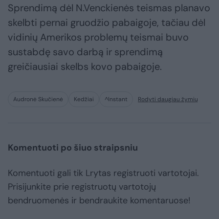
Sprendimą dėl N.Venckienės teismas planavo
skelbti pernai gruodžio pabaigoje, tačiau dėl
vidinių Amerikos problemų teismai buvo
sustabdę savo darbą ir sprendimą
greičiausiai skelbs kovo pabaigoje.
Audronė Skučienė
Kedžiai
^Instant
Rodyti daugiau žymių
Komentuoti po šiuo straipsniu
Komentuoti gali tik Lrytas registruoti vartotojai.
Prisijunkite prie registruotų vartotojų
bendruomenės ir bendraukite komentaruose!