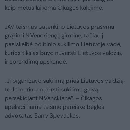
kaip metus laikoma Čikagos kalėjime.
JAV teismas patenkino Lietuvos prašymą
grąžinti N.Venckienę į gimtinę, tačiau ji
pasiskelbė politinio sukilimo Lietuvoje vade,
kurios tikslas buvo nuversti Lietuvos valdžią,
ir sprendimą apskundė.
„Ji organizavo sukilimą prieš Lietuvos valdžią,
todėl norima nukirsti sukilimo galvą
persekiojant N.Venckienę“, – Čikagos
apeliaciniame teisme pareiškė bėglės
advokatas Barry Spevackas.