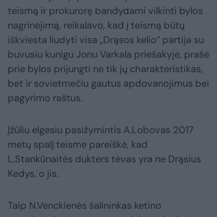
teismą ir prokurorę bandydami vilkinti bylos
nagrinėjimą, reikalavo, kad į teismą būtų
iškviesta liudyti visa „Drąsos kelio“ partija su
buvusiu kunigu Jonu Varkala priešakyje, prašė
prie bylos prijungti ne tik jų charakteristikas,
bet ir sovietmečiu gautus apdovanojimus bei
pagyrimo raštus.
Įžūliu elgesiu pasižymintis A.Lobovas 2017
metų spalį teisme pareiškė, kad
L.Stankūnaitės dukters tėvas yra ne Drąsius
Kedys, o jis.
Taip N.Venckienės šalininkas ketino