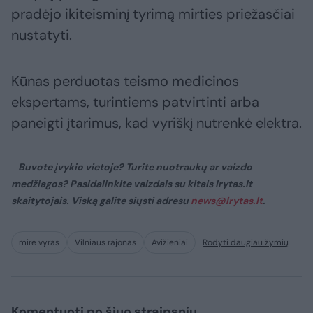
pradėjo ikiteisminį tyrimą mirties priežasčiai
nustatyti.
Kūnas perduotas teismo medicinos
ekspertams, turintiems patvirtinti arba
paneigti įtarimus, kad vyriškį nutrenkė elektra.
Buvote įvykio vietoje? Turite nuotraukų ar vaizdo
medžiagos? Pasidalinkite vaizdais su kitais lrytas.lt
skaitytojais. Viską galite siųsti adresu
news@lrytas.lt
.
mirė vyras
Vilniaus rajonas
Avižieniai
Rodyti daugiau žymių
Komentuoti po šiuo straipsniu