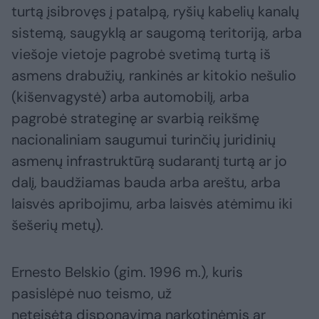
turtą įsibrovęs į patalpą, ryšių kabelių kanalų
sistemą, saugyklą ar saugomą teritoriją, arba
viešoje vietoje pagrobė svetimą turtą iš
asmens drabužių, rankinės ar kitokio nešulio
(kišenvagystė) arba automobilį, arba
pagrobė strateginę ar svarbią reikšmę
nacionaliniam saugumui turinčių juridinių
asmenų infrastruktūrą sudarantį turtą ar jo
dalį, baudžiamas bauda arba areštu, arba
laisvės apribojimu, arba laisvės atėmimu iki
šešerių metų).
Ernesto Belskio (gim. 1996 m.), kuris
pasislėpė nuo teismo, už
neteisėtą disponavimą narkotinėmis ar