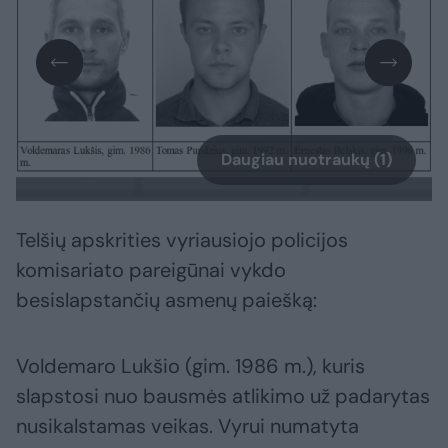
Daugiau nuotraukų (1)
Telšių apskrities vyriausiojo policijos
komisariato pareigūnai vykdo
besislapstančių asmenų paiešką:
Voldemaro Lukšio (gim. 1986 m.), kuris
slapstosi nuo bausmės atlikimo už padarytas
nusikalstamas veikas. Vyrui numatyta