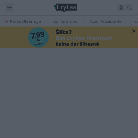
Karas Ukrainoje
Žalioji erdvė
Ačiū, Prezidente
E