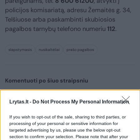
pareigūnams, tel.
8 600 61200
, atvykti į
policijos komisariatą, adresu Žemaitės g. 34,
Telšiuose arba paskambinti skubiosios
pagalbos tarnybų telefono numeriu
112
.
slapstymasis
nusikaltėliai
prašo pagalbos
Komentuoti po šiuo straipsniu
Komentuoti gali tik Lrytas registruoti vartotojai.
Lrytas.lt -
Do Not Process My Personal Information
Prisijunkite prie registruotų vartotojų
bendruomenės ir bendraukite komentaruose!
If you wish to opt-out of the sale, sharing to third parties, or
processing of your personal or sensitive information for
targeted advertising by us, please use the below opt-out
Rodyti komentarus
section to confirm your selection. Please note that after your