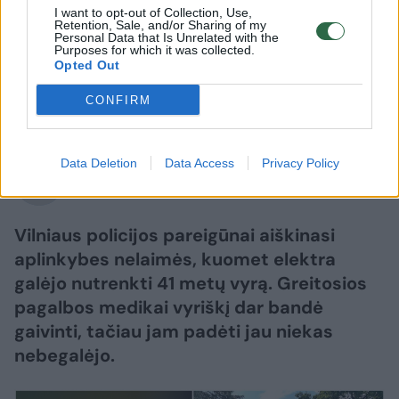
vyrą – greitosios medikai bandė
I want to opt-out of Collection, Use,
Retention, Sale, and/or Sharing of my
Personal Data that Is Unrelated with the
gaivinti, tačiau padėti niekas
Purposes for which it was collected.
Opted Out
nebegalėjo
CONFIRM
2026 m. rugpjūčio 6 d. 06:29
Data Deletion
Data Access
Privacy Policy
Lrytas.lt
Vilniaus policijos pareigūnai aiškinasi
aplinkybes nelaimės, kuomet elektra
galėjo nutrenkti 41 metų vyrą. Greitosios
pagalbos medikai vyriškį dar bandė
gaivinti, tačiau jam padėti jau niekas
nebegalėjo.