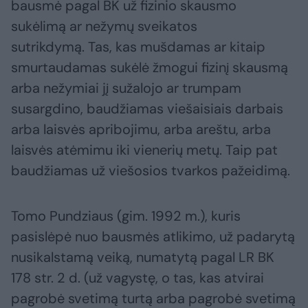
bausmė pagal BK už fizinio skausmo
sukėlimą ar nežymų sveikatos
sutrikdymą. Tas, kas mušdamas ar kitaip
smurtaudamas sukėlė žmogui fizinį skausmą
arba nežymiai jį sužalojo ar trumpam
susargdino, baudžiamas viešaisiais darbais
arba laisvės apribojimu, arba areštu, arba
laisvės atėmimu iki vienerių metų. Taip pat
baudžiamas už viešosios tvarkos pažeidimą.
Tomo Pundziaus (gim. 1992 m.), kuris
pasislėpė nuo bausmės atlikimo, už padarytą
nusikalstamą veiką, numatytą pagal LR BK
178 str. 2 d. (už vagystę, o tas, kas atvirai
pagrobė svetimą turtą arba pagrobė svetimą