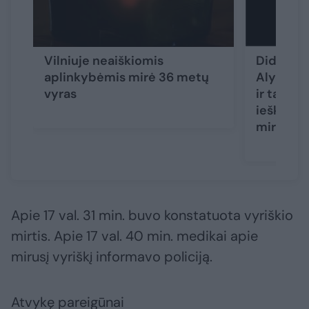
Vilniuje neaiškiomis
Didžiulė
aplinkybėmis mirė 36 metų
Alytaus r
vyras
ir tarnyb
ieškotas
miręs
Apie 17 val. 31 min. buvo konstatuota vyriškio
mirtis. Apie 17 val. 40 min. medikai apie
mirusį vyriškį informavo policiją.
Atvykę pareigūnai