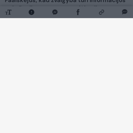
Paaiškėjus, kad žvalgyba turi informacijos
apie Rusijos svarstymus dėl galimų
provokacijų Baltijos regione, premjeras
Mindaugas Sinkevičius ramina visuomenę
ir tikina, jog valstybė ruošiasi galimiems
scenarijams.
Daugiau nuotraukų (3)