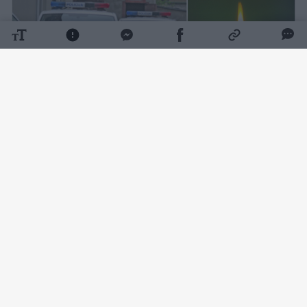
Daugiau nuotraukų (1)
Kaip pranešė Vilniaus apskrities VPK,
rugpjūčio 7 d. apie 9 val. 10 min. Vilniuje,
Sodų g., automobilyje, rastas nenustatytos
tapatybės apie 25 m. amžiaus mirusios
moters kūnas be išorinių smurto požymių.
Lrytas
žiniomis, kūnas rastas