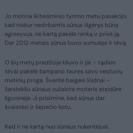
Jo motina ikiteisminio tyrimo metu pasakojo,
kad niekur nedirbantis sūnus išgėręs būna
agresyvus, ne kartą pakėlė ranką ir prieš ją.
Dar 2012 metais sūnus buvo sumušęs ir tėvą.
O šių metų pradžioje kliuvo ir jai – tądien
tėvai pakėlė šampano taures savo vestuvių
metinių proga. Šventė baigėsi liūdnai –
žarstekliu sūnaus sužalota moteris atsidūrė
ligoninėje. Ji prisiminė, kad sūnus dar
švaistėsi ir šepečio kotu.
Kad ir ne kartą nuo sūnaus nukentėjusi,