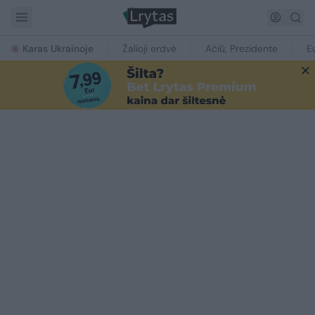
Karas Ukrainoje
Žalioji erdvė
Ačiū, Prezidente
E