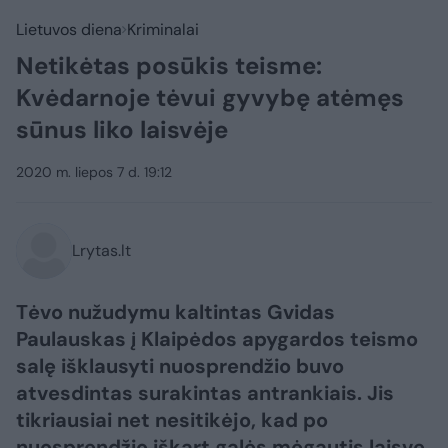
Lietuvos diena
Kriminalai
Netikėtas posūkis teisme:
Kvėdarnoje tėvui gyvybę atėmęs
sūnus liko laisvėje
2020 m. liepos 7 d. 19:12
Lrytas.lt
Tėvo nužudymu kaltintas Gvidas
Paulauskas į Klaipėdos apygardos teismo
salę išklausyti nuosprendžio buvo
atvesdintas surakintas antrankiais. Jis
tikriausiai net nesitikėjo, kad po
nuosprendžio iškart galės mėgautis laisve.