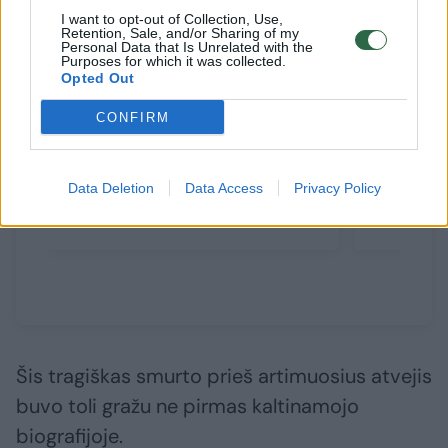
I want to opt-out of Collection, Use,
Retention, Sale, and/or Sharing of my
Personal Data that Is Unrelated with the
Purposes for which it was collected.
Opted Out
CONFIRM
Žmogžudys Rokiškyje policiją
Tėvažudy
Data Deletion
Data Access
Privacy Policy
sau išsikvietė pats
išgirdo 
Šis tragiškas smurto prieš artimuosius atvejis
buvo toli gražu ne pirmas kaltinamojo
biografijoje.