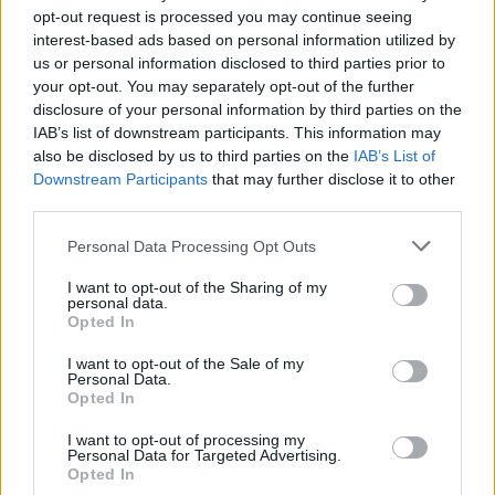
stiklus.
opt-out request is processed you may continue seeing
interest-based ads based on personal information utilized by
us or personal information disclosed to third parties prior to
Kitą rytą šeimos galva pasijuto prastai,
your opt-out. You may separately opt-out of the further
žmona iškvietė greitąją pagalbą. Atvykę
disclosure of your personal information by third parties on the
IAB’s list of downstream participants. This information may
medikai niekuo nebegalėjo padėti – vyras
also be disclosed by us to third parties on the
IAB’s List of
buvo miręs dėl nukraujavimo.
Downstream Participants
that may further disclose it to other
third parties.
G.Paulauskas kaltę pripažino iš dalies. Jis
Personal Data Processing Opt Outs
tikino į kėdės koją nespyręs, o tik sudavęs
I want to opt-out of the Sharing of my
personal data.
tėvui į petį.
Opted In
I want to opt-out of the Sale of my
Personal Data.
Opted In
Susiję straipsniai
I want to opt-out of processing my
Personal Data for Targeted Advertising.
Opted In