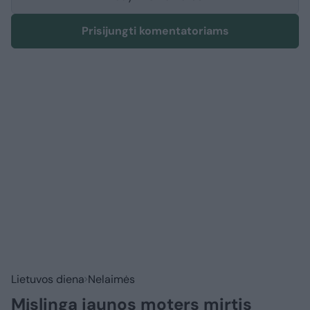
Prisijungti komentatoriams
Lietuvos diena
Nelaimės
Mįslinga jaunos moters mirtis