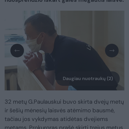
Daugiau nuotraukų (2)
32 metų G.Paulauskui buvo skirta dvejų metų
ir šešių mėnesių laisvės atėmimo bausmė,
tačiau jos vykdymas atidėtas dvejiems
metams. Prokuroras prašė skirti trejus metus