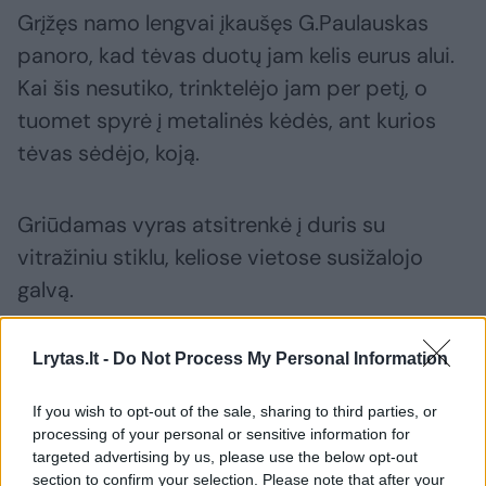
Grįžęs namo lengvai įkaušęs G.Paulauskas
panoro, kad tėvas duotų jam kelis eurus alui.
Kai šis nesutiko, trinktelėjo jam per petį, o
tuomet spyrė į metalinės kėdės, ant kurios
tėvas sėdėjo, koją.
Griūdamas vyras atsitrenkė į duris su
vitražiniu stiklu, keliose vietose susižalojo
galvą.
Plūsdamas kraujais jis nuėjo į miegamąjį ir
Lrytas.lt -
Do Not Process My Personal Information
atsigulė, buvo iškritęs iš lovos, tuomet
If you wish to opt-out of the sale, sharing to third parties, or
motina su sūnumi jį įkėlė atgal. G.Paulauskas
processing of your personal or sensitive information for
nurimo, sušlavė ant grindų pabirusius durų
targeted advertising by us, please use the below opt-out
section to confirm your selection. Please note that after your