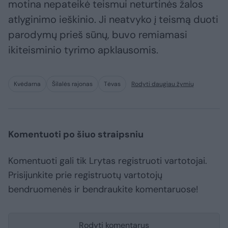
motina nepateikė teismui neturtinės žalos
atlyginimo ieškinio. Ji neatvyko į teismą duoti
parodymų prieš sūnų, buvo remiamasi
ikiteisminio tyrimo apklausomis.
Kvėdarna
Šilalės rajonas
Tėvas
Rodyti daugiau žymių
Komentuoti po šiuo straipsniu
Komentuoti gali tik Lrytas registruoti vartotojai.
Prisijunkite prie registruotų vartotojų
bendruomenės ir bendraukite komentaruose!
Rodyti komentarus