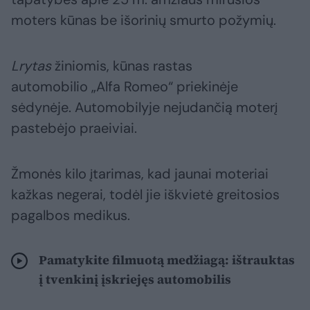
moters kūnas be išorinių smurto požymių.
Lrytas
žiniomis, kūnas rastas
automobilio „Alfa Romeo“ priekinėje
sėdynėje. Automobilyje nejudančią moterį
pastebėjo praeiviai.
Žmonės kilo įtarimas, kad jaunai moteriai
kažkas negerai, todėl jie iškvietė greitosios
pagalbos medikus.
Pamatykite filmuotą medžiagą: ištrauktas
į tvenkinį įskriejęs automobilis