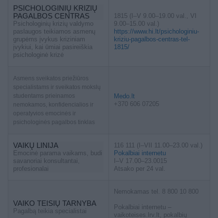
PSICHOLOGINIŲ KRIZIŲ
PAGALBOS CENTRAS
1815 (I–V 9.00–19.00 val., VI
Psichologinių krizių valdymo
9.00–15.00 val.)
paslaugos teikiamos asmenų
https://www.hi.lt/psichologiniu-
grupėms įvykus kriziniam
kriziu-pagalbos-centras-tel-
įvykiui, kai ūmiai pasireiškia
1815/
psichologinė krizė
Asmens sveikatos priežiūros
specialistams ir sveikatos mokslų
studentams prieinamos
Medo.lt
+370 606 07205
nemokamos, konfidencialios ir
operatyvios emocinės ir
psichologinės pagalbos tinklas
VAIKŲ LINIJA
116 111 (I–VII 11.00–23.00 val.)
Emocinė parama vaikams, budi
Pokalbiai internetu
savanoriai konsultantai,
I–V 17.00–23.0015
profesionalai
Atsako per 24 val.
Nemokamas tel. 8 800 10 800
VAIKO TEISIŲ TARNYBA
Pokalbiai internetu –
Pagalbą teikia specialistai
vaikoteises.lrv.lt, pokalbių