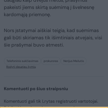
daugiau kaip dvejus metus, prašymus
pakeisti jiems skirtą suėmimą į švelnesnę
kardomąją priemonę.
Nors įstatymai aiškiai teigia, kad suėmimas
gali būti skiriamas tik išimtiniais atvejais, visi
šie prašymai buvo atmesti.
Telefoninis sukčiavimas
prokuroras
Nerijus Meilutis
Rodyti daugiau žymių
Komentuoti po šiuo straipsniu
Komentuoti gali tik Lrytas registruoti vartotojai.