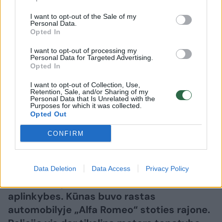
I want to opt-out of the Sale of my
Personal Data.
Lietuvos diena
Nelaimės
Opted In
Mįslinga jaunos moters mirtis
I want to opt-out of processing my
Personal Data for Targeted Advertising.
Vilniuje: kūnas rastas automobilyje
Opted In
„Alfa Romeo“ stoties rajone
(1)
I want to opt-out of Collection, Use,
Retention, Sale, and/or Sharing of my
Personal Data that Is Unrelated with the
2026 m. rugpjūčio 8 d. 06:02
Purposes for which it was collected.
Opted Out
CONFIRM
Lrytas.lt
Vilniaus policija pradėjo ikiteisminį tyrimą
Data Deletion
Data Access
Privacy Policy
ir aiškinasi jaunos moters mirties
aplinkybes. Kūnas buvo rastas
automobilyje „Alfa Romeo“ stoties rajone.