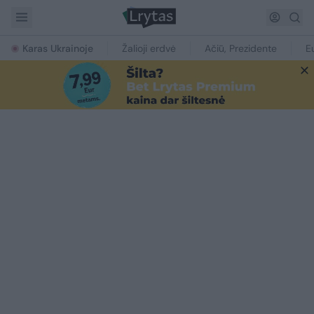
Karas Ukrainoje
Žalioji erdvė
Ačiū, Prezidente
E