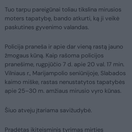
Tuo tarpu pareigūnai toliau tikslina mirusios
moters tapatybę, bando atkurti, ką ji veikė
paskutines gyvenimo valandas.
Policija praneša ir apie dar vieną rastą jauno
žmogaus kūną. Kaip rašoma policijos
pranešime, rugpjūčio 7 d. apie 20 val. 17 min.
Vilniaus r., Marijampolio seniūnijoje, Slabados
kaimo miške, rastas nenustatytos tapatybės
apie 25–30 m. amžiaus mirusio vyro kūnas.
Šiuo atveju įtariama savižudybė.
Pradėtas ikiteisminis tyrimas mirties