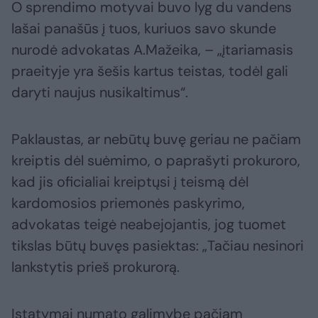
O sprendimo motyvai buvo lyg du vandens
lašai panašūs į tuos, kuriuos savo skunde
nurodė advokatas A.Mažeika, – „įtariamasis
praeityje yra šešis kartus teistas, todėl gali
daryti naujus nusikaltimus“.
Paklaustas, ar nebūtų buvę geriau ne pačiam
kreiptis dėl suėmimo, o paprašyti prokuroro,
kad jis oficialiai kreiptųsi į teismą dėl
kardomosios priemonės paskyrimo,
advokatas teigė neabejojantis, jog tuomet
tikslas būtų buvęs pasiektas: „Tačiau nesinori
lankstytis prieš prokurorą.
Įstatymai numato galimybę pačiam