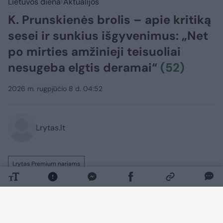
Lietuvos diena
Aktualijos
K. Prunskienės brolis – apie kritiką
sesei ir sunkius išgyvenimus: „Net
po mirties amžinieji teisuoliai
nesugeba elgtis deramai“
(52)
2026 m. rugpjūčio 8 d. 04:52
Lrytas.lt
Lrytas Premium nariams
„Ir tas, kas simpatizavo poniai Kazimirai, ir
tas, kas akmenį metė, visi turės ją
prisiminti. Ir prisimins šimtmečius“, – taip