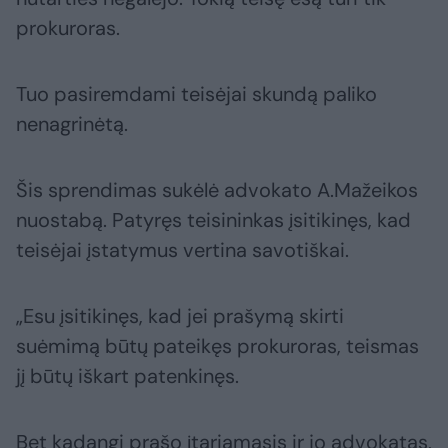
prokuroras.
Tuo pasiremdami teisėjai skundą paliko
nenagrinėtą.
Šis sprendimas sukėlė advokato A.Mažeikos
nuostabą. Patyręs teisininkas įsitikinęs, kad
teisėjai įstatymus vertina savotiškai.
„Esu įsitikinęs, kad jei prašymą skirti
suėmimą būtų pateikęs prokuroras, teismas
jį būtų iškart patenkinęs.
Bet kadangi prašo įtariamasis ir jo advokatas,