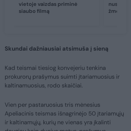
vietoje vaizdas priminė
nusikals
siaubo filmą
žmonai
Skundai dažniausiai atsimuša į sieną
Kad teismai tiesiog konvejeriu tenkina
prokurorų prašymus suimti įtariamuosius ir
kaltinamuosius, rodo skaičiai.
Vien per pastaruosius tris mėnesius
Apeliacinis teismas išnagrinėjo 50 įtariamųjų
ir kaltinamųjų, kurių ne vienas yra įkalinti