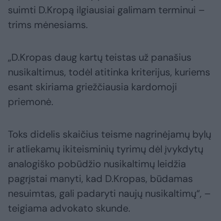
suimti D.Kropą ilgiausiai galimam terminui –
trims mėnesiams.
„D.Kropas daug kartų teistas už panašius
nusikaltimus, todėl atitinka kriterijus, kuriems
esant skiriama griežčiausia kardomoji
priemonė.
Toks didelis skaičius teisme nagrinėjamų bylų
ir atliekamų ikiteisminių tyrimų dėl įvykdytų
analogiško pobūdžio nusikaltimų leidžia
pagrįstai manyti, kad D.Kropas, būdamas
nesuimtas, gali padaryti naujų nusikaltimų“, –
teigiama advokato skunde.