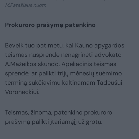
M.Patašiaus nuotr.
Prokuroro prašymą patenkino
Beveik tuo pat metu, kai Kauno apygardos
teismas nusprendė nenagrinėti advokato
A.Mažeikos skundo, Apeliacinis teismas
sprendė, ar palikti trijų mėnesių suėmimo
terminą sukčiavimu kaltinamam Tadeušui
Voroneckiui.
Teismas, žinoma, patenkino prokuroro
prašymą palikti įtariamąjį už grotų.