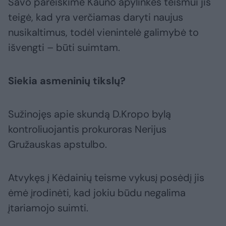
Savo pareiškime Kauno apylinkės teismui jis
teigė, kad yra verčiamas daryti naujus
nusikaltimus, todėl vienintelė galimybė to
išvengti – būti suimtam.
Siekia asmeninių tikslų?
Sužinojęs apie skundą D.Kropo bylą
kontroliuojantis prokuroras Nerijus
Gružauskas apstulbo.
Atvykęs į Kėdainių teisme vykusį posėdį jis
ėmė įrodinėti, kad jokiu būdu negalima
įtariamojo suimti.