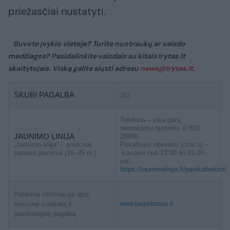
priežasčiai nustatyti.
Buvote įvykio vietoje? Turite nuotraukų ar vaizdo
medžiagos? Pasidalinkite vaizdais su kitais lrytas.lt
skaitytojais. Viską galite siųsti adresu
news@lrytas.lt
.
SKUBI PAGALBA
112
Telefonu – visą parą,
nemokamu numeriu: 0 800
JAUNIMO LINIJA
28888
„Jaunimo linija“ – emocinė
Pokalbiais internetu (chat’u) –
parama jaunimui (16–35 m.)
kasdien nuo 13:00 iki 01:00
val.:
https://jaunimolinija.lt/pasikalbekim/
Patikima informacija apie
emocinę sveikatą ir
www.pagalbasau.lt
psichologinę pagalbą