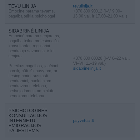
TĖVŲ LINIJA
tevulinija.lt
Emocinė parama tėvams,
+370 800 90012 (I–V 9.00–
pagalbą teikia psichologai
13.00 val. ir 17.00–21.00 val.)
SIDABRINĖ LINIJA
Emocinė parama senjorams,
pagalbą teikia profesionalūs
konsultantai, reguliariai
bendrauja savanoriai ir kiti
senjorai
+370 800 80020 (I–V 8–22 val.,
VI–VII 11–19 val.)
Prireikus pagalbos, jaučiant
sidabrinelinija.lt
poreikį būti išklausytam, ar
tiesiog norint susirasti
bendramintį nuolatiniam
bendravimui telefonu,
nedvejodami skambinkite
nemokamu telefonu
PSICHOLOGINĖS
KONSULTACIJOS
INTERNETU
psyvirtual.lt
EMIGRACIJOS
PALIESTIEMS