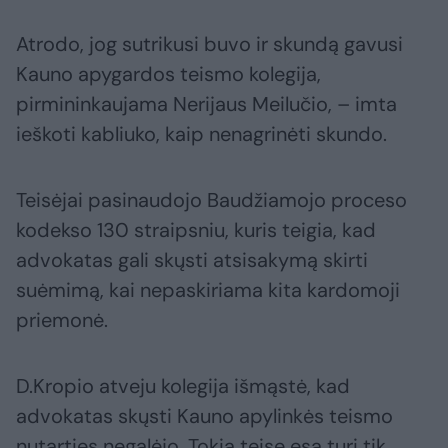
Atrodo, jog sutrikusi buvo ir skundą gavusi
Kauno apygardos teismo kolegija,
pirmininkaujama Nerijaus Meilučio, – imta
ieškoti kabliuko, kaip nenagrinėti skundo.
Teisėjai pasinaudojo Baudžiamojo proceso
kodekso 130 straipsniu, kuris teigia, kad
advokatas gali skųsti atsisakymą skirti
suėmimą, kai nepaskiriama kita kardomoji
priemonė.
D.Kropio atveju kolegija išmąstė, kad
advokatas skųsti Kauno apylinkės teismo
nutarties negalėjo. Tokią teisę esą turi tik