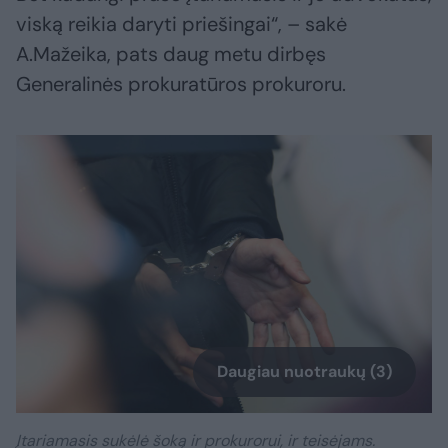
viską reikia daryti priešingai“, – sakė
A.Mažeika, pats daug metu dirbęs
Generalinės prokuratūros prokuroru.
Daugiau nuotraukų (3)
Įtariamasis sukėlė šoką ir prokurorui, ir teisėjams.