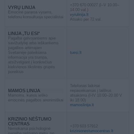
+370 670 00027 (I–V 10.00–
VYRŲ LINIJA
14.00 val.)
Emocinė parama vyrams,
vyrulinija.lt
telefonu konsultuoja specialistai
Atsako per 72 val.
LINIJA „TU ESI“
Pagalba galvojantiems apie
savižudybę arba ieškantiems
pagalbos artimajam
Svetainėje pateikiama
tuesi.lt
informacija yra trumpa,
atsižvelgiant į konkrečius
kiekvienos tikslinės grupės
poreikius
Telefonas laikinai
MAMOS LINIJA
nepasiekiamas į laiškus
Mamoms, kurios ieško
atsakoma (I-IV 10.00–20.00 V
emocinės pagalbos anonimiškai
iki 18.00)
mamoslinija.lt
KRIZINIO NĖŠTUMO
CENTRAS
+370 603 57912
Nemokama psichologinė
krizinionestumocentras.lt
pagalba nėštumo metu, po