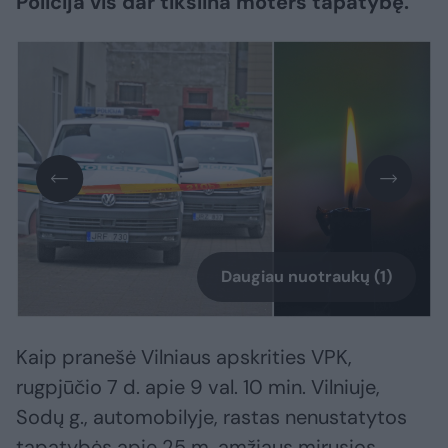
Policija vis dar tikslina moters tapatybę.
Daugiau nuotraukų (1)
Kaip pranešė Vilniaus apskrities VPK,
rugpjūčio 7 d. apie 9 val. 10 min. Vilniuje,
Sodų g., automobilyje, rastas nenustatytos
tapatybės apie 25 m. amžiaus mirusios