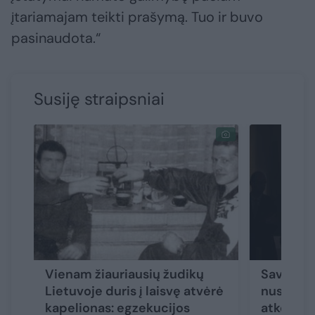
įtariamajam teikti prašymą. Tuo ir buvo
pasinaudota.“
Susiję straipsniai
Vienam žiauriausių žudikų
Savo kla
Lietuvoje duris į laisvę atvėrė
nusprend
kapelionas: egzekucijos
atkeršyd