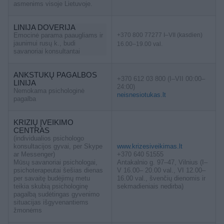
asmenims visoje Lietuvoje.
LINIJA DOVERIJA
Emocinė parama paaugliams ir
+370 800 77277 I–VII (kasdien)
jaunimui rusų k., budi
16.00–19.00 val.
savanoriai konsultantai
ANKSTUKŲ PAGALBOS
+370 612 03 800 (I–VII 00:00–
LINIJA
24:00)
Nemokama psichologinė
neisnesiotukas.lt
pagalba
KRIZIŲ ĮVEIKIMO
CENTRAS
(individualios psichologo
konsultacijos gyvai, per Skype
www.krizesiveikimas.lt
ar Messenger)
+370 640 51555
Mūsų savanoriai psichologai,
Antakalnio g. 97–47, Vilnius (I–
psichoterapeutai šešias dienas
V 16.00– 20.00 val., VI 12.00–
per savaitę budėjimų metu
16.00 val., švenčių dienomis ir
teikia skubią psichologinę
sekmadieniais nedirba)
pagalbą sudėtingas gyvenimo
situacijas išgyvenantiems
žmonėms