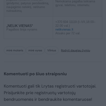
Nemokama pagalba teikiama
gimdymo, patyrus persileidimą,
gyvai, telefonu, internetu.
naujagimio netektį, nėštumo
nutraukimą.
+370 604 11119 (I–VII,18.00–
„NELIK VIENAS“
22.00 val.)
Pagalbos linija vyrams
nelikvienas.lt
Atsako per 72 val.
mirė moteris
mirė vyras
Vilnius
Rodyti daugiau žymių
Komentuoti po šiuo straipsniu
Komentuoti gali tik Lrytas registruoti vartotojai.
Prisijunkite prie registruotų vartotojų
bendruomenės ir bendraukite komentaruose!