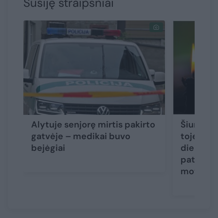
Susiję straipsniai
Alytuje senjorę mirtis pakirto
Šiurpūs 
gatvėje – medikai buvo
toje pači
bejėgiai
dieną ras
paties a
moterys