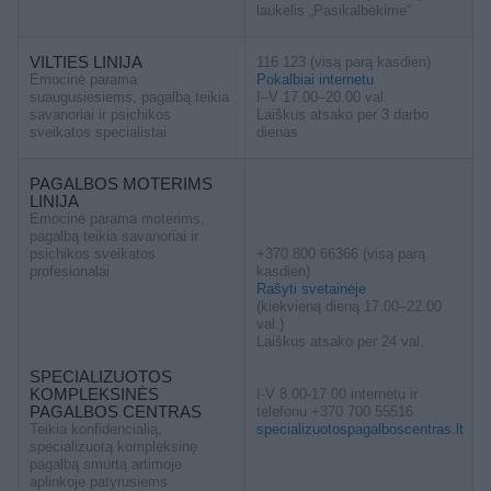
laukelis „Pasikalbėkime“
VILTIES LINIJA
116 123 (visą parą kasdien)
Emocinė parama
Pokalbiai internetu
suaugusiesiems, pagalbą teikia
I–V 17.00–20.00 val.
savanoriai ir psichikos
Laiškus atsako per 3 darbo
sveikatos specialistai
dienas
PAGALBOS MOTERIMS
LINIJA
Emocinė parama moterims,
pagalbą teikia savanoriai ir
psichikos sveikatos
+370 800 66366 (visą parą
profesionalai
kasdien)
Rašyti svetainėje
(kiekvieną dieną 17.00–22.00
val.)
Laiškus atsako per 24 val.
SPECIALIZUOTOS
KOMPLEKSINĖS
I-V 8.00-17.00 internetu ir
PAGALBOS CENTRAS
telefonu +370 700 55516
Teikia konfidencialią,
specializuotospagalboscentras.lt
specializuotą kompleksinę
pagalbą smurtą artimoje
aplinkoje patyrusiems