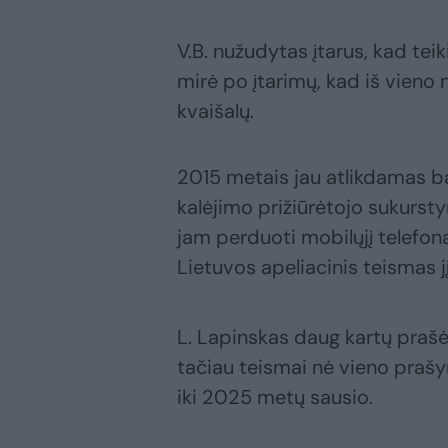
V.B. nužudytas įtarus, kad teik
mirė po įtarimų, kad iš vieno
kvaišalų.
2015 metais jau atlikdamas b
kalėjimo prižiūrėtojo sukurst
jam perduoti mobilųjį telefon
Lietuvos apeliacinis teismas jį
L. Lapinskas daug kartų prašė t
tačiau teismai nė vieno prašy
iki 2025 metų sausio.