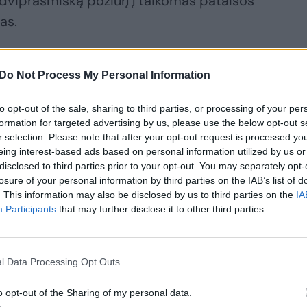
a dviprasmišką požiūrį į taikomas pataisos
as.
aėjusią savaitę galutine ir neskundžiama
Do Not Process My Personal Information
advokato Romualdo Mikliušo skundą dėl
L. Lapinskui.
to opt-out of the sale, sharing to third parties, or processing of your per
formation for targeted advertising by us, please use the below opt-out s
r selection. Please note that after your opt-out request is processed y
ą nebūtų išlaikytas proporcingumas tarp
eing interest-based ads based on personal information utilized by us or
disclosed to third parties prior to your opt-out. You may separately opt-
ingumo principų, pirmajam suteikiant
losure of your personal information by third parties on the IAB’s list of
us pagrindo, nebūtų pasiekti bausmės
. This information may also be disclosed by us to third parties on the
IA
Participants
that may further disclose it to other third parties.
no Bartkaus nutartyje.
teistojo skundą atmetė Vilniaus miesto
l Data Processing Opt Outs
mui nuteistojo advokatas skundė Vilniaus
o opt-out of the Sharing of my personal data.
imo iš pataisos įstaigos komisijos