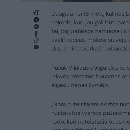
Daugiau nei 16 metų kalintis 
neįrodė, kad jau gali būti pale
tai, jog pataisos namuose jis n
kvalifikacijas, mokosi siuvėjo 
drausmine tvarka (nuobaudos j
Pasak Vilniaus apygardos teis
laisvės atėmimo bausmės atlik
elgesiu nepasižymėjo.
„Nors nuteistajam skirtos nuo
nustatytos tvarkos pažeidimas
rodo, kad nuteistasis bausmės 