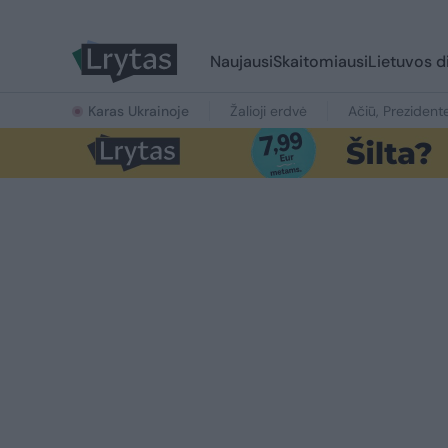
Naujausi
Skaitomiausi
Lietuvos d
Karas Ukrainoje
Žalioji erdvė
Ačiū, Prezident