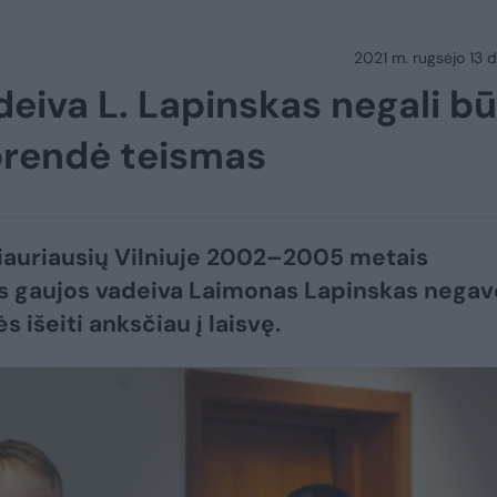
2021 m. rugsėjo 13 d.
eiva L. Lapinskas negali bū
sprendė teismas
iauriausių Vilniuje 2002–2005 metais
s gaujos vadeiva Laimonas Lapinskas negav
 išeiti anksčiau į laisvę.