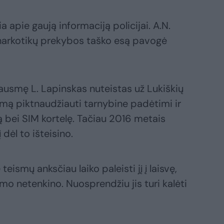
ia apie gaują informaciją policijai. A.N.
 narkotikų prekybos taško esą pavogė
ausmę L. Lapinskas nuteistas už Lukiškių
ymą piktnaudžiauti tarnybine padėtimi ir
ą bei SIM kortelę. Tačiau 2016 metais
 dėl to išteisino.
eismų anksčiau laiko paleisti jį į laisvę,
mo netenkino. Nuosprendžiu jis turi kalėti