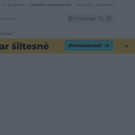
TV programa
Laikraščio prenumerata
Lrytas EN
Kontaktai
Premium
Prisijungti
lbimai