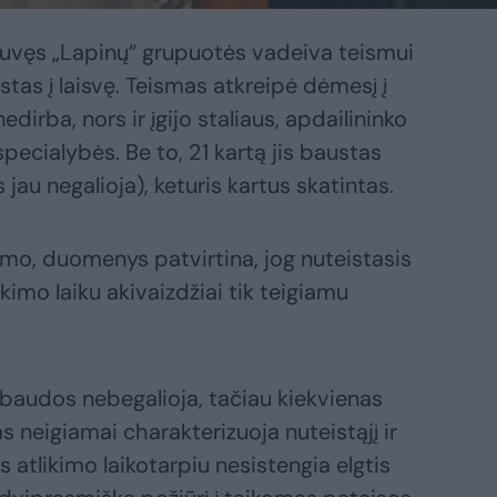
buvęs „Lapinų“ grupuotės vadeiva teismui
istas į laisvę. Teismas atkreipė dėmesį į
edirba, nors ir įgijo staliaus, apdailininko
specialybės. Be to, 21 kartą jis baustas
au negalioja), keturis kartus skatintas.
mo, duomenys patvirtina, jog nuteistasis
imo laiku akivaizdžiai tik teigiamu
baudos nebegalioja, tačiau kiekvienas
 neigiamai charakterizuoja nuteistąjį ir
atlikimo laikotarpiu nesistengia elgtis