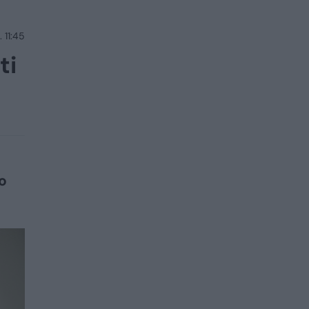
 11:45
ti
o