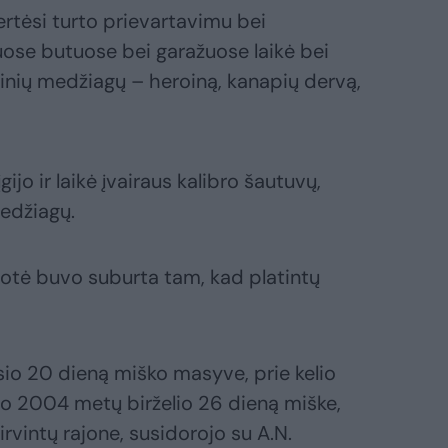
ertėsi turto prievartavimu bei
ose butuose bei garažuose laikė bei
tinių medžiagų – heroiną, kanapių dervą,
ijo ir laikė įvairaus kalibro šautuvų,
edžiagų.
otė buvo suburta tam, kad platintų
io 20 dieną miško masyve, prie kelio
 o 2004 metų birželio 26 dieną miške,
irvintų rajone, susidorojo su A.N.