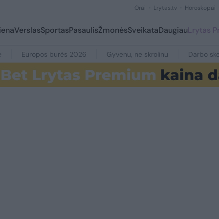
Orai
Lrytas.tv
Horoskopai
iena
Verslas
Sportas
Pasaulis
Žmonės
Sveikata
Daugiau
Lrytas 
e
Europos burės 2026
Gyvenu, ne skrolinu
Darbo ske