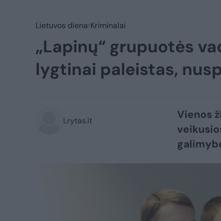
Lietuvos diena
Kriminalai
„Lapinų“ grupuotės vad
lygtinai paleistas, nu
Vienos ž
Lrytas.lt
veikusio
galimybės