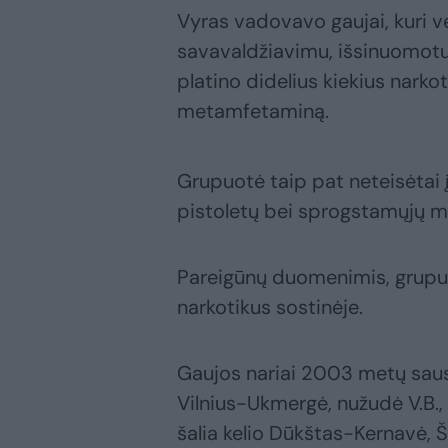
Vyras vadovavo gaujai, kuri v
savavaldžiavimu, išsinuomotu
platino didelius kiekius narko
metamfetaminą.
Grupuotė taip pat neteisėtai įg
pistoletų bei sprogstamųjų m
Pareigūnų duomenimis, grupu
narkotikus sostinėje.
Gaujos nariai 2003 metų saus
Vilnius-Ukmergė, nužudė V.B.,
šalia kelio Dūkštas-Kernavė, Š