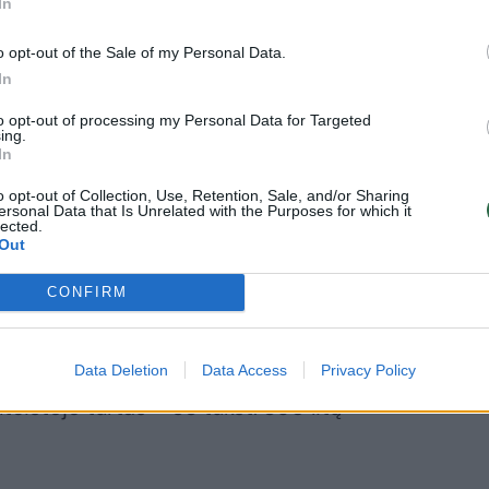
In
leidimo L. Lapinskui.
o opt-out of the Sale of my Personal Data.
In
usikaltimus
to opt-out of processing my Personal Data for Targeted
ing.
In
tų L. Lapinskas nuteistas kalėti 20
o opt-out of Collection, Use, Retention, Sale, and/or Sharing
ėl nužudymo, pasikėsinimo nužudyti,
ersonal Data that Is Unrelated with the Purposes for which it
lected.
rganizavimo, taip pat kelių asmenų kūno
Out
sios tvarkos pažeidimo viename sostinės
CONFIRM
ų platinimo, turto prievartavimo.
 iki gyvos galvos.
Data Deletion
Data Access
Privacy Policy
eistojo turtas – 58 tūkst. 860 litų