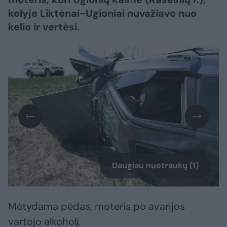
kelyje Liktėnai-Ugioniai nuvažiavo nuo
kelio ir vertėsi.
Daugiau nuotraukų (1)
Mėtydama pėdas, moteris po avarijos
vartojo alkoholį.