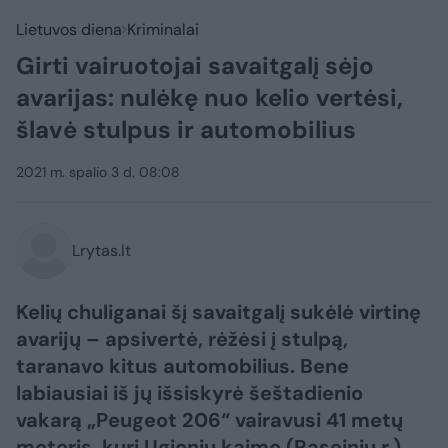
Lietuvos diena
Kriminalai
Girti vairuotojai savaitgalį sėjo
avarijas: nulėkę nuo kelio vertėsi,
šlavė stulpus ir automobilius
2021 m. spalio 3 d. 08:08
Lrytas.lt
Kelių chuliganai šį savaitgalį sukėlė virtinę
avarijų – apsivertė, rėžėsi į stulpą,
taranavo kitus automobilius. Bene
labiausiai iš jų išsiskyrė šeštadienio
vakarą „Peugeot 206“ vairavusi 41 metų
moteris, kuri Ugionių kaime (Raseinių r.),