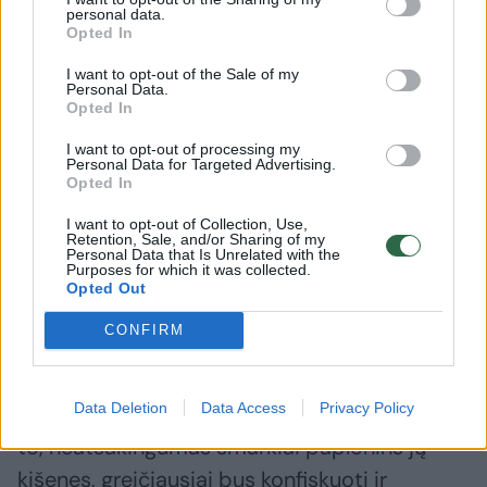
apšvietimo stulpą. Sužalojimų išvengęs
personal data.
Opted In
vaikinas atsidūrė areštinėje. Jis įpūtė 1,95
prom. alkoholio.
I want to opt-out of the Sale of my
Personal Data.
Opted In
Sekmadienio naktį, apie 2 val. „Mercedes-
I want to opt-out of processing my
Personal Data for Targeted Advertising.
Benz“ vairavęs 23 metų jaunuolis kelyje
Opted In
Kaunas-Jurbarkas-Šilutė-Klaipėda
I want to opt-out of Collection, Use,
Retention, Sale, and/or Sharing of my
„Mercedes Benz“ sukėlė avariją – nulėkė nuo
Personal Data that Is Unrelated with the
Purposes for which it was collected.
važiuojamosios dalies, vertėsi. Jam, kaip ir
Opted Out
minėtiems trims kelių chuliganams,
CONFIRM
nustatyats vidutinis girtumas (1,96 prom.).
Data Deletion
Data Access
Privacy Policy
Iš visų pažeidėjų ilgam bus atimtos teisės, be
to, neatsakingumas smarkiai paplonins jų
kišenes, greičiausiai bus konfiskuoti ir