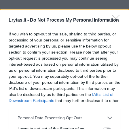
Jai buvo nustatytas vidutinis girtumas (1,84
Lrytas.lt -
Do Not Process My Personal Information
prom.).
If you wish to opt-out of the sale, sharing to third parties, or
processing of your personal or sensitive information for
Sekmadienį po vidurnakčio Šiauliuose, Krymo
targeted advertising by us, please use the below opt-out
gatvėje „Opel Zafira“ vairavusi 43 metų
section to confirm your selection. Please note that after your
opt-out request is processed you may continue seeing
moteris atsitrenkė į namo kieme stovėjusį
interest-based ads based on personal information utilized by
automobilį „Toyota Corolla Verso“ ir jį
us or personal information disclosed to third parties prior to
your opt-out. You may separately opt-out of the further
apgadino. Ir šiai vairuotojai nustatytas
disclosure of your personal information by third parties on the
vidutinis girtumo laipsnis (1,63 prom.).
IAB’s list of downstream participants. This information may
also be disclosed by us to third parties on the
IAB’s List of
Downstream Participants
that may further disclose it to other
Šeštadienio popietę Pašvitinio miestelyje
third parties.
(Pakruojo r.) girtas 26 metų jaunuolis
Personal Data Processing Opt Outs
vairuodamas „Opel“ rėžėsi į gatvės
I want to opt-out of the Sharing of my