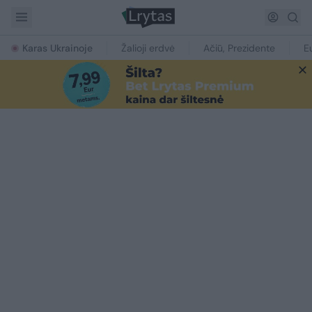
Karas Ukrainoje
Žalioji erdvė
Ačiū, Prezidente
E