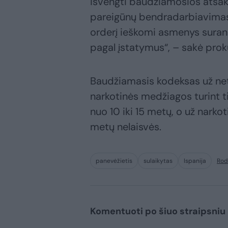
išvengti baudžiamosios atsa
pareigūnų bendradarbiavimas
orderį ieškomi asmenys surand
pagal įstatymus“, – sakė pro
Baudžiamasis kodeksas už net
narkotinės medžiagos turint ti
nuo 10 iki 15 metų, o už narko
metų nelaisvės.
panevėžietis
sulaikytas
Ispanija
Rod
Komentuoti po šiuo straipsniu