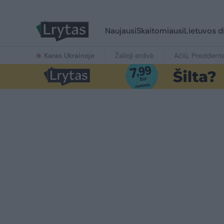
Naujausi
Skaitomiausi
Lietuvos d
Karas Ukrainoje
Žalioji erdvė
Ačiū, Prezident