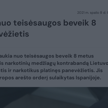
2021 m. spalio 8 d.
 nuo teisėsaugos beveik 8
vėžietis
aukia nuo teisėsaugos beveik 8 metus
is narkotinių medžiagų kontrabandą Lietuv
is ir narkotikus platinęs panevėžietis. Jis
ropos arešto orderį sulaikytas Ispanijoje.