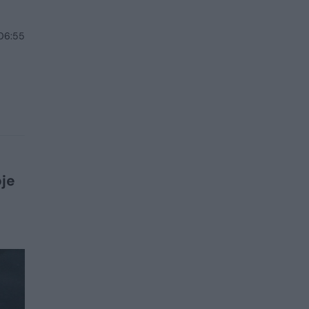
 06:55
oje