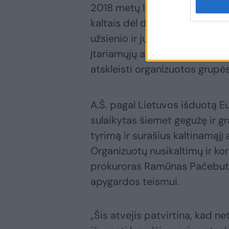
2018 metų lapkritį Panevėžio
kaltais dėl didelio kiekio nar
užsienio ir jų platinimo veiki
įtariamųjų atžvilgiu ikiteismi
atskleisti organizuotos grupė
A.Š. pagal Lietuvos išduotą E
sulaikytas šiemet gegužę ir gr
tyrimą ir surašius kaltinamąj
Organizuotų nusikaltimų ir kor
prokuroras Ramūnas Pačebuta
apygardos teismui.
„Šis atvejis patvirtina, kad n