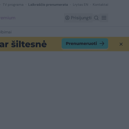
TV programa
Laikraščio prenumerata
Lrytas EN
Kontaktai
Premium
Prisijungti
lbimai