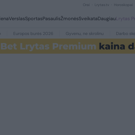
Orai
Lrytas.tv
Horoskopai
iena
Verslas
Sportas
Pasaulis
Žmonės
Sveikata
Daugiau
Lrytas 
e
Europos burės 2026
Gyvenu, ne skrolinu
Darbo ske