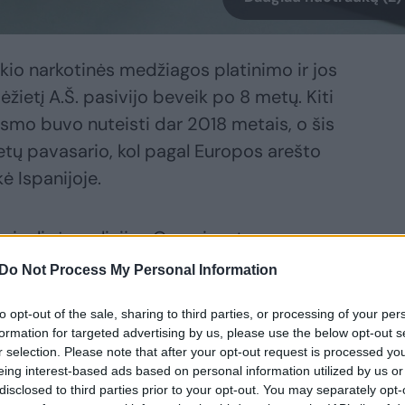
iekio narkotinės medžiagos platinimo ir jos
etį A.Š. pasivijo beveik po 8 metų. Kiti
ismo buvo nuteisti dar 2018 metais, o šis
metų pavasario, kol pagal Europos arešto
kė Ispanijoje.
iminalinės policijos Organizuoto
os pareigūnų akiratį grupė panevėžiečių
Do Not Process My Personal Information
omenų, kad jie galimai užsiima narkotinių
to opt-out of the sale, sharing to third parties, or processing of your per
a į Lietuvą ir jų platinimu, buvo
formation for targeted advertising by us, please use the below opt-out s
r selection. Please note that after your opt-out request is processed y
eing interest-based ads based on personal information utilized by us or
disclosed to third parties prior to your opt-out. You may separately opt-