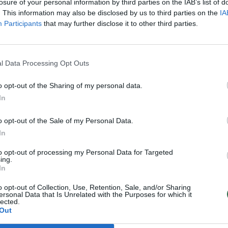
ėsaugos pareigūnai nustatė, kad grupė
losure of your personal information by third parties on the IAB’s list of
. This information may also be disclosed by us to third parties on the
IA
at skrisdavo į Ispaniją, ten juodojoje
Participants
that may further disclose it to other third parties.
medžiagos – kanapių. Kvaišalai buvo
keletą kilogramų. Grupuotės nariai atgal į
ikroautobusais, kanapes veždamiesi
l Data Processing Opt Outs
ti narkotikai buvo slepiami
o opt-out of the Sharing of my personal data.
nami. Grupuotė turėjo nuolatinių kvaišalų
In
o opt-out of the Sale of my Personal Data.
In
ienas iš įtariamųjų – A.Š. – pasislėpė.
to opt-out of processing my Personal Data for Targeted
ta jo paieška, vėliau Generalinėje
ing.
In
s arešto orderis. Nuo tyrimą atliekančių
 atžvilgiu ikiteisminis tyrimas buvo
o opt-out of Collection, Use, Retention, Sale, and/or Sharing
ersonal Data that Is Unrelated with the Purposes for which it
lected.
Out