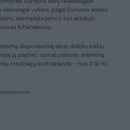
komybės. Europos šalių teisėsaugos
 sėkmingai vyksta, pagal Europos arešto
ami, ekstradijuojami ir turi atsakyti
kuroras R.Pačebutas.
eisėtą disponavimą labai dideliu kiekiu
kslą ją platinti, numato laisvės atėmimą
tinių medžiagų kontrabandą – nuo 3 iki 10
yti daugiau žymių