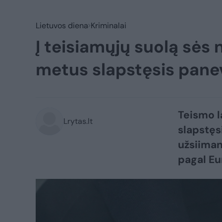
Lietuvos diena
Kriminalai
Į teisiamųjų suolą sės
metus slapstęsis pane
Teismo l
Lrytas.lt
slapstęs
užsiimant
pagal Eu