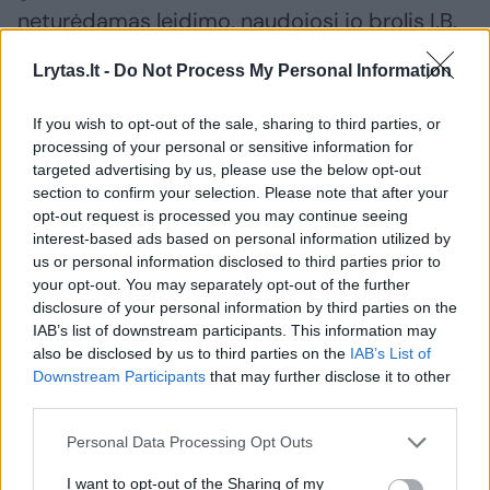
neturėdamas leidimo, naudojosi jo brolis I.B.
Lrytas.lt -
Do Not Process My Personal Information
Policijos pareigūnai, atlikdami kratą jo
gyvenamojoje vietoje, medžioklinius ginklus
If you wish to opt-out of the sale, sharing to third parties, or
processing of your personal or sensitive information for
rado aplaidžiai padėtus garaže bei
targeted advertising by us, please use the below opt-out
sandėliuke, įvairiose atvirose namų vietose ir
section to confirm your selection. Please note that after your
opt-out request is processed you may continue seeing
automobilyje buvo rasta beveik 70 šovinių.
interest-based ads based on personal information utilized by
us or personal information disclosed to third parties prior to
your opt-out. You may separately opt-out of the further
2019 m. rugsėjo 12 d. Šiaulių apylinkės teismo
disclosure of your personal information by third parties on the
Šiaulių rūmų nuosprendį išgirdo abu broliai.
IAB’s list of downstream participants. This information may
also be disclosed by us to third parties on the
IAB’s List of
A.B. buvo pripažintas kaltu dėl šaunamojo
Downstream Participants
that may further disclose it to other
ginklo ir šaudmenų laikymo taisyklių
third parties.
pažeidimo, teismas jam skyrė 1500 eurų
Personal Data Processing Opt Outs
baudą. Jo brolis I.B. buvo išteisintas dėl
I want to opt-out of the Sharing of my