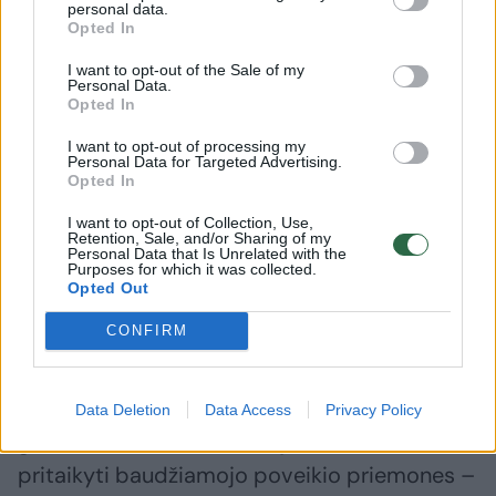
neteisėto disponavimo šaunamaisiais
personal data.
Opted In
ginklais ir šaudmenimis, motyvuojant tuo,
kad nebuvo padaryta veika, turinti
I want to opt-out of the Sale of my
Personal Data.
nusikaltimo ar baudžiamojo nusižengimo
Opted In
požymių.
I want to opt-out of processing my
Personal Data for Targeted Advertising.
Opted In
Su tokiu pirmosios instancijos teismo
I want to opt-out of Collection, Use,
nuosprendžiu nesutiko ikiteisminį tyrimą
Retention, Sale, and/or Sharing of my
Personal Data that Is Unrelated with the
Purposes for which it was collected.
organizavęs ir jam vadovavęs Vilniaus
Opted Out
apylinkės prokuratūros prokuroras.
CONFIRM
Teikdamas apeliacinį skundą, prokuroras
prašė teismo I.B. pripažinti kaltu dėl
neteisėto disponavimo šaunamaisiais
Data Deletion
Data Access
Privacy Policy
ginklais ir šaudmenimis, o jo broliui A.B.
pritaikyti baudžiamojo poveikio priemones –