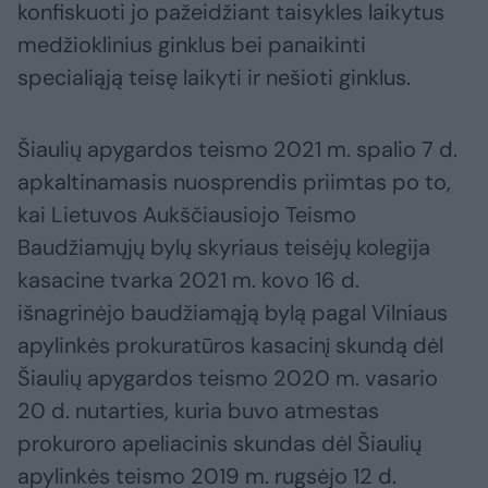
konfiskuoti jo pažeidžiant taisykles laikytus
medžioklinius ginklus bei panaikinti
specialiąją teisę laikyti ir nešioti ginklus.
Šiaulių apygardos teismo 2021 m. spalio 7 d.
apkaltinamasis nuosprendis priimtas po to,
kai Lietuvos Aukščiausiojo Teismo
Baudžiamųjų bylų skyriaus teisėjų kolegija
kasacine tvarka 2021 m. kovo 16 d.
išnagrinėjo baudžiamąją bylą pagal Vilniaus
apylinkės prokuratūros kasacinį skundą dėl
Šiaulių apygardos teismo 2020 m. vasario
20 d. nutarties, kuria buvo atmestas
prokuroro apeliacinis skundas dėl Šiaulių
apylinkės teismo 2019 m. rugsėjo 12 d.