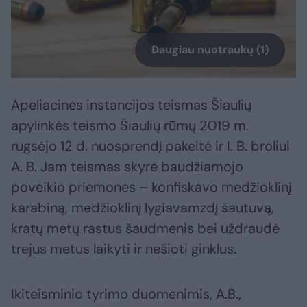
Daugiau nuotraukų (1)
Apeliacinės instancijos teismas Šiaulių
apylinkės teismo Šiaulių rūmų 2019 m.
rugsėjo 12 d. nuosprendį pakeitė ir I. B. broliui
A. B. Jam teismas skyrė baudžiamojo
poveikio priemones – konfiskavo medžioklinį
karabiną, medžioklinį lygiavamzdį šautuvą,
kratų metų rastus šaudmenis bei uždraudė
trejus metus laikyti ir nešioti ginklus.
Ikiteisminio tyrimo duomenimis, A.B.,