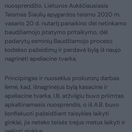
nuosprendžio. Lietuvos Aukščiausiasis
Teismas Šiaulių apygardos teismo 2020 m.
vasario 20 d. nutartį panaikino dėl netinkamo
baudžiamojo įstatymo pritaikymo, dėl
padarytų esminių Baudžiamojo proceso
kodekso pažeidimų ir perdavė bylą iš naujo
nagrinėti apeliacine tvarka.
Principingas ir nuoseklus prokurorų darbas
lėmė, kad, išnagrinėjus bylą kasacine ir
apeliacine tvarka, I.B. atžvilgiu buvo priimtas
apkaltinamasis nuosprendis, o iš A.B. buvo
konfiskuoti pažeidžiant taisykles laikyti
ginklai, jis neteko teisės trejus metus laikyti ir
nešioti ginklus.