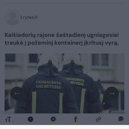
Lrytas.lt
Kaišiadorių rajone šeštadienį ugniagesiai
traukė į požeminį konteinerį įkritusį vyrą.
Daugiau nuotraukų (1)