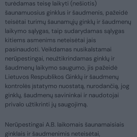
turėdamas teisę laikyti (nešiotis)
šaunamuosius ginklus ir šaudmenis, pažeidė
teisėtai turimų šaunamųjų ginklų ir šaudmenų
laikymo sąlygas, taip sudarydamas sąlygas
kitiems asmenims neteisėtai jais
pasinaudoti. Veikdamas nusikalstamai
nerūpestingai, neužtikrindamas ginklų ir
šaudmenų laikymo saugumo, jis pažeidė
Lietuvos Respublikos Ginklų ir šaudmenų
kontrolės įstatymo nuostatą, nurodančią, jog
ginklų, šaudmenų savininkai ir naudotojai
privalo užtikrinti jų saugojimą.
Nerūpestingai A.B. laikomais šaunamaisiais
ginklais ir šaudmenimis neteisėtai,