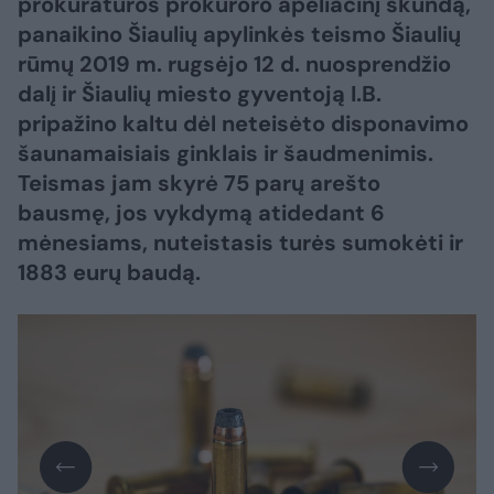
prokuratūros prokuroro apeliacinį skundą,
panaikino Šiaulių apylinkės teismo Šiaulių
rūmų 2019 m. rugsėjo 12 d. nuosprendžio
dalį ir Šiaulių miesto gyventoją I.B.
pripažino kaltu dėl neteisėto disponavimo
šaunamaisiais ginklais ir šaudmenimis.
Teismas jam skyrė 75 parų arešto
bausmę, jos vykdymą atidedant 6
mėnesiams, nuteistasis turės sumokėti ir
1883 eurų baudą.